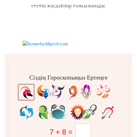
ететін жағдайлар талқыланады.
Сіздің Гороскопыңыз Ертеңге