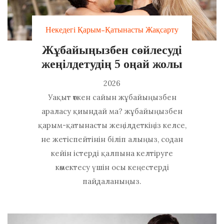
Некедегі Қарым-Қатынасты Жақсарту
Жұбайыңызбен сөйлесуді
жеңілдетудің 5 оңай жолы
2026
Уақыт өткен сайын жұбайыңызбен
араласу қиындай ма? жұбайыңызбен
қарым-қатынасты жеңілдеткіңіз келсе,
не жетіспейтінін біліп алыңыз, содан
кейін істерді қалпына келтіруге
көмектесу үшін осы кеңестерді
пайдаланыңыз.