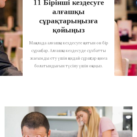
11 Бірінші кездесуге
алғашқы
сұрақтарыңызға
қойыңыз
Мақалада алғашқы кездесуге қоятын он бір
сұрақ бар. Алғашқы кездесуде сұхбатты
жағымды ету үшін қандай сұрақтар қоюға
болатындығын түсіну үшін оқыңыз.