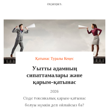
оқыңыз.
Қатынас Туралы Кеңес
Уытты адамның
сипаттамалары және
қарым-қатынас
2026
Сізде токсикалық қарым-қатынас
болуы мүмкін деп ойлайсыз ба?