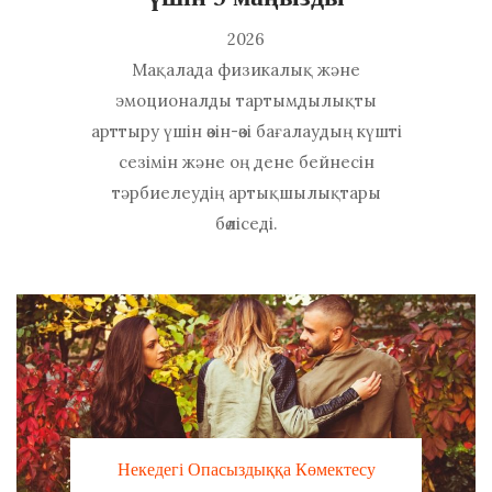
2026
Мақалада физикалық және
эмоционалды тартымдылықты
арттыру үшін өзін-өзі бағалаудың күшті
сезімін және оң дене бейнесін
тәрбиелеудің артықшылықтары
бөліседі.
Некедегі Опасыздыққа Көмектесу