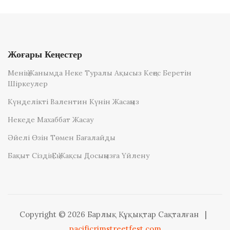
Жоғары Кеңестер
Менің Жанымда Неке Туралы Ақысыз Кеңес Беретін
Шіркеулер
Күнделікті Валентин Күнін Жасаңыз
Некеде Махаббат Жасау
Әйелі Өзін Төмен Бағалайды
Бақыт Сіздің Ең Жақсы Досыңызға Үйлену
Copyright © 2026 Барлық Құқықтар Сақталған
|
pacificrimstreetfest.com