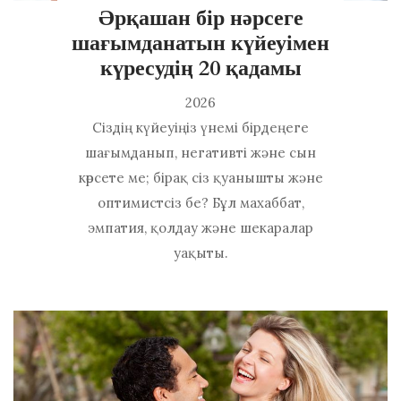
Әрқашан бір нәрсеге
шағымданатын күйеуімен
күресудің 20 қадамы
2026
Сіздің күйеуіңіз үнемі бірдеңеге
шағымданып, негативті және сын
көрсете ме; бірақ сіз қуанышты және
оптимистсіз бе? Бұл махаббат,
эмпатия, қолдау және шекаралар
уақыты.