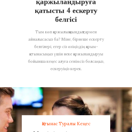
қаржыландыруға
қатысты 4 ескерту
белгісі
Тым көп қаржылық қиындықтармен
айналысасыз ба? Міне, бірнеше ескерту
белгілері, егер сіз өзіңіздің қарым-
қатынасыңыз үшін неке қаржыландыруы
бойынша кеңес алуға сенімсіз болсаңыз,
ескеруіңіз керек.
Қатынас Туралы Кеңес