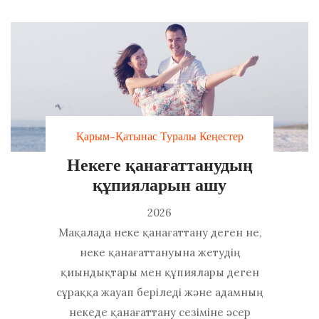
Қарым-Қатынас Туралы Кеңестер
Некеге қанағаттанудың
құпияларын ашу
2026
Мақалада неке қанағаттану деген не,
неке қанағаттануына жетудің
қиындықтары мен құпиялары деген
сұраққа жауап беріледі және адамның
некеде қанағаттану сезіміне әсер