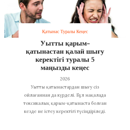
Қатынас Туралы Кеңес
Уытты қарым-
қатынастан қалай шығу
керектігі туралы 5
маңызды кеңес
2026
Уытты қатынастардан шығу сіз
ойлағаннан да күрделі. Бұл мақалада
токсикалық қарым-қатынаста болған
кезде не істеу керектігі түсіндіріледі.