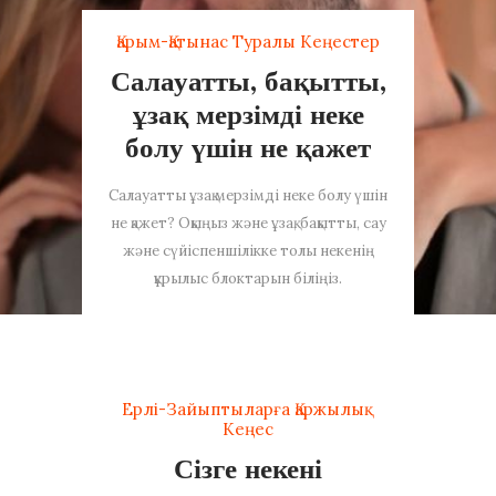
Қарым-Қатынас Туралы Кеңестер
Салауатты, бақытты,
ұзақ мерзімді неке
болу үшін не қажет
Салауатты ұзақ мерзімді неке болу үшін
не қажет? Оқыңыз және ұзақ, бақытты, сау
және сүйіспеншілікке толы некенің
құрылыс блоктарын біліңіз.
Ерлі-Зайыптыларға Қаржылық
Кеңес
Сізге некені