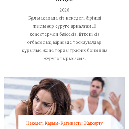
2026
Бұл мақалада сіз некедегі бірінші
жылы өмір сүруге арналған 10
кеңестермен бөлісесіз, өйткені сіз
отбасылық өміріңізде тосқауылдар,
құрылыс және торлы трафик бойынша
жүруге тырысасыз.
Некедегі Қарым-Қатынасты Жақсарту