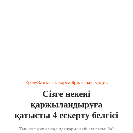
Ерлі-Зайыптыларға Қаржылық Кеңес
Сізге некені
қаржыландыруға
қатысты 4 ескерту белгісі
Тым көп қаржылық қиындықтармен айналысасыз ба?