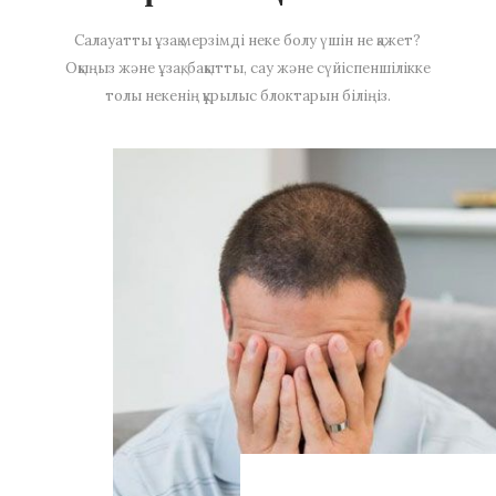
Салауатты ұзақ мерзімді неке болу үшін не қажет?
Оқыңыз және ұзақ, бақытты, сау және сүйіспеншілікке
толы некенің құрылыс блоктарын біліңіз.