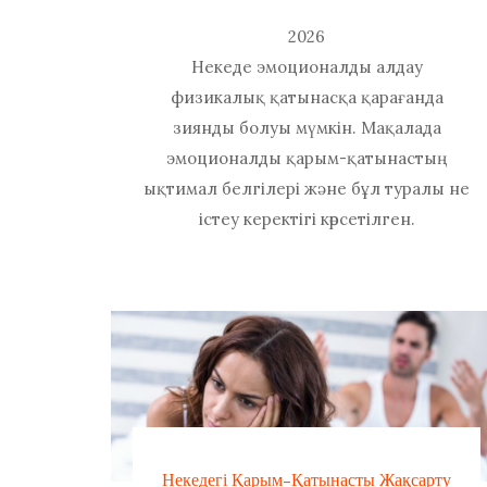
2026
Некеде эмоционалды алдау
физикалық қатынасқа қарағанда
зиянды болуы мүмкін. Мақалада
эмоционалды қарым-қатынастың
ықтимал белгілері және бұл туралы не
істеу керектігі көрсетілген.
Некедегі Қарым-Қатынасты Жақсарту