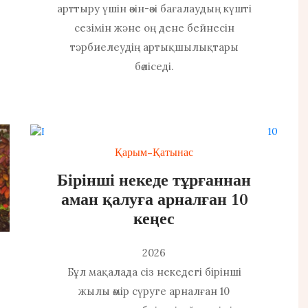
арттыру үшін өзін-өзі бағалаудың күшті
сезімін және оң дене бейнесін
тәрбиелеудің артықшылықтары
бөліседі.
Қарым-Қатынас
Бірінші некеде тұрғаннан
аман қалуға арналған 10
кеңес
2026
Бұл мақалада сіз некедегі бірінші
жылы өмір сүруге арналған 10