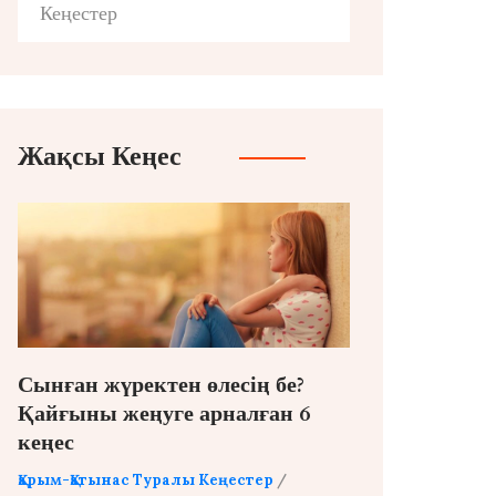
Кеңестер
Жақсы Кеңес
Сынған жүректен өлесің бе?
Қайғыны жеңуге арналған 6
кеңес
Қарым-Қатынас Туралы Кеңестер
/