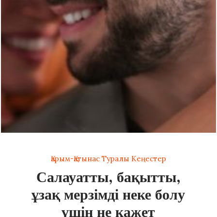
Қарым-Қатынас Туралы Кеңестер
Салауатты, бақытты,
ұзақ мерзімді неке болу
үшін не қажет