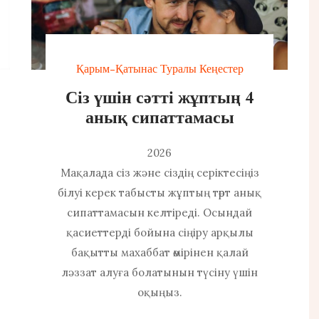
Қарым-Қатынас Туралы Кеңестер
Сіз үшін сәтті жұптың 4
анық сипаттамасы
2026
Мақалада сіз және сіздің серіктесіңіз
білуі керек табысты жұптың төрт анық
сипаттамасын келтіреді. Осындай
қасиеттерді бойына сіңіру арқылы
бақытты махаббат өмірінен қалай
ләззат алуға болатынын түсіну үшін
оқыңыз.