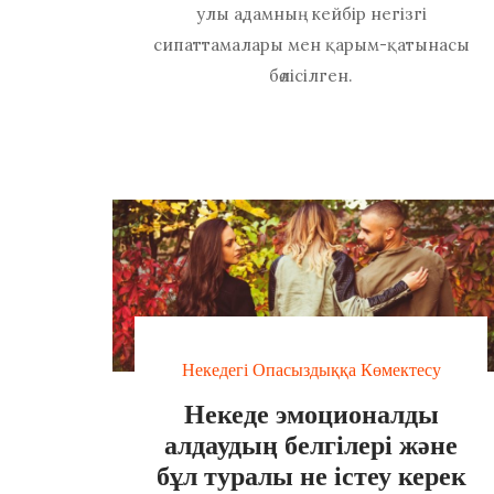
улы адамның кейбір негізгі
сипаттамалары мен қарым-қатынасы
бөлісілген.
Некедегі Опасыздыққа Көмектесу
Некеде эмоционалды
алдаудың белгілері және
бұл туралы не істеу керек