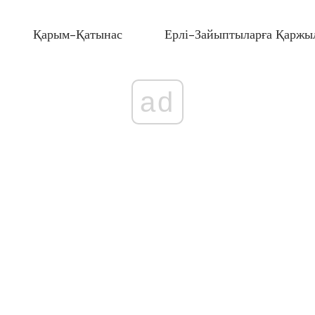
Қарым-Қатынас
Ерлі-Зайыптыларға Қаржы
ad