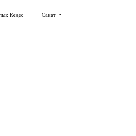
лық Кеңес
Санат