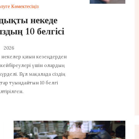
луге Көмектесіңіз
дықты некеде
дың 10 белгісі
2026
ық некелер қиын кезеңдерден
ң кейбіреулері үшін олардың
үрделі. Бұл мақалада сіздің
ар туындайтын 10 белгі
лтірілген.