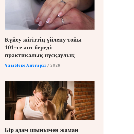
Күйеу жігіттің үйлену тойы
101-ге ант береді:
практикалық нұсқаулық
Ұлы Неке Анттары
/ 2026
Бір адам шынымен жаман