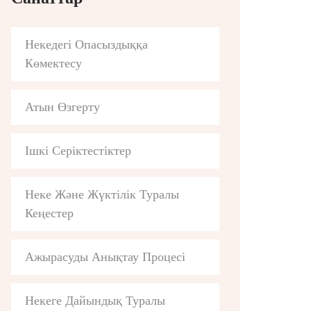
Некедегі Опасыздыққа
Көмектесу
Атын Өзгерту
Ішкі Серіктестіктер
Неке Және Жүктілік Туралы
Кеңестер
Ажырасуды Анықтау Процесі
Некеге Дайындық Туралы