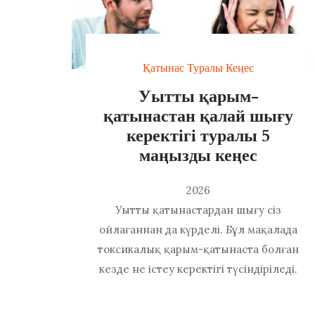
Қатынас Туралы Кеңес
Уытты қарым-
қатынастан қалай шығу
керектігі туралы 5
маңызды кеңес
2026
Уытты қатынастардан шығу сіз
ойлағаннан да күрделі. Бұл мақалада
токсикалық қарым-қатынаста болған
кезде не істеу керектігі түсіндіріледі.