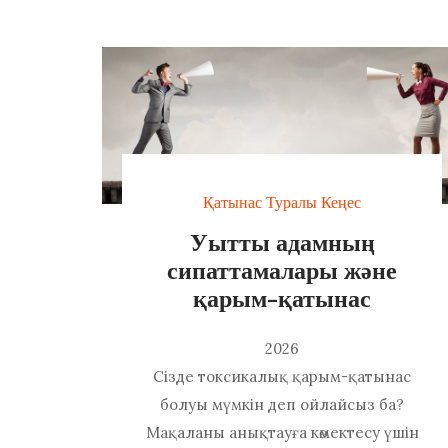
Қатынас Туралы Кеңес
Уытты адамның
сипаттамалары және
қарым-қатынас
2026
Сізде токсикалық қарым-қатынас
болуы мүмкін деп ойлайсыз ба?
Мақаланы анықтауға көмектесу үшін