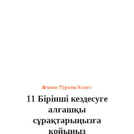
Қатынас Туралы Кеңес
11 Бірінші кездесуге
алғашқы
сұрақтарыңызға
қойыңыз