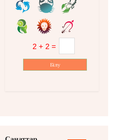
Білу
Санаттар