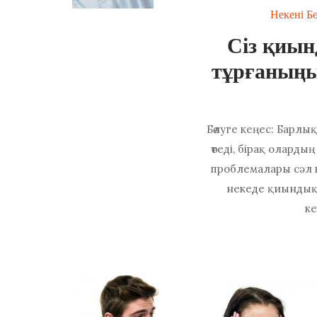
Некені Бө
Сіз қиын
тұрғаныңыз
Бөлуге кеңес: Барл
өтеді, бірақ оларды
проблемалары сәл к
некеде қиындықт
ке