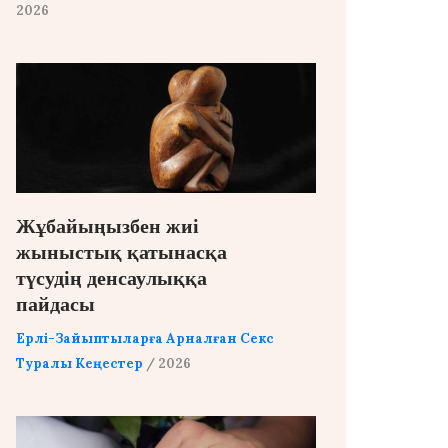
2026
Жұбайыңызбен жиі
жыныстық қатынасқа
түсудің денсаулыққа
пайдасы
Ерлі-Зайыптыларға Арналған Секс
Туралы Кеңестер
/ 2026