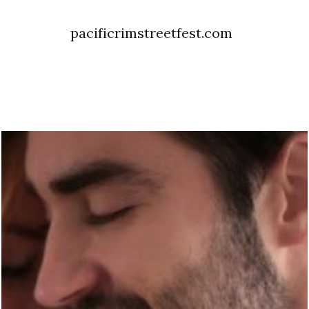
pacificrimstreetfest.com