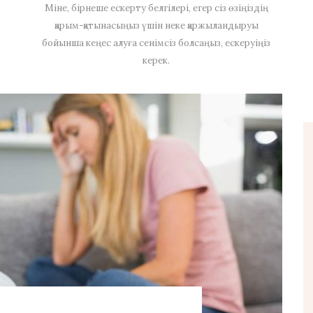
Міне, бірнеше ескерту белгілері, егер сіз өзіңіздің
қарым-қатынасыңыз үшін неке қаржыландыруы
бойынша кеңес алуға сенімсіз болсаңыз, ескеруіңіз
керек.