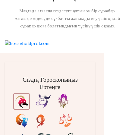
Мақалада алғашқы кездесуге қоятын он бір сұрақ бар.
Алғашқы кездесуде сұхбатты жағымды ету үшін қандай
сұрақтар қоюға болатындығын түсіну үшін оқыңыз.
Сіздің Гороскопыңыз
Ертеңге