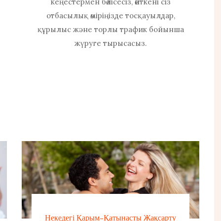
кеңестермен бөлісесіз, өйткені сіз
отбасылық өміріңізде тосқауылдар,
құрылыс және торлы трафик бойынша
жүруге тырысасыз.
Некедегі Қарым-Қатынасты Жақсарту