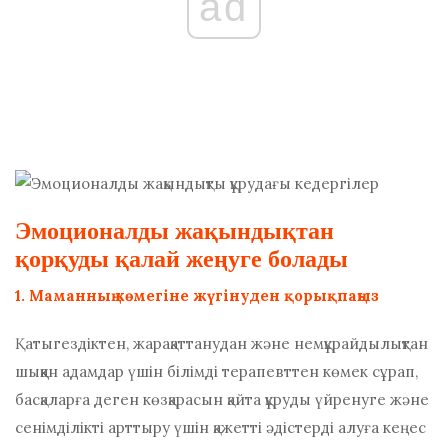
ad
Эмоционалды жақындықтан
қорқуды қалай жеңуге болады
1. Маманның көмегіне жүгінуден қорықпаңыз
Қатыгездіктен, жарақаттанудан және немқұрайдылықтан
шыққан адамдар үшін білімді терапевттен көмек сұрап,
басқаларға деген көзқарасын қайта құруды үйренуге және
сенімділікті арттыру үшін қажетті әдістерді алуға кеңес