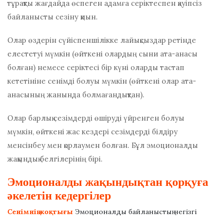
тұрақты жағдайда өспеген адамға серіктеспен қауіпсіз
байланысты сезіну қиын.
Олар өздерін сүйіспеншілікке лайықсыздар ретінде
елестетуі мүмкін (өйткені олардың сыни ата-анасы
болған) немесе серіктесі бір күні оларды тастап
кететініне сенімді болуы мүмкін (өйткені олар ата-
анасының жанында болмағандықтан).
Олар барлық сезімдерді өшіруді үйренген болуы
мүмкін, өйткені жас кездері сезімдерді білдіру
менсінбеу мен қорлаумен болған. Бұл эмоционалды
жақындық белгілерінің бірі.
Эмоционалды жақындықтан қорқуға
әкелетін кедергілер
Сенімнің жоқтығы
Эмоционалды байланыстың негізгі