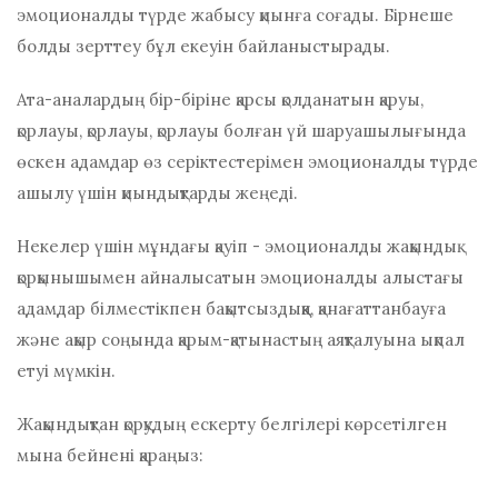
эмоционалды түрде жабысу қиынға соғады. Бірнеше
болды
зерттеу
бұл екеуін байланыстырады.
Ата-аналардың бір-біріне қарсы қолданатын қаруы,
қорлауы, қорлауы, қорлауы болған үй шаруашылығында
өскен адамдар өз серіктестерімен эмоционалды түрде
ашылу үшін қиындықтарды жеңеді.
Некелер үшін мұндағы қауіп - эмоционалды жақындық
қорқынышымен айналысатын эмоционалды алыстағы
адамдар білместікпен бақытсыздыққа, қанағаттанбауға
және ақыр соңында қарым-қатынастың аяқталуына ықпал
етуі мүмкін.
Жақындықтан қорқудың ескерту белгілері көрсетілген
мына бейнені қараңыз: