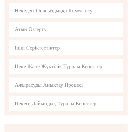
Некедегі Опасыздыққа Көмектесу
Атын Өзгерту
Ішкі Серіктестіктер
Неке Және Жүктілік Туралы Кеңестер
Ажырасуды Анықтау Процесі
Некеге Дайындық Туралы Кеңестер