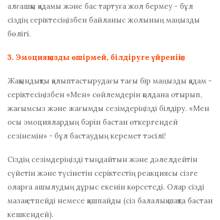
алғашқы қадамы және бас тартуға жол бермеу - бұл
сіздің серіктесіңізбен байланыс жолының маңызды
бөлігі.
3. Эмоцияңызды өшірмей, білдіруге үйреніңіз
Жақындықты қалыптастырудағы тағы бір маңызды қадам -
​​серіктесіңізбен «Мен» сөйлемдерін қолдана отырып,
жағымсыз және жағымды сезімдеріңізді білдіру. «Мен
осы эмоциялардың бәрін бастан өткергендей
сезінемін» - бұл бастаудың керемет тәсілі!
Сіздің сезімдеріңізді тыңдайтын және дәлелдейтін
сүйетін және түсінетін серіктестің реакциясы сізге
оларға ашылудың дұрыс екенін көрсетеді. Олар сізді
мазақ етпейді немесе қашпайды (сіз балалық шақта бастан
кешкендей).