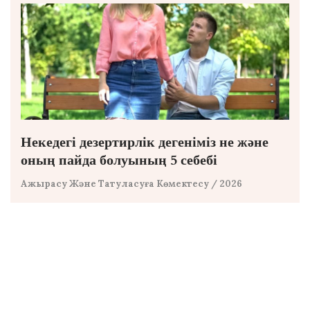
Некедегі дезертирлік дегеніміз не және
оның пайда болуының 5 себебі
Ажырасу Және Татуласуға Көмектесу
/ 2026