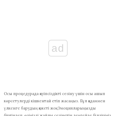
ad
Осы процедурада қауіпсіздікті сезіну үшін осы ашып
көрсетулерді кішкентай етіп жасаңыз. Бұл қадаммен
үлкенге барудың қажеті жоқ. Эмоцияларыңызды
біртіндеп, өзіңізді жайлы сезінетін деңгейде білдіріңіз.