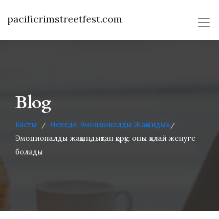
pacificrimstreetfest.com
Blog
Басты
Некеде Эмоционалды Жақындық
/
/
Эмоционалды жақындықтан қорқу: оны қалай жеңуге
болады