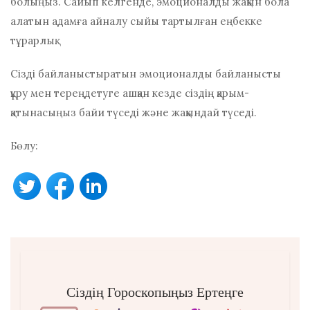
болыңыз. Сайып келгенде, эмоционалды жақын бола
алатын адамға айналу сыйы тартылған еңбекке
тұрарлық.
Сізді байланыстыратын эмоционалды байланысты
құру мен тереңдетуге ашқан кезде сіздің қарым-
қатынасыңыз байи түседі және жақындай түседі.
Бөлу:
Сіздің Гороскопыңыз Ертеңге