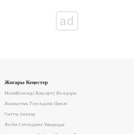
ad
Жоғары Кеңестер
Менің Некемді Жақсарту Жолдары
Жыныстық Тәуелділік Циклі
Уытты Аналар
Лесби Сәтсіздікке Ұшырады