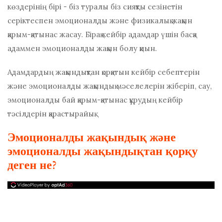
көздерінің бірі - біз туралы біз сияқты сезінетін
серіктеспен эмоционалды және физикалық жақын
қарым-қатынас жасау.
Бірақ кейбір адамдар үшін басқа
адаммен эмоционалды жақын болу қиын.
Адамдардың жақындықтан қорқатын кейбір себептерін
және эмоционалды жақындық мәселелерін жіберіп, сау,
эмоционалды бай қарым-қатынас құрудың кейбір
тәсілдерін қарастырайық.
Эмоционалды жақындық және
эмоционалды жақындықтан қорқу
деген не?