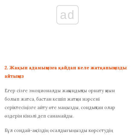
ad
2. Жақын адамыңызға қайдан келе жатқаныңызды
айтыңыз
Егер сізге эмоционалды жақындықты орнату қиын
болып жатса, бастан кешіп жатқан нәрсені
серіктесіңізге айту өте маңызды, сондықтан олар
өздерін кінәлі деп санамайды.
Бұл сондай-ақ сіздің осалдығыңызды көрсетудің