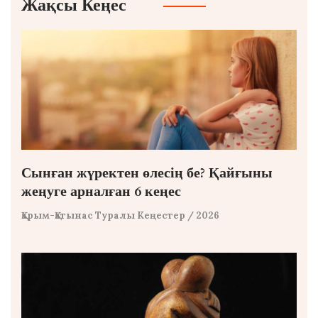
Жақсы Кеңес
Сынған жүректен өлесің бе? Қайғыны
жеңуге арналған 6 кеңес
Қарым-Қатынас Туралы Кеңестер
/ 2026