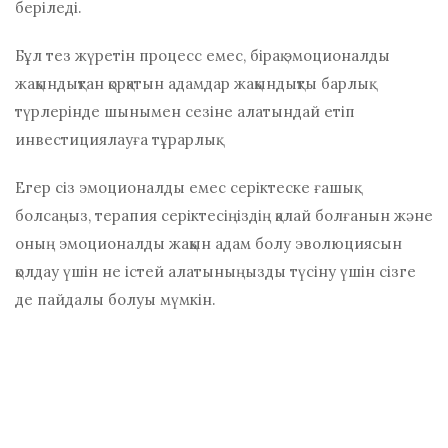
беріледі.
Бұл тез жүретін процесс емес, бірақ эмоционалды
жақындықтан қорқатын адамдар жақындықты барлық
түрлерінде шынымен сезіне алатындай етіп
инвестициялауға тұрарлық.
Егер сіз эмоционалды емес серіктеске ғашық
болсаңыз,
терапия
серіктесіңіздің қалай болғанын және
оның эмоционалды жақын адам болу эволюциясын
қолдау үшін не істей алатыныңызды түсіну үшін сізге
де пайдалы болуы мүмкін.