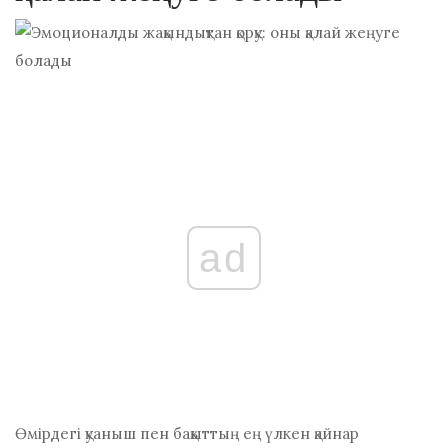
ad
Өмірдегі қуаныш пен бақыттың ең үлкен қайнар