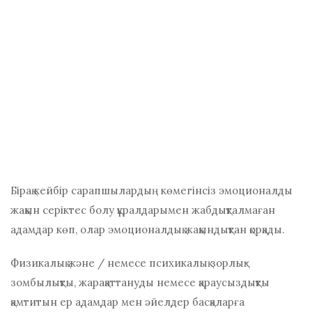
Бірақ кейбір сарапшылардың көмегінсіз эмоционалды
жақын серіктес болу құралдарымен жабдықталмаған
адамдар көп, олар эмоционалдық жақындықтан қорқады.
Физикалық және / немесе психикалық зорлық-
зомбылықты, жарақаттануды немесе қараусыздықты
қамтитын ер адамдар мен әйелдер басқаларға