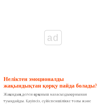
ad
Неліктен эмоционалды
жақындықтан қорқу пайда болады?
Жақындыққа деген қорқыныш мазасыздық орнынан
туындайды. Қауіпсіз, сүйіспеншілікке толы және