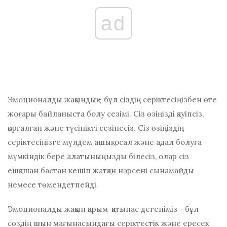
ad
Эмоционалды жақындық - бұл сіздің серіктесіңізбен өте
жоғары байланыста болу сезімі. Сіз өзіңізді қауіпсіз,
қорғалған және түсінікті сезінесіз. Сіз өзіңіздің
серіктесіңізге мүлдем ашық, осал және адал болуға
мүмкіндік бере алатыныңызды білесіз, олар сіз
ешқашан бастан кешіп жатқан нәрсені сынамайды
немесе төмендетпейді.
Эмоционалды жақын қарым-қатынас дегеніміз - бұл
сөздің шын мағынасындағы серіктестік және ересек