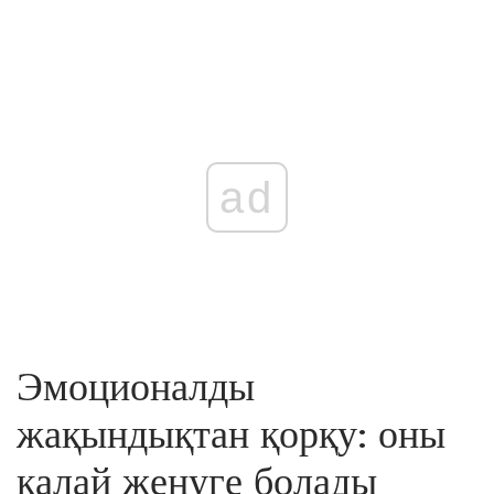
ad
Эмоционалды
жақындықтан қорқу: оны
қалай жеңуге болады