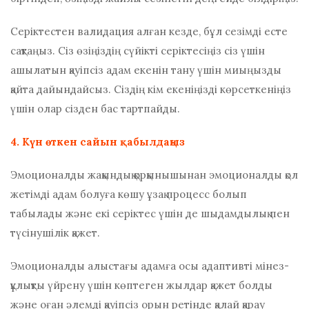
Серіктестен валидация алған кезде, бұл сезімді есте
сақтаңыз. Сіз өзіңіздің сүйікті серіктесіңіз сіз үшін
ашылатын қауіпсіз адам екенін тану үшін миыңызды
қайта дайындайсыз. Сіздің кім екеніңізді көрсеткеніңіз
үшін олар сізден бас тартпайды.
4. Күн өткен сайын қабылдаңыз
Эмоционалды жақындық қорқынышынан эмоционалды қол
жетімді адам болуға көшу ұзақ процесс болып
табылады және екі серіктес үшін де шыдамдылық пен
түсінушілік қажет.
Эмоционалды алыстағы адамға осы адаптивті мінез-
құлықты үйрену үшін көптеген жылдар қажет болды
және оған әлемді қауіпсіз орын ретінде қалай қарау