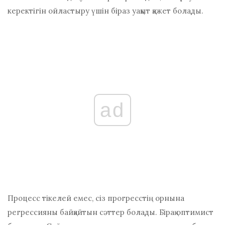
керектігін ойластыру үшін біраз уақыт қажет болады.
ad
Процесс тікелей емес, сіз прогресстің орнына
регрессияны байқайтын сәттер болады. Бірақ оптимист