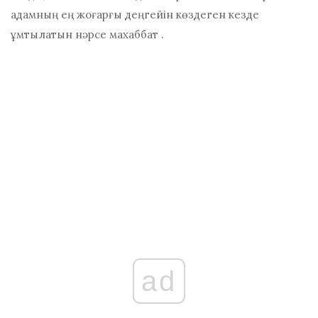
адамның ең жоғарғы деңгейін көздеген кезде
ұмтылатын нәрсе
махаббат
.
ad