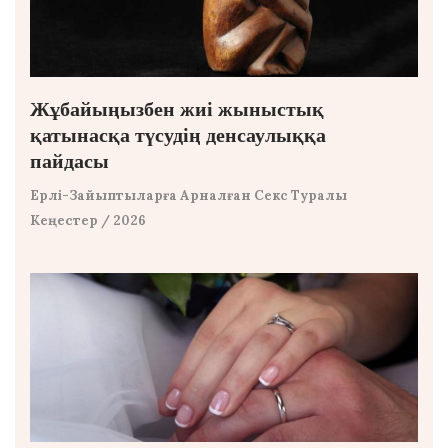
Жұбайыңызбен жиі жыныстық
қатынасқа түсудің денсаулыққа
пайдасы
Ерлі-Зайыптыларға Арналған Секс Туралы
Кеңестер
/ 2026