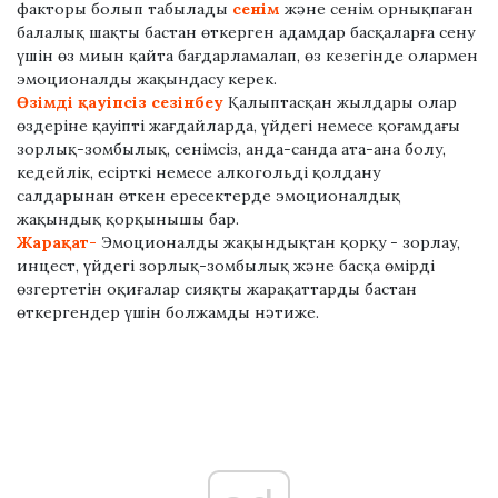
факторы болып табылады
сенім
және сенім орнықпаған
балалық шақты бастан өткерген адамдар басқаларға сену
үшін өз миын қайта бағдарламалап, өз кезегінде олармен
эмоционалды жақындасу керек.
Өзімді қауіпсіз сезінбеу
Қалыптасқан жылдары олар
өздеріне қауіпті жағдайларда, үйдегі немесе қоғамдағы
зорлық-зомбылық, сенімсіз, анда-санда ата-ана болу,
кедейлік, есірткі немесе алкогольді қолдану
салдарынан өткен ересектерде эмоционалдық
жақындық қорқынышы бар.
Жарақат-
Эмоционалды жақындықтан қорқу - зорлау,
инцест, үйдегі зорлық-зомбылық және басқа өмірді
өзгертетін оқиғалар сияқты жарақаттарды бастан
өткергендер үшін болжамды нәтиже.