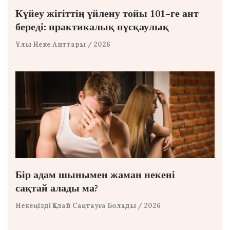
Күйеу жігіттің үйлену тойы 101-ге ант
береді: практикалық нұсқаулық
Ұлы Неке Анттары
/ 2026
Бір адам шынымен жаман некені
сақтай алады ма?
Некеңізді Қалай Сақтауға Болады
/ 2026