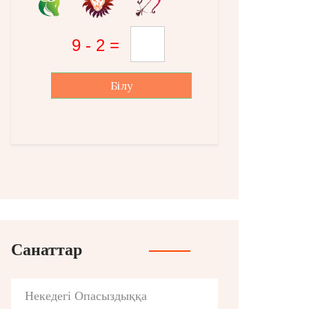
Білу
Санаттар
Некедегі Опасыздыққа