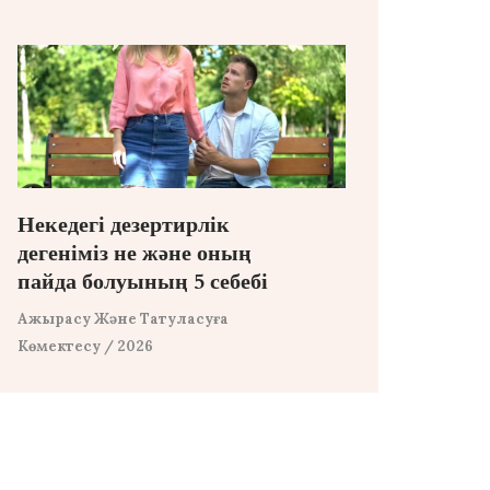
Некедегі дезертирлік
дегеніміз не және оның
пайда болуының 5 себебі
Ажырасу Және Татуласуға
Көмектесу
/ 2026