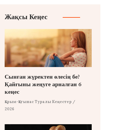
Жақсы Кеңес
Сынған жүректен өлесің бе?
Қайғыны жеңуге арналған 6
кеңес
Қарым-Қатынас Туралы Кеңестер
/
2026