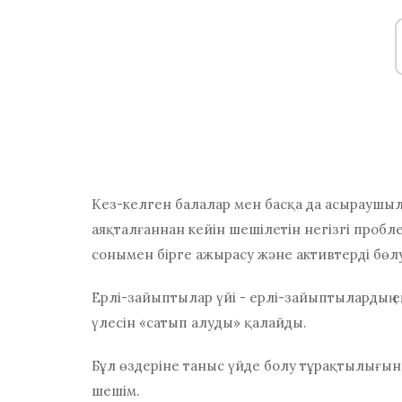
Кез-келген балалар мен басқа да асыраушыл
аяқталғаннан кейін шешілетін негізгі пробле
сонымен бірге ажырасу және активтерді бөл
Ерлі-зайыптылар үйі - ерлі-зайыптылардың ең
үлесін «сатып алуды» қалайды.
Бұл өздеріне таныс үйде болу тұрақтылығын
шешім.