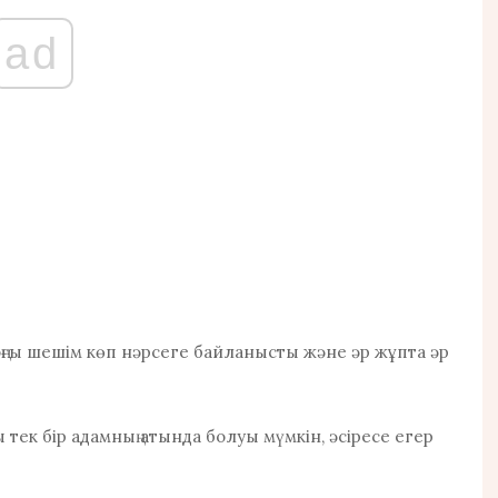
ad
оңғы шешім көп нәрсеге байланысты және әр жұпта әр
тек бір адамның атында болуы мүмкін, әсіресе егер