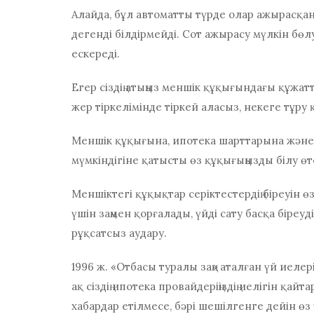
Алайда, бұл автоматты түрде олар ажырасқа
дегенді білдірмейді. Сот ажырасу мүлкін бөл
ескереді.
Егер сіздің атыңыз меншік құқығындағы құжа
жер тіркелімінде тіркей аласыз, некеге тұру
Меншік құқығына, ипотека шарттарына және а
мүмкіндігіне қатысты өз құқығыңызды білу өт
Меншіктегі құқықтар серіктестердің біреуін 
үшін заңмен қорғалады,
үйді сату
басқа біреу
рұқсатсыз аудару.
1996 ж. «Отбасы туралы заң» аталған үй иеле
ақ сіздің ипотека провайдеріңіздің иелігін қа
хабардар етілмесе, бәрі шешілгенге дейін өз 