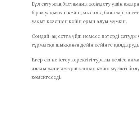
Бұл сату жаңа бастаманы жеңілдету үшін ажыр
біраз уақыттан кейін, мысалы, балалар он се
уақыт кезеңінен кейін орын алуы мүмкін.
Сондай-ақ сотта үйді немесе пәтерді сатуды 
тұрмысқа шыққанға дейін кейінге қалдырудың 
Егер сіз не істеу керектігі туралы келісе алма
алады және ажырасқаннан кейін мүлікті бөл
көмектеседі.