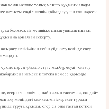
ннан кейін мүлікке толық меншік құқығын алады
уге қатысты ең әділ шешім қабылдау үшін көп нәрсені
ттарда болмаса, сіз меншікке қызығушылығыңызды
 құқығына арналған ескерту.
жырасу келісімінен кейін үйді сату кезінде сату
е маңызды.
өз еркіне қарсы үйден кетуге мәжбүрлеуді тоқтату
дің хабарынсыз немесе ипотека немесе қарызды
ріне, егер сот шешімі арнайы алып тастамаса, сондай-
йтарып алу жөніндегі кез-келген іс-әрекет туралы
үйінде тұруға құқылы. егер сіз оны тастап кеткен