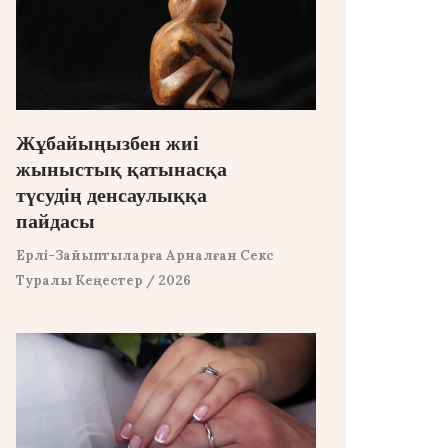
Жұбайыңызбен жиі
жыныстық қатынасқа
түсудің денсаулыққа
пайдасы
Ерлі-Зайыптыларға Арналған Секс
Туралы Кеңестер
/ 2026