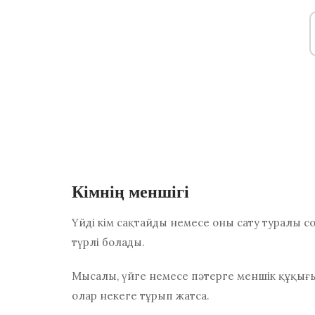
Кімнің меншігі
Үйді кім сақтайды немесе оны сату туралы с
түрлі болады.
Мысалы, үйге немесе пәтерге меншік құқығы 
олар некеге тұрып жатса.