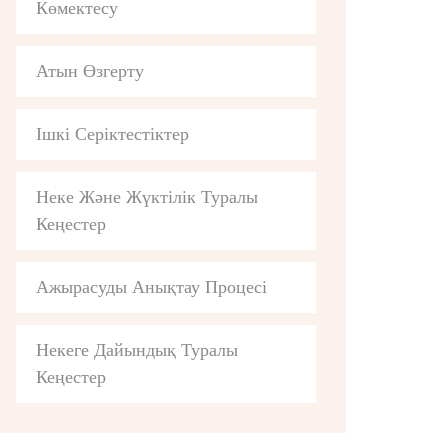
Көмектесу
Атын Өзгерту
Ішкі Серіктестіктер
Неке Және Жүктілік Туралы
Кеңестер
Ажырасуды Анықтау Процесі
Некеге Дайындық Туралы
Кеңестер