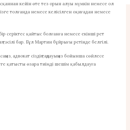
асқаннан кейін өте тез орын алуы мүмкін немесе ол
гізге толғанда немесе келісілген оқиғадан немесе
бір серіктес қайтыс болғанға немесе екінші рет
тәсілі бар. Бұл Мартин бұйрығы ретінде белгілі.
саңыз, адвокат сіздің таңдауыңыз бойынша сөйлесе
уге қатысты өзара тиімді шешім қабылдауға