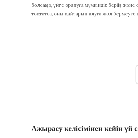
болсаңыз, үйге оралуға мүмкіндік беріңіз жән
тоқтатса, оны қайтарып алуға жол бермеуге кө
Ажырасу келісімінен кейін үй с