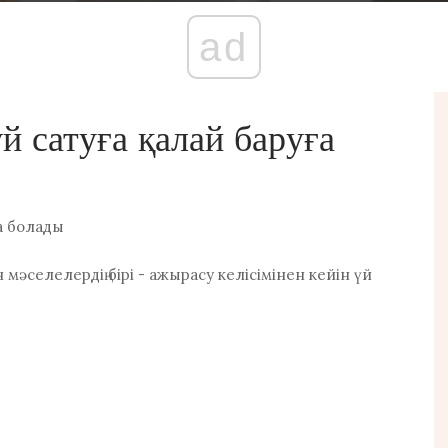
ad
й сатуға қалай баруға
 мәселелердің бірі - ажырасу келісімінен кейін үй