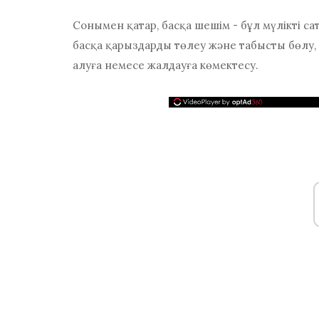
Сонымен қатар, басқа шешім - бұл мүлікті са
басқа қарыздарды төлеу және табысты бөлу, е
алуға немесе жалдауға көмектесу.