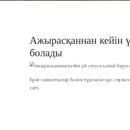
Ажырасқаннан кейін ү
болады
Ерлі-зайыптылар бөлек тұрған кезде, ең үлкен
сату.