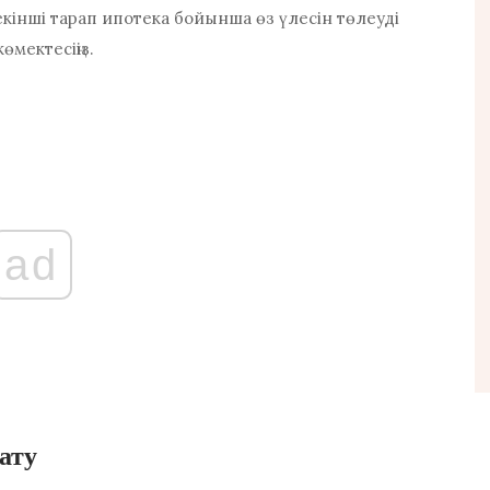
е екінші тарап ипотека бойынша өз үлесін төлеуді
мектесіңіз.
ad
ату