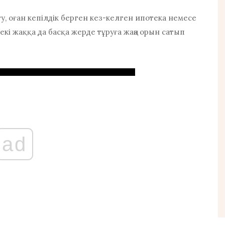
ту, оған кепілдік берген кез-келген ипотека немесе
кі жаққа да басқа жерде тұруға жаңа орын сатып
ad