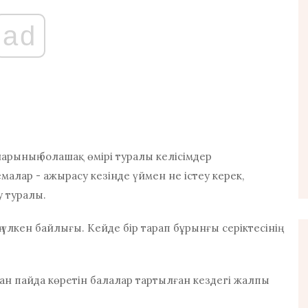
ad
арының болашақ өмірі туралы келісімдер
малар - ажырасу кезінде үймен не істеу керек,
у туралы.
 үлкен байлығы. Кейде бір тарап бұрынғы серіктесінің
ан пайда көретін балалар тартылған кездегі жалпы