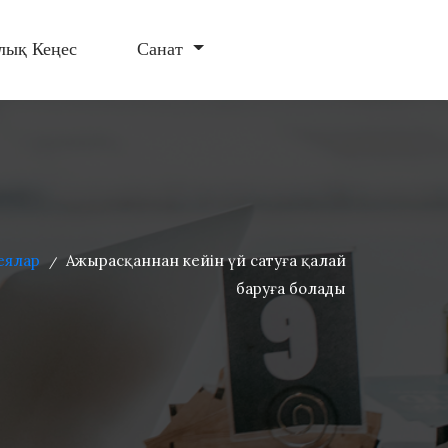
лық Кеңес
Санат
еялар
Ажырасқаннан кейін үй сатуға қалай
/
баруға болады