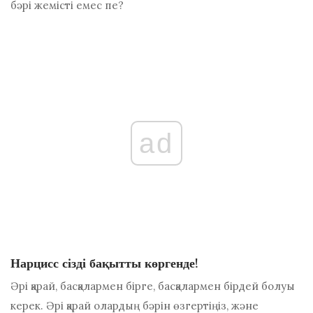
бәрі жемісті емес пе?
ad
Нарцисс сізді бақытты көргенде!
Әрі қарай, басқалармен бірге, басқалармен бірдей болуы
керек. Әрі қарай олардың бәрін өзгертіңіз, және