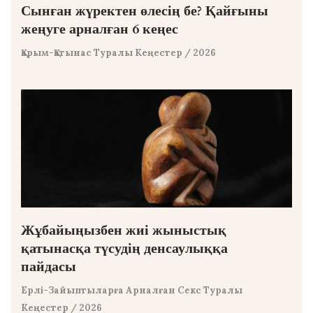
Сынған жүректен өлесің бе? Қайғыны
жеңуге арналған 6 кеңес
Қарым-Қатынас Туралы Кеңестер
/ 2026
Жұбайыңызбен жиі жыныстық
қатынасқа түсудің денсаулыққа
пайдасы
Ерлі-Зайыптыларға Арналған Секс Туралы
Кеңестер
/ 2026