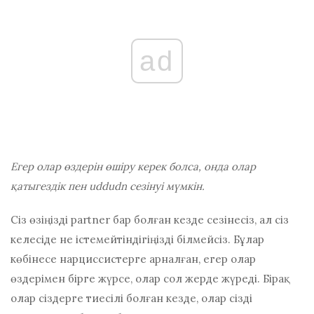
ad
Егер олар өздерін өшіру керек болса, онда олар
қатыгездік пен uddudn сезінуі мүмкін.
Сіз өзіңізді раrtnеr бар болған кезде сезінесіз, ал сіз
келесіде не істемейтіндігіңізді білмейсіз. Бұлар
көбінесе нарциссистерге арналған, егер олар
өздерімен бірге жүрсе, олар сол жерде жүреді. Бірақ
олар сіздерге тиесілі болған кезде, олар сізді