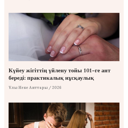
Күйеу жігіттің үйлену тойы 101-ге ант
береді: практикалық нұсқаулық
Ұлы Неке Анттары
/ 2026