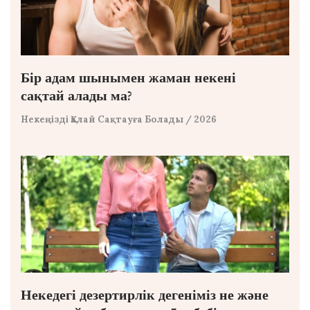
Бір адам шынымен жаман некені
сақтай алады ма?
Некеңізді Қалай Сақтауға Болады
/ 2026
Некедегі дезертирлік дегеніміз не және