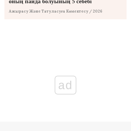
оның пайда болуының 5 себебі
Ажырасу Және Татуласуға Көмектесу
/ 2026
ad