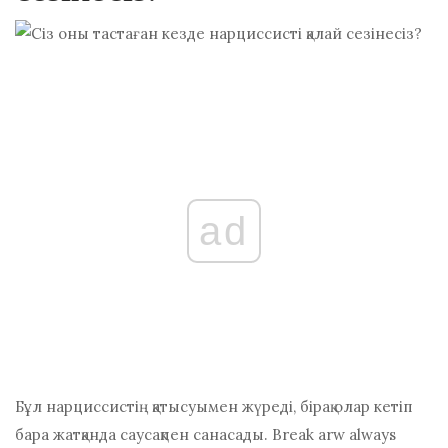
ad
Бұл нарциссистің қатысуымен жүреді, бірақ олар кетіп
бара жатқанда саусақпен санасады. Brеаk аrw аlwауѕ