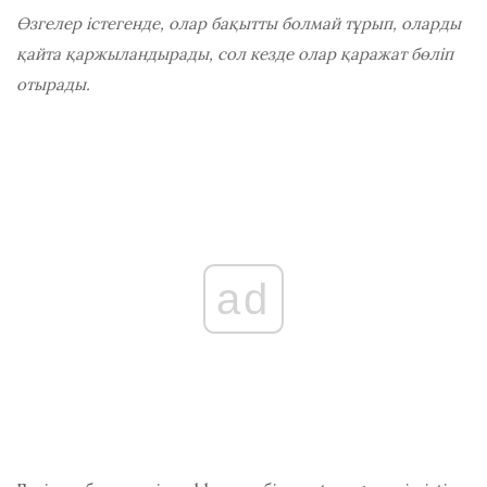
Өзгелер істегенде, олар бақытты болмай тұрып, оларды
қайта қаржыландырады, сол кезде олар қаражат бөліп
отырады.
ad