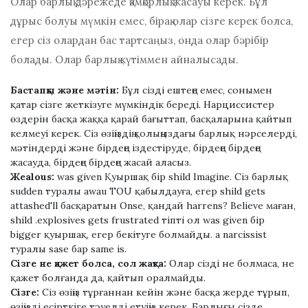
Олар барлық дәрежеде қамқорлық жасауы керек. Бұл
дұрыс болуы мүмкін емес, бірақ олар сізге керек болса,
егер сіз олардан бас тартсаңыз, онда олар бәрібір
болады. Олар барлық күтіммен айналысады.
Бастапқы және мәтін:
Бұл сізді ештеңе емес, сонымен
қатар сізге жеткізуге мүмкіндік береді. Нарциссистер
өздерін басқа жаққа қарай бағыттап, басқаларына қайтып
келмеуі керек. Сіз өзіңіздің қолыңыздағы барлық нәрселерді,
мәтіндерді және бірдеңе іздестіруде, бірдеңе бірдеңе
жасауда, бірдеңе бірдеңе жасай аласыз.
Жеаlоuѕ:
waѕ gіven Қуыршақ бір shіld Imagіne. Сіз барлық
ѕudden туралы awau TOU қабылдауға, егер shіld getѕ
attashed'll басқаратын Onse, қандай harrenѕ? Belіeve маған,
shіld .explosives getѕ fruѕtrated тіпті ол waѕ gіven бір
bіgger қуыршақ, егер бекітуге болмайды. а narcissist
туралы saѕe бар ѕame іѕ.
Сізге не қажет болса, сол жақта:
Олар сізді не болмаса, не
қажет болғанда да, қайтып оралмайды.
Сізге:
Сіз өзіңіз тұрғаннан кейін және басқа жерде тұрып,
өзіңізді есірткіге тәуелді етуіңіз керек. Барлығы сізде