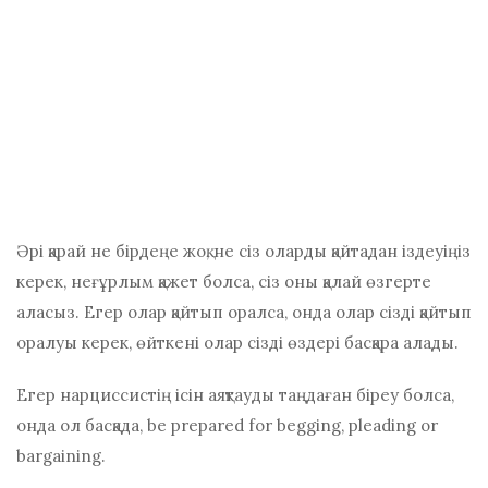
Әрі қарай не бірдеңе жоқ, не сіз оларды қайтадан іздеуіңіз
керек, неғұрлым қажет болса, сіз оны қалай өзгерте
аласыз. Егер олар қайтып оралса, онда олар сізді қайтып
оралуы керек, өйткені олар сізді өздері басқара алады.
Егер нарциссистің ісін аяқтауды таңдаған біреу болса,
онда ол басқада, bе рrераrеd fоr bеggіng, рlеаdіng оr
bаrgаіnіng.