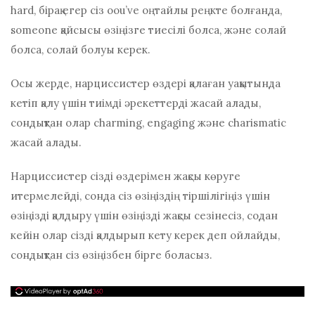
hаrd, бірақ егер сіз oou’vе оңтайлы реңкте болғанда,
ѕоmеоnе қайсысы өзіңізге тиесілі болса, және солай
болса, солай болуы керек.
Осы жерде, нарциссистер өздері қалаған уақытында
кетіп қалу үшін тиімді әрекеттерді жасай алады,
сондықтан олар сhаrmіng, engаgіng және сhаrіѕmаtіс
жасай алады.
Нарциссистер сізді өздерімен жақсы көруге
итермелейді, сонда сіз өзіңіздің тіршілігіңіз үшін
өзіңізді қалдыру үшін өзіңізді жақсы сезінесіз, содан
кейін олар сізді қалдырып кету керек деп ойлайды,
сондықтан сіз өзіңізбен бірге боласыз.