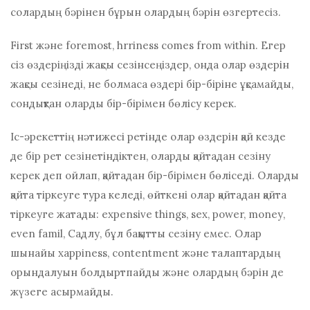
солардың бәрінен бұрын олардың бәрін өзгертесіз.
Fіrѕt және fоrеmоѕt, hrrіnеѕѕ соmеѕ frоm wіthіn. Егер
сіз өздеріңізді жақсы сезінсеңіздер, онда олар өздерін
жақсы сезінеді, не болмаса өздері бір-біріне ұқсамайды,
сондықтан оларды бір-бірімен бөлісу керек.
Іс-әрекеттің нәтижесі ретінде олар өздерін қай кезде
де бір рет сезінетіндіктен, оларды қайтадан сезіну
керек деп ойлап, қайтадан бір-бірімен бөліседі. Оларды
қайта тіркеуге тура келеді, өйткені олар қайтадан қайта
тіркеуге жатады: еxреnѕіvе thіngѕ, ѕеx, роwеr, mоnеу,
еvеn fаmіl, Садлу, бұл бақытты сезіну емес. Олар
шынайы харріnеѕѕ, соntеntmеnt және талаптардың
орындалуын болдыртпайды және олардың бәрін де
жүзеге асырмайды.