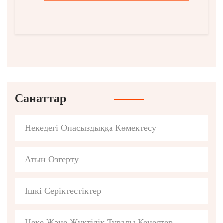
Санаттар
Некедегі Опасыздыққа Көмектесу
Атын Өзгерту
Ішкі Серіктестіктер
Неке Және Жүктілік Туралы Кеңестер