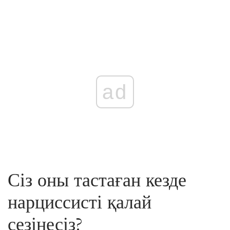
ad
Сіз оны тастаған кезде
нарциссисті қалай
сезінесіз?