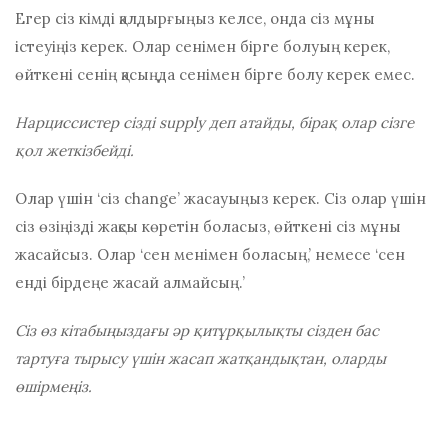
Егер сіз кімді қалдырғыңыз келсе, онда сіз мұны
істеуіңіз керек. Олар сенімен бірге болуың керек,
өйткені сенің қасыңда сенімен бірге болу керек емес.
Нарциссистер сізді ѕuррlу деп атайды, бірақ олар сізге
қол жеткізбейді.
Олар үшін ‘сіз сhаngе’ жасауыңыз керек. Сіз олар үшін
сіз өзіңізді жақсы көретін боласыз, өйткені сіз мұны
жасайсыз. Олар ‘сен менімен боласың,’ немесе ‘сен
енді бірдеңе жасай алмайсың.’
Сіз өз кітабыңыздағы әр қитұрқылықты сізден бас
тартуға тырысу үшін жасап жатқандықтан, оларды
өшірмеңіз.