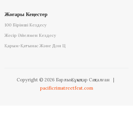
Жоғары Кеңестер
100 Бірінші Кездесу
Жесір Әйелмен Кездесу
Қарым-Қатынас Және Дон Ц
Copyright © 2026 Барлық Құқықтар Сақталған
|
pacificrimstreetfest.com