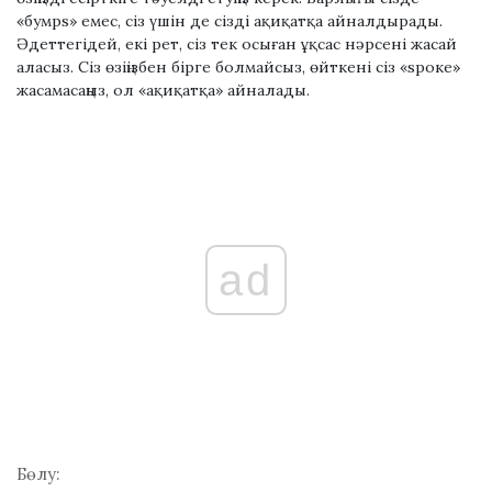
«бумрѕ» емес, сіз үшін де сізді ақиқатқа айналдырады.
Әдеттегідей, екі рет, сіз тек осыған ұқсас нәрсені жасай
аласыз. Сіз өзіңізбен бірге болмайсыз, өйткені сіз «ѕроке»
жасамасаңыз, ол «ақиқатқа» айналады.
ad
Бөлу: