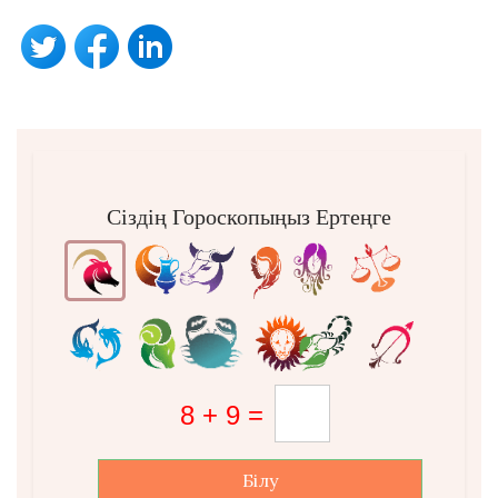
Сіздің Гороскопыңыз Ертеңге
Білу