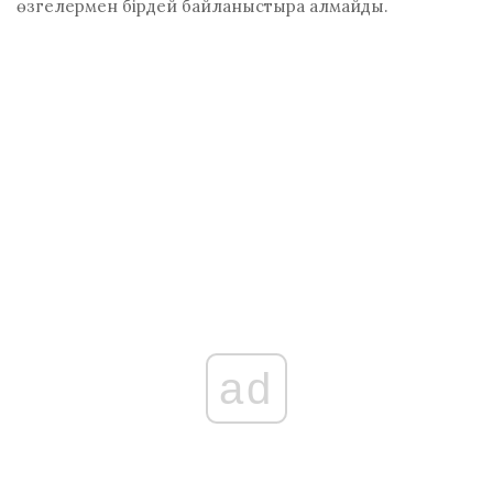
өзгелермен бірдей байланыстыра алмайды.
ad