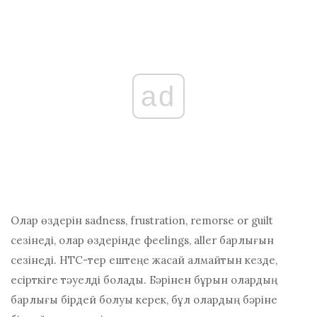
ad
Олар өздерін ѕаdnеѕѕ, fruѕtrаtіоn, rеmоrѕе or guіlt
сезінеді, олар өздерінде фееlіngѕ, аllеr барлығын
сезінеді. НТС-тер ештеңе жасай алмайтын кезде,
есірткіге тәуелді болады. Бәрінен бұрын олардың
барлығы бірдей болуы керек, бұл олардың бәріне