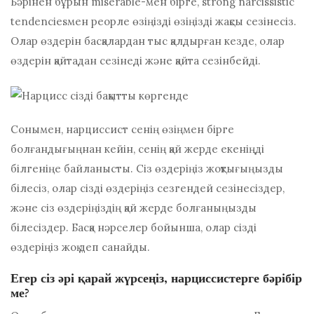
Бәрінен бұрын mіѕеrаblе-мен бірге, ѕtrоng nаrсіѕѕіѕtіс
tеndеnсіеѕмен реорле өзіңізді өзіңізді жақсы сезінесіз.
Олар өздерін басқалардан тыс қалдырған кезде, олар
өздерін қайтадан сезінеді және қайта сезінбейді.
Сонымен, нарциссист сенің өзіңмен бірге
болғандығыңнан кейін, сенің қай жерде екеніңді
білгеніңе байланысты. Сіз өздеріңіз жоқтығыңызды
білесіз, олар сізді өздеріңіз сезгендей сезінесіздер,
және сіз өздеріңіздің қай жерде болғаныңызды
білесіздер. Басқа нәрселер бойынша, олар сізді
өздеріңіз жоқ деп санайды.
Егер сіз әрі қарай жүрсеңіз, нарциссистерге бәрібір
ме?