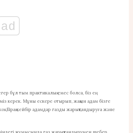
ad
 егер бұл тым практикалық емес болса, біз ең
із керек. Мұны ескере отырып, жақын адам бізге
жоқ. Бірақ кейбір адамдар газды жарықтандыруға және
езіндегі жұмысында газ жарықтандырумен шебер