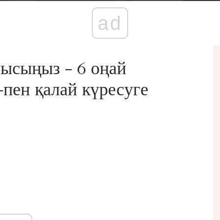
ad
лысыңыз - 6 оңай
-пен қалай күресуге