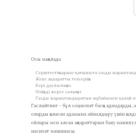
Осы мақалада
Серіктестің қарым-қатынаста газды жарықтанды
Жеке ақпаратты тексеріңіз
Кері дауласпаңыз
Өзіңізді жерге салыңыз
Газды жарықтандыратын жұбайымен қалай к
Гаслайтинг - бұл социопат басқа адамдарды, 
оларды қалаған адамына айналдыру үшін қолда
ойлары мен алған ақпараттарын баяу манипул
насихат машинасы.