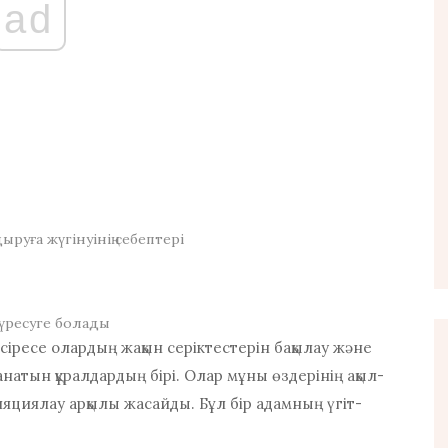
ad
руға жүгінуінің себептері
үресуге болады
әсіресе олардың жақын серіктестерін бақылау және
натын құралдардың бірі. Олар мұны өздерінің ақыл-
яциялау арқылы жасайды. Бұл бір адамның үгіт-