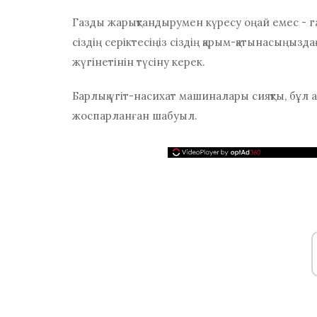
Газды жарықтандырумен күресу оңай емес - га
сіздің серіктесіңіз сіздің қарым-қатынасыңыз
жүгінетінін түсіну керек.
Барлық үгіт-насихат машиналары сияқты, бұл 
жоспарланған шабуыл.