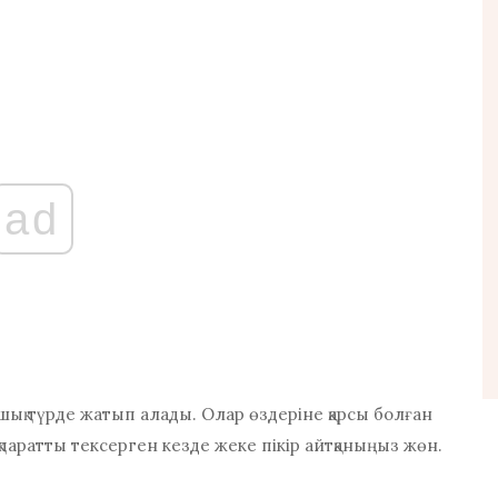
ad
шық түрде жатып алады. Олар өздеріне қарсы болған
қпаратты тексерген кезде жеке пікір айтқаныңыз жөн.