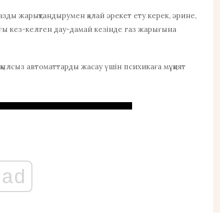
зды жарықтандырумен қалай әрекет ету керек, әрине,
дағы кез-келген дау-дамай кезінде газ жарығына
ақылсыз автоматтарды жасау үшін психикаға мұқият
ad