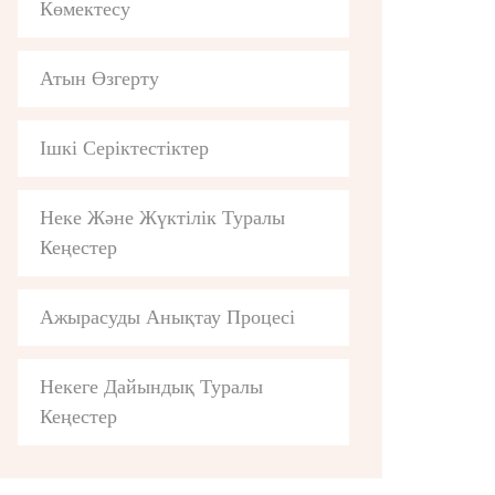
Көмектесу
Атын Өзгерту
Ішкі Серіктестіктер
Неке Және Жүктілік Туралы
Кеңестер
Ажырасуды Анықтау Процесі
Некеге Дайындық Туралы
Кеңестер