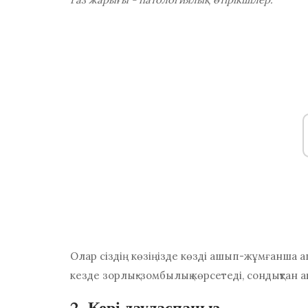
Олар сіздің көзіңізде көзді ашып-жұмғанша а
кезде зорлық-зомбылық көрсетеді, сондықтан а