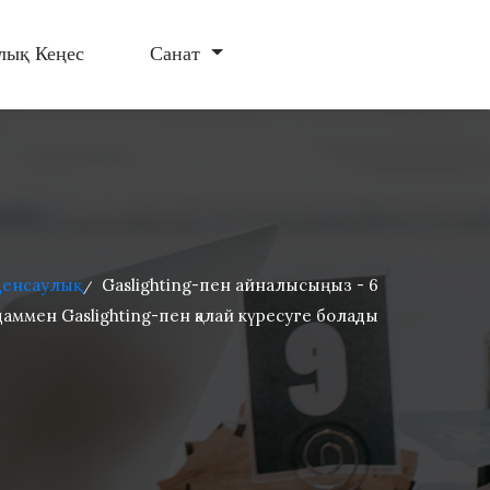
лық Кеңес
Санат
Денсаулық
Gaslighting-пен айналысыңыз - 6
/
адаммен Gaslighting-пен қалай күресуге болады