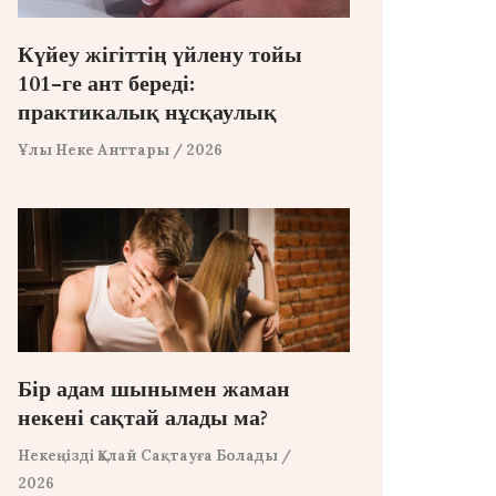
Күйеу жігіттің үйлену тойы
101-ге ант береді:
практикалық нұсқаулық
Ұлы Неке Анттары
/ 2026
Бір адам шынымен жаман
некені сақтай алады ма?
Некеңізді Қалай Сақтауға Болады
/
2026