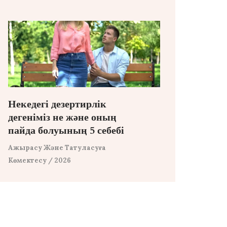
Некедегі дезертирлік
дегеніміз не және оның
пайда болуының 5 себебі
Ажырасу Және Татуласуға
Көмектесу
/ 2026