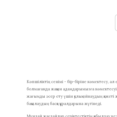
Көпшіліктің сенімі - бір-біріне көмектесу, ал
болмағанда жақын адамдарымызға көмектесуім
жағымды әсер ету үшін қулық ойнаудың қажеті 
бақылаудың басқа құралдарына жүгінеді.
Мұндай жағдайлар серіктестіктің қабылдау к