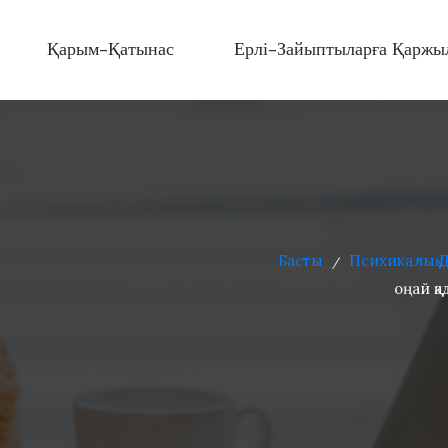
Қарым-Қатынас
Ерлі-Зайыптыларға Қаржы
Басты
Психикалық 
/
оңай қ