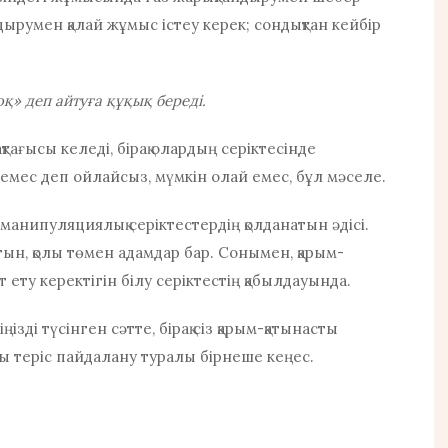
ырумен қалай жұмыс істеу керек; сондықтан кейбір
қ» деп айтуға құқық береді.
ы сақтағысы келеді, бірақ олардың серіктесінде
емес деп ойлайсыз, мүмкін олай емес, бұл мәселе.
н манипуляциялық серіктестердің қолданатын әдісі.
тын, қолы төмен адамдар бар. Сонымен, қарым-
 ету керектігін білу серіктестің қабылдауында.
ді түсінген сәтте, бірақ сіз қарым-қатынасты
ды теріс пайдалану туралы бірнеше кеңес.