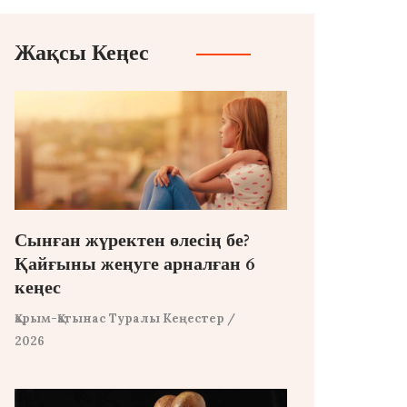
Жақсы Кеңес
Сынған жүректен өлесің бе?
Қайғыны жеңуге арналған 6
кеңес
Қарым-Қатынас Туралы Кеңестер
/
2026