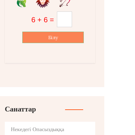
Білу
Санаттар
Некедегі Опасыздыққа