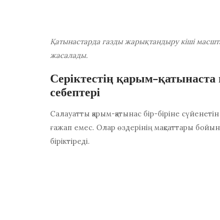
Қатынастарда газды жарықтандыру кіші масшта
жасалады.
Серіктестің қарым-қатынаста 
себептері
Салауатты қарым-қатынас бір-біріне сүйенетін 
ғажап емес. Олар өздерінің мақсаттары бойы
біріктіреді.