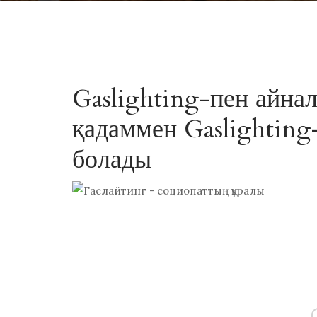
Gaslighting-пен айна
қадаммен Gaslighting
болады