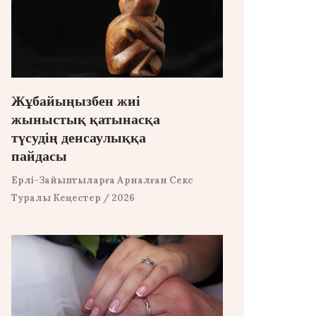
Жұбайыңызбен жиі
жыныстық қатынасқа
түсудің денсаулыққа
пайдасы
Ерлі-Зайыптыларға Арналған Секс
Туралы Кеңестер
/ 2026