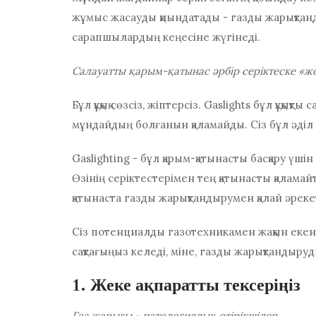
жұмыс жасауды қиындатады - газды жарықтанд
сарапшылардың кеңесіне жүгінеді.
Салауатты қарым-қатынас әрбір серіктеске «жо
Бұл құқық сөзсіз, жіптерсіз. Gaslights бұл құқықт
мұндайдың болғанын қаламайды. Сіз бұл әділ 
Gaslighting - бұл қарым-қатынасты басқару үші
Өзінің серіктестерімен тең қатынасты қаламай
қатынаста газды жарықтандырумен қалай әрекет
Сіз потенциалды газотехникамен жақын екеніңіз
сақтағыңыз келеді, міне, газды жарықтандыру
1. Жеке ақпаратты тексеріңіз
Газ жарығы - патологиялық өтірікшілер.