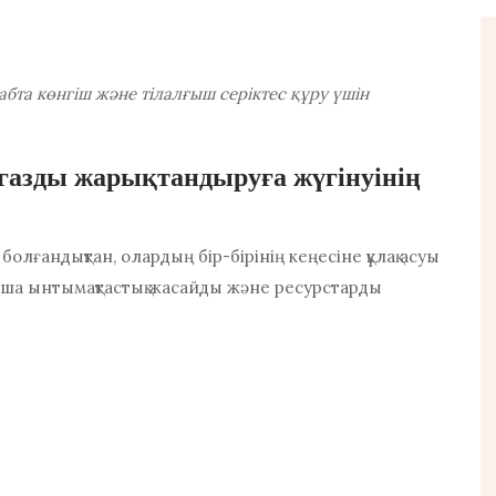
бта көнгіш және тілалғыш серіктес құру үшін
газды жарықтандыруға жүгінуінің
болғандықтан, олардың бір-бірінің кеңесіне құлақ асуы
нша ынтымақтастық жасайды және ресурстарды