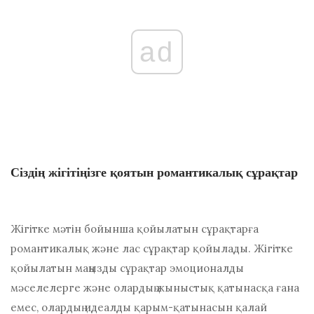
ad
Сіздің жігітіңізге қоятын романтикалық сұрақтар
Жігітке мәтін бойынша қойылатын сұрақтарға
романтикалық және лас сұрақтар қойылады. Жігітке
қойылатын маңызды сұрақтар эмоционалды
мәселелерге және олардың жыныстық қатынасқа ғана
емес, олардың идеалды қарым-қатынасын қалай