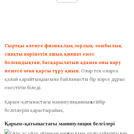
Сыртқы әлемге физикалық зорлық-зомбылық
сияқты көрінетін ашық қиянат емес
болғандықтан, басқарылатын адамға оны көру
немесе оған қарсы тұру қиын.
Олар тек оларға
қалай қарайтындығына байланысты бір нәрсе дұрыс
еместігін біледі.
Қарым-қатынастағы манипуляцияның кейбір
белгілерін қарастырайық.
Қарым-қатынастағы манипуляция белгілері