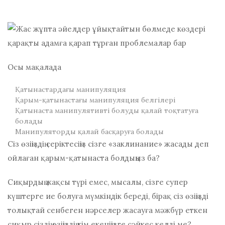
Осы мақалада
Қатынастардағы манипуляция
Қарым-қатынастағы манипуляция белгілері
Қатынаста манипулятивті болуды қалай тоқтатуға
болады
Манипуляторды қалай басқаруға болады
Сіз өзіңіздің серіктесіңіз сізге «заклинание» жасады деп
ойлаған қарым-қатынаста болдыңыз ба?
Сиқырдың жақсы түрі емес, мысалы, сізге супер
күштерге ие болуға мүмкіндік береді, бірақ сіз өзіңізді
толықтай сенбеген нәрселер жасауға мәжбүр еткен
сиқыр сіздің өзіңіздің кім екеніңізге сәйкес келді ме?