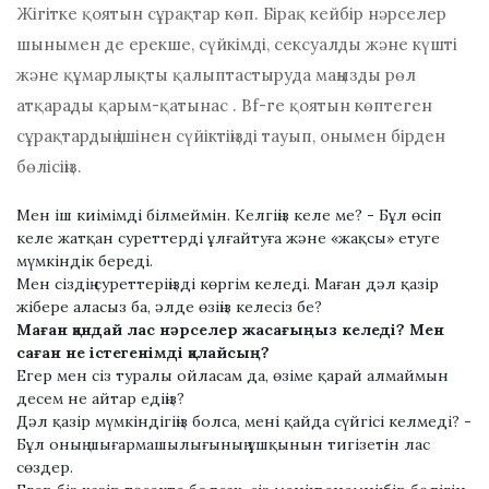
Жігітке қоятын сұрақтар көп. Бірақ кейбір нәрселер
шынымен де ерекше, сүйкімді, сексуалды және күшті
және құмарлықты қалыптастыруда маңызды рөл
атқарады
қарым-қатынас
. Bf-ге қоятын көптеген
сұрақтардың ішінен сүйіктіңізді тауып, онымен бірден
бөлісіңіз.
Мен іш киімімді білмеймін. Келгіңіз келе ме? - Бұл өсіп
келе жатқан суреттерді ұлғайтуға және «жақсы» етуге
мүмкіндік береді.
Мен сіздің суреттеріңізді көргім келеді. Маған дәл қазір
жібере аласыз ба, әлде өзіңіз келесіз бе?
Маған қандай лас нәрселер жасағыңыз келеді? Мен
саған не істегенімді қалайсың?
Егер мен сіз туралы ойласам да, өзіме қарай алмаймын
десем не айтар едіңіз?
Дәл қазір мүмкіндігіңіз болса, мені қайда сүйгісі келмеді? -
Бұл оның шығармашылығының ұшқынын тигізетін лас
сөздер.