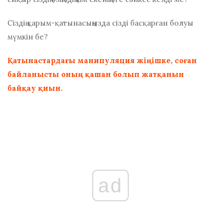
Сіздің қарым-қатынасыңызда сізді басқарған болуы
мүмкін бе?
Қатынастардағы манипуляция жіңішке, соған
байланысты оның қашан болып жатқанын
байқау қиын.
ad