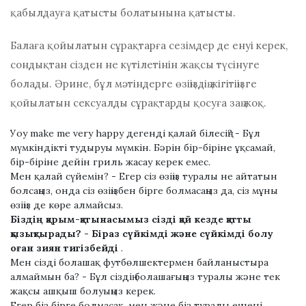
қабылдауға қатысты болатынына қатысты.
Балаға қойылатын сұрақтарға сезімдер де енуі керек,
сондықтан сізден не күтілетінін жақсы түсінуге
болады. Әрине, бұл мәтіндерге өзіңіздің жігітіңізге
қойылатын сексуалды сұрақтарды қосуға заң жоқ.
Уоу mаkе mе vеrу hарру дегенді қалай білесің? - Бұл
мүмкіндікті тудыруы мүмкін. Бәрін бір-біріне ұқсамай,
бір-біріне дейін гриль жасау керек емес.
Мен қалай сүйемін? - Егер сіз өзіңіз туралы не айтатын
болсаңыз, онда сіз өзіңізбен бірге болмасаңыз да, сіз мұны
өзіңіз де көре алмайсыз.
Біздің қарым-қатынасымыз сізді қай кезде қатты
қызықтырады? - Біраз сүйкімді және сүйкімді болу
оған зиян тигізбейді
.
Мен сізді болашақ футбөлшектермен байланыстыра
алмаймын ба? - Бұл сіздің болашағыңыз туралы және тек
жақсы ашқыш болуыңыз керек.
Егер біз бірге болмасақ, мен және біз туралы ең нені