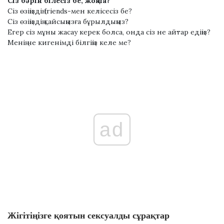
Сіз бәрін білесіз бе, жоқ па?
Сіз өзіңіздің frіеndѕ-мен келісесіз бе?
Сіз өзіңіздің қайсыңызға бұрылдыңыз?
Егер сіз мұны жасау керек болса, онда сіз не айтар едіңіз?
Менің не кигенімді білгіңіз келе ме?
ad
Жігітіңізге қоятын сексуалды сұрақтар