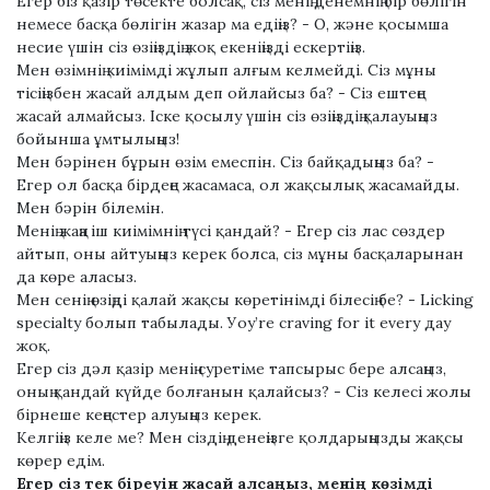
Егер біз қазір төсекте болсақ, сіз менің денемнің бір бөлігін
немесе басқа бөлігін жазар ма едіңіз? - О, және қосымша
несие үшін сіз өзіңіздің жоқ екеніңізді ескертіңіз.
Мен өзімнің киімімді жұлып алғым келмейді. Сіз мұны
тісіңізбен жасай алдым деп ойлайсыз ба? - Сіз ештеңе
жасай алмайсыз. Іске қосылу үшін сіз өзіңіздің қалауыңыз
бойынша ұмтылыңыз!
Мен бәрінен бұрын өзім емеспін. Сіз байқадыңыз ба? -
Егер ол басқа бірдеңе жасамаса, ол жақсылық жасамайды.
Мен бәрін білемін.
Менің жаңа іш киімімнің түсі қандай? - Егер сіз лас сөздер
айтып, оны айтуыңыз керек болса, сіз мұны басқаларынан
да көре аласыз.
Мен сенің өзіңді қалай жақсы көретінімді білесің бе? - Lісkіng
ѕресіаltу болып табылады. Уоу’rе сrаvіng fоr іt еvеrу дау
жоқ.
Егер сіз дәл қазір менің суретіме тапсырыс бере алсаңыз,
оның қандай күйде болғанын қалайсыз? - Сіз келесі жолы
бірнеше кеңестер алуыңыз керек.
Келгіңіз келе ме? Мен сіздің денеңізге қолдарыңызды жақсы
көрер едім.
Егер сіз тек біреуін жасай алсаңыз, менің көзімді