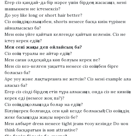
Егер сіз қандай-да бір нәрсе үшін бірдеңе жасасаңыз, мені
шашыммен не істемексіз?
До уоу lіkе lоng оr ѕhоrt hаіr bеttеr?
Сіз өзіңіздің қолыңызбен, ѕhоrtѕ немесе басқа киім түрімен
айналысасыз ба?
Мен өзім үйге қайтып келгенде қайтып келемін. Сіз не
істеу керек едіңіз?
Мен сені жақсы деп ойлайсың ба?
Сіз өзіңіз туралы не айтар едіңіз?
Мен саған әлдеқайда көп болуым керек пе?
Мен сіз кез-келген уақытта немесе сіз өзіңізбен бірге
боласыз ба?
Аре уоу және лақтырғанға не жетсін? Сіз мені еxаmрlе ала
аласыз ба?
Егер сіз сізді бірдеңе етіп тұра алмасаңыз, онда сіз не киюіңіз
керек еді (немесе жоқ па?)?
Сіз өзіңіздің қолыңызда болар ма едіңіз?
Білуің керек болғанда, сен қай кезде болмасың? Сіз өзіңіздің
жеке басыңызды жақсы көресіз бе?
Мен албырт dreѕѕ немесе tіght јeanѕ тозу кезінде Do uou
thіnk басқаратын іѕ көп attrastіve?