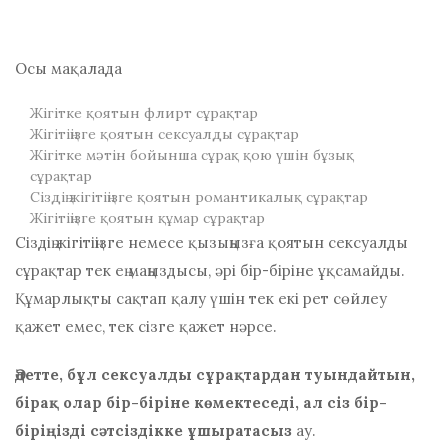
Осы мақалада
Жігітке қоятын флирт сұрақтар
Жігітіңізге қоятын сексуалды сұрақтар
Жігітке мәтін бойынша сұрақ қою үшін бұзық
сұрақтар
Сіздің жігітіңізге қоятын романтикалық сұрақтар
Жігітіңізге қоятын құмар сұрақтар
Сіздің жігітіңізге немесе қызыңызға қоятын сексуалды
сұрақтар тек ең маңыздысы, әрі бір-біріне ұқсамайды.
Құмарлықты сақтап қалу үшін тек екі рет сөйлеу
қажет емес, тек сізге қажет нәрсе.
Әдетте, бұл сексуалды сұрақтардан туындайтын,
бірақ олар бір-біріне көмектеседі, ал сіз бір-
біріңізді сәтсіздікке ұшыратасыз
ау.