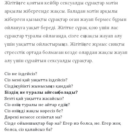
Жігітіңізге қоятын кейбір сексуалды сұрақтар мәтін
арқылы жібергенде жақсы. Баладан мәтін арқылы
жіберген қызықты сұрақтар оған жауап бермес бұрын
ойлануға уақыт береді. Жігітке сұрақ қою үшін лас
сұрақтар туралы ойлағанда, сізге ең жақсы жауап алу
үшін уақытты ойластырыңыз. Жігітіңізге жұмыс сияқты
стресстік ортада болмаған кезде олардан жақсы жауап
алу үшін сұрайтын сексуалды сұрақтар.
Сіз не іздейсіз?
Сіз мені қай уақытта іздейсіз?
Сіздің сүйікті жынысыңыз қандай?
Біздің не туралы айтсақ болады?
Ѕеxті қай уақытта жасайсыз?
Сіз өзіңіз туралы не айтар едіңіз?
Сіз өзіңізді жақсы көресіз бе?
Дөрекі немесе сезімтал ма?
Сізде ойыншықтар бар ма? Егер иә болса, не. Егер жоқ
болса, сіз қалайсыз ба?