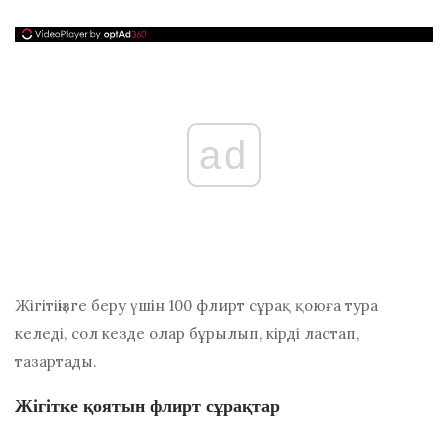
ad
Жігітіңізге беру үшін 100 флирт сұрақ қоюға тура
келеді, сол кезде олар бұрылып, кірді ластап,
тазартады.
Жігітке қоятын флирт сұрақтар