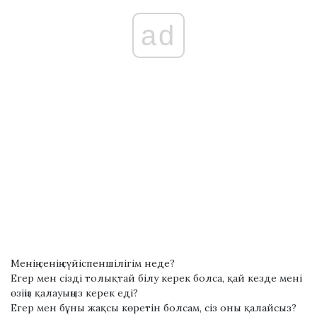
ad
Менің сенің сүйіспеншілігім неде?
Егер мен сізді толықтай білу керек болса, қай кезде мені
өзіңіз қалауыңыз керек еді?
Егер мен бұны жақсы көретін болсам, сіз оны қалайсыз?