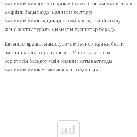
манипуляция циклын қалай бұзуға болады және сіздің
өміріңізді бақылауды қалпына келтіруі
манипуляциялық циклды жақсылыққа мойындау
және аяқтау туралы қызықты түсініктер береді.
Қатынастардағы манипулятивті мінез-құлық бөлігі
эмоционалды қорлау үлгісі
. Манипулятор өз
серіктесін басқару үшін зиянды қатынастарды
манипуляциялау тактикасын қолданады.
ad