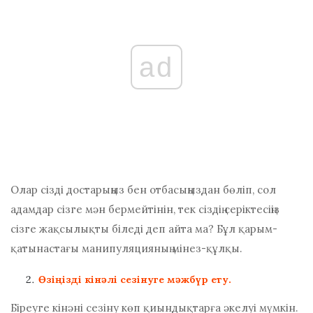
ad
Олар сізді достарыңыз бен отбасыңыздан бөліп, сол
адамдар сізге мән бермейтінін, тек сіздің серіктесіңіз
сізге жақсылықты біледі деп айта ма? Бұл қарым-
қатынастағы манипуляцияның мінез-құлқы.
Өзіңізді кінәлі сезінуге мәжбүр ету.
Біреуге кінәні сезіну көп қиындықтарға әкелуі мүмкін.