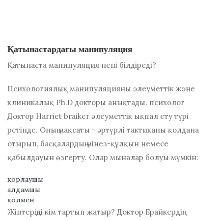
Қатынастардағы манипуляция
Қатынаста манипуляция нені білдіреді?
Психологиялық манипуляцияны әлеуметтік және
клиникалық Ph.D докторы анықтады. психолог
Доктор Harriet braiker
әлеуметтік ықпал ету түрі
ретінде. Оның мақсаты - әртүрлі тактиканы қолдана
отырып, басқалардың мінез-құлқын немесе
қабылдауын өзгерту. Олар мыналар болуы мүмкін:
қорлаушы
алдамшы
қолмен
Жіптеріңді кім тартып жатыр?
Доктор Брайкердің