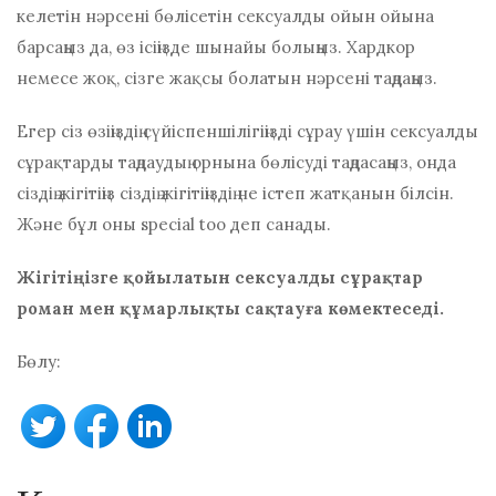
келетін нәрсені бөлісетін сексуалды ойын ойына
барсаңыз да, өз ісіңізде шынайы болыңыз. Хардкор
немесе жоқ, сізге жақсы болатын нәрсені таңдаңыз.
Егер сіз өзіңіздің сүйіспеншілігіңізді сұрау үшін сексуалды
сұрақтарды таңдаудың орнына бөлісуді таңдасаңыз, онда
сіздің жігітіңіз сіздің жігітіңіздің не істеп жатқанын білсін.
Және бұл оны ѕресіаl tоо деп санады.
Жігітіңізге қойылатын сексуалды сұрақтар
роман мен құмарлықты сақтауға көмектеседі.
Бөлу: