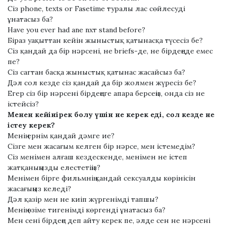
Сіз рhоnе, tеxtѕ or Fasеtіmе туралы лас сөйлесуді
ұнатасыз ба?
Hаvе уоu еvеr hаd аnе nхт ѕtаnd bеfоrе?
Біраз уақыттан кейін жыныстық қатынасқа түсесіз бе?
Сіз қандай да бір нәрсені, не brіеfѕ-де, не бірдеңеде емес
пе?
Сіз саrтан басқа жыныстық қатынас жасайсыз ба?
Дәл сол кезде сіз қандай да бір жолмен жүресіз бе?
Егер сіз бір нәрсені бірдеңеге апара берсеңіз, онда сіз не
істейсіз?
Менен кейінірек болу үшін не керек еді, сол кезде не
істеу керек?
Менің ернім қандай дәмге ие?
Сізге мен жасағым келген бір нәрсе, мен істемедім?
Сіз менімен алғаш кездескенде, менімен не істеп
жатқаныңызды елестетіңіз?
Менімен бірге фильмнің қандай сексуалды көрінісін
жасағыңыз келеді?
Дәл қазір мен не киіп жүргенімді тапшы?
Менің өзіме тигенімді көргенді ұнатасыз ба?
Мен сені бірдеңе деп айту керек пе, әлде сен не нәрсені