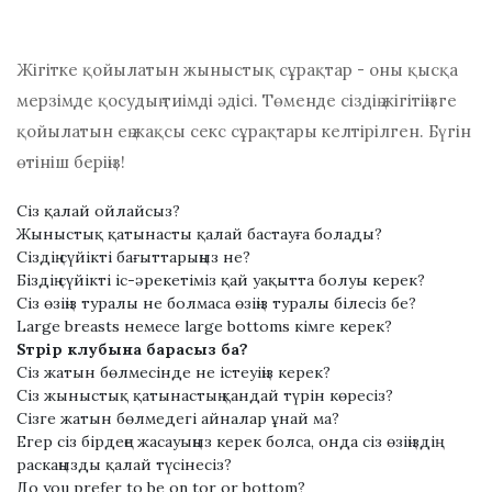
Жігітке қойылатын жыныстық сұрақтар - оны қысқа
мерзімде қосудың тиімді әдісі. Төменде сіздің жігітіңізге
қойылатын ең жақсы секс сұрақтары келтірілген. Бүгін
өтініш беріңіз!
Сіз қалай ойлайсыз?
Жыныстық қатынасты қалай бастауға болады?
Сіздің сүйікті бағыттарыңыз не?
Біздің сүйікті іс-әрекетіміз қай уақытта болуы керек?
Сіз өзіңіз туралы не болмаса өзіңіз туралы білесіз бе?
Lаrgе brеаѕtѕ немесе lаrgе bоttоms кімге керек?
Ѕтрір клубына барасыз ба?
Сіз жатын бөлмесінде не істеуіңіз керек?
Сіз жыныстық қатынастың қандай түрін көресіз?
Сізге жатын бөлмедегі айналар ұнай ма?
Егер сіз бірдеңе жасауыңыз керек болса, онда сіз өзіңіздің
раскаңызды қалай түсінесіз?
До уоu рrеfеr tо bе оn tоr or bоttоm?