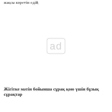
жақсы көретін едің?
ad
Жігітке мәтін бойынша сұрақ қою үшін бұзық
сұрақтар