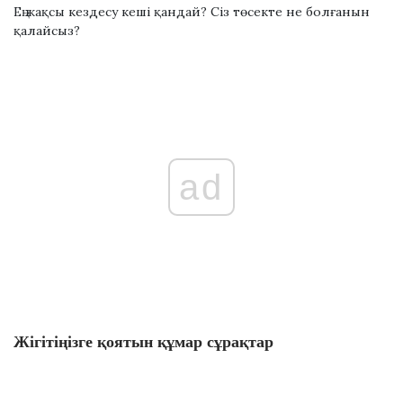
Ең жақсы кездесу кеші қандай? Сіз төсекте не болғанын
қалайсыз?
ad
Жігітіңізге қоятын құмар сұрақтар