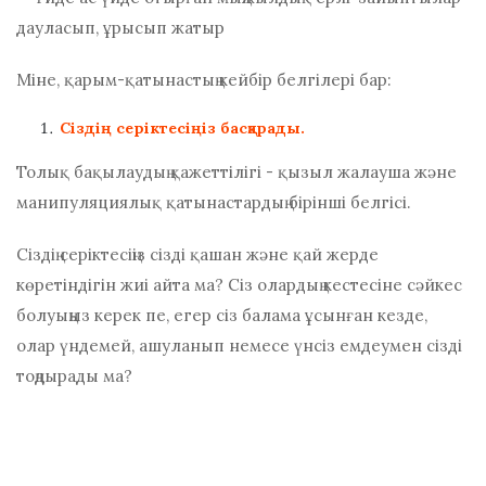
Міне, қарым-қатынастың кейбір белгілері бар:
Сіздің серіктесіңіз басқарады.
Толық бақылаудың қажеттілігі - қызыл жалауша және
манипуляциялық қатынастардың бірінші белгісі.
Сіздің серіктесіңіз сізді қашан және қай жерде
көретіндігін жиі айта ма? Сіз олардың кестесіне сәйкес
болуыңыз керек пе, егер сіз балама ұсынған кезде,
олар үндемей, ашуланып немесе үнсіз емдеумен сізді
тоңдырады ма?