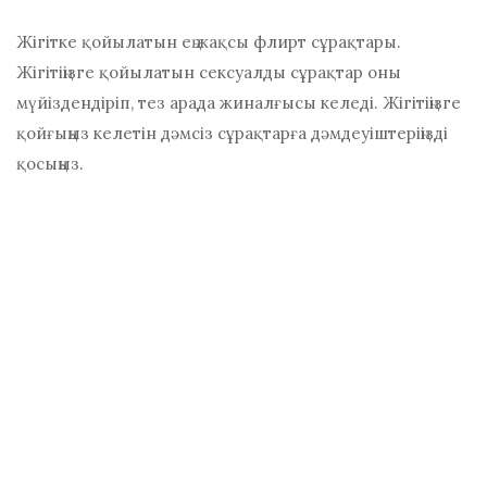
Жігітке қойылатын ең жақсы флирт сұрақтары.
Жігітіңізге қойылатын сексуалды сұрақтар оны
мүйіздендіріп, тез арада жиналғысы келеді. Жігітіңізге
қойғыңыз келетін дәмсіз сұрақтарға дәмдеуіштеріңізді
қосыңыз.