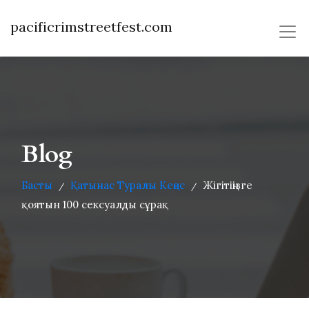
pacificrimstreetfest.com
Blog
Басты
Қатынас Туралы Кеңес
Жігітіңізге
/
/
қоятын 100 сексуалды сұрақ