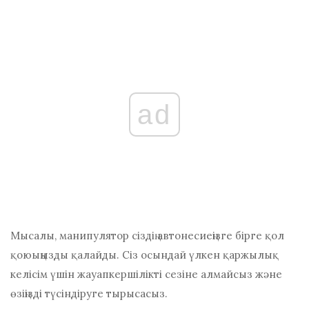
ad
Мысалы, манипулятор сіздің автонесиеңізге бірге қол
қоюыңызды қалайды. Сіз осындай үлкен қаржылық
келісім үшін жауапкершілікті сезіне алмайсыз және
өзіңізді түсіндіруге тырысасыз.