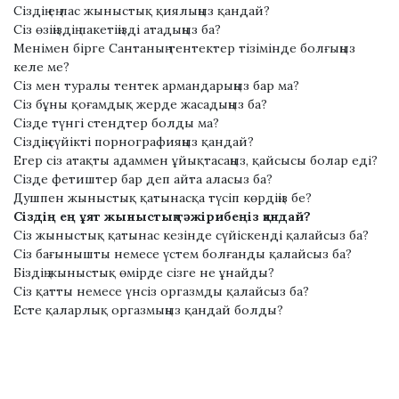
Сіздің ең лас жыныстық қиялыңыз қандай?
Сіз өзіңіздің пакетіңізді атадыңыз ба?
Менімен бірге Сантаның тентектер тізімінде болғыңыз
келе ме?
Сіз мен туралы тентек армандарыңыз бар ма?
Сіз бұны қоғамдық жерде жасадыңыз ба?
Сізде түнгі стендтер болды ма?
Сіздің сүйікті порнографияңыз қандай?
Егер сіз атақты адаммен ұйықтасаңыз, қайсысы болар еді?
Сізде фетиштер бар деп айта аласыз ба?
Душпен жыныстық қатынасқа түсіп көрдіңіз бе?
Сіздің ең ұят жыныстық тәжірибеңіз қандай?
Сіз жыныстық қатынас кезінде сүйіскенді қалайсыз ба?
Сіз бағынышты немесе үстем болғанды ​​қалайсыз ба?
Біздің жыныстық өмірде сізге не ұнайды?
Сіз қатты немесе үнсіз оргазмды қалайсыз ба?
Есте қаларлық оргазмыңыз қандай болды?