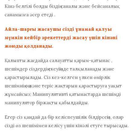
Кінә белгілі болды
біздің саналы және бейсаналық
санамызға әсер етеді
.
Айла-шарғы жасаушы сізді ұнамай қалуы
мүмкін кейбір әрекеттерді жасау үшін кінәні
жоюды қолданады.
Қалыпты жағдайда
салауатты қарым-қатынас
,
шешімдер сіздердің екеуіңізде талқыланады және
қарастырылады. Сіз кез-келген үлкен өмірлік
шешімнің оң және теріс жақтарын қарастыруға уақыт
жұмсайсыз; Манипулятивті қатынастарда шешімді
манипулятор біржақты қабылдайды.
Егер сіз қандай да бір келіспеушілік білдірсеңіз, олар
сізді өз шешімімен келісу үшін кінәлі етуге тырысады.