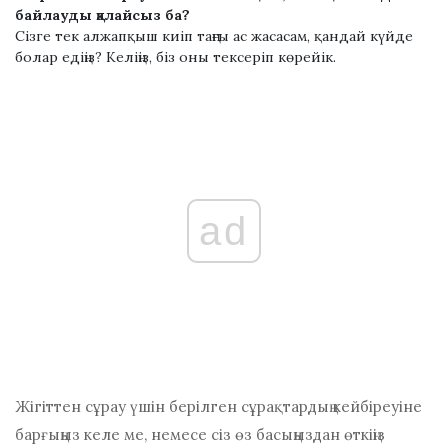
байлауды қалайсыз ба?
Сізге тек алжапқыш киіп таңғы ас жасасам, қандай күйде
болар едіңіз? Келіңіз, біз оны тексеріп көрейік.
ad
Жігіттен сұрау үшін берілген сұрақтардың кейбіреуіне
барғыңыз келе ме, немесе сіз өз басыңыздан өткіңіз