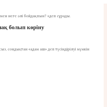
мен неге әлі бойдақпын? »деп сұрады.
лақ болып көріну
сыз, сондықтан «адам аш» деп түсіндірілуі мүмкін