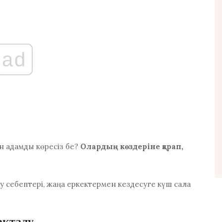
ad
н адамды көресіз бе?
Олардың көздеріне қарап,
лу себептері, жаңа еркектермен кездесуге күш сала
ақталу.