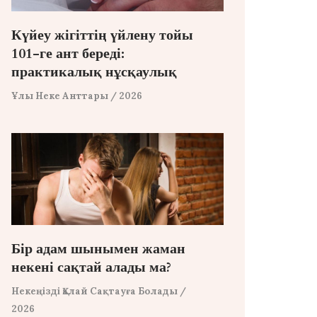
Күйеу жігіттің үйлену тойы
101-ге ант береді:
практикалық нұсқаулық
Ұлы Неке Анттары
/ 2026
Бір адам шынымен жаман
некені сақтай алады ма?
Некеңізді Қалай Сақтауға Болады
/
2026