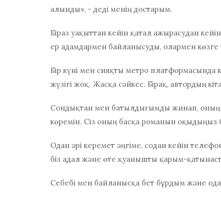
алынды», - деді менің достарым.
Біраз уақыттан кейін қатал ажырасудан кейін
ер адамдармен байланысуды, олармен көзге тү
Бір күні мен сияқты метро платформасында к
жүзігі жоқ. Жасқа сәйкес. Бірақ, автордың кі
Сондықтан мен батылдығымды жинап, оның 
көремін. Сіз оның басқа романын оқыдыңыз 
Одан әрі керемет әңгіме, содан кейін телефо
біз адал және өте қуанышты қарым-қатынас
Себебі мен байланысқа бет бұрдым және од