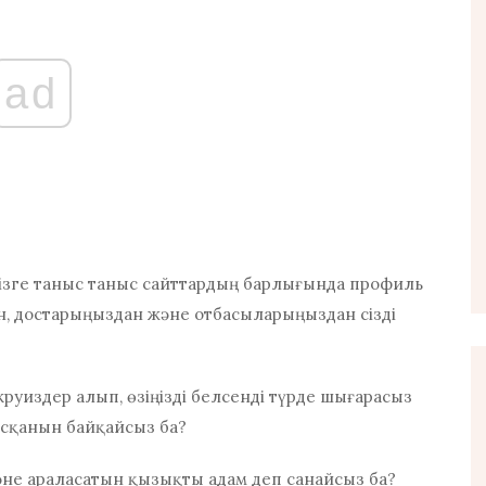
ad
ізге таныс таныс сайттардың барлығында профиль
ден, достарыңыздан және отбасыларыңыздан сізді
круиздер алып, өзіңізді белсенді түрде шығарасыз
асқанын байқайсыз ба?
және араласатын қызықты адам деп санайсыз ба?