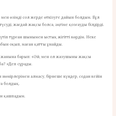
 мен өзімді сол жерде өткізуге дайын болдым. Бұл
суді, жағдай жақсы болса, әңгіме қозғауды білдірді.
үтіп тұрған шынымен ыстық жігітті көрдім. Неке
табын оқып, маған қатты ұнайды.
жанына барып: «Әй, мен ол жазушыны жақсы
ба? »Деп сұрады.
н нөмірлерімен алмасу, бірнеше күндер, содан кейін
та болдық.
ан қашпадым.