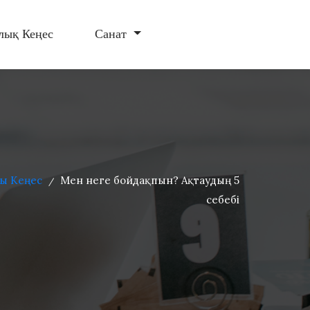
лық Кеңес
Санат
лы Кеңес
Мен неге бойдақпын? Ақтаудың 5
/
себебі