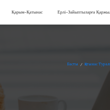
Қарым-Қатынас
Ерлі-Зайыптыларға Қаржы
Басты
Қатынас Тура
/