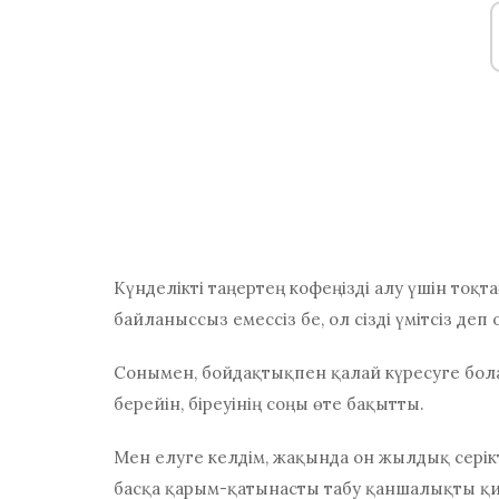
Күнделікті таңертең кофеңізді алу үшін тоқтағ
байланыссыз емессіз бе, ол сізді үмітсіз де
Сонымен,
бойдақтықпен қалай күресуге бол
берейін, біреуінің соңы өте бақытты.
Мен елуге келдім, жақында он жылдық серікт
басқа қарым-қатынасты табу қаншалықты қ