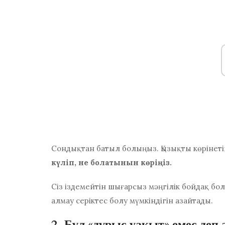
Сондықтан батыл болыңыз. Қызықты көрінеті
күліп, не болатынын көріңіз.
Сіз іздемейтін шығарсыз
мәңгілік бойдақ бо
алмау серіктес болу мүмкіндігін азайтады.
2. Бұл «дұрыс уақыт» емес деп 