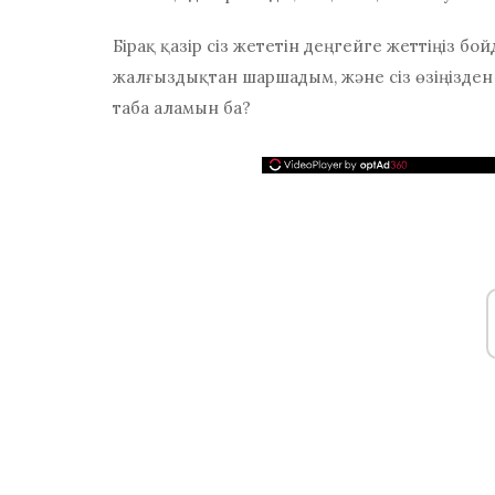
Бірақ қазір сіз жететін деңгейге жеттіңіз
бой
жалғыздықтан шаршадым,
және сіз өзіңізде
таба аламын ба?