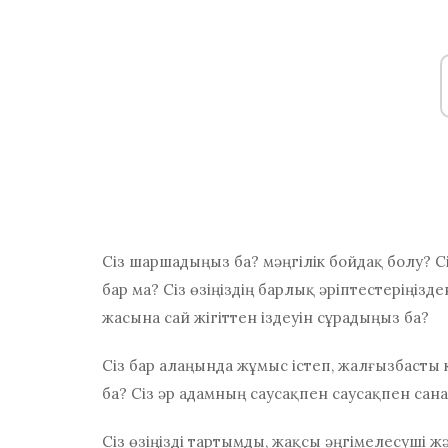
Сіз шаршадыңыз ба?
мәңгілік бойдақ болу?
С
бар ма? Сіз өзіңіздің барлық әріптестеріңіз
жасына сай жігіттен іздеуін сұрадыңыз ба?
Сіз бар алаңында жұмыс істеп, жалғызбасты 
ба? Сіз әр адамның саусақпен саусақпен сан
Сіз өзіңізді тартымды, жақсы әңгімелесуші 