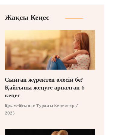
Жақсы Кеңес
Сынған жүректен өлесің бе?
Қайғыны жеңуге арналған 6
кеңес
Қарым-Қатынас Туралы Кеңестер
/
2026