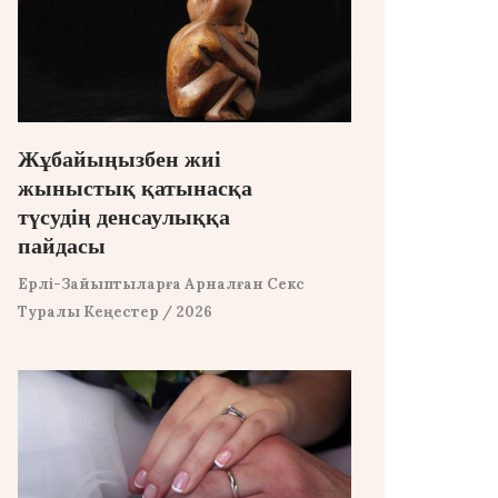
Жұбайыңызбен жиі
жыныстық қатынасқа
түсудің денсаулыққа
пайдасы
Ерлі-Зайыптыларға Арналған Секс
Туралы Кеңестер
/ 2026