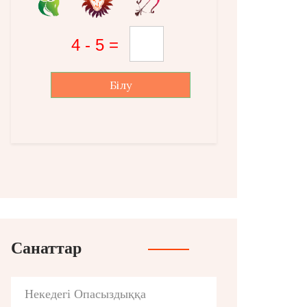
Білу
Санаттар
Некедегі Опасыздыққа