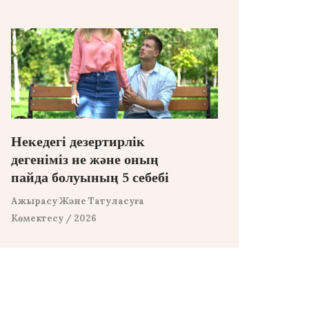
Некедегі дезертирлік
дегеніміз не және оның
пайда болуының 5 себебі
Ажырасу Және Татуласуға
Көмектесу
/ 2026