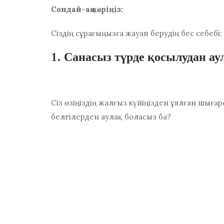
Сондай-ақ көріңіз:
Сіздің сұрағыңызға жауап берудің бес себебі:
1. Санасыз түрде қосылудан ау
Сіз өзіңіздің жалғыз күйіңізден ұялған шығар
белгілерден аулақ боласыз ба?