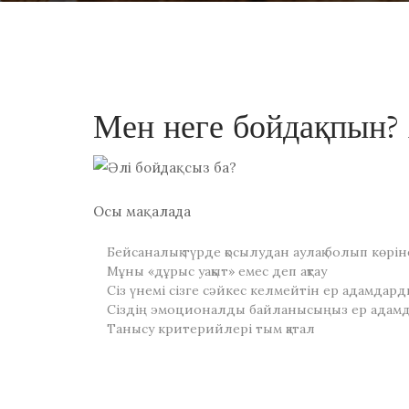
Мен неге бойдақпын? 
Осы мақалада
Бейсаналық түрде қосылудан аулақ болып көрін
Мұны «дұрыс уақыт» емес деп ақтау
Сіз үнемі сізге сәйкес келмейтін ер адамдар
Сіздің эмоционалды байланысыңыз ер адамд
Танысу критерийлері тым қатал