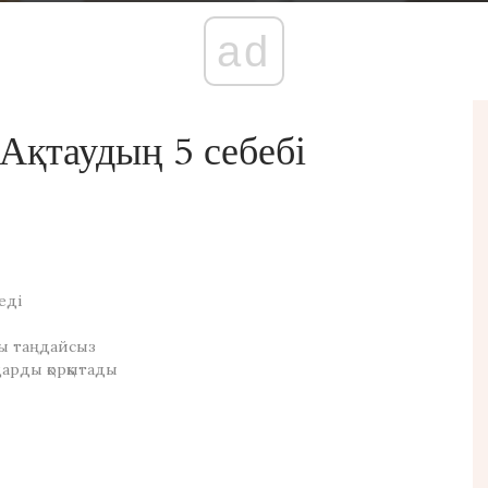
ad
Ақтаудың 5 себебі
еді
ды таңдайсыз
арды қорқытады