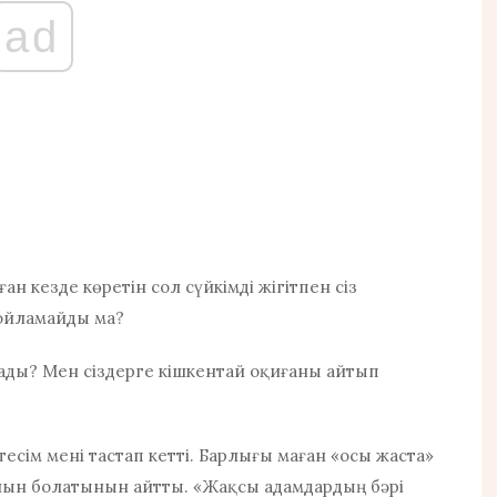
ad
ан кезде көретін сол сүйкімді жігітпен сіз
п ойламайды ма?
ады?
Мен сіздерге кішкентай оқиғаны айтып
есім мені тастап кетті. Барлығы маған «осы жаста»
иын болатынын айтты. «Жақсы адамдардың бәрі