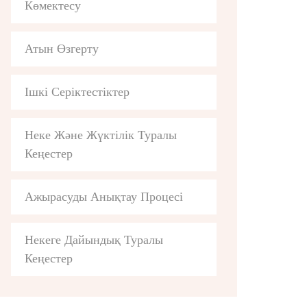
Көмектесу
Атын Өзгерту
Ішкі Серіктестіктер
Неке Және Жүктілік Туралы
Кеңестер
Ажырасуды Анықтау Процесі
Некеге Дайындық Туралы
Кеңестер