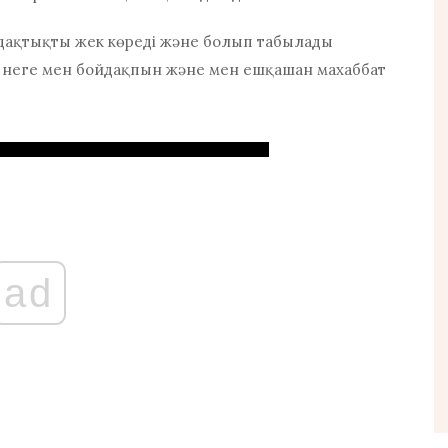
дақтықты жек көреді және
болып табылады
н неге мен бойдақпын және
мен ешқашан махаббат
ad