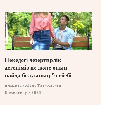
Некедегі дезертирлік
дегеніміз не және оның
пайда болуының 5 себебі
Ажырасу Және Татуласуға
Көмектесу
/ 2026