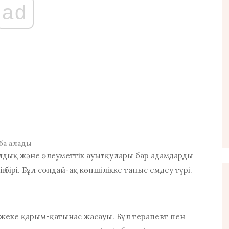
ad
ба алады
лдық және әлеуметтік ауытқулары бар адамдарды
ң бірі. Бұл сондай-ақ көпшілікке таныс емдеу түрі.
-жеке қарым-қатынас жасауы. Бұл терапевт пен