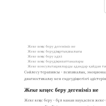
Жеке кеңес беру дегеніміз не
Жеке кеңес берудің артықшылығы
Жеке кеңес беру әдісі
Жеке кеңес берудің сипаттамалары
Жеке консультацияларды адамдар қайдан та
Сөйлесу терапиясы - психикалық, эмоциона
диагностикалау мен емдеудің негізгі әдістеріні
Жеке кеңес беру дегеніміз не
Жеке кеңес беру - бұл маман науқаспен жеке