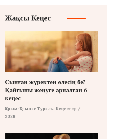
Жақсы Кеңес
Сынған жүректен өлесің бе?
Қайғыны жеңуге арналған 6
кеңес
Қарым-Қатынас Туралы Кеңестер
/
2026