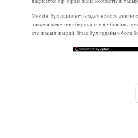
пациентке бір-біріне және қол жетімді тақыр
Мүмкін, бұл пациентті емдеу немесе диагности
өйткені жеке кеңес беру әдістері - бұл алға ұ
өте жақын жағдай, бірақ бұл әрдайым бола б