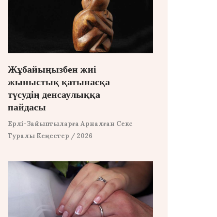
Жұбайыңызбен жиі
жыныстық қатынасқа
түсудің денсаулыққа
пайдасы
Ерлі-Зайыптыларға Арналған Секс
Туралы Кеңестер
/ 2026