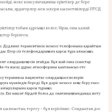
мейді, жеке консультацияны еріктілер де бере
мысалы, ардагерлер мен әскери қызметшілерді ПТСД
еріктілер тобын құрғыңыз келсе, бірақ оны қалай
ңестер берілген.
ар. Дудлинг терапевтінен немесе телефонына қарайтын
ы. Егер сіз телефондарыңызға қарсы тұра алмасаңыз,
евт олардың кеңсесін атайды. Бұл жай ғана сеанстар
cks-та жасау дұрыс атмосфераны қамтамасыз ете
су терапиясы пациентке олардың мәселелерін
ға мүмкіндік береді. Бұл дәріс немесе кеңес беру емес.
 азғыруларына қарсы тұрыңыз.
з. Екі мақсат бірдей болса да, оқиғаның шындыққа жету
ал қылмыстық тергеу - бұл керісінше. Сондықтан дос