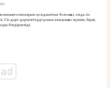
ес.
иясының сессияларын қолданатын болсаңыз, онда сіз
рек. Сіз дәрі-дәрмектерді ұсына алмауыңыз мүмкін, бірақ
ңызды білдірмейді.
ad