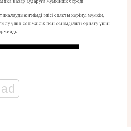
ыпқа назар аударуға мүмкіндік береді.
калаудың ең тиімді әдісі сияқты көрінуі мүмкін,
мтылу үшін сенімділік пен сенімділікті орнату үшін
ермейді.
ad