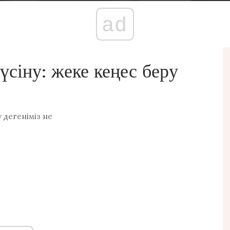
ad
үсіну: жеке кеңес беру