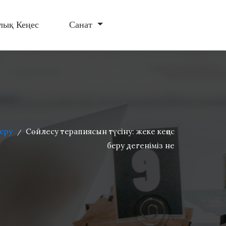
лық Кеңес
Санат
Беру
Сөйлесу терапиясын түсіну: жеке кеңес
/
беру дегеніміз не