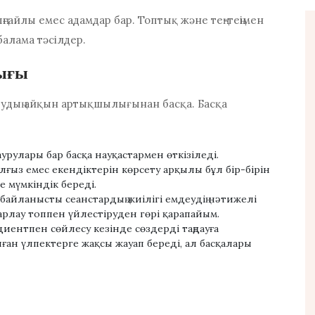
ғайлы емес адамдар бар. Топтық және тең-теңімен
балама тәсілдер.
лығы
арудың айқын артықшылығынан басқа. Басқа
урулары бар басқа науқастармен өткізіледі.
лғыз емес екендіктерін көрсету арқылы бұл бір-бірін
 мүмкіндік береді.
байланысты сеанстардың жиілігі емдеудің нәтижелі
арлау топпен үйлестіруден гөрі қарапайым.
циентпен сөйлесу кезінде сөздерді таңдауға
ан үлпектерге жақсы жауап береді, ал басқалары