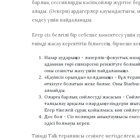
барлық сессияларды кәсіпқойлар жүргізе бер
алады. (Әскери) ардагерлер қауымдастығы, 
емдеу үшін пайдаланады.
Егер сіз белгілі бір себепке көмектесу үшін 
тиімді жасау керектігін білмесеңіз, бірнеше ке
Назар аударыңыз
- лазерлік-фокустық наз
адамнан гөрі ешнәрсені ренжітуге болмайд
оны сеансты жазу үшін пайдаланыңыз.
«Қауіпсіз орынды» қолданыңыз
- Бұл терап
өткізуге болатын жеке бөлме. Оны Starbu
алмайды.
Оларға барлық сөйлесуді жасасын
- Сөйле
талқылау арқылы олардың сезімдерін шығару
Егер тікелей сұрақ қойылмаса, көп сөйлеу
Дос бол
- Сіз полиция анықтаушысы емессі
әдісі болмауы керек.
Тиімді Talk терапиясы сенімге негізделген, 