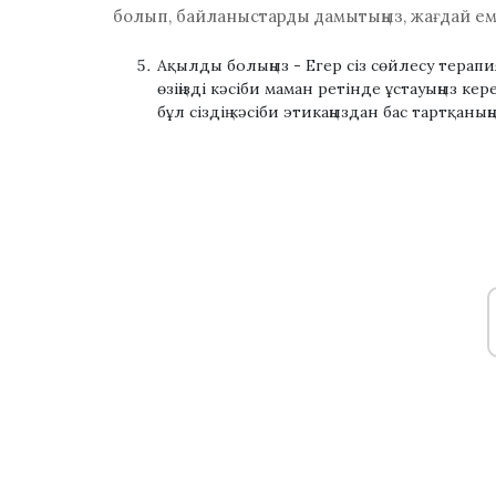
болып, байланыстарды дамытыңыз, жағдай ем
Ақылды болыңыз
- Егер сіз сөйлесу терап
өзіңізді кәсіби маман ретінде ұстауыңыз ке
бұл сіздің кәсіби этикаңыздан бас тартқаны