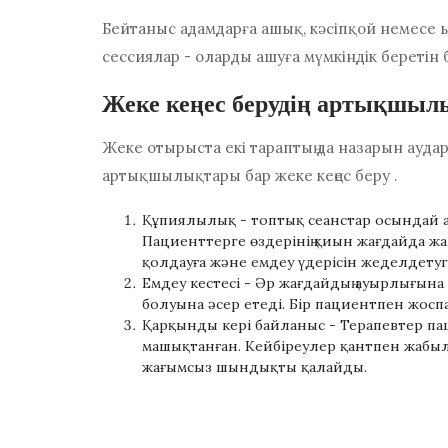
Бейтаныс адамдарға ашық, кәсіпқой немесе ың
сессиялар - оларды ашуға мүмкіндік беретін 
Жеке кеңес берудің артықшы
Жеке отырыста екі тараптың да назарын ауд
артықшылықтары бар
жеке кеңес беру
.
Құпиялылық
- топтық сеанстар осындай а
Пациенттерге өздерінің қиын жағдайда жа
қолдауға және емдеу үдерісін жеделдетуге
Емдеу кестесі
- Әр жағдайдың ауырлығына 
болуына әсер етеді. Бір пациентпен жосп
Қарқынды кері байланыс
- Терапевтер па
машықтанған. Кейбіреулер қантпен жабылғ
жағымсыз шындықты қалайды.