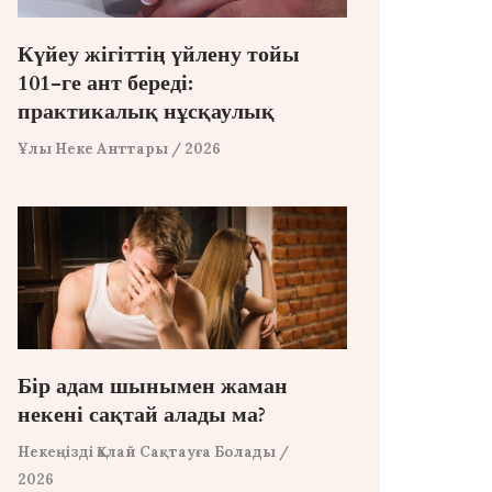
Күйеу жігіттің үйлену тойы
101-ге ант береді:
практикалық нұсқаулық
Ұлы Неке Анттары
/ 2026
Бір адам шынымен жаман
некені сақтай алады ма?
Некеңізді Қалай Сақтауға Болады
/
2026