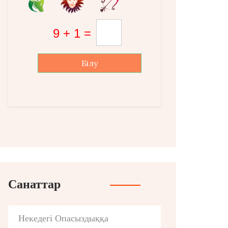
Білу
Санаттар
Некедегі Опасыздыққа