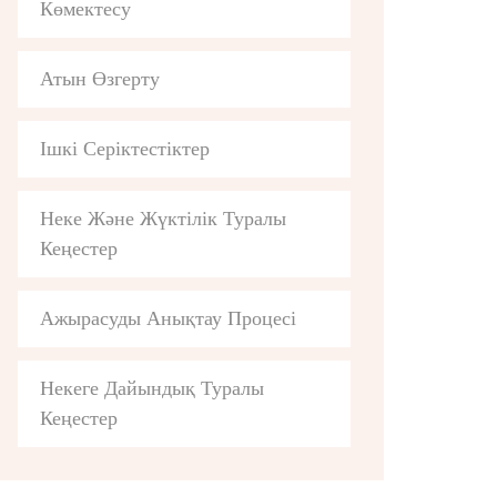
Көмектесу
Атын Өзгерту
Ішкі Серіктестіктер
Неке Және Жүктілік Туралы
Кеңестер
Ажырасуды Анықтау Процесі
Некеге Дайындық Туралы
Кеңестер