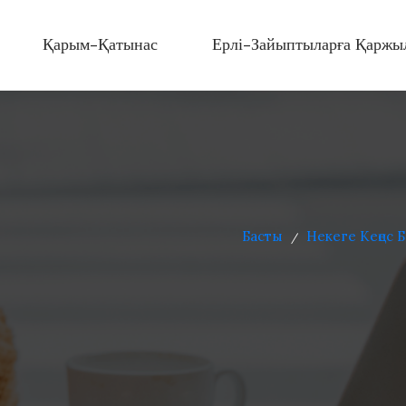
Қарым-Қатынас
Ерлі-Зайыптыларға Қаржы
Басты
Некеге Кеңес 
/