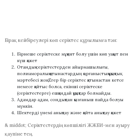
Бірақ кейбіреулері көп серіктес құрылымға тән:
Бірнеше серіктеске мұқият болу үшін көп уақыт пен
күш қажет
Отандық серіктестерден айырмашылығы,
полиаморалық қатынастардың қорғаныстық құқықтық
мәртебесі жоқ. Егер бір серіктес қатынастан кетсе
немесе қайтыс болса, екінші серіктеске
(серіктестерге) ешқандай құқықтар болмайды.
Адамдар адам, сондықтан қызғаныш пайда болуы
мүмкін.
Шектерді үнемі анықтау және қайта анықтау қажет
& middot;
Серіктестердің көпшілігі ЖЖБИ-мен ауыру
қаупіне тең.