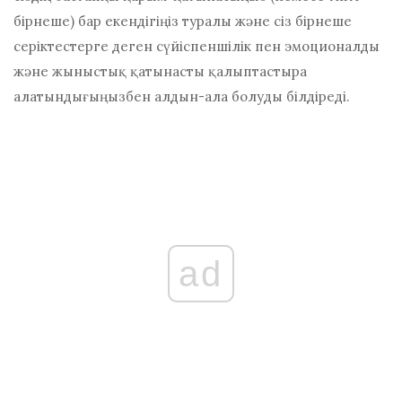
бірнеше) бар екендігіңіз туралы және сіз бірнеше
серіктестерге деген сүйіспеншілік пен эмоционалды
және жыныстық қатынасты қалыптастыра
алатындығыңызбен алдын-ала болуды білдіреді.
ad