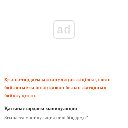
ad
Қатынастардағы манипуляция жіңішке, соған
байланысты оның қашан болып жатқанын
байқау қиын.
Қатынастардағы манипуляция
Қатынаста манипуляция нені білдіреді?