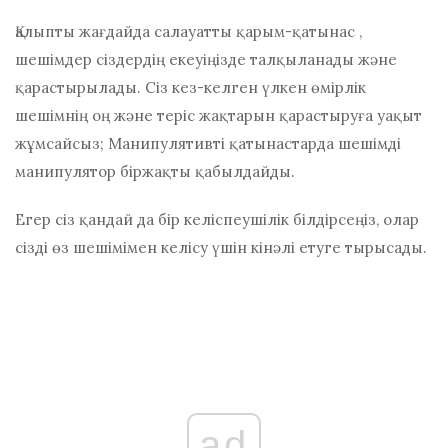
Қалыпты жағдайда
салауатты қарым-қатынас
,
шешімдер сіздердің екеуіңізде талқыланады және
қарастырылады. Сіз кез-келген үлкен өмірлік
шешімнің оң және теріс жақтарын қарастыруға уақыт
жұмсайсыз; Манипулятивті қатынастарда шешімді
манипулятор біржақты қабылдайды.
Егер сіз қандай да бір келіспеушілік білдірсеңіз, олар
сізді өз шешімімен келісу үшін кінәлі етуге тырысады.
ad