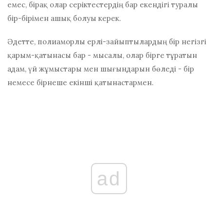
емес, бірақ олар серіктестердің бар екендігі туралы
бір-бірімен ашық болуы керек.
Әдетте, полиаморлы ерлі-зайыптылардың бір негізгі
қарым-қатынасы бар - мысалы, олар бірге тұратын
адам, үй жұмыстары мен шығындарын бөледі - бір
немесе бірнеше екінші қатынастармен.
ad