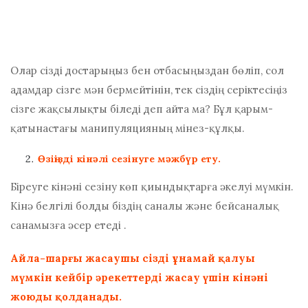
Олар сізді достарыңыз бен отбасыңыздан бөліп, сол
адамдар сізге мән бермейтінін, тек сіздің серіктесіңіз
сізге жақсылықты біледі деп айта ма? Бұл қарым-
қатынастағы манипуляцияның мінез-құлқы.
Өзіңізді кінәлі сезінуге мәжбүр ету.
Біреуге кінәні сезіну көп қиындықтарға әкелуі мүмкін.
Кінә белгілі болды
біздің саналы және бейсаналық
санамызға әсер етеді
.
Айла-шарғы жасаушы сізді ұнамай қалуы
мүмкін кейбір әрекеттерді жасау үшін кінәні
жоюды қолданады.