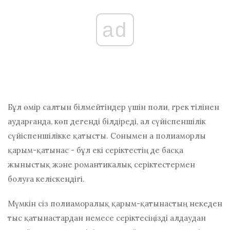
ad
Бұл өмір салтын білмейтіндер үшін поли, грек тілінен
аударғанда, көп дегенді білдіреді, ал сүйіспеншілік
сүйіспеншілікке қатысты. Сонымен а
полиаморлы
қарым-қатынас - бұл екі серіктестің де басқа
жыныстық және романтикалық серіктестермен
болуға келіскендігі.
Мүмкін сіз полиаморалық қарым-қатынастың некеден
тыс қатынастардан немесе серіктесіңізді алдаудан