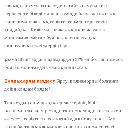
«ашық қарым-қатынас» деп атайтын, мұнда екі
серіктес те біледі және іс жүзінде басқа жыныстық
және романтикалық серіктестермен серіктесін
қолдайды. «Келісімді, этикалық және жауапты
моногамия емес» - бұл осы қатынастарды
сипаттайтын тәсілдердің бірі.
Құрама Штаттардағы адамдардың 21% -ы болған немесе
болған
моногамдық емес қатынастар.
Полиаморлы кездесу
Біреуі полиаморлы болғанға
дейін қандай болды?
Танысудың ең маңызды ережелерінің бірі -
полиаморлы адам ретінде танысу кезінде кез-келген
әлеуетті серіктеске толықтай адал болу керек. Бұл
сіздің бастапқы қарым-қатынасыңыз (немесе тіпті