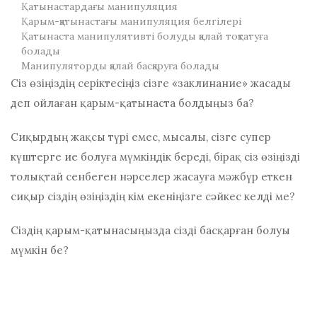
Қатынастардағы манипуляция
Қарым-қатынастағы манипуляция белгілері
Қатынаста манипулятивті болуды қалай тоқтатуға
болады
Манипуляторды қалай басқаруға болады
Сіз өзіңіздің серіктесіңіз сізге «заклинание» жасады
деп ойлаған қарым-қатынаста болдыңыз ба?
Сиқырдың жақсы түрі емес, мысалы, сізге супер
күштерге ие болуға мүмкіндік береді, бірақ сіз өзіңізді
толықтай сенбеген нәрселер жасауға мәжбүр еткен
сиқыр сіздің өзіңіздің кім екеніңізге сәйкес келді ме?
Сіздің қарым-қатынасыңызда сізді басқарған болуы
мүмкін бе?