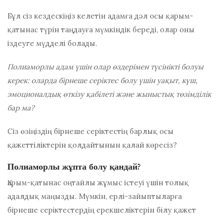
Бұл сіз кездескіңіз келетін адамға дәл осы қарым-
қатынас түрін таңдауға мүмкіндік береді, олар оны
іздеуге мүдделі болады.
Полиаморлы адам үшін олар өздерімен түсінікті болуы
керек: оларда бірнеше серіктес болу үшін уақыт, күш,
эмоционалдық өткізу қабілеті және жыныстық төзімділік
бар ма?
Сіз өзіңіздің бірнеше серіктестің барлық осы
қажеттіліктерін қолдайтынын қалай көресіз?
Полиаморлы жұпта болу қандай?
Қарым-қатынас оңтайлы жұмыс істеуі үшін толық
адалдық маңызды. Мүмкін, ерлі-зайыптыларға
бірнеше серіктестердің ерекшеліктерін білу қажет