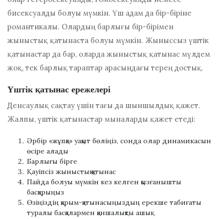
бисексуалды болуы мүмкін. Үш адам да бір-біріне
романтикалы. Олардың барлығы бір-бірімен
жыныстық қатынаста болуы мүмкін. Жыныссыз үштік
қатынастар да бар, оларда жыныстық қатынас мүлдем
жоқ, тек барлық тараптар арасындағы терең достық.
Үштік қатынас ережелері
Денсаулық сақтау үшін тағы да шыншылдық қажет.
Жалпы, үштік қатынастар мыналарды қажет етеді:
Әрбір «жұпқа» уақыт бөліңіз, сонда олар динамикасын
өсіре алады
Барлығы бірге
Қауіпсіз жыныстық қатынас
Пайда болуы мүмкін кез келген қызғанышты
басқарыңыз
Өзіңіздің қарым-қатынасыңыздың ерекше табиғаты
туралы басқалармен қаншалықты ашық