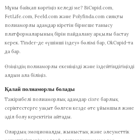
Мұны байқап көргіңіз келеді ме? BiCupid.com,
FetLife.com, Feeld.com және Polyfinda.com сияқты
полиаморлы адамдар кіретін бірнеше танысу
платформаларының бірін пайдалану арқылы бастау
керек. Tinder-де «үшінші іздеу» бөлімі бар, OkCupid-та
да бар.
Өзіңіздің полиаморлы екеніңізді және іздейтіндігіңізді
алдын ала біліңіз.
Қалай полиаморлы болады
Тәжірибелі полиаморлық адамдар сізге барлық
серіктестерге уақыт бөлген кезде өте ұйымшыл және
әділ болу керектігін айтады.
Олардың эмоционалды, жыныстық және әлеуметтік