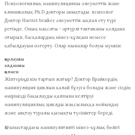
Психологиялық манипуляцияны әлеуметтік және
клиникалық Ph.D докторы анықтады. психолог
Доктор Harriet braiker
әлеуметтік ықпал ету түрі
ретінде. Оның мақсаты - әртүрлі тактиканы қолдана
отырып, басқалардың мінез-құлқын немесе
қабылдауын өзгерту. Олар мыналар болуы мүмкін:
қорлаушы
алдамшы
қолмен
Жіптеріңді кім тартып жатыр?
Доктор Брайкердің
манипуляция циклын қалай бұзуға болады және сіздің
өміріңізді бақылауды қалпына келтіруі
манипуляциялық циклды жақсылыққа мойындау
және аяқтау туралы қызықты түсініктер береді.
Қатынастардағы манипулятивті мінез-құлық бөлігі