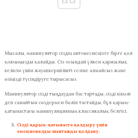
Мысалы, манипулятор сіздің автонесиеңізге бірге қол
қоюыңызды қалайды. Сіз осындай үлкен қаржылық
келісім үшін жауапкершілікті сезіне алмайсыз және
өзіңізді түсіндіруге тырысасыз.
Манипулятор сізді тыңдаудан бас тартады, сізді кінәлі
деп санайтын сөздермен бөліп тастайды, бұл қарым-
қатынастағы манипуляцияның классикалық белгісі.
Сізді қарым-қатынаста қалдыру үшін
эмоционалды шантажды қолдану.