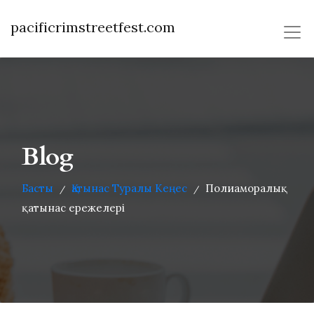
pacificrimstreetfest.com
Blog
Басты
Қатынас Туралы Кеңес
Полиаморалық
/
/
қатынас ережелері