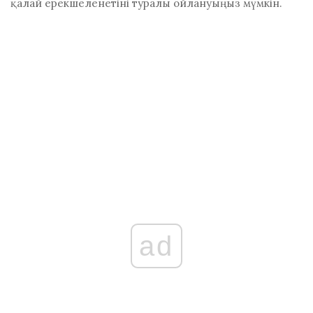
қалай ерекшеленетіні туралы ойлануыңыз мүмкін.
ad