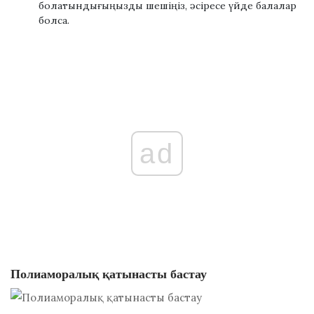
болатындығыңызды шешіңіз, әсіресе үйде балалар
болса.
ad
Полиаморалық қатынасты бастау