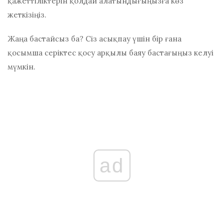
қажеттіліктерін қолдай алатындығыңызға көз
жеткізіңіз.
Жаңа бастайсыз ба? Сіз асықпау үшін бір ғана
қосымша серіктес қосу арқылы баяу бастағыңыз келуі
мүмкін.
ad