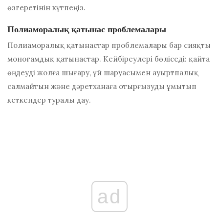
өзгеретінін күтпеңіз.
Полиаморалық қатынас проблемалары
Полиаморалық қатынастар проблемалары бар
сияқты
моногамдық қатынастар.
Кейбіреулері бөліседі: қайта
өңдеуді жолға шығару, үй шаруасымен ауыртпалық
салмайтын және дәретханаға отырғызуды ұмытып
кеткендер туралы дау.
ad