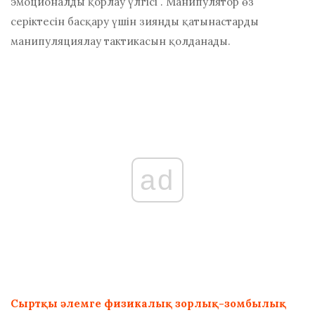
эмоционалды қорлау үлгісі
. Манипулятор өз
серіктесін басқару үшін зиянды қатынастарды
манипуляциялау тактикасын қолданады.
ad
Сыртқы әлемге физикалық зорлық-зомбылық