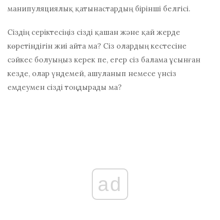
манипуляциялық қатынастардың бірінші белгісі.
Сіздің серіктесіңіз сізді қашан және қай жерде
көретіндігін жиі айта ма? Сіз олардың кестесіне
сәйкес болуыңыз керек пе, егер сіз балама ұсынған
кезде, олар үндемей, ашуланып немесе үнсіз
емдеумен сізді тоңдырады ма?
ad