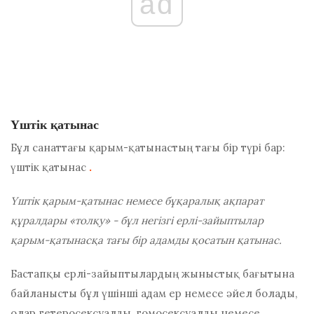
ad
Үштік қатынас
Бұл санаттағы қарым-қатынастың тағы бір түрі бар:
үштік қатынас
.
Үштік қарым-қатынас немесе бұқаралық ақпарат
құралдары «толқу» - бұл негізгі ерлі-зайыптылар
қарым-қатынасқа тағы бір адамды қосатын қатынас.
Бастапқы ерлі-зайыптылардың жыныстық бағытына
байланысты бұл үшінші адам ер немесе әйел болады,
олар гетеросексуалды, гомосексуалды немесе