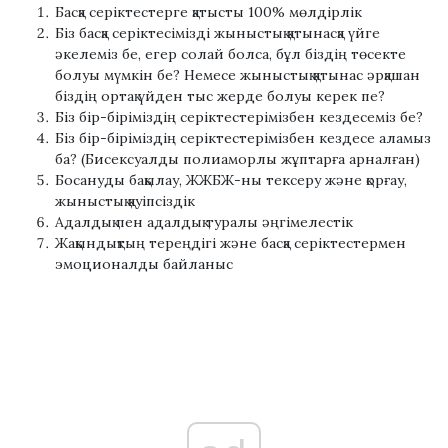
Басқа серіктестерге қатысты 100% мөлдірлік
Біз басқа серіктесімізді жыныстық қатынасқа үйге
әкелеміз бе, егер солай болса, бұл біздің төсекте
болуы мүмкін бе? Немесе жыныстық қатынас әрқашан
біздің ортақ үйден тыс жерде болуы керек пе?
Біз бір-біріміздің серіктестерімізбен кездесеміз бе?
Біз бір-біріміздің серіктестерімізбен кездесе аламыз
ба? (Бисексуалды полиаморлы жұптарға арналған)
Босануды бақылау, ЖЖБЖ-ны тексеру және қорғау,
жыныстық қауіпсіздік
Адалдық пен адалдық туралы әңгімелестік
Жақындықтың тереңдігі және басқа серіктестермен
эмоционалды байланыс