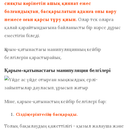
сияқты көрінетін ашық қиянат емес
болғандықтан, басқарылатын адамға оны көру
немесе оған қарсы тұру қиын.
Олар тек оларға
қалай қарайтындығына байланысты бір нәрсе дұрыс
еместігін біледі.
Қарым-қатынастағы манипуляцияның кейбір
белгілерін қарастырайық.
Қарым-қатынастағы манипуляция белгілері
Міне, қарым-қатынастың кейбір белгілері бар:
Сіздің серіктесіңіз басқарады.
Толық бақылаудың қажеттілігі - қызыл жалауша және