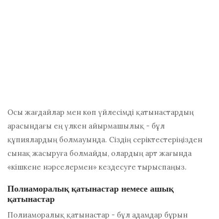
Осы жағдайлар мен көп үйлесімді қатынастардың
арасындағы ең үлкен айырмашылық - бұл
құпиялардың болмауында. Сіздің серіктестеріңізден
сынақ жасыруға болмайды, олардың арт жағында
«кішкене нәрселермен» кездесуге тырыспаңыз.
Полиаморалық қатынастар немесе ашық
қатынастар
Полиаморалық қатынастар - бұл адамдар бұрын