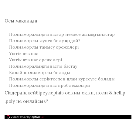
Осы мақалада
Полиаморалық қатынастар немесе ашық қатынастар
Полиаморлы жұпта болу қандай?
Полиаморлы танысу ережелері
Үштік қатынас
Үштік қатынас ережелері
Полиаморалық қатынасты бастау
Қалай полиаморлы болады
Полиаморлы серіктеспен қалай күресуге болады
Полиаморалық қатынас проблемалары
Сіздердің кейбіреулеріңіз осыны оқып, поли & hellip;
.poly не ойлайсыз?