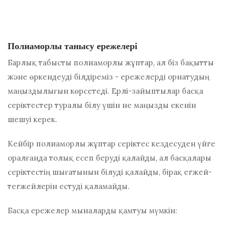
Полиаморлы танысу ережелері
Барлық табысты полиаморлы жұптар, ал біз бақытты
және өркендеуді білдіреміз - ережелерді орнатудың
маңыздылығын көрсетеді. Ерлі-зайыптылар басқа
серіктестер туралы білу үшін не маңызды екенін
шешуі керек.
Кейбір полиаморлы жұптар серіктес кездесуден үйге
оралғанда толық есеп беруді қалайды, ал басқалары
серіктестің шығатынын білуді қалайды, бірақ егжей-
тегжейлерін естуді қаламайды.
Басқа ережелер мыналарды қамтуы мүмкін: