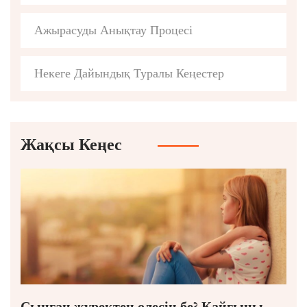
Ажырасуды Анықтау Процесі
Некеге Дайындық Туралы Кеңестер
Жақсы Кеңес
Сынған жүректен өлесің бе? Қайғыны