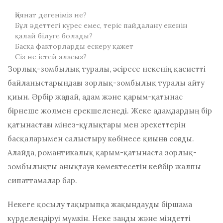
Қиянат дегеніміз не?
Бұл әдеттегі күрес емес, теріс пайдалану екенін
қалай білуге ​​болады?
Басқа факторларды ескеру қажет
Сіз не істей аласыз?
Зорлық-зомбылық туралы, әсіресе некенің қасиетті
байланыстарындағы зорлық-зомбылық туралы айту
қиын. Әрбір жағдай, адам және қарым-қатынас
бірнеше жолмен ерекшеленеді. Жеке адамдардың бір
қатынастағы мінез-құлықтары мен әрекеттерін
басқаларымен салыстыру көбінесе қиынға соғады.
Алайда, романтикалық қарым-қатынаста зорлық-
зомбылықты анықтауға көмектесетін кейбір жалпы
сипаттамалар бар.
Некеге қосылу тақырыпқа жақындауды біршама
күрделендіруі мүмкін. Неке заңды және міндетті