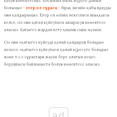
қазуға көмектесіңіз. Қосымша миль жүруге дайын
болыңыз -
егер ол сұраса
- бірақ шешім қабылдауды
оған қалдырыңыз. Егер ол өзінің некесінен шыққысы
келсе, сіз оған қатал күйеуімен ажырасуға көмектесе
аласыз. Қатыгез жардан кету қиынға соғуы мүмкін.
Сіз оған «қатыгез күйеуді қалай қалдыруға болады»
немесе «қатыгез күйеуімен қалай күресуге болады»
және т.с.с сұрақтарға жауап бере алатын кеңес
берушімен байланыста болуға көмектесе аласыз.
ad