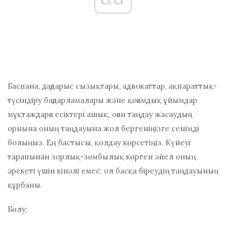
Баспана, дағдарыс сызықтары, адвокаттар, ақпараттық-
түсіндіру бағдарламалары және қоғамдық ұйымдар
мұқтаждарға есіктері ашық; оған таңдау жасаудың
орнына оның таңдауына жол бергеніңізге сенімді
болыңыз. Ең бастысы, қолдау көрсетіңіз. Күйеуі
тарапынан зорлық-зомбылық көрген әйел оның
әрекеті үшін кінәлі емес; ол басқа біреудің таңдауының
құрбаны.
Бөлу: