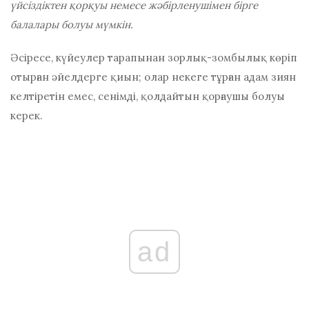
үйсіздіктен қорқуы немесе жәбірленушімен бірге
балалары болуы мүмкін.
Әсіресе, күйеулер тарапынан зорлық-зомбылық көріп
отырған әйелдерге қиын; олар некеге тұрған адам зиян
келтіретін емес, сенімді, қолдайтын қорғаушы болуы
керек.
ad