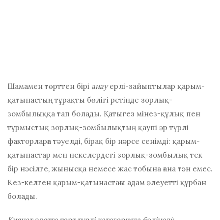
Шамамен төрттен бірі
анау
ерлі-зайыптылар қарым-
қатынастың тұрақты бөлігі ретінде зорлық-
зомбылыққа тап болады. Қатыгез мінез-құлық пен
тұрмыстық зорлық-зомбылықтың қаупі әр түрлі
факторларға тәуелді, бірақ бір нәрсе сенімді: қарым-
қатынастар мен некелердегі зорлық-зомбылық тек
бір нәсілге, жынысқа немесе жас тобына ғана тән емес.
Кез-келген қарым-қатынастағы адам әлеуетті құрбан
болады.
Қиянат әдетте төрт түрлі категорияға бөлінеді: