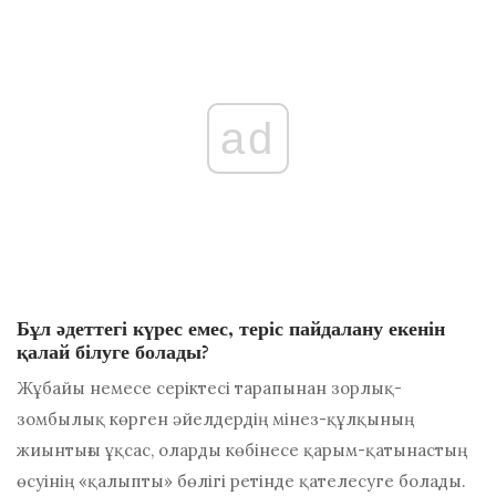
ad
Бұл әдеттегі күрес емес, теріс пайдалану екенін
қалай білуге ​​болады?
Жұбайы немесе серіктесі тарапынан зорлық-
зомбылық көрген әйелдердің мінез-құлқының
жиынтығы ұқсас, оларды көбінесе қарым-қатынастың
өсуінің «қалыпты» бөлігі ретінде қателесуге болады.