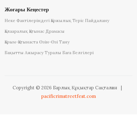
Жоғары Кеңестер
Неке Фактілеріндегі Қаржылық Теріс Пайдалану
Қалааралық Қатынас Драмасы
Қарым-Қатынаста Өзін-Өзі Тану
Бақытты Ажырасу Туралы Баға Белгілері
Copyright © 2026 Барлық Құқықтар Сақталған
|
pacificrimstreetfest.com