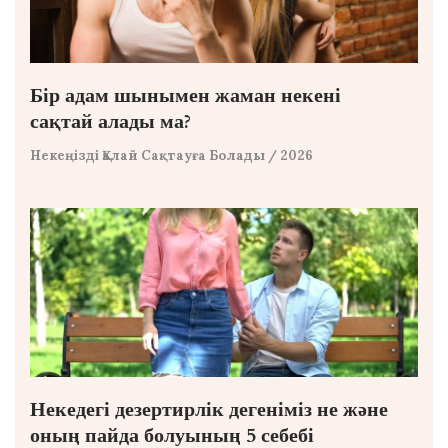
Бір адам шынымен жаман некені
сақтай алады ма?
Некеңізді Қалай Сақтауға Болады
/ 2026
Некедегі дезертирлік дегеніміз не және
оның пайда болуының 5 себебі