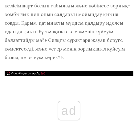
келісімшарт болып табылады және көбінесе зорлық-
зомбылық пен оның салдарын мойындау қиынға
соғады. Қарым-қатынасты мүлдем қалдыру идеясы
одан да қиын. Бұл мақала сізге «менің күйеуім
балағаттайды ма?» Сияқты сұрақтарға жауап беруге
көмектеседі. және «егер менің зорлықшыл күйеуім
болса, не істеуім керек?».
ad