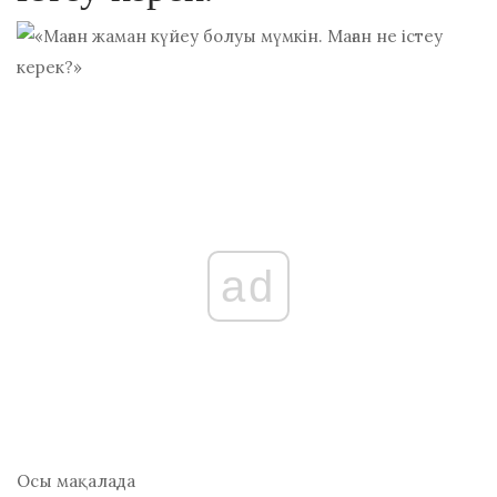
ad
Осы мақалада