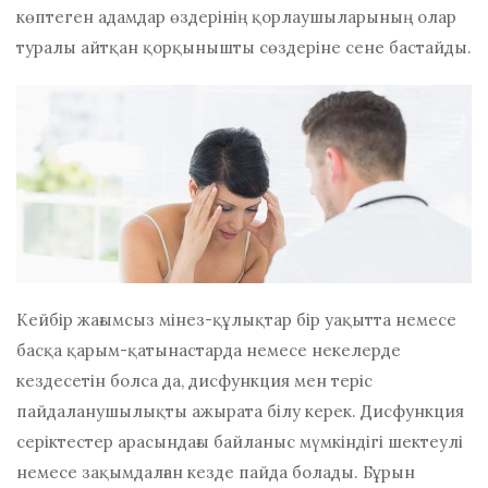
көптеген адамдар өздерінің қорлаушыларының олар
туралы айтқан қорқынышты сөздеріне сене бастайды.
Кейбір жағымсыз мінез-құлықтар бір уақытта немесе
басқа қарым-қатынастарда немесе некелерде
кездесетін болса да, дисфункция мен теріс
пайдаланушылықты ажырата білу керек. Дисфункция
серіктестер арасындағы байланыс мүмкіндігі шектеулі
немесе зақымдалған кезде пайда болады. Бұрын