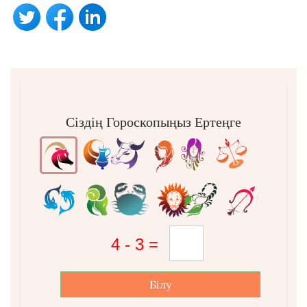
Сіздің Гороскопыңыз Ертеңге
Білу