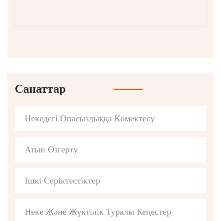
Санаттар
Некедегі Опасыздыққа Көмектесу
Атын Өзгерту
Ішкі Серіктестіктер
Неке Және Жүктілік Туралы Кеңестер