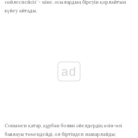
сөйлеспейсіз’ - міне, осылардың біреуін қорлайтын
күйеу айтады.
ad
Сонымен қатар, құрбан болған әйелдердің өзін-өзі
бағалауы төмендейді, ол біртіндеп нашарлайды;