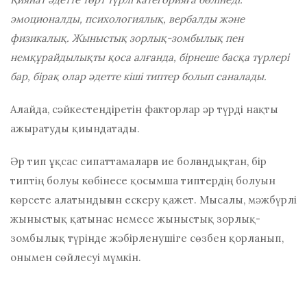
эмоционалды, психологиялық, вербалды және
физикалық. Жыныстық зорлық-зомбылық пен
немқұрайдылықты қоса алғанда, бірнеше басқа түрлері
бар, бірақ олар әдетте кіші типтер болып саналады.
Алайда, сәйкестендіретін факторлар әр түрді нақты
ажыратуды қиындатады.
Әр тип ұқсас сипаттамаларға ие болғандықтан, бір
типтің болуы көбінесе қосымша типтердің болуын
көрсете алатындығын ескеру қажет. Мысалы, мәжбүрлі
жыныстық қатынас немесе жыныстық зорлық-
зомбылық түрінде жәбірленушіге сөзбен қорланып,
онымен сөйлесуі мүмкін.