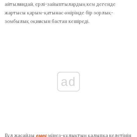
айтылғандай, ерлі-зайыптылардың кем дегенде
жартысы қарым-қатынас өмірінде бір зорлық-
зомбылық оқиғасын бастан кешіреді.
ad
Бұл жасайды
емес
мінез-құлықтың қалыпқа келетінін