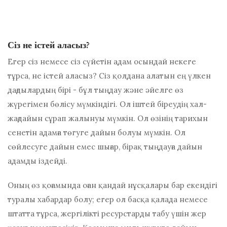
Сіз не істей аласыз?
Егер сіз немесе сіз сүйетін адам осындай некеге
тұрса, не істей аласыз? Сіз қолдана алатын ең үлкен
дағдылардың бірі - бұл тыңдау және әйелге өз
жүрегімен бөлісу мүмкіндігі. Ол іштей біреудің хал-
жағдайын сұрап жалынуы мүмкін. Ол өзінің тарихын
сенетін адамға төгуге дайын болуы мүмкін. Ол
сөйлесуге дайын емес шығар, бірақ тыңдауға дайын
адамды іздейді.
Оның өз қоғамында оған қандай нұсқалары бар екендігі
туралы хабардар болу; егер ол басқа қалада немесе
штатта тұрса, жергілікті ресурстарды табу үшін жер