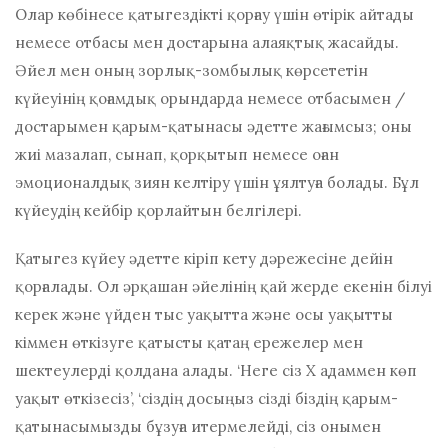
Олар көбінесе қатыгездікті қорғау үшін өтірік айтады
немесе отбасы мен достарына алаяқтық жасайды.
Әйел мен оның зорлық-зомбылық көрсететін
күйеуінің қоғамдық орындарда немесе отбасымен /
достарымен қарым-қатынасы әдетте жағымсыз; оны
жиі мазалап, сынап, қорқытып немесе оған
эмоционалдық зиян келтіру үшін ұялтуға болады. Бұл
күйеудің кейбір қорлайтын белгілері.
Қатыгез күйеу әдетте кіріп кету дәрежесіне дейін
қорғалады. Ол әрқашан әйелінің қай жерде екенін білуі
керек және үйден тыс уақытта және осы уақытты
кіммен өткізуге қатысты қатаң ережелер мен
шектеулерді қолдана алады. ‘Неге сіз Х адаммен көп
уақыт өткізесіз’, ‘сіздің досыңыз сізді біздің қарым-
қатынасымызды бұзуға итермелейді, сіз онымен