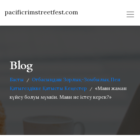
pacificrimstreetfest.com
Blog
Басты
Отбасындағы Зорлық-Зомбылық Пен
/
Қатыгездікке Қатысты Кеңестер
«Маған жаман
/
күйеу болуы мүмкін. Маған не істеу керек?»