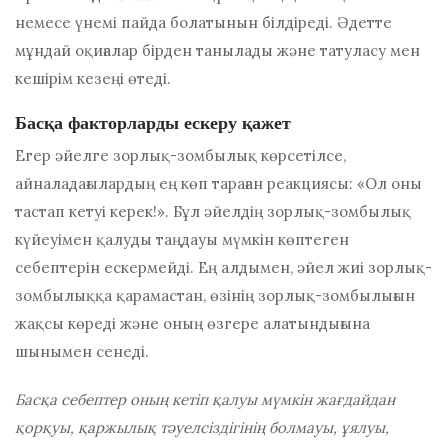
немесе үнемі пайда болатынын білдіреді. Әдетте
мұндай оқиғалар бірден танылады және татуласу мен
кешірім кезеңі өтеді.
Басқа факторларды ескеру қажет
Егер әйелге зорлық-зомбылық көрсетілсе,
айналадағылардың ең көп тараған реакциясы: «Ол оны
тастап кетуі керек!». Бұл әйелдің зорлық-зомбылық
күйеуімен қалуды таңдауы мүмкін көптеген
себептерін ескермейді. Ең алдымен, әйел жиі зорлық-
зомбылыққа қарамастан, өзінің зорлық-зомбылығын
жақсы көреді және оның өзгере алатындығына
шынымен сенеді.
Басқа себептер оның кетіп қалуы мүмкін жағдайдан
қорқуы, қаржылық тәуелсіздігінің болмауы, ұялуы,