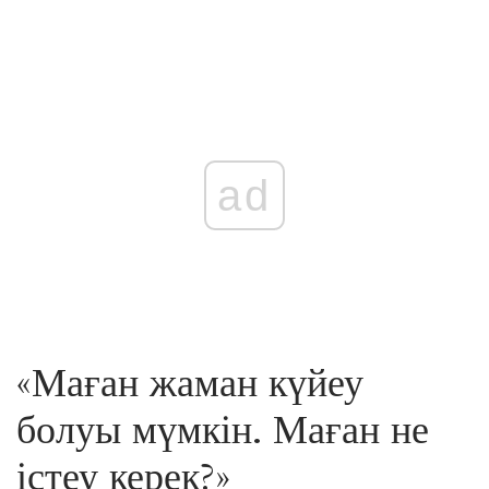
ad
«Маған жаман күйеу
болуы мүмкін. Маған не
істеу керек?»