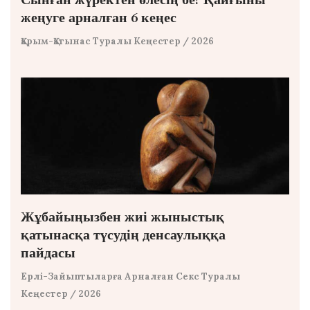
жеңуге арналған 6 кеңес
Қарым-Қатынас Туралы Кеңестер
/ 2026
Жұбайыңызбен жиі жыныстық
қатынасқа түсудің денсаулыққа
пайдасы
Ерлі-Зайыптыларға Арналған Секс Туралы
Кеңестер
/ 2026