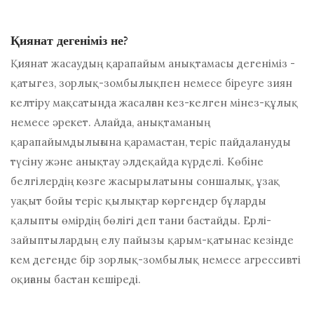
Қиянат дегеніміз не?
Қиянат жасаудың қарапайым анықтамасы дегеніміз -
қатыгез, зорлық-зомбылықпен немесе біреуге зиян
келтіру мақсатында жасалған кез-келген мінез-құлық
немесе әрекет. Алайда, анықтаманың
қарапайымдылығына қарамастан, теріс пайдалануды
түсіну және анықтау әлдеқайда күрделі. Көбіне
белгілердің көзге жасырылатыны соншалық, ұзақ
уақыт бойы теріс қылықтар көргендер бұларды
қалыпты өмірдің бөлігі деп тани бастайды. Ерлі-
зайыптылардың елу пайызы қарым-қатынас кезінде
кем дегенде бір зорлық-зомбылық немесе агрессивті
оқиғаны бастан кешіреді.