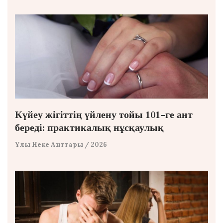
Күйеу жігіттің үйлену тойы 101-ге ант
береді: практикалық нұсқаулық
Ұлы Неке Анттары
/ 2026