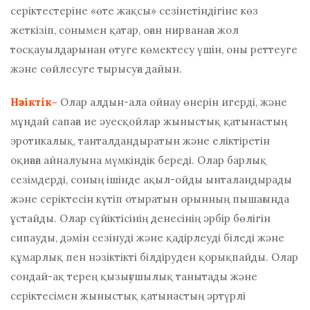
серіктестеріне «өте жақсы» сезінетіндігіне көз
жеткізіп, сонымен қатар, оған нирванаға жол
тосқауылдарынан өтуге көмектесу үшін, оны реттеуге
және сөйлесуге тырысуға дайын.
Нәзіктік-
Олар алдын-ала ойнау өнерін игерді, және
мұндай сапаға ие әуесқойлар жыныстық қатынастың
эротикалық, танталдандыратын және еліктіретін
оқиғаға айналуына мүмкіндік береді. Олар барлық
сезімдерді, соның ішінде ақыл-ойды ынталандырады
және серіктесін күтіп отыратын орынның пышағында
ұстайды. Олар сүйіктісінің денесінің әрбір бөлігін
сипауды, дәмін сезінуді және қадірлеуді біледі және
құмарлық пен нәзіктікті білдіруден қорықпайды. Олар
сондай-ақ терең қызығушылық танытады және
серіктесімен жыныстық қатынастың әртүрлі