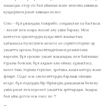
маңызды, егер сіз бал айынан және некенің алғашқы
күндерінен рахат алғыңыз келсе.
Секс - бұл ұжымдық тәжірибе, сондықтан ең бастысы
- ләззат пен өзара ләззат алу үшін барлау. Мен
көптеген еркектердің күнделікті жыныстық
қатынасқа түспеуінен немесе өз серіктестеріне әр
уақытта оргазм бермейтіндігімнен ренжігенін
көремін. Бұл ерекше уақыт жақындық пен байланыс
туралы болсын, бұл алдын-ала ойнау, құшақтасу,
көзге тию, терінің терісіне, эротика, көңіл көтеру және
флирт. Сізде осы элементтердің барлығы ойнаған
кезде, бұл сіздердің бір-біріңіздің даңқыңызға бөлену
үшін рахат пен керемет уақытты арттырады. Ақыры,
бал айы деген осы емес пе ?!