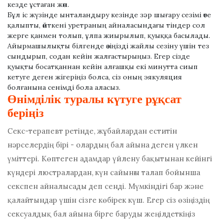
кезде ұстаған жөн.
Бұл іс жүзінде ынталандыру кезінде зәр шығару сезімі өте
қалыпты, өйткені уретраның айналасындағы тіндер сол
жерге қанмен толып, ұлпа жиырылып, қуыққа басылады.
Айырмашылықты білгенде өзіңізді жайлы сезіну үшін тез
сындырып, содан кейін жалғастырыңыз. Егер сізде
қуықты босатқаннан кейін алғашқы екі минутта сиып
кетуге деген жігеріңіз болса, сіз оның эякуляция
болғанына сенімді бола аласыз.
Өнімділік туралы күтуге рұқсат
беріңіз
Секс-терапевт ретінде, жұбайлардан еститін
нәрселердің бірі - олардың бал айына деген үлкен
үміттері. Көптеген адамдар үйлену бақытынан кейінгі
күндері люстралардан, күн сайынғы талап бойынша
секспен айналысады деп сенді. Мүмкіндігі бар және
қалайтындар үшін сізге көбірек күш. Егер сіз өзіңіздің
сексуалдық бал айына бірге баруды жеңілдеткіңіз