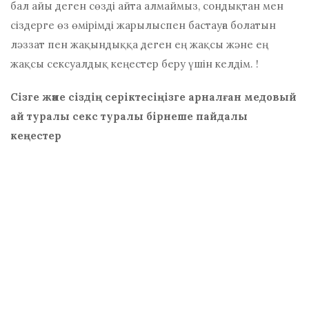
бал айы деген сөзді айта алмаймыз, сондықтан мен
сіздерге өз өмірімді жарылыспен бастауға болатын
ләззат пен жақындыққа деген ең жақсы және ең
жақсы сексуалдық кеңестер беру үшін келдім. !
Сізге және сіздің серіктесіңізге арналған медовый
ай туралы секс туралы бірнеше пайдалы
кеңестер