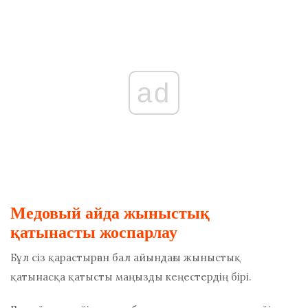
ad
Медовый айда жыныстық
қатынасты жоспарлау
Бұл сіз қарастырған бал айындағы жыныстық
қатынасқа қатысты маңызды кеңестердің бірі.