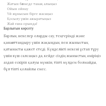
Жатын бөлмеде тамақ алыңыз
Ойын ойнау
Үй жұмысын бірге жасаңыз
Қосылу үшін ажыратыңыз
Жай ғана орында!
Барлығын көрсету
Барлық некелер оларды сау, теңгерімді және
қанағаттандыру үшін жақындық пен жыныстық
қатынасты қажет етеді. Күнделікті некені ұстап тұру
үшін күш салсаңыз да, кейде сіздің жыныстық өміріңіз
аздап ескіріп қалуы мүмкін, тіпті мүлдем болмайды,
бұл тіпті қолайлы емес.