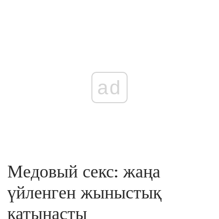
ad
Медовый секс: жаңа
үйленген жыныстық
қатынасты