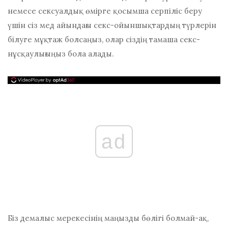
немесе сексуалдық өмірге қосымша серпіліс беру
үшін сіз мед айындағы секс-ойыншықтардың түрлерін
білуге ​​мұқтаж болсаңыз, олар сіздің тамаша секс-
нұсқаулығыңыз бола алады.
ad
Біз демалыс мерекесінің маңызды бөлігі болмай-ақ,