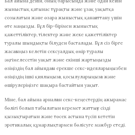
Бал айына дейін, оның барысында және одан кейін
жыныстық қатынас тұрақты және ұзақ уақытқа
созылатын және өзара жыныстық қанағаттану үшін
өте маңызды. Бұл бір-бірімен жыныстық
қажеттіліктер, тілектер және жеке қажеттіліктер
туралы шындықты білуден басталады. Бұл сіз бірге
жасағыңыз келетін сексуалдық өмір туралы
әңгімелесетін уақыт және екінші жартыңызды
өзіңіздің бал айындағы ерекше секс-идеяларыңызбен
өзіңіздің ішкі қиялыңызға, қосылуларыңызға және
өшірулеріңізге шақыра бастайтын уақыт.
Міне, бал айына арналған секс-кеңестердің ажырамас
бөлігі болып табылатын керемет жаттығу сізді
қызықтыратын және төсек астына түсіп кететін
эротикалық құмарлықтармен бөлісуге мәжбүр етеді.