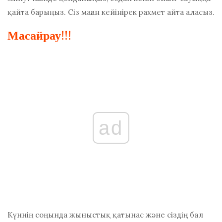
қайта барыңыз. Сіз маған кейінірек рахмет айта аласыз.
Масайрау!!!
ad
Күннің соңында жыныстық қатынас және сіздің бал