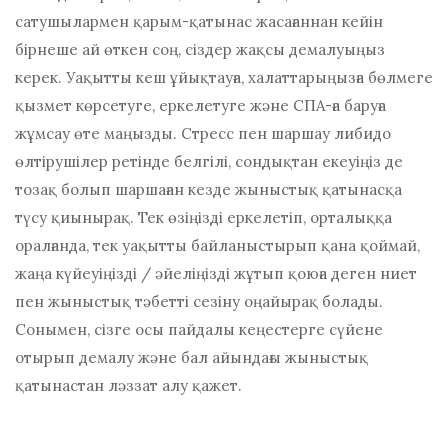
сатушылармен қарым-қатынас жасағаннан кейін
бірнеше ай өткен соң, сіздер жақсы демалуыңыз
керек. Уақытты кеш ұйықтауға, халаттарыңызға бөлмеге
қызмет көрсетуге, еркелетуге және СПА-ға баруға
жұмсау өте маңызды. Стресс пен шаршау либидо
өлтірушілер ретінде белгілі, сондықтан екеуіңіз де
тозақ болып шаршаған кезде жыныстық қатынасқа
түсу қиынырақ. Тек өзіңізді еркелетіп, орталыққа
оралғанда, тек уақытты байланыстырып қана қоймай,
жаңа күйеуіңізді / әйеліңізді жұтып қоюға деген ниет
пен жыныстық тәбетті сезіну оңайырақ болады.
Сонымен, сізге осы пайдалы кеңестерге сүйене
отырып демалу және бал айындағы жыныстық
қатынастан ләззат алу қажет.