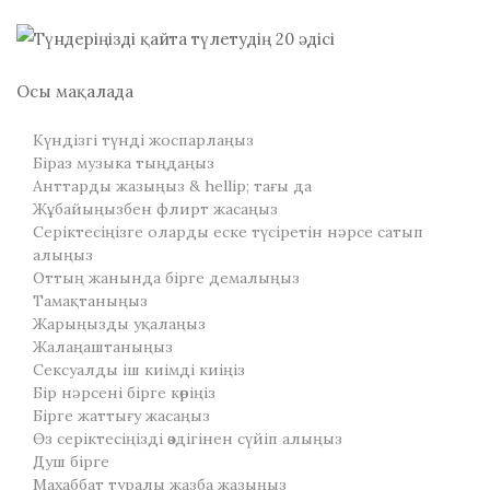
Осы мақалада
Күндізгі түнді жоспарлаңыз
Біраз музыка тыңдаңыз
Анттарды жазыңыз & hellip; тағы да
Жұбайыңызбен флирт жасаңыз
Серіктесіңізге оларды еске түсіретін нәрсе сатып
алыңыз
Оттың жанында бірге демалыңыз
Тамақтаныңыз
Жарыңызды уқалаңыз
Жалаңаштаныңыз
Сексуалды іш киімді киіңіз
Бір нәрсені бірге көріңіз
Бірге жаттығу жасаңыз
Өз серіктесіңізді өздігінен сүйіп алыңыз
Душ бірге
Махаббат туралы жазба жазыңыз