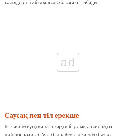
тәсілдерін табады немесе ойлап табады.
ad
Саусақ пен тіл ерекше
Бал және күнделікті өмірде барлық арсеналды
пайдаланыңыз, бұл сіздің бүкіл денеңізді жаңа