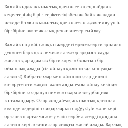
Бал айындағы жыныстық қатынастың ең пайдалы
кеңестерінің бірі - серіктесіңізбен жабайы жаңадан
некеде болған жыныстық қатынастан ләззат алу үшін
бір-біріне экзотикалық реквизиттер сыйлау.
Бал айына дейін жақын жердегі ересектерге арналған
дүкенге барыңыз немесе ғаламтор арқылы сауда
жасаңыз, әр адам сіз бірге көруге болатын бір
ойыншық алады (сіз ойнауға қолыңызда көп уақыт
аласыз!) Вибраторлар мен ойыншықтар денені
көтеруге өте жақсы. және алдын-ала ойнау кезінде
бір-біріне қолдануға немесе өзара мастурбацияға
ынталандыру. Олар сондай-ақ жыныстық қатынас
кезінде өздерінің сиқырларын doggystyle және кері
оралатын оргазмға жету үшін тербелістерді қолдана
алатын кері позициялар сияқты жасай алады. Барлық