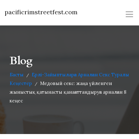
pacificrimstreetfest.com
Blog
Басты
Ерлі-Зайыптыларға Арналған Секс Туралы
/
Кеңестер
Медовый секс: жаңа үйленген
/
жыныстық қатынасты қанағаттандыруға арналған 8
кеңес