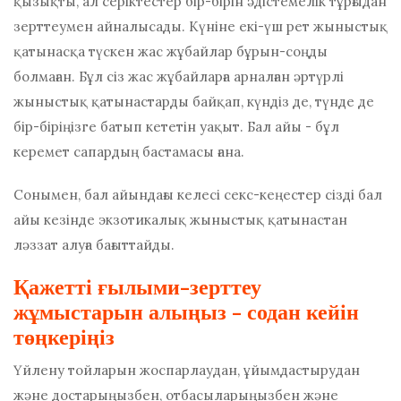
қызықты, ал серіктестер бір-бірін әдістемелік тұрғыдан
зерттеумен айналысады. Күніне екі-үш рет жыныстық
қатынасқа түскен жас жұбайлар бұрын-соңды
болмаған. Бұл сіз жас жұбайларға арналған әртүрлі
жыныстық қатынастарды байқап, күндіз де, түнде де
бір-біріңізге батып кететін уақыт. Бал айы - бұл
керемет сапардың бастамасы ғана.
Сонымен, бал айындағы келесі секс-кеңестер сізді бал
айы кезінде экзотикалық жыныстық қатынастан
ләззат алуға бағыттайды.
Қажетті ғылыми-зерттеу
жұмыстарын алыңыз - содан кейін
төңкеріңіз
Үйлену тойларын жоспарлаудан, ұйымдастырудан
және достарыңызбен, отбасыларыңызбен және