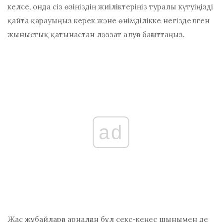
келсе, онда сіз өзіңіздің жиіліктеріңіз туралы күтуіңізді
қайта қарауыңыз керек және өнімділікке негізделген
жыныстық қатынастан ләззат алуға бағыттаңыз.
ad
Жас жұбайларға арналған бұл секс-кеңес шынымен де