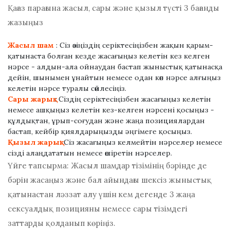
Қағаз парағына жасыл, сары және қызыл түсті 3 бағанды ​​
жазыңыз
Жасыл шам
: Сіз өзіңіздің серіктесіңізбен жақын қарым-
қатынаста болған кезде жасағыңыз келетін кез келген
нәрсе - алдын-ала ойнаудан бастап жыныстық қатынасқа
дейін, шынымен ұнайтын немесе одан көп нәрсе алғыңыз
келетін нәрсе туралы сөйлесіңіз.
Сары жарық
: Сіздің серіктесіңізбен жасағыңыз келетін
немесе ашқыңыз келетін кез-келген нәрсені қосыңыз -
құлдықтан, ұрып-соғудан және жаңа позициялардан
бастап, кейбір қиялдарыңызды әңгімеге қосыңыз.
Қызыл жарық:
Сіз жасағыңыз келмейтін нәрселер немесе
сізді алаңдататын немесе өшіретін нәрселер.
Үйге тапсырма: Жасыл шамдар тізімінің бәрінде де
бәрін жасаңыз және бал айындағы шексіз жыныстық
қатынастан ләззат алу үшін кем дегенде 3 жаңа
сексуалдық позицияны немесе сары тізімдегі
заттарды қолданып көріңіз.