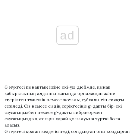
ad
G нүктесі қынаптың ішіне екі-үш дюймде, қынап
қабырғасының алдыңғы жағында орналасқан және
көтерілген төмпешік немесе жоталы, губкалы тін сияқты
сезіледі. Сіз немесе сіздің серіктесіңіз g-дақты бір-екі
саусағыңызбен немесе g-дақты вибратормен
саусағыңыздың жоғары қарай қозғалуына түрткі бола
аласыз.
G нүктесі қозған кезде ісінеді, сондықтан оны қоздырған