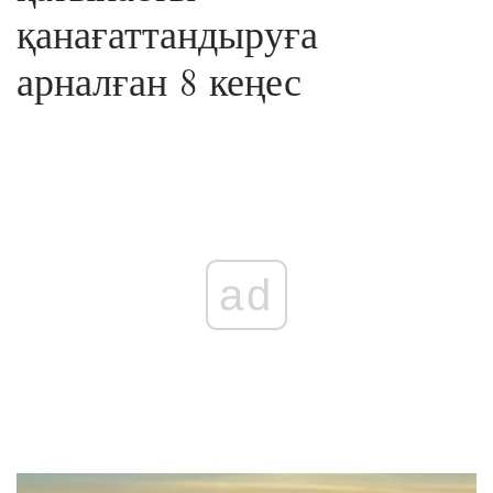
қанағаттандыруға
арналған 8 кеңес
ad