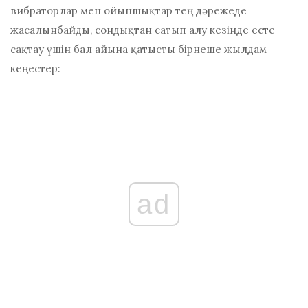
вибраторлар мен ойыншықтар тең дәрежеде
жасалынбайды, сондықтан сатып алу кезінде есте
сақтау үшін бал айына қатысты бірнеше жылдам
кеңестер:
ad