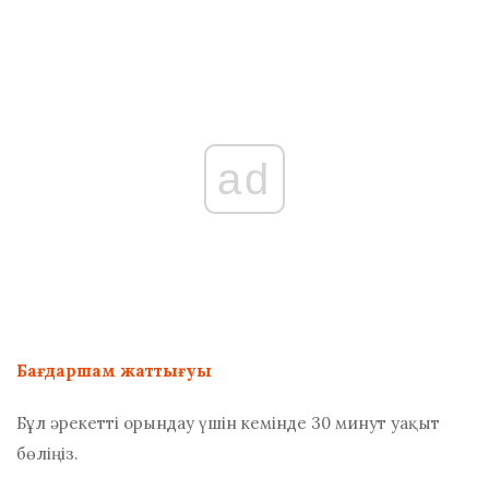
ad
Бағдаршам жаттығуы
Бұл әрекетті орындау үшін кемінде 30 минут уақыт
бөліңіз.