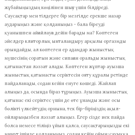
жұбайыңыздың көңілінен шығу үшін білдіреді.
Саусақтар мен тілдерге бір мезгілде ерекше назар
аударыңыз және қолданыңыз - бала біреуді
қуанышпен айғайлауға дейін барады ма? Көптеген
әйелдер клиторлық ынталандыру арқылы оргазмды
орындайды, ал көптеген ер адамдар жыныстық
мүшесінің соратын және сипаған оральды жыныстық
қатынастан ләззат алады. Көптеген жұптар ауызша
жыныстық қатынасты серіктесін ояту құралы ретінде
пайдаланады, содан кейін енуге көшеді. Жайлап
алыңыз да, осында біраз тұрыңыз. Ауызша жыныстық
қатынас екі серіктес үшін де өте ұнамды және осы
бөлікті үлкейтудің орнына, тек бір-біріңіздің ақыл-
ойларыңызбен ләззат алыңыз. Егер сізде иек пайда
болса немесе тіліңіз ұйып қалса, саусақтарыңызды екі
минут ішінде қолданыңыз, содан кейін ойын-сауыққа