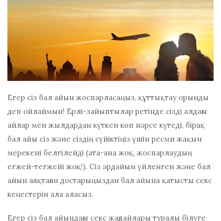
Егер сіз бал айын жоспарласаңыз, құттықтау орынды
деп ойлаймын! Ерлі-зайыптылар ретінде сізді алдағы
айлар мен жылдардан күткен көп нәрсе күтеді, бірақ
бал айы сіз және сіздің сүйіктіңіз үшін ресми жақын
мерекені белгілейді (ата-ана жоқ, жоспарлаудың
егжей-тегжейі жоқ!). Сіз әрдайым үйленген және бал
айын аяқтаған достарыңыздан бал айына қатысты секс
кеңестерін ала аласыз.
Егер сіз бал айындағы секс жағдайлары туралы білуге ​​