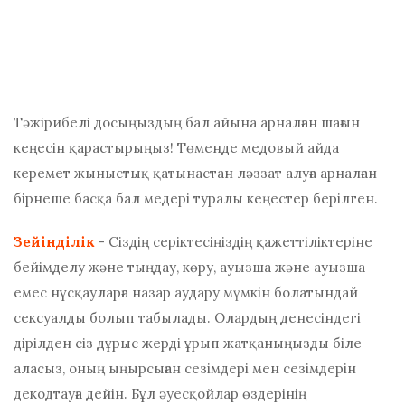
Тәжірибелі досыңыздың бал айына арналған шағын
кеңесін қарастырыңыз! Төменде медовый айда
керемет жыныстық қатынастан ләззат алуға арналған
бірнеше басқа бал медері туралы кеңестер берілген.
Зейінділік
- Сіздің серіктесіңіздің қажеттіліктеріне
бейімделу және тыңдау, көру, ауызша және ауызша
емес нұсқауларға назар аудару мүмкін болатындай
сексуалды болып табылады. Олардың денесіндегі
дірілден сіз дұрыс жерді ұрып жатқаныңызды біле
аласыз, оның ыңырсыған сезімдері мен сезімдерін
декодтауға дейін. Бұл әуесқойлар өздерінің