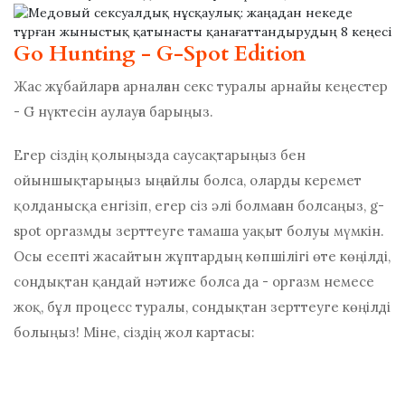
Go Hunting - G-Spot Edition
Жас жұбайларға арналған секс туралы арнайы кеңестер
- G нүктесін аулауға барыңыз.
Егер сіздің қолыңызда саусақтарыңыз бен
ойыншықтарыңыз ыңғайлы болса, оларды керемет
қолданысқа енгізіп, егер сіз әлі болмаған болсаңыз, g-
spot оргазмды зерттеуге тамаша уақыт болуы мүмкін.
Осы есепті жасайтын жұптардың көпшілігі өте көңілді,
сондықтан қандай нәтиже болса да - оргазм немесе
жоқ, бұл процесс туралы, сондықтан зерттеуге көңілді
болыңыз! Міне, сіздің жол картасы: