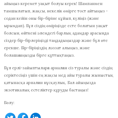
айыңыз керемет уақыт болуы керек! Шампанмен
тамшылатып, жақсы, некелік өмірге тост айтыңыз -
содан кейін оны бір-біріне құйып, күліңіз (және
ырымдап). Бұл сіздің өміріңізде есте болатын уақыт
болсын, өйткені әлемдегі барлық адамдар арасында
сіздер бір-бірлеріңізді таңдадыңыздар және бұл өте
ерекше. Бір-біріңіздің ләззат алыңыз, және
болашағыңызды бірге құттықтаңыз.
Бұл ерлі-зайыптыларға арналған сіз туралы және сіздің
серіктесіңіз үшін ең жақсы мед айы туралы жыныстық
қатынасқа арналған нұсқаулық. Бал айыңызда
экзотикалық естеліктер құруды бастаңыз!
Бөлу: