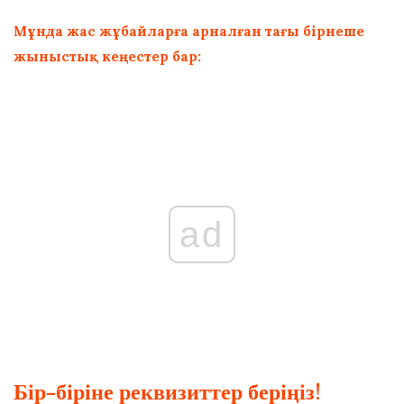
Мұнда жас жұбайларға арналған тағы бірнеше
жыныстық кеңестер бар:
ad
Бір-біріне реквизиттер беріңіз!