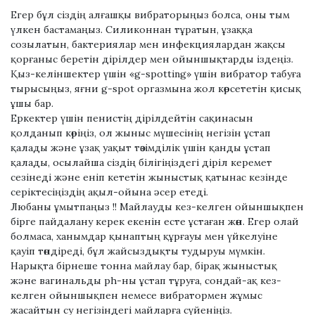
Егер бұл сіздің алғашқы вибраторыңыз болса, оны тым
үлкен бастамаңыз. Силиконнан тұратын, ұзаққа
созылатын, бактериялар мен инфекциялардан жақсы
қорғаныс беретін дірілдер мен ойыншықтарды іздеңіз.
Қыз-келіншектер үшін «g-spotting» үшін вибратор табуға
тырысыңыз, яғни g-spot оргазмына жол көрсететін қисық
ұшы бар.
Еркектер үшін пенистің дірілдейтін сақинасын
қолданып көріңіз, ол жыныс мүшесінің негізін ұстап
қалады және ұзақ уақыт төзімділік үшін қанды ұстап
қалады, осылайша сіздің білігіңіздегі діріл керемет
сезінеді және еніп кететін жыныстық қатынас кезінде
серіктесіңіздің ақыл-ойына әсер етеді.
Любаны ұмытпаңыз !! Майлауды кез-келген ойыншықпен
бірге пайдалану керек екенін есте ұстаған жөн. Егер олай
болмаса, ханымдар қынаптың құрғауы мен үйкелуіне
қауіп төндіреді, бұл жайсыздықты тудыруы мүмкін.
Нарықта бірнеше тонна майлау бар, бірақ жыныстық
және вагинальды ph-ны ұстап тұруға, сондай-ақ кез-
келген ойыншықпен немесе вибратормен жұмыс
жасайтын су негізіндегі майларға сүйеніңіз.