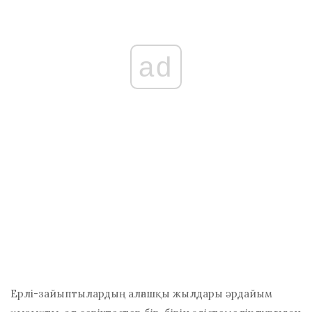
ad
Ерлі-зайыптылардың алғашқы жылдары әрдайым