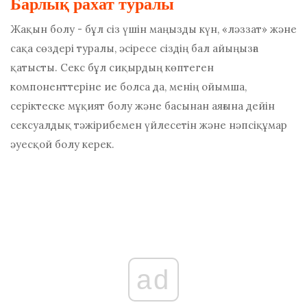
Барлық рахат туралы
Жақын болу - бұл сіз үшін маңызды күн, «ләззат» және
сақа сөздері туралы, әсіресе сіздің бал айыңызға
қатысты. Секс бұл сиқырдың көптеген
компоненттеріне ие болса да, менің ойымша,
серіктеске мұқият болу және басынан аяғына дейін
сексуалдық тәжірибемен үйлесетін және нәпсіқұмар
әуесқой болу керек.
ad