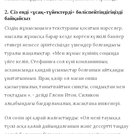
2. Сіз енді «ұсақ-түйектерді» бөліспейтіндігіңізді
байқайсыз
Сіздің жұмысыңызға текстураны қосатын нәрселер,
мысалы жұмысқа барар кезде көрген күлкілі бампер
стикері немесе әріптесіңізде үшемдер болғандығы
туралы жаңалықтар. «Мен жұмыс күнінің соңында
үйге келіп, Стефаниға сол күні компанияның
асханасында қандай ұсыныстар болғанын айтқанды
ұнататынмын. Бірақ қазір ол маған онша
қызығушылық танытпайтын сияқты, сондықтан мен
тоқтадым », - дейді Гленн Итон, Силикон
алқабындағы бағдарламалық жасақтама инженері.
Ол сөзін әрі қарай жалғастырды: «Ол мені тауыққа
түскі асқа қалай дайындалғанын және десертті таңдау