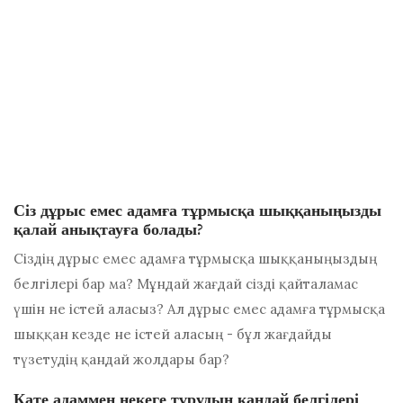
Сіз дұрыс емес адамға тұрмысқа шыққаныңызды
қалай анықтауға болады?
Сіздің дұрыс емес адамға тұрмысқа шыққаныңыздың
белгілері бар ма? Мұндай жағдай сізді қайталамас
үшін не істей аласыз? Ал дұрыс емес адамға тұрмысқа
шыққан кезде не істей аласың - бұл жағдайды
түзетудің қандай жолдары бар?
Қате адаммен некеге тұрудың қандай белгілері