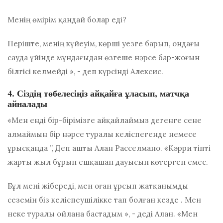
Менің өмірім қандай болар еді?
Періште, менің күйеуім, көрші уезге барып, ондағы
сауда үйінде мұндағыдан өзгеше нәрсе бар-жоғын
білгісі келмейді », - деп күрсінді Алексис.
4. Сіздің төбелесіңіз айқайға ұласып, матчқа
айналады
«Мен енді бір-бірімізге айқайлаймыз дегенге сене
алмаймын
бір нәрсе туралы келіспегенде немесе
ұрысқанда
”, Деп ашты Алан Расселмано. «Кэрри тіпті
жарты жыл бұрын ешқашан дауысын көтерген емес.
Бұл мені жібереді, мен оған ұрсып жатқанымды
сеземін
біз келіспеушілікке тап болған кезде
. Мен
неке туралы ойлана бастадым », - деді Алан. «Мен