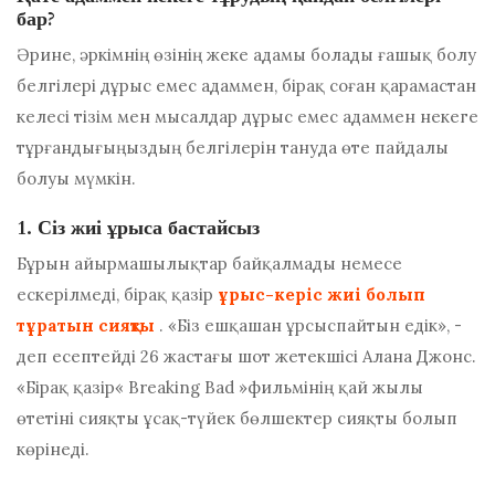
бар?
Әрине, әркімнің өзінің жеке адамы болады
ғашық болу
белгілері
дұрыс емес адаммен, бірақ соған қарамастан
келесі тізім мен мысалдар дұрыс емес адаммен некеге
тұрғандығыңыздың белгілерін тануда өте пайдалы
болуы мүмкін.
1. Сіз жиі ұрыса бастайсыз
Бұрын айырмашылықтар байқалмады немесе
ескерілмеді, бірақ қазір
ұрыс-керіс жиі болып
тұратын сияқты
. «Біз ешқашан ұрсыспайтын едік», -
деп есептейді 26 жастағы шот жетекшісі Алана Джонс.
«Бірақ қазір« Breaking Bad »фильмінің қай жылы
өтетіні сияқты ұсақ-түйек бөлшектер сияқты болып
көрінеді.