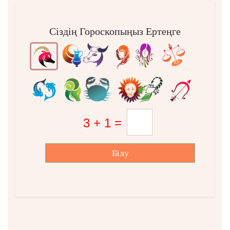
Сіздің Гороскопыңыз Ертеңге
Білу