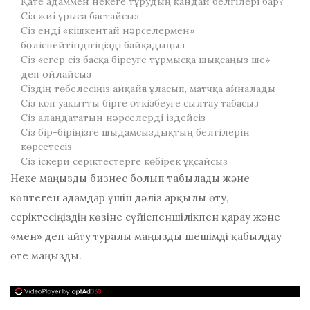
Қате адаммен некеге тұрудың қандай белгілері бар?
Сіз жиі ұрыса бастайсыз
Сіз енді «кішкентай нәрселермен»
бөліспейтіндігіңізді байқадыңыз
Сіз «егер сіз басқа біреуге тұрмысқа шықсаңыз ше»
деп ойлайсыз
Сіздің төбелесіңіз айқайға ұласып, матчқа айналады
Сіз көп уақытты бірге өткізбеуге сылтау табасыз
Сіз алаңдататын нәрселерді іздейсіз
Сіз бір-біріңізге шыдамсыздықтың белгілерін
көрсетесіз
Сіз іскери серіктестерге көбірек ұқсайсыз
Неке маңызды бизнес болып табылады және
көптеген адамдар үшін дәліз арқылы өту,
серіктесіңіздің көзіне сүйіспеншілікпен қарау және
«мен» деп айту туралы маңызды шешімді қабылдау
өте маңызды.