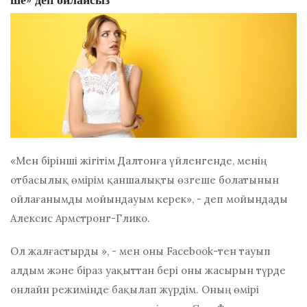
ше» деп ойлайсыз
«Мен бірінші жігітім Далтонға үйленгенде, менің
отбасылық өмірім қаншалықты өзгеше болатынын
ойлағанымды мойындауым керек», - деп мойындады
Алексис Армстронг-Глико.
Ол жалғастырды », - мен оны Facebook-тен тауып
алдым және біраз уақыттан бері оны жасырын түрде
онлайн режимінде бақылап жүрдім. Оның өмірі