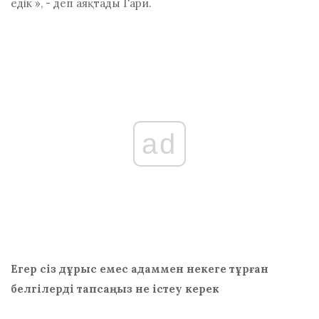
едік », - деп аяқтады Гари.
ad
Егер сіз дұрыс емес адаммен некеге тұрған
белгілерді тапсаңыз не істеу керек