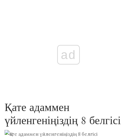
ad
Қате адаммен
үйленгеніңіздің 8 белгісі