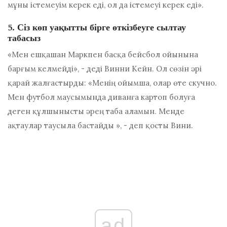
мұны істемеуім керек еді, ол да істемеуі керек еді».
5. Сіз көп уақытты бірге өткізбеуге сылтау
табасыз
«Мен ешқашан Маркпен басқа бейсбол ойынына
барғым келмейді», - деді Винни Кейн. Ол сөзін әрі
қарай жалғастырды: «Менің ойымша, олар өте скучно.
Мен футбол маусымында диванға картоп болуға
деген құлшынысты әрең таба аламын. Менде
ақтаулар таусыла бастайды », - деп қосты Вини.
ad