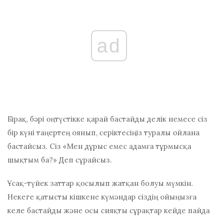
ad
Бірақ, бәрі оңтүстікке қарай бастайды делік немесе сіз
бір күні таңертең оянып, серіктесіңіз туралы ойлана
бастайсыз. Сіз «Мен дұрыс емес адамға тұрмысқа
шықтым ба?» Деп сұрайсыз.
Ұсақ-түйек заттар қосылып жатқан болуы мүмкін.
Некеге қатысты кішкене күмәндар сіздің ойыңызға
келе бастайды және осы сияқты сұрақтар кейде пайда