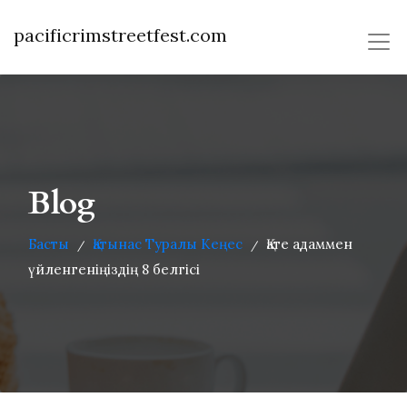
pacificrimstreetfest.com
Blog
Басты
Қатынас Туралы Кеңес
Қате адаммен
/
/
үйленгеніңіздің 8 белгісі