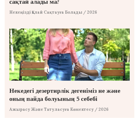
сақтай алады ма?
Некеңізді Қалай Сақтауға Болады
/ 2026
Некедегі дезертирлік дегеніміз не және
оның пайда болуының 5 себебі
Ажырасу Және Татуласуға Көмектесу
/ 2026