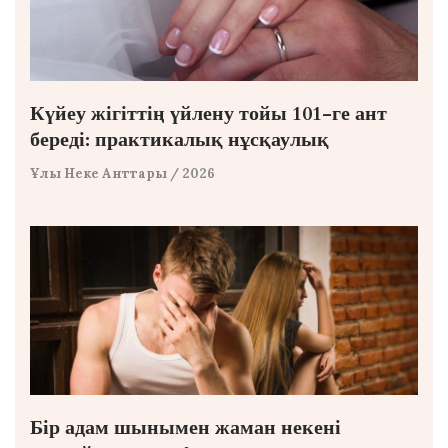
Күйеу жігіттің үйлену тойы 101-ге ант
береді: практикалық нұсқаулық
Ұлы Неке Анттары
/ 2026
Бір адам шынымен жаман некені