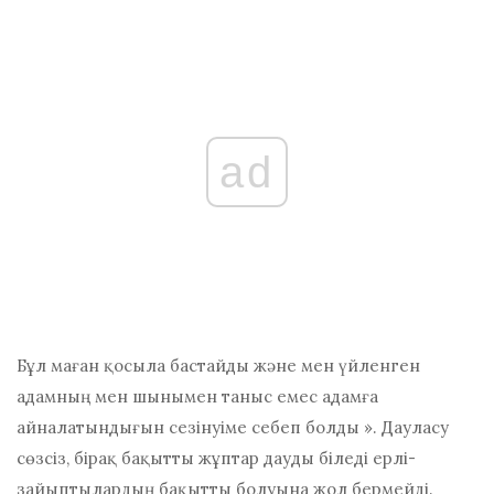
ad
Бұл маған қосыла бастайды және мен үйленген
адамның мен шынымен таныс емес адамға
айналатындығын сезінуіме себеп болды ». Дауласу
сөзсіз, бірақ
бақытты жұптар дауды біледі
ерлі-
зайыптылардың бақытты болуына жол бермейді.