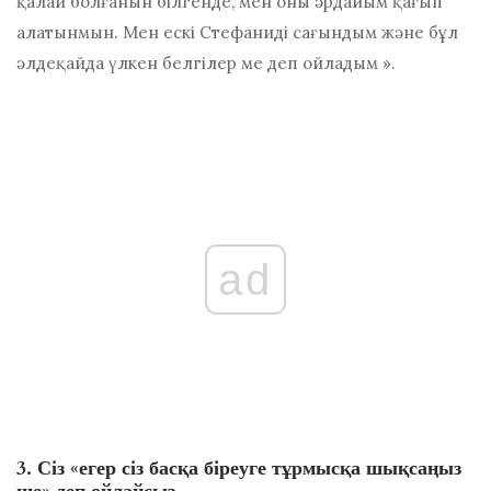
қалай болғанын білгенде, мен оны әрдайым қағып
алатынмын. Мен ескі Стефаниді сағындым және бұл
әлдеқайда үлкен белгілер ме деп ойладым ».
ad
3. Сіз «егер сіз басқа біреуге тұрмысқа шықсаңыз