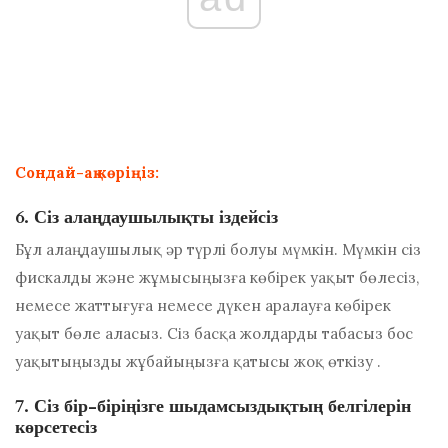
Сондай-ақ көріңіз:
6. Сіз алаңдаушылықты іздейсіз
Бұл алаңдаушылық әр түрлі болуы мүмкін. Мүмкін сіз
фискалды және жұмысыңызға көбірек уақыт бөлесіз,
немесе жаттығуға немесе дүкен аралауға көбірек
уақыт бөле аласыз. Сіз басқа жолдарды табасыз
бос
уақытыңызды жұбайыңызға қатысы жоқ өткізу
.
7. Сіз бір-біріңізге шыдамсыздықтың белгілерін
көрсетесіз