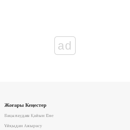
ad
Жоғары Кеңестер
Бақылаудағы Қайын Ене
Ұйқыдан Ажырасу