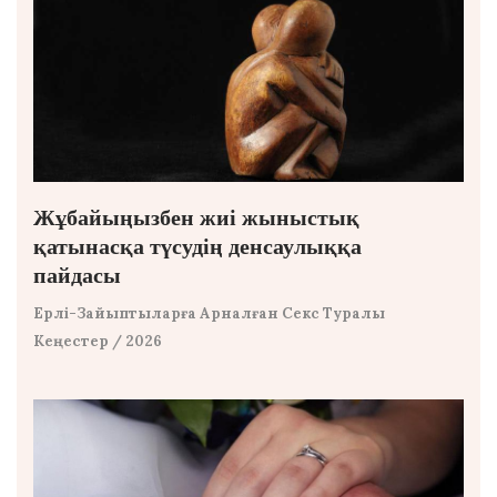
Жұбайыңызбен жиі жыныстық
қатынасқа түсудің денсаулыққа
пайдасы
Ерлі-Зайыптыларға Арналған Секс Туралы
Кеңестер
/ 2026