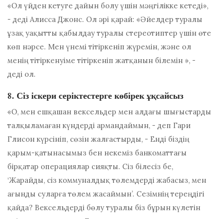
«Ол үйден кетуге дайын болу үшін мәңгілікке кетеді»,
- деді Алисса Джонс. Ол әрі қарай: «Әйелдер туралы
ұзақ уақытты қабылдау туралы стереотиптер үшін өте
көп нәрсе. Мен үнемі тітіркеніп жүремін, және ол
менің тітіркенуіме тітіркеніп жатқанын білемін », -
деді ол.
8. Сіз іскери серіктестерге көбірек ұқсайсыз
«О, мен ешқашан вексельдер мен алдағы шығыстарды
талқыламаған күндерді армандаймын, - деп Гари
Глисон күрсініп, сөзін жалғастырды, - Енді біздің
қарым-қатынасымыз бен некеміз банкоматтағы
бірқатар операциялар сияқты. Сіз білесіз бе,
‘Жарайды, сіз коммуналдық төлемдерді жабасыз, мен
ағынды суларға төлем жасаймын’. Сезімнің тереңдігі
қайда? Вексельдерді бөлу туралы біз бұрын күлетін