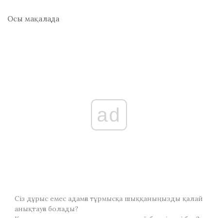
Осы мақалада
ad
Сіз дұрыс емес адамға тұрмысқа шыққаныңызды қалай
анықтауға болады?