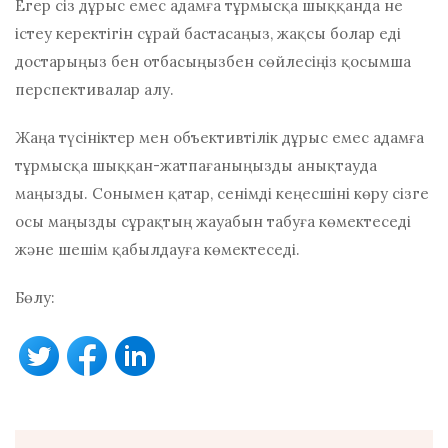
Егер сіз дұрыс емес адамға тұрмысқа шыққанда не
істеу керектігін сұрай бастасаңыз, жақсы болар еді
достарыңыз бен отбасыңызбен сөйлесіңіз
қосымша
перспективалар алу.
Жаңа түсініктер мен объективтілік дұрыс емес адамға
тұрмысқа шыққан-жатпағаныңызды анықтауда
маңызды. Сонымен қатар, сенімді кеңесшіні көру сізге
осы маңызды сұрақтың жауабын табуға көмектеседі
және шешім қабылдауға көмектеседі.
Бөлу: