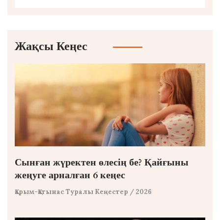
Жақсы Кеңес
Сынған жүректен өлесің бе? Қайғыны
жеңуге арналған 6 кеңес
Қарым-Қатынас Туралы Кеңестер
/ 2026