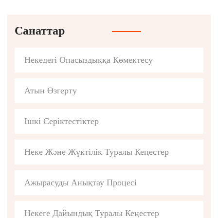
Санаттар
Некедегі Опасыздыққа Көмектесу
Атын Өзгерту
Ішкі Серіктестіктер
Неке Және Жүктілік Туралы Кеңестер
Ажырасуды Анықтау Процесі
Некеге Дайындық Туралы Кеңестер