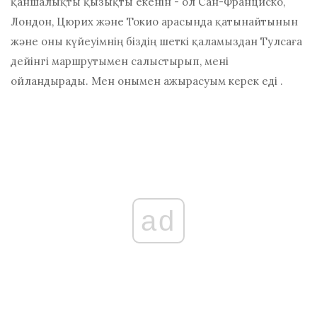
қаншалықты қызықты екенін - ол Сан-Франциско,
Лондон, Цюрих және Токио арасында қатынайтынын
және оны күйеуімнің біздің шеткі қаламыздан Тулсаға
дейінгі маршрутымен салыстырып, мені
ойландырады.
Мен онымен ажырасуым керек еді
.
ad