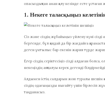
опасыздықтан аман қалу кезінде есте ұстаған 
1. Некеге таласқыңыз келетіні
Сіз және сіздің жұбайыңыз үйлену күні сізді ө
бергенде, бұл қандай да бір жағдайға қарамас
деген ұмтылыс бар екенін жария түрде жари
Егер сіздің серіктесіңіз сізді алдаған болса, 
некеңіздің аяқталуы керек дегенді білдірмейді
Алдымен істің салдарын жою туралы шешім қаб
сіздің одағыңызды нығайту үшін бірлесіп жұм
таңданасыз.