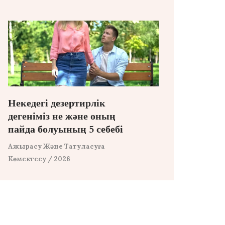
Некедегі дезертирлік
дегеніміз не және оның
пайда болуының 5 себебі
Ажырасу Және Татуласуға
Көмектесу
/ 2026