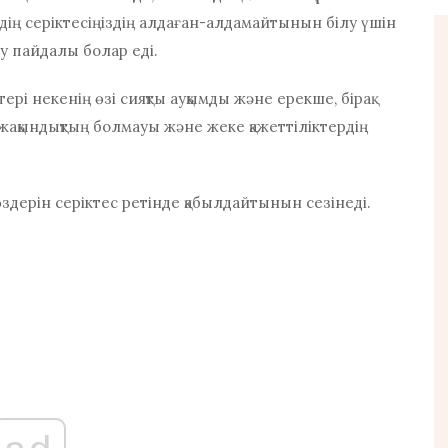
здің серіктесіңіздің алдаған-алдамайтынын білу үшін
у пайдалы болар еді.
 некенің өзі сияқты ауқымды және ерекше, бірақ
 жақындықтың болмауы және жеке қажеттіліктердің
 өздерін серіктес ретінде қабылдайтынын сезінеді.