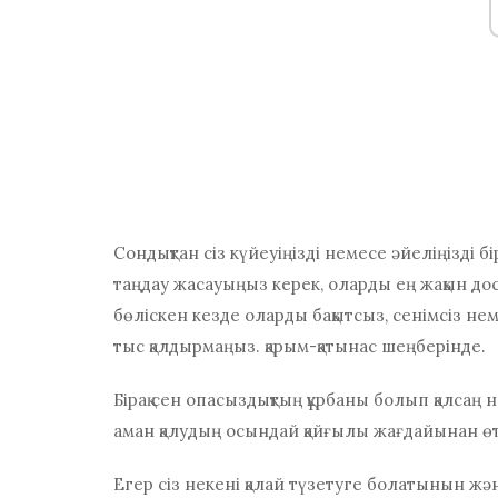
Сондықтан сіз күйеуіңізді немесе әйеліңізді б
таңдау жасауыңыз керек, оларды ең жақын до
бөліскен кезде оларды бақытсыз, сенімсіз не
тыс қалдырмаңыз. қарым-қатынас шеңберінде.
Бірақ сен опасыздықтың құрбаны болып қалсаң н
аман қалудың осындай қайғылы жағдайынан ө
Егер сіз некені қалай түзетуге болатынын және