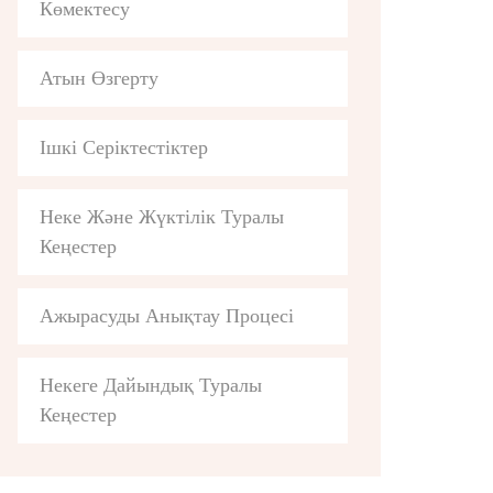
Көмектесу
Атын Өзгерту
Ішкі Серіктестіктер
Неке Және Жүктілік Туралы
Кеңестер
Ажырасуды Анықтау Процесі
Некеге Дайындық Туралы
Кеңестер