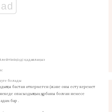
ad
лейтініңізді қадағалаңыз
ыс
ңуге болады
ыздықты бастан өткермеген (және оны есту керемет
 некеде опасыздықтың құрбаны болған немесе
адам бар .