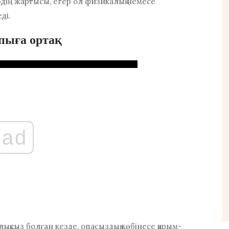
рдің жартысы, егер ол физикалық немесе
ді.
пыға ортақ
ad
лықсыз болған кезде, опасыздық көбінесе қарым-