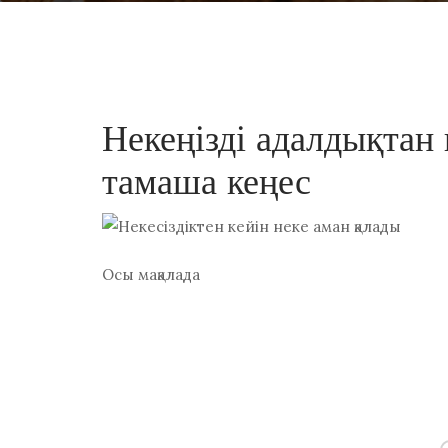
Некеңізді адалдықтан 
тамаша кеңес
Осы мақалада