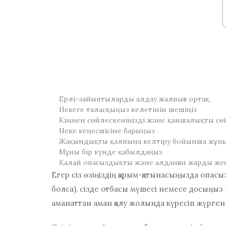
Ерлі-зайыптыларды алдау жалпыға ортақ
Некеге таласқыңыз келетінін шешіңіз
Кіммен сөйлескеніңізді және қаншалықты сөй
Неке кеңесшісіне барыңыз
Жақындықты қалпына келтіру бойынша жұм
Мұны бір күнде қабылдаңыз
Қалай опасыздықты және алданған жарды же
Егер сіз өзіңіздің қарым-қатынасыңызда опас
болса), сізде отбасы мүшесі немесе досыңыз
аманаттан аман қалу жолында күресіп жүрген 