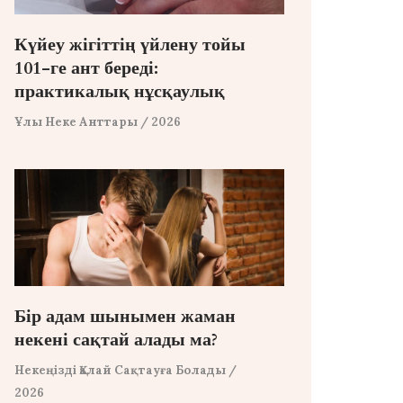
Күйеу жігіттің үйлену тойы
101-ге ант береді:
практикалық нұсқаулық
Ұлы Неке Анттары
/ 2026
Бір адам шынымен жаман
некені сақтай алады ма?
Некеңізді Қалай Сақтауға Болады
/
2026