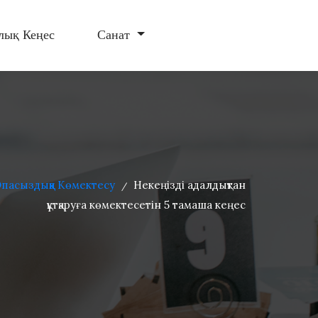
лық Кеңес
Санат
пасыздыққа Көмектесу
Некеңізді адалдықтан
/
құтқаруға көмектесетін 5 тамаша кеңес