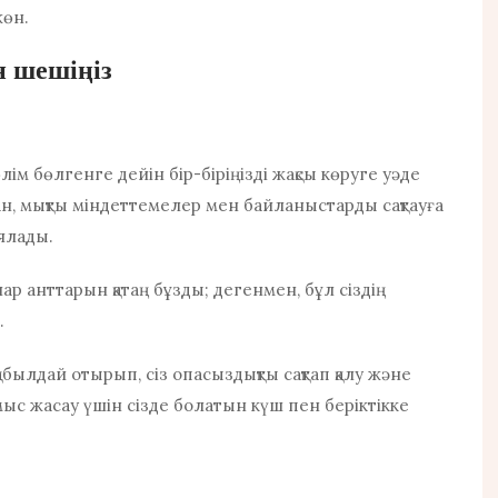
жөн.
н шешіңіз
лім бөлгенге дейін бір-біріңізді жақсы көруге уәде
тан, мықты міндеттемелер мен байланыстарды сақтауға
ялады.
олар анттарын қатаң бұзды; дегенмен, бұл сіздің
.
ылдай отырып, сіз опасыздықты сақтап қалу және
ыс жасау үшін сізде болатын күш пен беріктікке