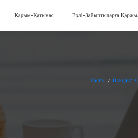
Қарым-Қатынас
Ерлі-Зайыптыларға Қаржы
Басты
Некедегі О
/