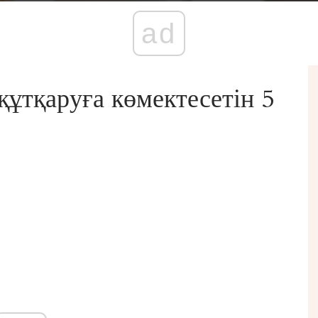
ad
құтқаруға көмектесетін 5