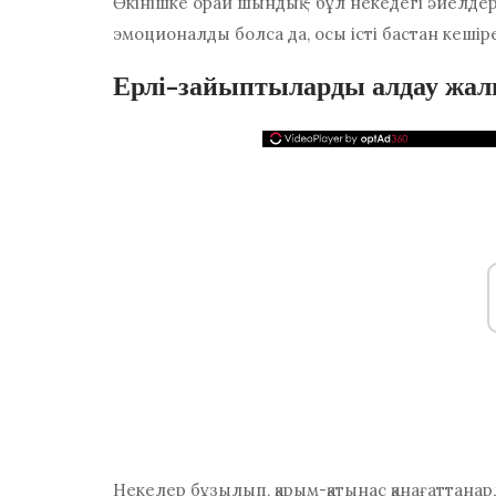
Өкінішке орай шындық - бұл некедегі әйелде
эмоционалды болса да, осы істі бастан кешіре
Ерлі-зайыптыларды алдау жал
Некелер бұзылып, қарым-қатынас қанағаттанар