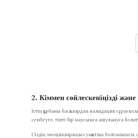
2. Кіммен сөйлескеніңізді және
Істің құрбаны басқалардан валидация сұрағыс
сенбеуге, тіпті бір маусымға ашулануға бола
Сіздің эмоцияларыңыз уақытша болғанымен, с