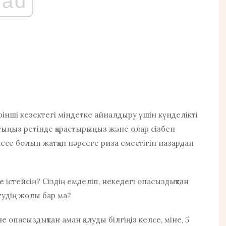
ad
ірінші кезектегі міндетке айналдыру үшін күнделікті
сыңыз ретінде қарастырыңыз және олар сізбен
месе болып жатқан нәрсеге риза еместігін назардан
е істейсің? Сіздің емделіп, некедегі опасыздықтан
тудің жолы бар ма?
 опасыздықтан аман қалуды білгіңіз келсе, міне, 5