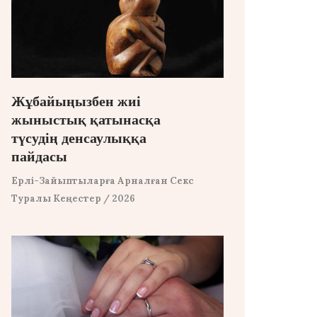
Жұбайыңызбен жиі
жыныстық қатынасқа
түсудің денсаулыққа
пайдасы
Ерлі-Зайыптыларға Арналған Секс
Туралы Кеңестер
/ 2026