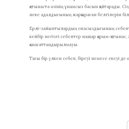
қатынаста өзінің ұнамсыз басын қайтарады. Сі
неке адалдығының жарқыраған белгілерін біл
Ерлі-зайыптылардың опасыздығының себептері
кейбір негізгі себептер нашар қарым-қатынас,
қанағаттандырылмауы.
Тағы бір үлкен себеп, біреуі немесе екеуі де