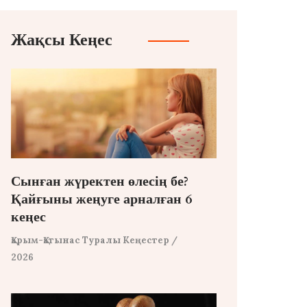
Жақсы Кеңес
Сынған жүректен өлесің бе?
Қайғыны жеңуге арналған 6
кеңес
Қарым-Қатынас Туралы Кеңестер
/
2026