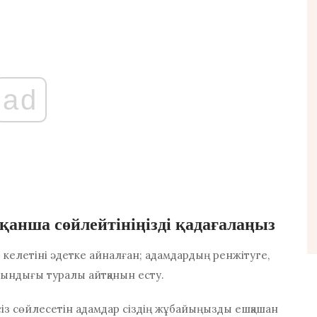
ad
 қанша сөйлейтініңізді қадағалаңыз
ы келетіні әдетке айналған; адамдардың ренжітуге,
тындығы туралы айтқанын есту.
із сөйлесетін адамдар сіздің жұбайыңызды ешқашан