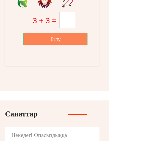
Білу
Санаттар
Некедегі Опасыздыққа