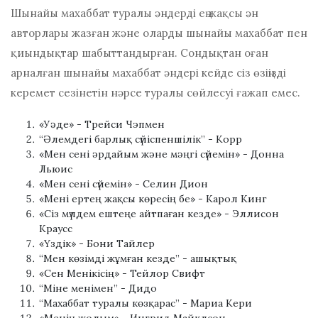
Шынайы махаббат туралы әндерді ең жақсы ән
авторлары жазған және оларды шынайы махаббат пен
қиындықтар шабыттандырған. Сондықтан оған
арналған шынайы махаббат әндері кейде сіз өзіңізді
керемет сезінетін нәрсе туралы сөйлесуі ғажап емес.
«Уәде» - Трейси Чэпмен
“Әлемдегі барлық сүйіспеншілік” - Корр
«Мен сені әрдайым және мәңгі сүйемін» - Донна
Льюис
«Мен сені сүйемін» - Селин Дион
«Мені ертең жақсы көресің бе» - Карол Кинг
«Сіз мүлдем ештеңе айтпаған кезде» - Эллисон
Краусс
«Үздік» - Бони Тайлер
“Мен көзімді жұмған кезде” - ашықтық
«Сен Менікісің» - Тейлор Свифт
“Міне менімен” - Дидо
“Махаббат туралы көзқарас” - Мариа Кери