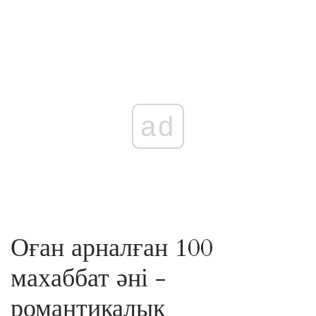
ad
Оған арналған 100
махаббат әні -
романтикалық