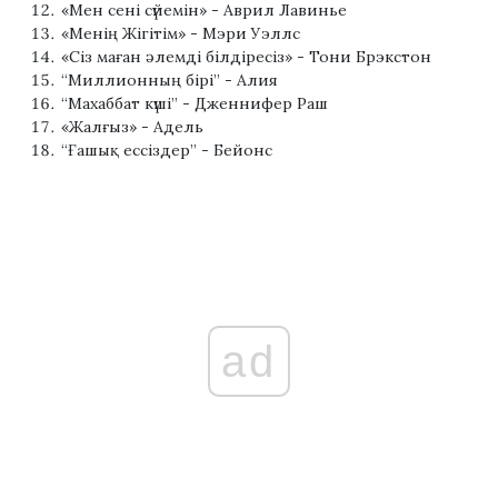
«Мен сені сүйемін» - Аврил Лавинье
«Менің Жігітім» - Мэри Уэллс
«Сіз маған әлемді білдіресіз» - Тони Брэкстон
“Миллионның бірі” - Алия
“Махаббат күші” - Дженнифер Раш
«Жалғыз» - Адель
“Ғашық ессіздер” - Бейонс
ad