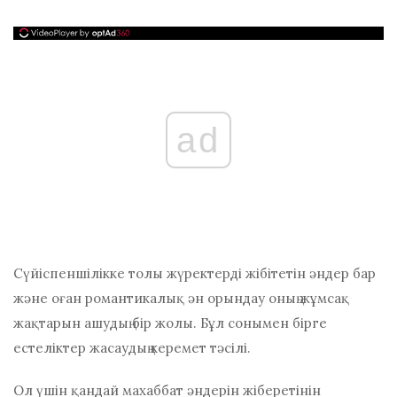
ad
Сүйіспеншілікке толы жүректерді жібітетін әндер бар
және оған романтикалық ән орындау оның жұмсақ
жақтарын ашудың бір жолы. Бұл сонымен бірге
естеліктер жасаудың керемет тәсілі.
Ол үшін қандай махаббат әндерін жіберетінін