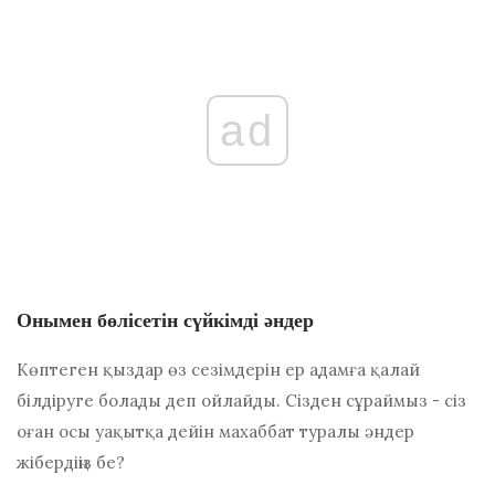
ad
Онымен бөлісетін сүйкімді әндер
Көптеген қыздар өз сезімдерін ер адамға қалай
білдіруге болады деп ойлайды. Сізден сұраймыз - сіз
оған осы уақытқа дейін махаббат туралы әндер
жібердіңіз бе?