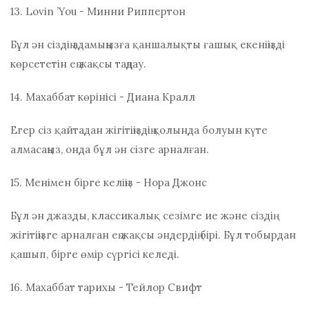
13. Lovin ’You - Минни Риппертон
Бұл ән сіздің адамыңызға қаншалықты ғашық екеніңізді
көрсететін ең жақсы таңдау.
14. Махаббат көрінісі - Диана Кралл
Егер сіз қайтадан жігітіңіздің қолында болуын күте
алмасаңыз, онда бұл ән сізге арналған.
15. Менімен бірге келіңіз - Нора Джонс
Бұл ән джазды, классикалық сезімге ие және сіздің
жігітіңізге арналған ең жақсы әндердің бірі. Бұл тобырдан
қашып, бірге өмір сүргісі келеді.
16. Махаббат тарихы - Тейлор Свифт