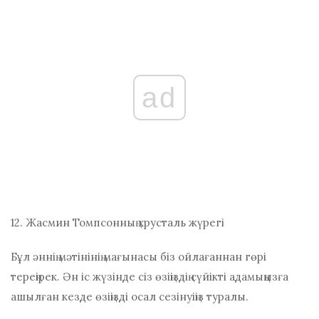
ad
12. Жасмин Томпсонның хрусталь жүрегі
Бұл әннің мәтінінің мағынасы біз ойлағаннан гөрі
тереңірек. Ән іс жүзінде сіз өзіңіздің сүйікті адамыңызға
ашылған кезде өзіңізді осал сезінуіңіз туралы.