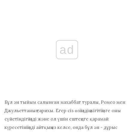
ad
Бұл ән тыйым салынған махаббат туралы, Ромео мен
Джульеттаның тарихы. Егер сіз өзіңіздің жігітіңізге оны
сүйетіндігіңізді және ол үшін ештеңеге қарамай
күресетініңізді айтқыңыз келсе, онда бұл ән - дұрыс