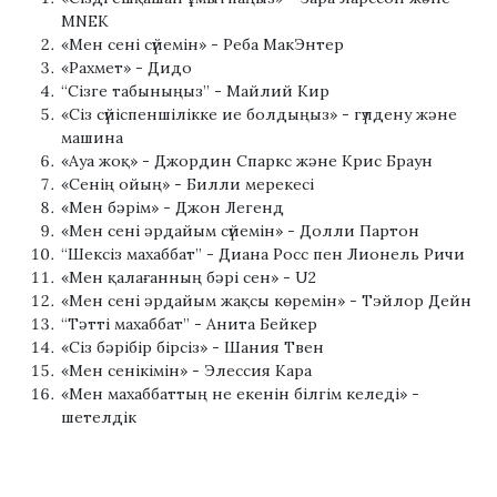
MNEK
«Мен сені сүйемін» - Реба МакЭнтер
«Рахмет» - Дидо
“Сізге табыныңыз” - Майлий Кир
«Сіз сүйіспеншілікке ие болдыңыз» - гүлдену және
машина
«Ауа жоқ» - Джордин Спаркс және Крис Браун
«Сенің ойың» - Билли мерекесі
«Мен бәрім» - Джон Легенд
«Мен сені әрдайым сүйемін» - Долли Партон
“Шексіз махаббат” - Диана Росс пен Лионель Ричи
«Мен қалағанның бәрі сен» - U2
«Мен сені әрдайым жақсы көремін» - Тэйлор Дейн
“Тәтті махаббат” - Анита Бейкер
«Сіз бәрібір бірсіз» - Шания Твен
«Мен сенікімін» - Элессия Кара
«Мен махаббаттың не екенін білгім келеді» -
шетелдік