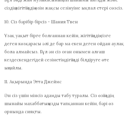
сіздің жігітіңіздің өзін жақсы сезінуіне ықпал етері сөзсіз.
10. Сіз бәрібір бірсіз - Шания Твен
Ұзақ уақыт бірге болғаннан кейін, жігітіңіздің сізге
деген көзқарасы әлі де бар ма екен деген ойдан аулақ
бола алмайсыз. Бұл ән сіз оған онымен алғаш
кездескендегідей сезінетіндігіңізді білдіруге өте
ыңғайлы.
11. Ақырында Этта Джеймс
Ән сіз үшін мінсіз адамды табу туралы. Сіз өзіңіздің
шынайы махаббатыңызды тапқаннан кейін, бәрі өз
орнында сияқты.