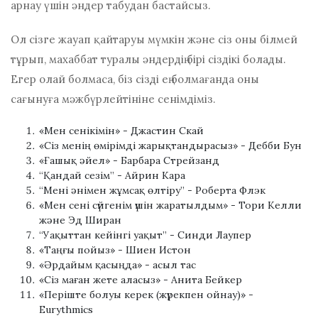
арнау үшін әндер табудан бастайсыз.
Ол сізге жауап қайтаруы мүмкін және сіз оны білмей
тұрып, махаббат туралы әндердің бірі сіздікі болады.
Егер олай болмаса, біз сізді ең болмағанда оны
сағынуға мәжбүрлейтініне сенімдіміз.
«Мен сенікімін» - Джастин Скай
«Сіз менің өмірімді жарықтандырасыз» - Дебби Бун
«Ғашық әйел» - Барбара Стрейзанд
“Қандай сезім” - Айрин Кара
“Мені әнімен жұмсақ өлтіру” - Роберта Флэк
«Мен сені сүйгенім үшін жаратылдым» - Тори Келли
және Эд Ширан
“Уақыттан кейінгі уақыт” - Синди Лаупер
«Таңғы пойыз» - Шиен Истон
«Әрдайым қасыңда» - асыл тас
«Сіз маған жете аласыз» - Анита Бейкер
«Періште болуы керек (жүрекпен ойнау)» -
Eurythmics