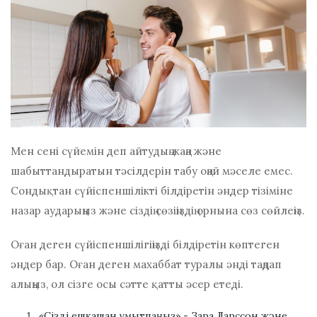
Мен сені сүйемін деп айтудың жаңа және
шабыттандыратын тәсілдерін табу оңай мәселе емес.
Сондықтан сүйіспеншілікті білдіретін әндер тізіміне
назар аударыңыз және сіздің сөзіңіздің орнына сөз сөйлеңіз.
Оған деген сүйіспеншілігіңізді білдіретін көптеген
әндер бар. Оған деген махаббат туралы әнді таңдап
алыңыз, ол сізге осы сәтте қатты әсер етеді.
«Сізді ешқашан ұмытпаңыз» - Зара Ларссон және