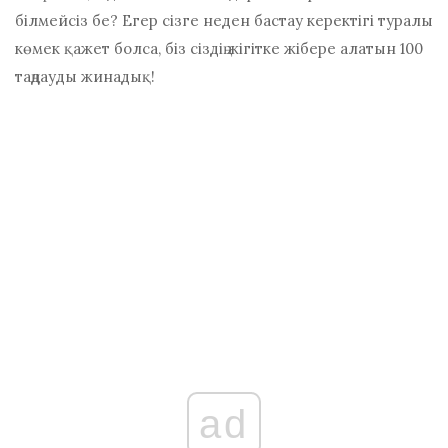
білмейсіз бе? Егер сізге неден бастау керектігі туралы
көмек қажет болса, біз сіздің жігітке жібере алатын 100
таңдауды жинадық!
ad