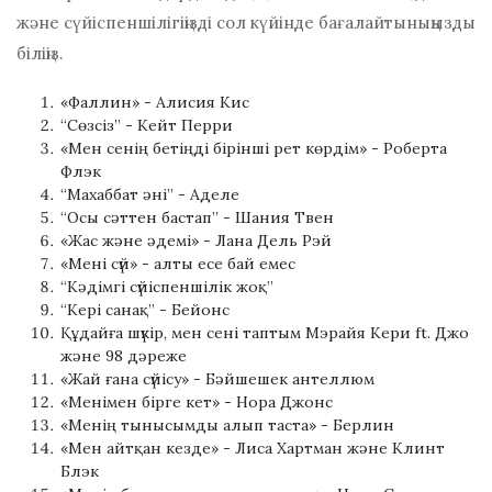
және сүйіспеншілігіңізді сол күйінде бағалайтыныңызды
біліңіз.
«Фаллин» - Алисия Кис
“Сөзсіз” - Кейт Перри
«Мен сенің бетіңді бірінші рет көрдім» - Роберта
Флэк
“Махаббат әні” - Аделе
“Осы сәттен бастап” - Шания Твен
«Жас және әдемі» - Лана Дель Рэй
«Мені сүй» - алты есе бай емес
“Кәдімгі сүйіспеншілік жоқ”
“Кері санақ” - Бейонс
Құдайға шүкір, мен сені таптым Мэрайя Кери ft. Джо
және 98 дәреже
«Жай ғана сүйісу» - Бәйшешек антеллюм
«Менімен бірге кет» - Нора Джонс
«Менің тынысымды алып таста» - Берлин
«Мен айтқан кезде» - Лиса Хартман және Клинт
Блэк