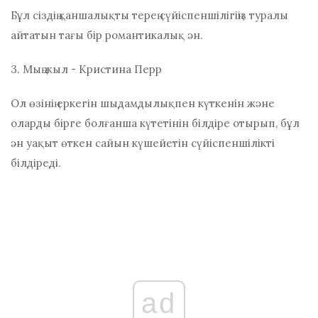
Бұл сіздің қаншалықты терең сүйіспеншілігіңіз туралы
айтатын тағы бір романтикалық ән.
3. Мың жыл - Кристина Перр
Ол өзінің еркегін шыдамдылықпен күткенін және
оларды бірге болғанша күтетінін білдіре отырып, бұл
ән уақыт өткен сайын күшейетін сүйіспеншілікті
білдіреді.
ad