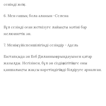
сенімді жеңіс.
6. Мен ғашық бола аламын -Селена
Бұл сезімді оған жеткізуге лайықты мәтіні бар
мелюингтік ән.
7. Менің сүйіспеншілігімді сезіндір - Адель
Бастапқыда ән Боб Диланның орындауымен қатар
жазылды. Негізінен, бұл ән сіздің жігітіңізге оны
қаншалықты жақсы көретіндігіңізді білдіруге арналған.