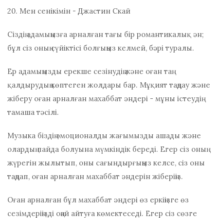
20. Мен сенікімін - Джастин Скай
Сіздің адамыңызға арналған тағы бір романтикалық ән;
бұл сіз оның сүйіктісі болғыңыз келмей, бәрі туралы.
Ер адамыңызды ерекше сезінудің және оған таң
қалдырудың көптеген жолдары бар.
Мұқият таңдау және
жіберу
оған арналған махаббат әндері - мұны істеудің
тамаша тәсілі.
Музыка біздің эмоционалды жағымызды ашады және
олардың пайда болуына мүмкіндік береді.
Егер сіз оның
жүрегін жылытып, оны сағындырғыңыз келсе, сіз оны
таңдап, оған арналған махаббат әндерін жіберіңіз.
Оған арналған бұл махаббат әндері өз еркіңізге өз
сезімдеріңізді оңай айтуға көмектеседі. Егер сіз сөзге