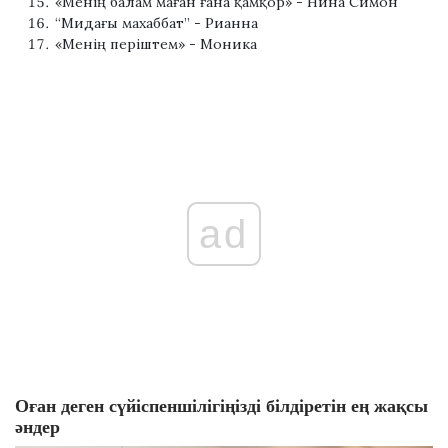
«Менің балам маған ғана қамқор» - Нина Симон
“Мидағы махаббат” - Рианна
«Менің періштем» - Моника
ad
Оған деген сүйіспеншілігіңізді білдіретін ең жақсы
әндер