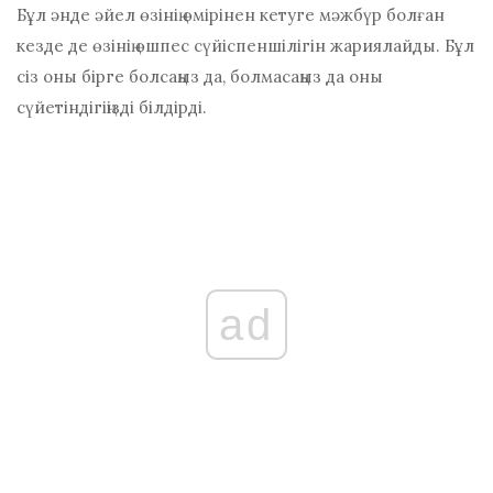
Бұл әнде әйел өзінің өмірінен кетуге мәжбүр болған
кезде де өзінің өшпес сүйіспеншілігін жариялайды. Бұл
сіз оны бірге болсаңыз да, болмасаңыз да оны
сүйетіндігіңізді білдірді.
ad