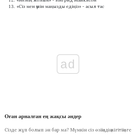
«Менің жолым» - Ингрид Майклсон
«Сіз мен үшін маңызды едіңіз» - асыл тас
ad
Оған арналған ең жақсы әндер
Сізде жұп болып ән бар ма? Мүмкін сіз өзіңіздің жігітіңізге