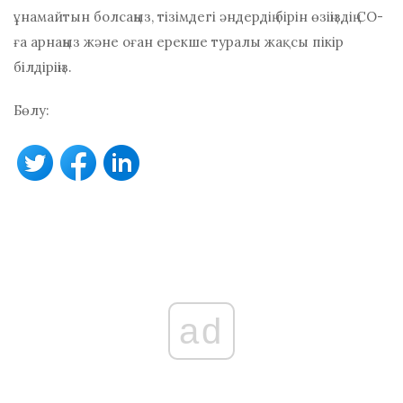
ұнамайтын болсаңыз, тізімдегі әндердің бірін өзіңіздің СО-
ға арнаңыз және оған ерекше туралы жақсы пікір
білдіріңіз.
Бөлу:
ad