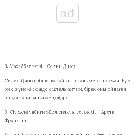
ad
8. Махаббат күші - Селин Дион
Селин Дион өзінің таңғажайып вокалымен танымал. Бұл
ән сіз үнемі есіңізде сақталмайтын, бірақ оны ойнаған
бойда танитын әндердің бірі.
9. Сіз мені табиғи әйел сияқты сезінесіз - Арета
Франклин
Бұл әнді жан музыкасының патшайымы айтады және