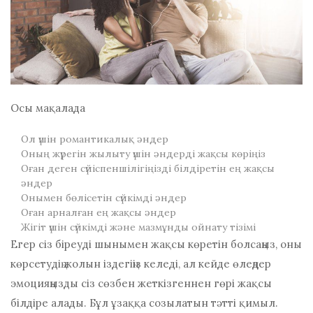
Осы мақалада
Ол үшін романтикалық әндер
Оның жүрегін жылыту үшін әндерді жақсы көріңіз
Оған деген сүйіспеншілігіңізді білдіретін ең жақсы
әндер
Онымен бөлісетін сүйкімді әндер
Оған арналған ең жақсы әндер
Жігіт үшін сүйкімді және мазмұнды ойнату тізімі
Егер сіз біреуді шынымен жақсы көретін болсаңыз, оны
көрсетудің жолын іздегіңіз келеді, ал кейде өлеңдер
эмоцияңызды сіз сөзбен жеткізгеннен гөрі жақсы
білдіре алады. Бұл ұзаққа созылатын тәтті қимыл.