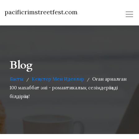
pacificrimstreetfest.com
Blog
Басты
Кеңестер Мен Идеялар
Оған арналған
/
/
100 махаббат әні - романтикалық сезімдеріңізді
білдіріңіз!