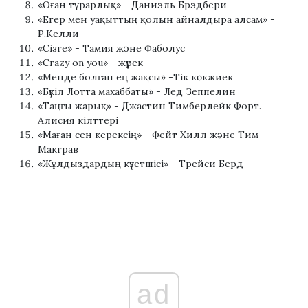
«Оған тұрарлық» - Даниэль Брэдбери
«Егер мен уақыттың қолын айналдыра алсам» -
Р.Келли
«Сізге» - Тамия және Фаболус
«Crazy on you» - жүрек
«Менде болған ең жақсы» -Тік көкжиек
«Бүкіл Лотта махаббаты» - Лед Зеппелин
«Таңғы жарық» - Джастин Тимберлейк Форт.
Алисия кілттері
«Маған сен керексің» - Фейт Хилл және Тим
Макграв
«Жұлдыздардың күзетшісі» - Трейси Берд
ad