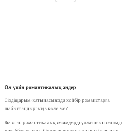
Ол үшін романтикалық әндер
Сіздің қарым-қатынасыңызда кейбір романстарға
шабыттандырғыңыз келе ме?
Біз оған романтикалық сезімдерді ұялататын сенімді
махаббат туралы бірнеше ең жақсы әндерді таңдадық.