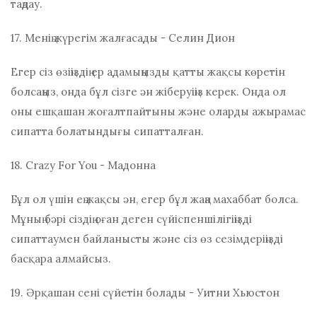
таңдау.
17. Менің жүрегім жалғасады - Селин Дион
Егер сіз өзіңіздің ер адамыңызды қатты жақсы көретін
болсаңыз, онда бұл сізге ән жіберуіңіз керек. Онда ол
оны ешқашан жоғалтпайтыны және оларды ажырамас
сипатта болатындығы сипатталған.
18. Crazy For You - Мадонна
Бұл ол үшін ең жақсы ән, егер бұл жаңа махаббат болса.
Мұның бәрі сіздің оған деген сүйіспеншілігіңізді
сипаттаумен байланысты және сіз өз сезімдеріңізді
басқара алмайсыз.
19. Әрқашан сені сүйетін болады - Уитни Хьюстон