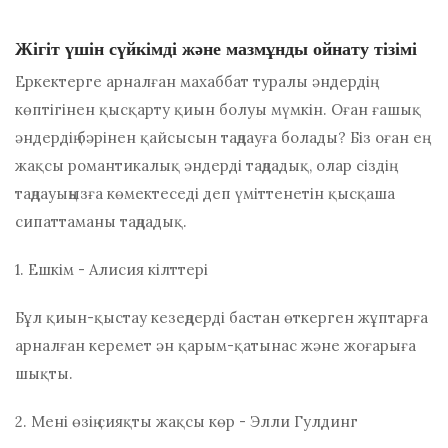
Жігіт үшін сүйкімді және мазмұнды ойнату тізімі
Еркектерге арналған махаббат туралы әндердің
көптігінен қысқарту қиын болуы мүмкін. Оған ғашық
әндердің бәрінен қайсысын таңдауға болады? Біз оған ең
жақсы романтикалық әндерді таңдадық, олар сіздің
таңдауыңызға көмектеседі деп үміттенетін қысқаша
сипаттаманы таңдадық.
1. Ешкім - Алисия кілттері
Бұл қиын-қыстау кезеңдерді бастан өткерген жұптарға
арналған керемет ән
қарым-қатынас
және жоғарыға
шықты.
2. Мені өзің сияқты жақсы көр - Элли Гулдинг