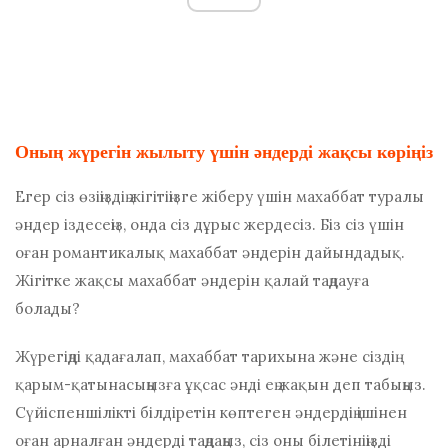
Оның жүрегін жылыту үшін әндерді жақсы көріңіз
Егер сіз өзіңіздің жігітіңізге жіберу үшін махаббат туралы
әндер іздесеңіз, онда сіз дұрыс жердесіз. Біз сіз үшін
оған романтикалық махаббат әндерін дайындадық.
Жігітке жақсы махаббат әндерін қалай таңдауға
болады?
Жүрегіңді қадағалап, махаббат тарихына және сіздің
қарым-қатынасыңызға ұқсас әнді ең жақын деп табыңыз.
Сүйіспеншілікті білдіретін көптеген әндердің ішінен
оған арналған әндерді таңдаңыз, сіз оны білетініңізді