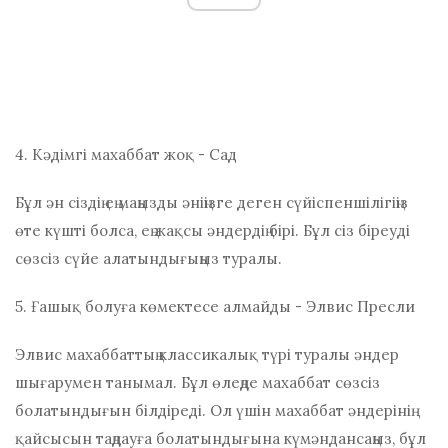
4. Кәдімгі махаббат жоқ - Сад
Бұл ән сіздің ең маңызды әніңізге деген сүйіспеншілігіңіз
өте күшті болса, ең жақсы әндердің бірі. Бұл сіз біреуді
сөзсіз сүйе алатындығыңыз туралы.
5. Ғашық болуға көмектесе алмайды - Элвис Пресли
Элвис махаббаттың классикалық түрі туралы әндер
шығарумен танымал. Бұл өлеңде махаббат сөзсіз
болатындығын білдіреді. Ол үшін махаббат әндерінің
қайсысын таңдауға болатындығына күмәндансаңыз, бұл