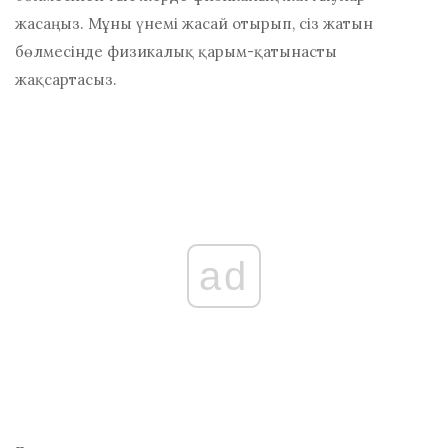
жасаңыз. Мұны үнемі жасай отырып, сіз жатын
бөлмесінде физикалық қарым-қатынасты
жақсартасыз.
ad