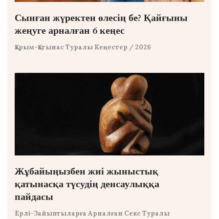
Сынған жүректен өлесің бе? Қайғыны
жеңуге арналған 6 кеңес
Қарым-Қатынас Туралы Кеңестер
/ 2026
Жұбайыңызбен жиі жыныстық
қатынасқа түсудің денсаулыққа
пайдасы
Ерлі-Зайыптыларға Арналған Секс Туралы