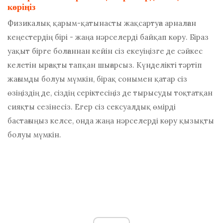
көріңіз
Физикалық қарым-қатынасты жақсартуға арналған
кеңестердің бірі - жаңа нәрселерді байқап көру. Біраз
уақыт бірге болғаннан кейін сіз екеуіңізге де сәйкес
келетін ырғақты тапқан шығарсыз. Күнделікті тәртіп
жағымды болуы мүмкін, бірақ сонымен қатар сіз
өзіңіздің де, сіздің серіктесіңіз де тырысуды тоқтатқан
сияқты сезінесіз. Егер сіз сексуалдық өмірді
бастағыңыз келсе, онда жаңа нәрселерді көру қызықты
болуы мүмкін.