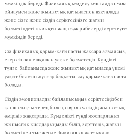
мүмкіндік береді. Физикалық кездесу кеші алдын-ала
ойнаумен және жыныстық қатынаспен аяқталады
және сізге және сіздің серіктесіңізге жатын
бөлмесіндегі қызықты жаңа тәжірибелерді зерттеуге
мүмкіндік береді.
Сіз физикалық қарым-қатынасты жақсара алмайсыз,
егер сіз оған ешқашан уақыт бөлмесеңіз. Күндізгі
түнге, байланысқа және жыныстық қатынасқа үнемі
уақыт бөлетін жұптар бақытты, сау қарым-қатынаста
болады.
Сіздің эмоционалды байланысыңыз серіктесіңізбен
қаншалықты терең болса, соғұрлым сіздің жыныстық
өміріңіз жақсарады. Күнделікті түнді жоспарлаңыз,
жыныстық қиялдарыңызды біліп, зерттеңіз, жатын
бөлмесінен тыс жерде физикалық жаттығулар