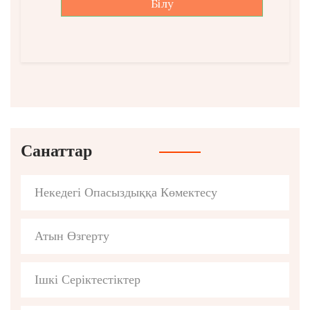
Білу
Санаттар
Некедегі Опасыздыққа Көмектесу
Атын Өзгерту
Ішкі Серіктестіктер