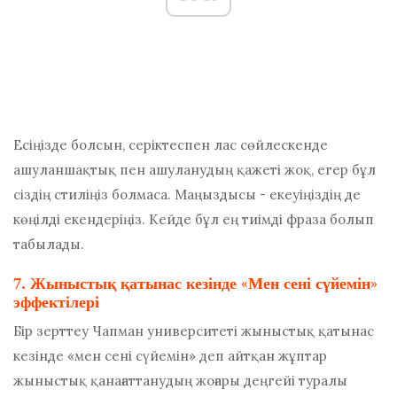
Есіңізде болсын, серіктеспен лас сөйлескенде
ашуланшақтық пен ашуланудың қажеті жоқ, егер бұл
сіздің стиліңіз болмаса. Маңыздысы - екеуіңіздің де
көңілді екендеріңіз. Кейде бұл ең тиімді фраза болып
табылады.
7. Жыныстық қатынас кезінде «Мен сені сүйемін»
эффектілері
Бір зерттеу
Чапман университеті
жыныстық қатынас
кезінде «мен сені сүйемін» деп айтқан жұптар
жыныстық қанағаттанудың жоғары деңгейі туралы