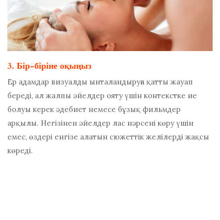
3. Бір-біріне оқыңыз
Ер адамдар визуалды ынталандыруға қатты жауап
береді, ал жалпы
әйелдер ояту үшін контекстке ие
болуы керек
әдебиет немесе бұзық фильмдер
арқылы. Негізінен әйелдер лас нәрсені көру үшін
емес, өздері енгізе алатын сюжеттік желілерді жақсы
көреді.