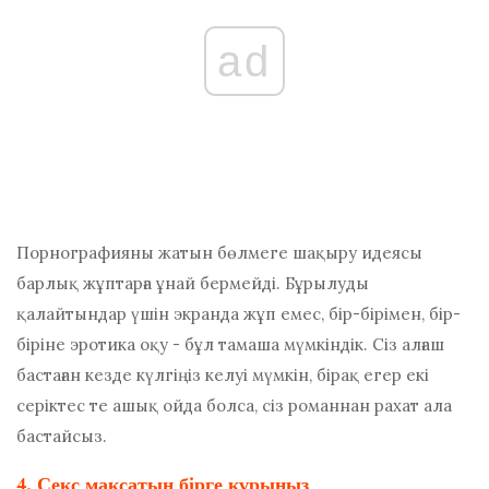
ad
Порнографияны жатын бөлмеге шақыру идеясы
барлық жұптарға ұнай бермейді. Бұрылуды
қалайтындар үшін
экранда жұп емес, бір-бірімен, бір-
біріне эротика оқу - бұл тамаша мүмкіндік. Сіз алғаш
бастаған кезде күлгіңіз келуі мүмкін, бірақ егер екі
серіктес те ашық ойда болса, сіз романнан рахат ала
бастайсыз.
4. Секс мақсатын бірге құрыңыз