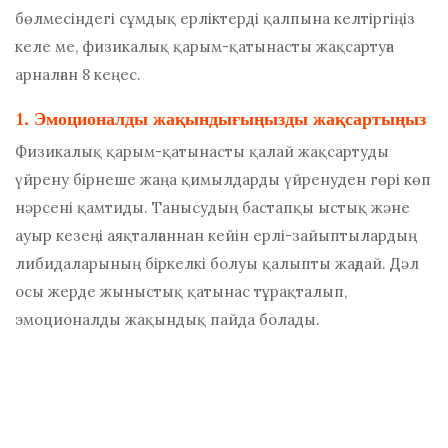
бөлмесіндегі сұмдық ерліктерді қалпына келтіргіңіз
келе ме, физикалық қарым-қатынасты жақсартуға
арналған 8 кеңес.
1. Эмоционалды жақындығыңызды жақсартыңыз
Физикалық қарым-қатынасты қалай жақсартуды
үйрену бірнеше жаңа қимылдарды үйренуден гөрі көп
нәрсені қамтиды. Танысудың бастапқы ыстық және
ауыр кезеңі аяқталғаннан кейін ерлі-зайыптылардың
либидаларының біркелкі болуы қалыпты жағдай. Дәл
осы жерде жыныстық қатынас тұрақталып,
эмоционалды жақындық пайда болады.