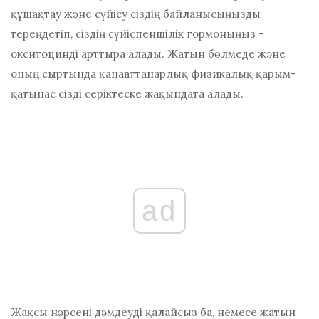
құшақтау және сүйісу сіздің байланысыңызды
тереңдетіп, сіздің сүйіспеншілік гормоныңыз -
окситоцинді арттыра алады. Жатын бөлмеде және
оның сыртында қанағаттанарлық физикалық қарым-
қатынас сізді серіктеске жақындата алады.
ad
Жақсы нәрсені дәмдеуді қалайсыз ба, немесе жатын