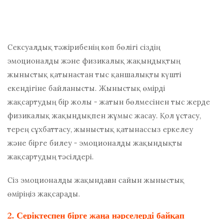
Сексуалдық тәжірибенің көп бөлігі сіздің
эмоционалды және физикалық жақындықтың
жыныстық қатынастан тыс қаншалықты күшті
екендігіне байланысты. Жыныстық өмірді
жақсартудың бір жолы - жатын бөлмесінен тыс жерде
физикалық жақындықпен жұмыс жасау. Қол ұстасу,
терең сұхбаттасу, жыныстық қатынассыз еркелеу
және бірге билеу - эмоционалды жақындықты
жақсартудың тәсілдері.
Сіз эмоционалды жақындаған сайын жыныстық
өміріңіз жақсарады.
2. Серіктеспен бірге жаңа нәрселерді байқап