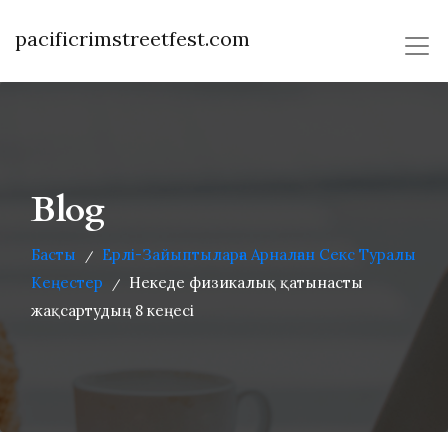
pacificrimstreetfest.com
Blog
Басты
Ерлі-Зайыптыларға Арналған Секс Туралы
/
Кеңестер
Некеде физикалық қатынасты
/
жақсартудың 8 кеңесі