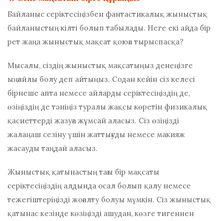
Байланыс серіктесіңізбен фантастикалық жыныстық
байланыстың кілті болып табылады. Неге екі айда бір
рет жаңа жыныстық мақсат қоюға тырыспасқа?
Мысалы, сіздің жыныстық мақсатыңыз денеңізге
ыңғайлы болу деп айтыңыз. Содан кейін сіз келесі
бірнеше апта немесе айларды серіктесіңіздің де,
өзіңіздің де тәніңіз туралы жақсы көретін физикалық
қасиеттерді жазуға жұмсай аласыз. Сіз өзіңізді
жалаңаш сезіну үшін жаттығуды немесе макияж
жасауды таңдай аласыз.
Жыныстық қатынастың тағы бір мақсаты
серіктесіңіздің алдында осал болып қалу немесе
тежегіштеріңізді жоғалту болуы мүмкін. Сіз жыныстық
қатынас кезінде көзіңізді ашудан, көзге тигеннен