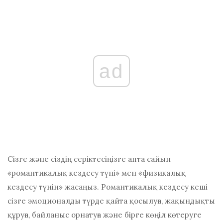
ad
Сізге және сіздің серіктесіңізге апта сайын
«романтикалық кездесу түні» мен «физикалық
кездесу түнін» жасаңыз. Романтикалық кездесу кеші
сізге эмоционалды түрде қайта қосылуға, жақындықты
құруға, байланыс орнатуға және бірге көңіл көтеруге