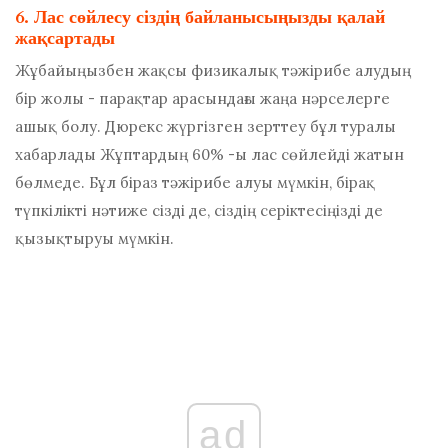
6. Лас сөйлесу сіздің байланысыңызды қалай
жақсартады
Жұбайыңызбен жақсы физикалық тәжірибе алудың
бір жолы - парақтар арасындағы жаңа нәрселерге
ашық болу. Дюрекс жүргізген зерттеу бұл туралы
хабарлады
Жұптардың 60% -ы лас сөйлейді
жатын
бөлмеде. Бұл біраз тәжірибе алуы мүмкін, бірақ
түпкілікті нәтиже сізді де, сіздің серіктесіңізді де
қызықтыруы мүмкін.
ad