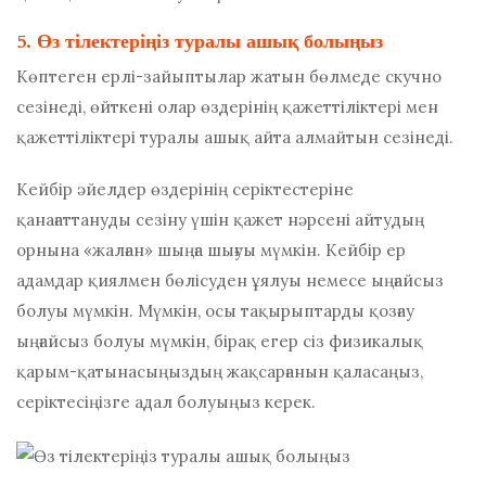
5. Өз тілектеріңіз туралы ашық болыңыз
Көптеген ерлі-зайыптылар жатын бөлмеде скучно
сезінеді, өйткені олар өздерінің қажеттіліктері мен
қажеттіліктері туралы ашық айта алмайтын сезінеді.
Кейбір әйелдер өздерінің серіктестеріне
қанағаттануды сезіну үшін қажет нәрсені айтудың
орнына «жалған» шыңға шығуы мүмкін. Кейбір ер
адамдар қиялмен бөлісуден ұялуы немесе ыңғайсыз
болуы мүмкін. Мүмкін, осы тақырыптарды қозғау
ыңғайсыз болуы мүмкін, бірақ егер сіз физикалық
қарым-қатынасыңыздың жақсарғанын қаласаңыз,
серіктесіңізге адал болуыңыз керек.