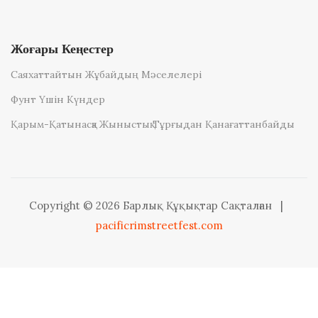
Жоғары Кеңестер
Саяхаттайтын Жұбайдың Мәселелері
Фунт Үшін Күндер
Қарым-Қатынасқа Жыныстық Тұрғыдан Қанағаттанбайды
Copyright © 2026 Барлық Құқықтар Сақталған
|
pacificrimstreetfest.com