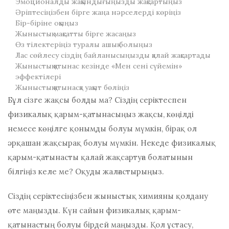
Эмоционалды жақындығыңызды жақсартыңыз
Әріптесіңізбен бірге жаңа нәрселерді көріңіз
Бір-біріне оқыңыз
Жыныстық мақсатты бірге жасаңыз
Өз тілектеріңіз туралы ашық болыңыз
Лас сөйлесу сіздің байланысыңызды қалай жақсартады
Жыныстық қатынас кезінде «Мен сені сүйемін»
эффектілері
Жыныстық қатынасқа уақыт бөліңіз
Бұл сізге жақсы болды ма? Сіздің серіктеспен
физикалық қарым-қатынасыңыз жақсы, көңілді
немесе көңілге қонымды болуы мүмкін, бірақ ол
әрқашан жақсырақ болуы мүмкін. Некеде физикалық
қарым-қатынасты қалай жақсартуға болатынын
білгіңіз келе ме? Оқуды жалғастырыңыз.
Сіздің серіктесіңізбен жыныстық химияны қолдану
өте маңызды. Күн сайын физикалық қарым-
қатынастың болуы бірдей маңызды. Қол ұстасу,