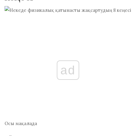
ad
Осы мақалада