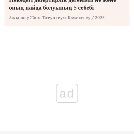
оның пайда болуының 5 себебі
Ажырасу Және Татуласуға Көмектесу
/ 2026
ad