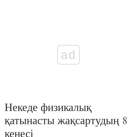
ad
Некеде физикалық
қатынасты жақсартудың 8
кеңесі