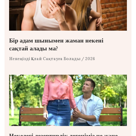
Бір адам шынымен жаман некені
сақтай алады ма?
Некеңізді Қалай Сақтауға Болады
/ 2026
Некедегі дезертирлік дегеніміз не және