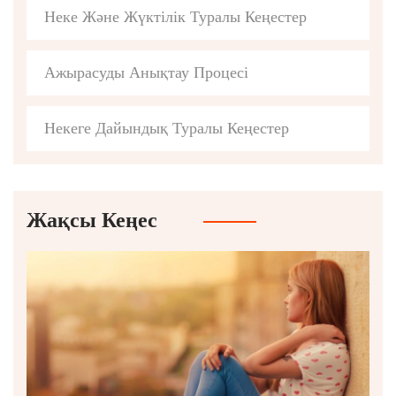
Неке Және Жүктілік Туралы Кеңестер
Ажырасуды Анықтау Процесі
Некеге Дайындық Туралы Кеңестер
Жақсы Кеңес