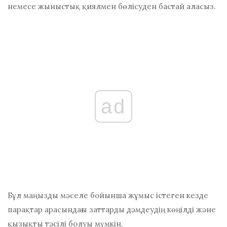
немесе жыныстық қиялмен бөлісуден бастай аласыз.
ad
Бұл маңызды мәселе бойынша жұмыс істеген кезде
парақтар арасындағы заттарды дәмдеудің көңілді және
қызықты тәсілі болуы мүмкін.