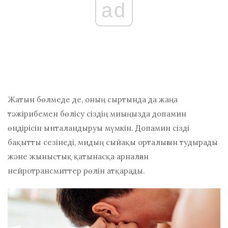
ad
Жатын бөлмеде де, оның сыртында да жаңа
тәжірибемен бөлісу сіздің миыңызда допамин
өндірісін ынталандыруы мүмкін. Допамин сізді
бақытты сезінеді, мидың сыйақы орталығын тудырады
және жыныстық қатынасқа арналған
нейротрансмиттер рөлін атқарады.