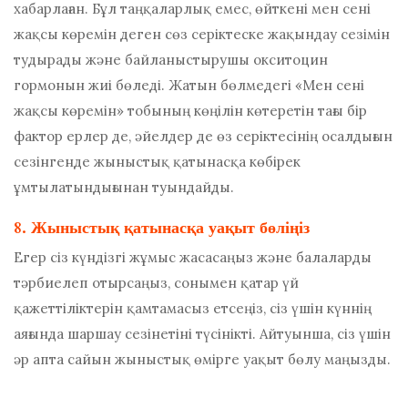
хабарлаған. Бұл таңқаларлық емес, өйткені мен сені
жақсы көремін деген сөз серіктеске жақындау сезімін
тудырады және байланыстырушы окситоцин
гормонын жиі бөледі. Жатын бөлмедегі «Мен сені
жақсы көремін» тобының көңілін көтеретін тағы бір
фактор ерлер де, әйелдер де өз серіктесінің осалдығын
сезінгенде жыныстық қатынасқа көбірек
ұмтылатындығынан туындайды.
8. Жыныстық қатынасқа уақыт бөліңіз
Егер сіз күндізгі жұмыс жасасаңыз және балаларды
тәрбиелеп отырсаңыз, сонымен қатар үй
қажеттіліктерін қамтамасыз етсеңіз, сіз үшін күннің
аяғында шаршау сезінетіні түсінікті. Айтуынша, сіз үшін
әр апта сайын жыныстық өмірге уақыт бөлу маңызды.