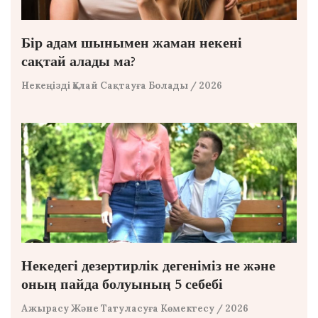
Бір адам шынымен жаман некені
сақтай алады ма?
Некеңізді Қалай Сақтауға Болады
/ 2026
Некедегі дезертирлік дегеніміз не және
оның пайда болуының 5 себебі
Ажырасу Және Татуласуға Көмектесу
/ 2026