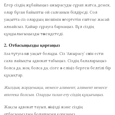
Егер сіздің жұбайыңыз ажырасуды сұрап жатса, демек,
олар бұған байыпты ой салғанын білдіреді. Сол
уақытта сіз олардың шешімін өзгертетін ештеңе жасай
алмайсыз. Қайыр сұрауға бармаңыз. Бұл сіздің
құндылығыңызды төмендетеді.
2. Отбасыңызды қорғаңыз
Аза тұтуға көп уақыт болады. Сіз ‘Ажырасу’ сөзін ести
сала лайықты адвокат табыңыз. Сіздің балаларыңыз
болса да, жоқ болса да, сізге өз еліңіз берген белгілі бір
құқықтар.
Жылдық жәрдемақы, немесе алимент, алимент немесе
ипотека болсын. Оларды талап ету сіздің құқығыңыз.
Жақсы адвокат тауып, өзіңізді және сіздің
отбасыңыздың болашағын қорғаңыз.