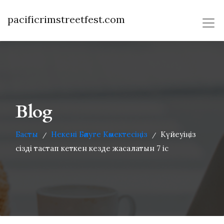
pacificrimstreetfest.com
Blog
Басты
Некені Бөлуге Көмектесіңіз
Күйеуіңіз
/
/
сізді тастап кеткен кезде жасалатын 7 іс