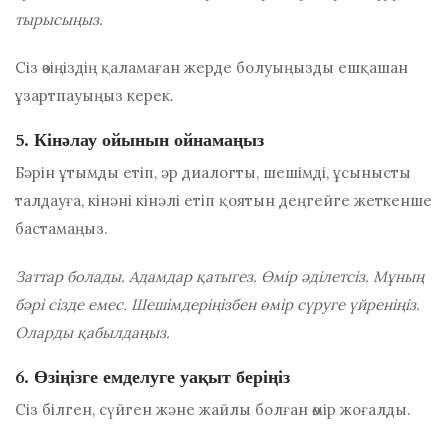
тырысыңыз.
Сіз өзіңіздің қаламаған жерде болуыңызды ешқашан
ұзартпауыңыз керек.
5. Кінәлау ойынын ойнамаңыз
Бәрін ұтымды етіп, әр диалогты, шешімді, ұсынысты
талдауға, кінәні кінәлі етіп қоятын деңгейге жеткенше
бастамаңыз.
Заттар болады. Адамдар қатыгез. Өмір әділетсіз. Мұның
бәрі сізде емес. Шешімдеріңізбен өмір сүруге үйреніңіз.
Оларды қабылдаңыз.
6. Өзіңізге емделуге уақыт беріңіз
Сіз білген, сүйген және жайлы болған өмір жоғалды.