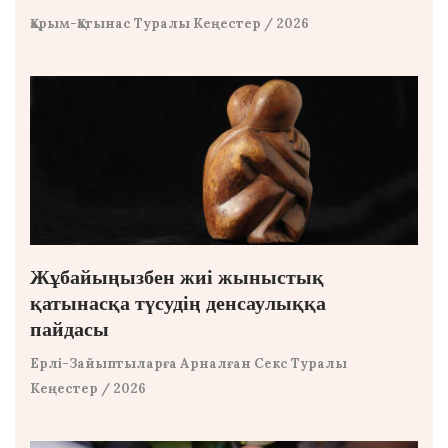
Қарым-Қатынас Туралы Кеңестер
/ 2026
Жұбайыңызбен жиі жыныстық
қатынасқа түсудің денсаулыққа
пайдасы
Ерлі-Зайыптыларға Арналған Секс Туралы
Кеңестер
/ 2026