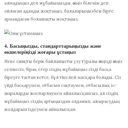
алмадыңыз деп жұбайыңызды, өзіңіз білемін деп
ойлаған адамды жоқтаңыз, балаларыңызбен бірге
армандаған болашақты жоқтаңыз.
4. Басыңызды, стандарттарыңызды және
өкшелеріңізді жоғары ұстаңыз
Неке сияқты берік байланысты үзу туралы өзіңізді өзіңіз
сезінесіз, бірақ егер сіздің жұбайыңыз сізді басқа
біреуге тастап кетсе, бұл тікелей масқара болады. Сіз
үйді басқарумен, отбасын сақтаумен, отбасылық іс-
шараларды жоспарлаумен айналысқансыз, ал сіздің
жұбайыңыз сіздің артыңыздан алданып, ажырасудың
жолдарын іздеумен айналысқан.