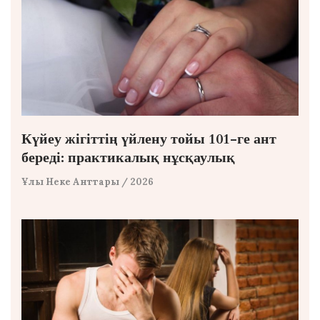
Күйеу жігіттің үйлену тойы 101-ге ант
береді: практикалық нұсқаулық
Ұлы Неке Анттары
/ 2026