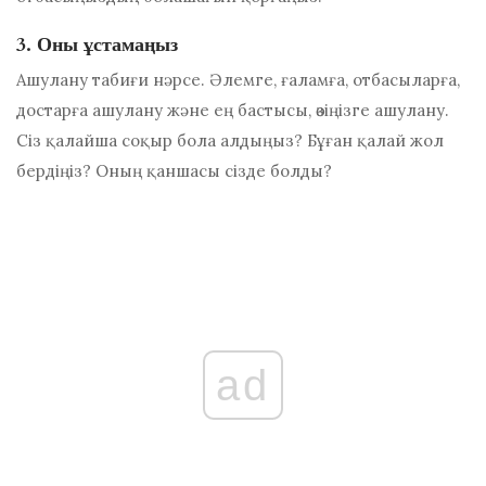
3. Оны ұстамаңыз
Ашулану табиғи нәрсе. Әлемге, ғаламға, отбасыларға,
достарға ашулану және ең бастысы, өзіңізге ашулану.
Сіз қалайша соқыр бола алдыңыз? Бұған қалай жол
бердіңіз? Оның қаншасы сізде болды?
ad