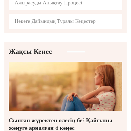
Ажырасуды Анықтау Процесі
Некеге Дайындық Туралы Кеңестер
Жақсы Кеңес
Сынған жүректен өлесің бе? Қайғыны
жеңуге арналған 6 кеңес