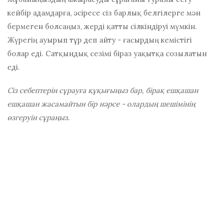
кейбір адамдарға, әсіресе сіз барлық белгілерге мән
бермеген болсаңыз, жерді қатты сілкіндіруі мүмкін.
Жүрегің ауырып тұр деп айту - ғасырдың кемістігі
болар еді. Сатқындық сезімі біраз уақытқа созылатын
еді.
Сіз себептерін сұрауға құқығыңыз бар, бірақ ешқашан
ешқашан жасамайтын бір нәрсе - олардың шешімінің
өзгеруін сұраңыз.