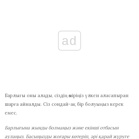
ad
Барлығы оны алады, сіздің өміріңіз үлкен аласапыран
шарға айналды. Сіз сондай-ақ бір болуыңыз керек
емес.
Барлығына жынды болмаңыз және екінші отбасын
аулаңыз. Басыңызды жоғары көтеріп, әрі қарай жүруге