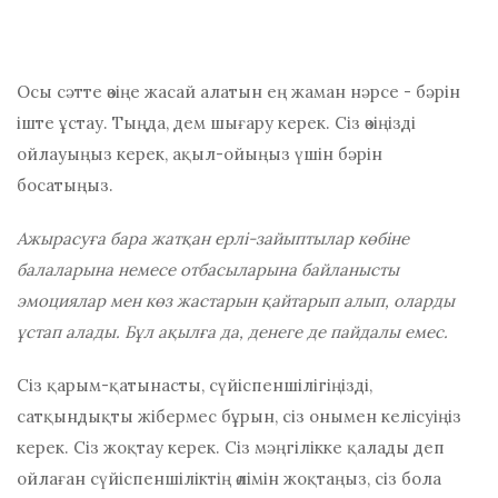
Осы сәтте өзіңе жасай алатын ең жаман нәрсе - бәрін
іште ұстау. Тыңда, дем шығару керек. Сіз өзіңізді
ойлауыңыз керек, ақыл-ойыңыз үшін бәрін
босатыңыз.
Ажырасуға бара жатқан ерлі-зайыптылар көбіне
балаларына немесе отбасыларына байланысты
эмоциялар мен көз жастарын қайтарып алып, оларды
ұстап алады. Бұл ақылға да, денеге де пайдалы емес.
Сіз қарым-қатынасты, сүйіспеншілігіңізді,
сатқындықты жібермес бұрын, сіз онымен келісуіңіз
керек. Сіз жоқтау керек. Сіз мәңгілікке қалады деп
ойлаған сүйіспеншіліктің өлімін жоқтаңыз, сіз бола