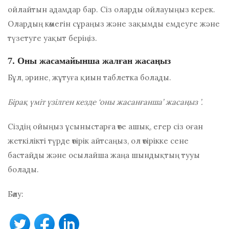
ойлайтын адамдар бар. Сіз оларды ойлауыңыз керек.
Олардың көмегін сұраңыз және зақымды емдеуге және
түзетуге уақыт беріңіз.
7. Оны жасамайынша жалған жасаңыз
Бұл, әрине, жұтуға қиын таблетка болады.
Бірақ үміт үзілген кезде ‘оны жасанғанша’ жасаңыз ’.
Сіздің ойыңыз ұсыныстарға өте ашық, егер сіз оған
жеткілікті түрде өтірік айтсаңыз, ол өтірікке сене
бастайды және осылайша жаңа шындықтың тууы
болады.
Бөлу: