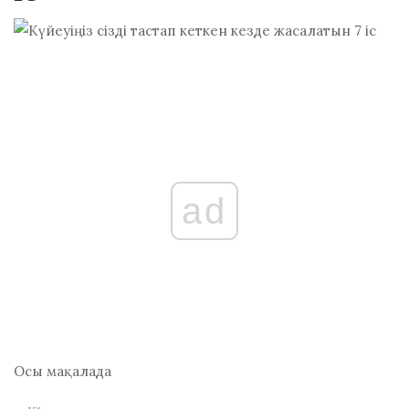
ad
Осы мақалада