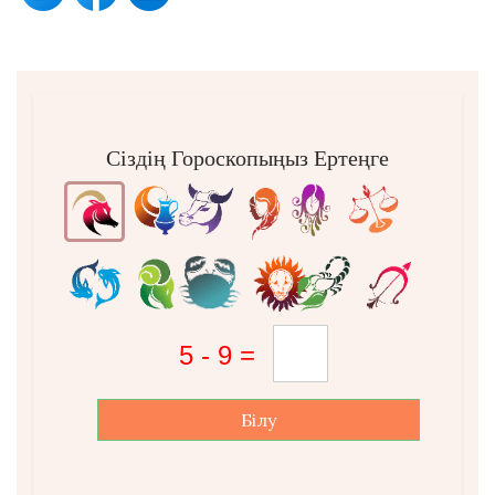
Сіздің Гороскопыңыз Ертеңге
Білу