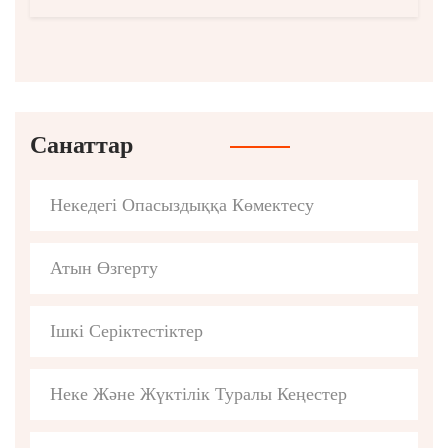
Санаттар
Некедегі Опасыздыққа Көмектесу
Атын Өзгерту
Ішкі Серіктестіктер
Неке Және Жүктілік Туралы Кеңестер