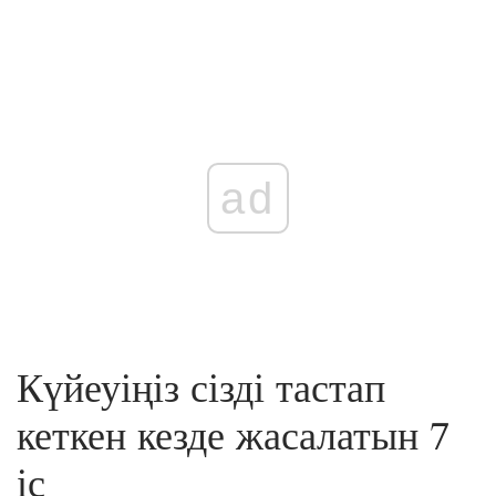
ad
Күйеуіңіз сізді тастап
кеткен кезде жасалатын 7
іс