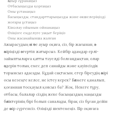
Қайыр сұрамаңыз
Отбасыңызды қорғаңыз
Оны ұстамаңыз
Басыңызды, стандарттарыңызды және өкшелеріңізді
жоғары ұстаңыз
Кінәлау ойынын ойнамаңыз
Өзіңізге емделуге уақыт беріңіз
Оны жасамайынша жалған
Ажырасудың өзі өте ауыр оқиға, сіз, бір жағынан, өз
өміріңізді өзгертіп жатырсыз. Кейбір адамдар ерлі-
зайыптыларға қатты тәуелді болғандықтан, олар
өздерін толық емес деп санайды және қауіпсіздік
торынсыз адасады. Құдай сақтасын, егер біреудің өмірі
осы кезеңге келсе, не істеу керек? Бөлмеге қамалып,
қоғамнан тосқауыл қоясыз ба? Жоқ. Некеге тұру,
отбасы, балалар сіздің жеке басыңыздың маңызды
бөліктерінің бірі болып саналады, бірақ сіз бұған дейін
де өмір сүргенсіз. Өзіңізді шектемеңіз. Бір оқиғаға