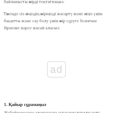
байланысты өмірді тоқтатпаңыз.
Төменде сіз өзіңіздің өміріңізді жасарту және өзіңіз үшін
бақытты және сау болу үшін өмір сүруге болатын
бірнеше нәрсе жасай аласыз:
ad
1. Қайыр сұрамаңыз
Жұбайыңыздың ажырасуды сұрағаны туралы есту