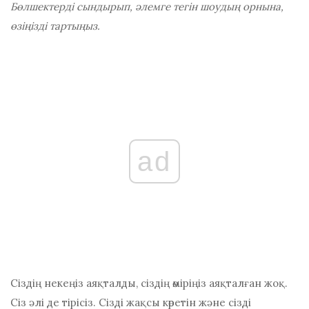
Бөлшектерді сындырып, әлемге тегін шоудың орнына,
өзіңізді тартыңыз.
ad
Сіздің некеңіз аяқталды, сіздің өміріңіз аяқталған жоқ.
Сіз әлі де тірісіз. Сізді жақсы көретін және сізді