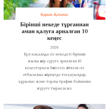
Қарым-Қатынас
Бірінші некеде тұрғаннан
аман қалуға арналған 10
кеңес
2026
Бұл мақалада сіз некедегі бірінші
жылы өмір сүруге арналған 10
кеңестермен бөлісесіз, өйткені сіз
отбасылық өміріңізде тосқауылдар,
құрылыс және торлы трафик бойынша
жүруге тырысасыз.