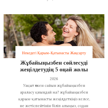
Некедегі Қарым-Қатынасты Жақсарту
Жұбайыңызбен сөйлесуді
жеңілдетудің 5 оңай жолы
2026
Уақыт өткен сайын жұбайыңызбен
араласу қиындай ма? жұбайыңызбен
қарым-қатынасты жеңілдеткіңіз келсе,
не жетіспейтінін біліп алыңыз, содан