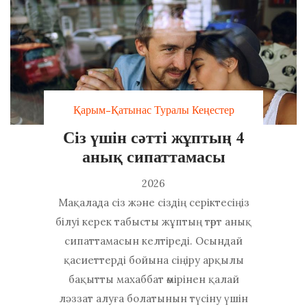
Қарым-Қатынас Туралы Кеңестер
Сіз үшін сәтті жұптың 4
анық сипаттамасы
2026
Мақалада сіз және сіздің серіктесіңіз
білуі керек табысты жұптың төрт анық
сипаттамасын келтіреді. Осындай
қасиеттерді бойына сіңіру арқылы
бақытты махаббат өмірінен қалай
ләззат алуға болатынын түсіну үшін