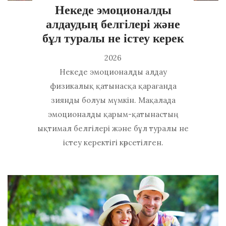
Некеде эмоционалды
алдаудың белгілері және
бұл туралы не істеу керек
2026
Некеде эмоционалды алдау
физикалық қатынасқа қарағанда
зиянды болуы мүмкін. Мақалада
эмоционалды қарым-қатынастың
ықтимал белгілері және бұл туралы не
істеу керектігі көрсетілген.