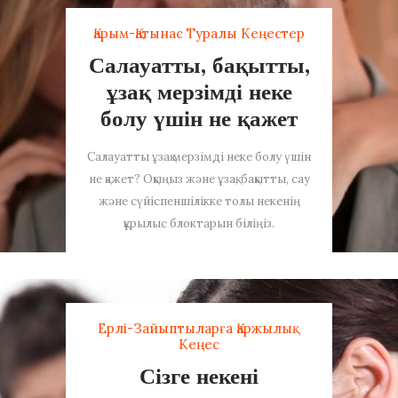
Қарым-Қатынас Туралы Кеңестер
Салауатты, бақытты,
ұзақ мерзімді неке
болу үшін не қажет
Салауатты ұзақ мерзімді неке болу үшін
не қажет? Оқыңыз және ұзақ, бақытты, сау
және сүйіспеншілікке толы некенің
құрылыс блоктарын біліңіз.
Ерлі-Зайыптыларға Қаржылық
Кеңес
Сізге некені