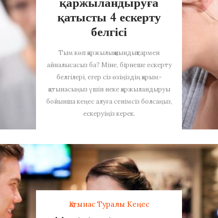
қаржыландыруға
қатысты 4 ескерту
белгісі
Тым көп қаржылық қиындықтармен
айналысасыз ба? Міне, бірнеше ескерту
белгілері, егер сіз өзіңіздің қарым-
қатынасыңыз үшін неке қаржыландыруы
бойынша кеңес алуға сенімсіз болсаңыз,
ескеруіңіз керек.
Қатынас Туралы Кеңес