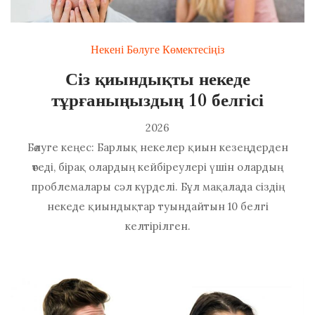
Некені Бөлуге Көмектесіңіз
Сіз қиындықты некеде
тұрғаныңыздың 10 белгісі
2026
Бөлуге кеңес: Барлық некелер қиын кезеңдерден
өтеді, бірақ олардың кейбіреулері үшін олардың
проблемалары сәл күрделі. Бұл мақалада сіздің
некеде қиындықтар туындайтын 10 белгі
келтірілген.