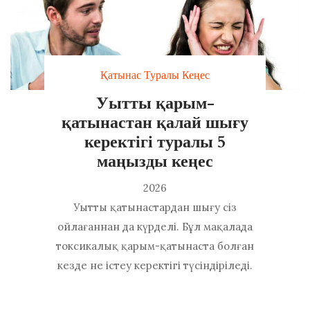
Қатынас Туралы Кеңес
Уытты қарым-
қатынастан қалай шығу
керектігі туралы 5
маңызды кеңес
2026
Уытты қатынастардан шығу сіз
ойлағаннан да күрделі. Бұл мақалада
токсикалық қарым-қатынаста болған
кезде не істеу керектігі түсіндіріледі.