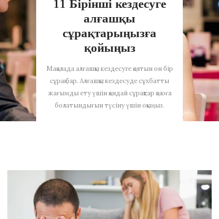
11 Бірінші кездесуге
алғашқы
сұрақтарыңызға
қойыңыз
Мақалада алғашқы кездесуге қоятын он бір
сұрақ бар. Алғашқы кездесуде сұхбатты
жағымды ету үшін қандай сұрақтар қоюға
болатындығын түсіну үшін оқыңыз.