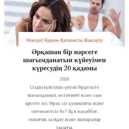
Некедегі Қарым-Қатынасты Жақсарту
Әрқашан бір нәрсеге
шағымданатын күйеуімен
күресудің 20 қадамы
2026
Сіздің күйеуіңіз үнемі бірдеңеге
шағымданып, негативті және сын
көрсете ме; бірақ сіз қуанышты және
оптимистсіз бе? Бұл махаббат,
эмпатия, қолдау және шекаралар
уақыты.