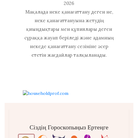
2026
Мақалада неке қанағаттану деген не,
неке қанағаттануына жетудің
қиындықтары мен құпиялары деген
сұраққа жауап беріледі және адамның
некеде қанағаттану сезіміне әсер
ететін жағдайлар талқыланады.
Сіздің Гороскопыңыз Ертеңге