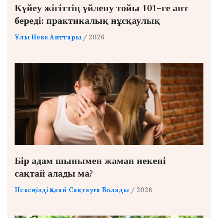
Күйеу жігіттің үйлену тойы 101-ге ант
береді: практикалық нұсқаулық
Ұлы Неке Анттары
/ 2026
Бір адам шынымен жаман некені
сақтай алады ма?
Некеңізді Қалай Сақтауға Болады
/ 2026