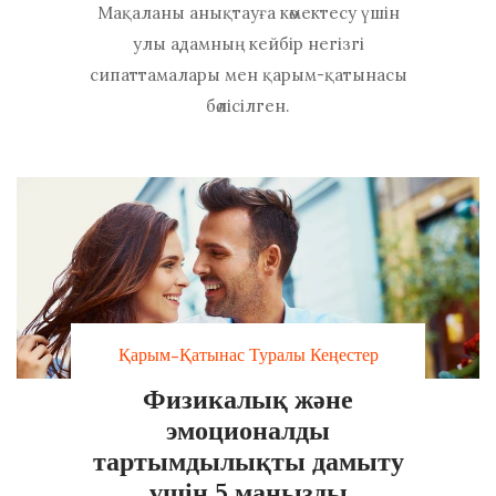
Мақаланы анықтауға көмектесу үшін
улы адамның кейбір негізгі
сипаттамалары мен қарым-қатынасы
бөлісілген.
Қарым-Қатынас Туралы Кеңестер
Физикалық және
эмоционалды
тартымдылықты дамыту
үшін 5 маңызды