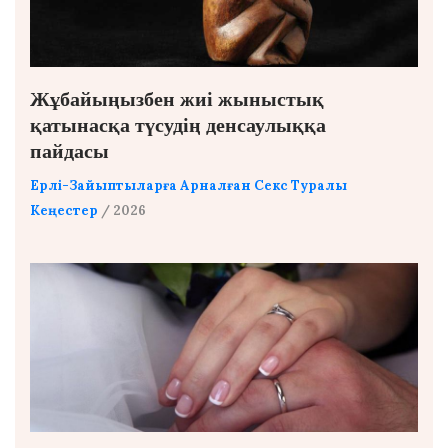
Жұбайыңызбен жиі жыныстық
қатынасқа түсудің денсаулыққа
пайдасы
Ерлі-Зайыптыларға Арналған Секс Туралы
Кеңестер
/ 2026