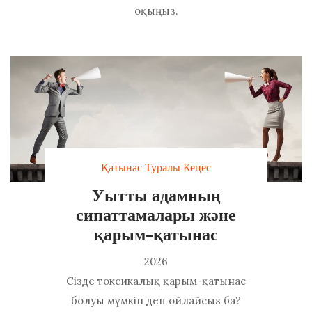
оқыңыз.
Қатынас Туралы Кеңес
Уытты адамның
сипаттамалары және
қарым-қатынас
2026
Сізде токсикалық қарым-қатынас
болуы мүмкін деп ойлайсыз ба?