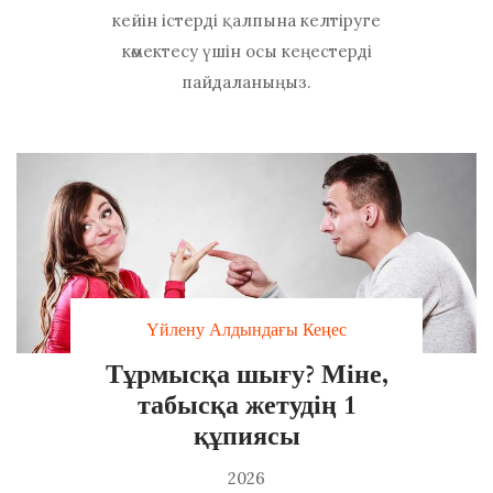
кейін істерді қалпына келтіруге
көмектесу үшін осы кеңестерді
пайдаланыңыз.
Үйлену Алдындағы Кеңес
Тұрмысқа шығу? Міне,
табысқа жетудің 1
құпиясы
2026