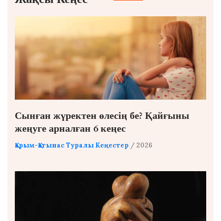
Сынған жүректен өлесің бе? Қайғыны
жеңуге арналған 6 кеңес
Қарым-Қатынас Туралы Кеңестер
/ 2026