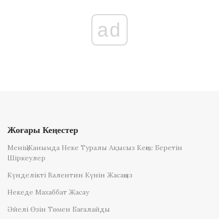
ad
Жоғары Кеңестер
Менің Жанымда Неке Туралы Ақысыз Кеңес Беретін
Шіркеулер
Күнделікті Валентин Күнін Жасаңыз
Некеде Махаббат Жасау
Әйелі Өзін Төмен Бағалайды