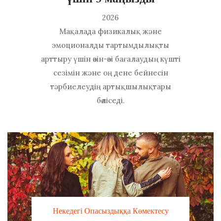
2026
Мақалада физикалық және
эмоционалды тартымдылықты
арттыру үшін өзін-өзі бағалаудың күшті
сезімін және оң дене бейнесін
тәрбиелеудің артықшылықтары
бөліседі.
Некедегі Опасыздыққа Көмектесу