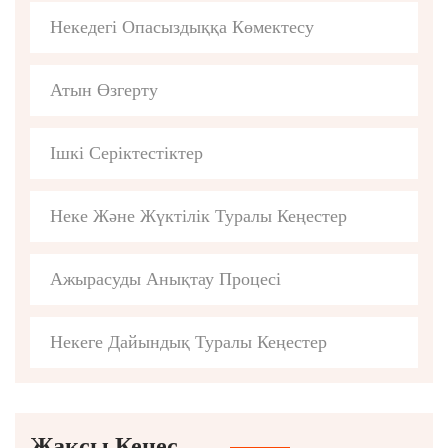
Некедегі Опасыздыққа Көмектесу
Атын Өзгерту
Ішкі Серіктестіктер
Неке Және Жүктілік Туралы Кеңестер
Ажырасуды Анықтау Процесі
Некеге Дайындық Туралы Кеңестер
Жақсы Кеңес