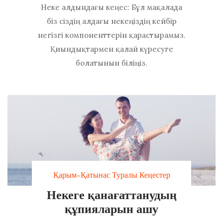
Неке алдындағы кеңес: Бұл мақалада
біз сіздің алдағы некеңіздің кейбір
негізгі компоненттерін қарастырамыз.
Қиындықтармен қалай күресуге
болатынын біліңіз.
Қарым-Қатынас Туралы Кеңестер
Некеге қанағаттанудың
құпияларын ашу