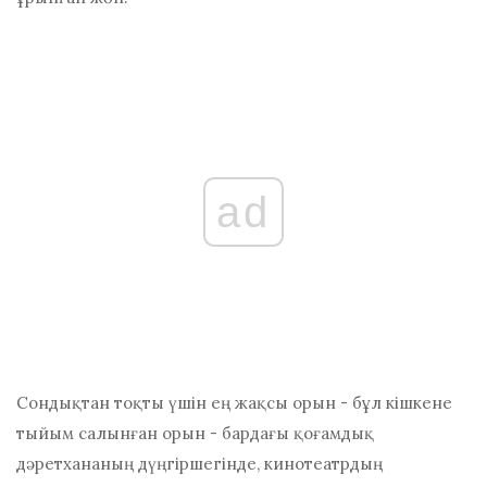
ad
Сондықтан тоқты үшін ең жақсы орын - бұл кішкене
тыйым салынған орын - бардағы қоғамдық
дәретхананың дүңгіршегінде, кинотеатрдың