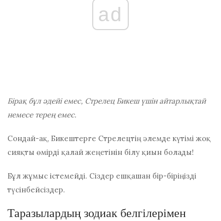
ad
Бірақ бұл әдейі емес, Стрелец Бикеш үшін айтарлықтай
немесе терең емес.
Сондай-ақ, Бикештерге Стрелецтің әлемде күтімі жоқ
сияқты өмірді қалай жеңетінін білу қиын болады!
Бұл жұмыс істемейді. Сіздер ешқашан бір-біріңізді
түсінбейсіздер.
Таразылардың зодиак белгілерімен