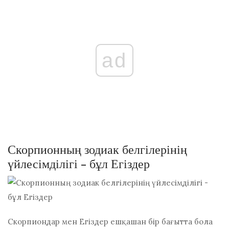
ad
Скорпионның зодиак белгілерінің
үйлесімділігі - бұл Егіздер
Скорпиондар мен Егіздер ешқашан бір бағытта бола