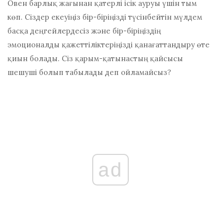
Овен барлық жағынан қатерлі ісік ауруы үшін тым
көп. Сіздер екеуіңіз бір-біріңізді түсінбейтін мүлдем
басқа деңгейлердесіз және бір-біріңіздің
эмоционалды қажеттіліктеріңізді қанағаттандыру өте
қиын болады. Сіз қарым-қатынастың қайсысы
шешуші болып табылады деп ойламайсыз?
ad