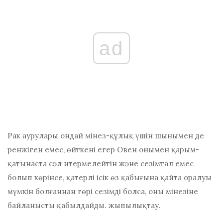
ad
Рак аурулары ондай мінез-құлық үшін шынымен де
ренжіген емес, өйткені егер Овен онымен қарым-
қатынаста сәл итермелейтін және сезімтал емес
болып көрінсе, қатерлі ісік өз қабығына қайта оралуы
мүмкін болғаннан гөрі сезімді болса, оны мінезіне
байланысты қабылдайды. жыпылықтау.