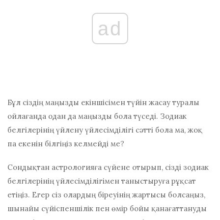
ad
Бұл сіздің маңызды екіншісімен түйін жасау туралы
ойлағанда одан да маңызды бола түседі. Зодиак
белгілерінің үйлену үйлесімділігі сәтті бола ма, жоқ
па екенін білгіңіз келмейді ме?
Сондықтан астрологияға сүйене отырып, сізді зодиак
белгілерінің үйлесімділігімен таныстыруға рұқсат
етіңіз. Егер сіз олардың біреуінің жартысы болсаңыз,
шынайы сүйіспеншілік пен өмір бойы қанағаттануды