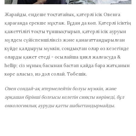
Жарайды, ендеше тоқтатайық, қатерлі ісік Овенға
қарағанда ерекше мұқтаж. Бұдан да көп. Қатерлі ісіктің
қажеттілігі тоқты тұншықтырып, қатерлі ісік ауруын
мүлдем сүйіспеншіліксіз және қанағаттандырылған
күйде қалдыруы мүмкін, сондықтан олар өз кезегінде
оларды қажет етеді - осылайша цикл жалғасуда &
hellip; сіз мұның басынан бастап қайда бара жатқанын
көре аласыз, иә дәл солай. Төбешік.
Овен сондай-ақ итермелейтін болуы мүмкін, және
әрқашан бірінші болғысы келетін сияқты көрінеді, бұл
онкологиялық ауруды қатты шабыттандырмайды.