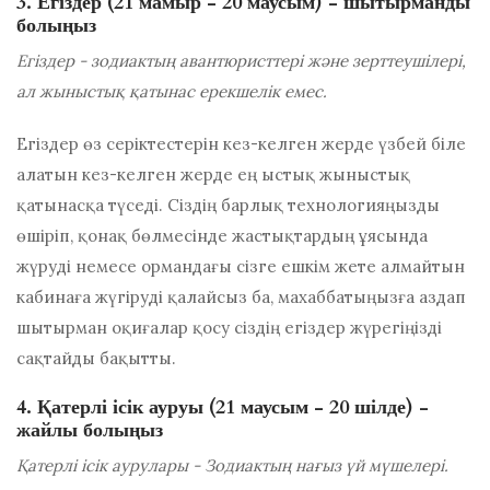
3. Егіздер (21 мамыр - 20 маусым) - шытырманды
болыңыз
Егіздер - зодиактың авантюристтері және зерттеушілері,
ал жыныстық қатынас ерекшелік емес.
Егіздер өз серіктестерін кез-келген жерде үзбей біле
алатын кез-келген жерде ең ыстық жыныстық
қатынасқа түседі. Сіздің барлық технологияңызды
өшіріп, қонақ бөлмесінде жастықтардың ұясында
жүруді немесе ормандағы сізге ешкім жете алмайтын
кабинаға жүгіруді қалайсыз ба, махаббатыңызға аздап
шытырман оқиғалар қосу сіздің егіздер жүрегіңізді
сақтайды бақытты.
4. Қатерлі ісік ауруы (21 маусым - 20 шілде) -
жайлы болыңыз
Қатерлі ісік аурулары - Зодиактың нағыз үй мүшелері.