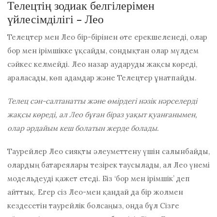
Телецтің зодиак белгілерімен
үйлесімділігі - Лео
Телецтер мен Лео бір-бірінен өте ерекшеленеді, олар
бор мен ірімшікке ұқсайды, сондықтан олар мүлдем
сәйкес келмейді. Лео назар аударуды жақсы көреді,
араласады, көп адамдар және Телецтер ұнатпайды.
Телец сән-салтанатты және өмірдегі нәзік нәрселерді
жақсы көреді, ал Лео бұған біраз уақыт қуанғанымен,
олар әрдайым кеш болатын жерде болады.
Таурейлер Лео сияқты әлеуметтену үшін салынбайды,
олардың батареялары тезірек таусылады, ал Лео үнемі
модельдеуді қажет етеді. Біз ‘бор мен ірімшік’ деп
айттық. Егер сіз Лео-мен қандай да бір жолмен
кездесетін таурейлік болсаңыз, онда бұл
Сізге