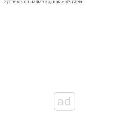
күтпеңіз
ең нашар зодиак матчтары
!
ad