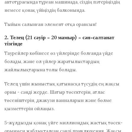
автотұрағында тұрған машинада, сіздің пәтеріңіздің
немесе қонақ үйіңіздің балконында.
Тыйым салынған элемент отқа орансын!
2. Телец (21 сәуір - 20 мамыр) - сән-салтанат
тізгінде
Таурейлер көбінесе өз үйлерінде болғанда үйде
болады, және ол үйлер жаратылыстардың
жайлылықтарына толы болады.
Телец үшін жыныстық қатынасқа түсудің ең жақсы
орны - сәнді жерде. Шатыр төсектерін, атлас
төсеніштерін, джакузи ванналарын және бөлме
қызметтерін ойлаңыз.
5-жұлдызды қонақ үйге миллиондық жастық төсек-
орынмен жабдықталған сәнді приключения. Жақсы