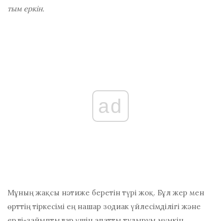
тым еркін.
ad
Мұның жақсы нәтиже беретін түрі жоқ. Бұл жер мен
өрттің тіркесімі
ең нашар зодиак үйлесімділігі және
ерлі-зайыптылар үшін апатты тудыруы мүмкін.