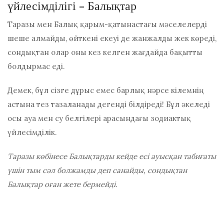
үйлесімділігі - Балықтар
Таразы мен Балық қарым-қатынастағы мәселелерді
шеше алмайды, өйткені екеуі де жанжалды жек көреді,
сондықтан олар оны кез келген жағдайда бақытты
болдырмас еді.
Демек, бұл сізге дұрыс емес барлық нәрсе кілемнің
астына тез тазаланады дегенді білдіреді! Бұл әкеледі
осы ауа мен су белгілері арасындағы зодиактық
үйлесімділік.
Таразы көбінесе Балықтарды кейде есі ауысқан табиғаты
үшін тым сәл болжамды деп санайды, сондықтан
Балықтар оған жете бермейді.