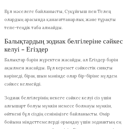
Бұл мәселеге байланысты, Суқұйғыш пен Телец
олардың арасында қанағаттанарлық және тұрақты
тепе-теңдік таба алмайды.
Балықтардың зодиак белгілеріне сәйкес
келуі - Егіздер
Балықтар бәрін жүректен жасайды, ал Егіздер бәрін
ақылмен жасайды. Бұл керемет сәйкестік сияқты
көрінеді, бірақ шын мәнінде олар бір-біріне мүлдем
сәйкес келмейді.
Зодиак белгілерінің некеге сәйкес келуі сіз үшін
алғышарт болуы мүмкін немесе болмауы мүмкін,
өйткені бұл сіздің сеніміңізге байланысты. Өмір
бойына міндеттемелерді орындау үшін зодиактың ең