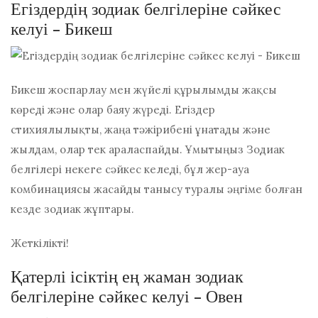
Егіздердің зодиак белгілеріне сәйкес
келуі - Бикеш
Бикеш жоспарлау мен жүйелі құрылымды жақсы
көреді және олар баяу жүреді. Егіздер
стихиялылықты, жаңа тәжірибені ұнатады және
жылдам, олар тек араласпайды. Ұмытыңыз
Зодиак
белгілері некеге сәйкес келеді, бұл
жер-ауа
комбинациясы жасайды
танысу туралы әңгіме болған
кезде зодиак жұптары.
Жеткілікті!
Қатерлі ісіктің ең жаман зодиак
белгілеріне сәйкес келуі - Овен