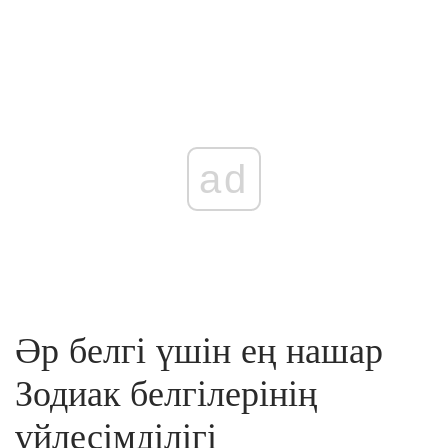
ad
Әр белгі үшін ең нашар
Зодиак белгілерінің
үйлесімділігі