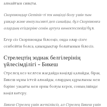
алмайтын сияқты.
Скорпиондар Geminis-ті тек көңілді болу үшін тым
ұшқыр және импульсивті деп санайды, бұл Скорпионға
олардың егіздеріне сенім артуға көмектеспейді
бұл.
Егер сіз Скорпионды білсеңіз, онда олар сізге
сенбейтін болса, қиындықтар болатынын білесіз.
Стрелецтің зодиак белгілерінің
үйлесімділігі - Бикеш
Стрелец кез-келген жағдайда көңілді қалайды, бірақ
Бикеш мұны істей алмайды, олардың құрылымы мен
бәріне уақыты мен орны болуы керек, соның ішінде
көңіл көтеру.
Бикеш Стрелец үшін жеткіліксіз, ал Стрелец Бикеш үшін