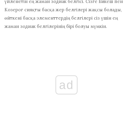
үйленетін ең жаман зодиак белгісі. Сізге Бикеш пен
Козерог сияқты басқа жер белгілері жақсы болады,
өйткені басқа элементтердің белгілері сіз үшін ең
жаман зодиак белгілерінің бірі болуы мүмкін.
ad