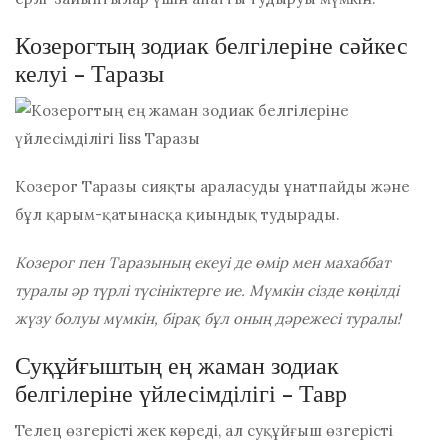
Козерогтың зодиак белгілеріне сәйкес
келуі - Таразы
Козерог Таразы сияқты араласуды ұнатпайды және
бұл қарым-қатынасқа қиындық тудырады.
Козерог пен Таразының екеуі де өмір мен махаббат
туралы әр түрлі түсініктерге ие. Мүмкін сізде көңілді
жүзу болуы мүмкін, бірақ бұл оның дәрежесі туралы!
Суқұйғыштың ең жаман зодиак
белгілеріне үйлесімділігі - Тавр
Телец өзгерісті жек көреді, ал суқұйғыш өзгерісті