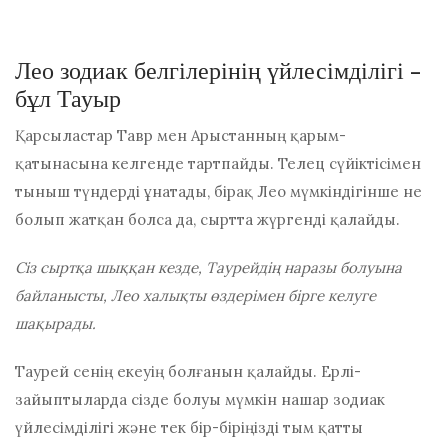
Лео зодиак белгілерінің үйлесімділігі -
бұл Тауыр
Қарсыластар Тавр мен Арыстанның қарым-
қатынасына келгенде тартпайды. Телец сүйіктісімен
тыныш түндерді ұнатады, бірақ Лео мүмкіндігінше не
болып жатқан болса да, сыртта жүргенді қалайды.
Сіз сыртқа шыққан кезде, Таурейдің наразы болуына
байланысты, Лео халықты өздерімен бірге келуге
шақырады.
Таурей сенің екеуің болғанын қалайды.
Ерлі-
зайыптыларда сізде болуы мүмкін
нашар зодиак
үйлесімділігі және
тек бір-біріңізді тым қатты