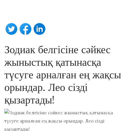
Зодиак белгісіне сәйкес
жыныстық қатынасқа
түсуге арналған ең жақсы
орындар. Лео сізді
қызартады!