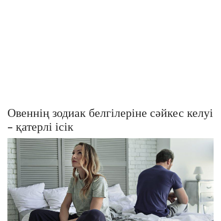
Овеннің зодиак белгілеріне сәйкес келуі
- қатерлі ісік