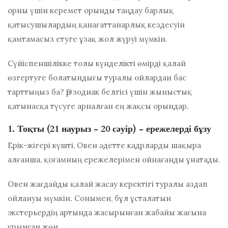
орны үшін керемет орынды таңдау барлық
қатысушылардың қанағаттанарлық кездесуін
қамтамасыз етуге ұзақ жол жүруі мүмкін.
Сүйіспеншілікке толы күнделікті өмірді қалай
өзгертуге болатындығы туралы ойлардан бас
тарттыңыз ба? Әр зодиак белгісі үшін жыныстық
қатынасқа түсуге арналған ең жақсы орындар.
1. Тоқты (21 наурыз - 20 сәуір) - ережелерді бұзу
Ерік-жігері күшті, Овен әдетте кадрларды шақыра
алғанша, қоғамның ережелерімен ойнағанды ​​ұнатады.
Овен жағдайды қалай жасау керектігі туралы аздап
ойлануы мүмкін. Сонымен, бұл ұсталатын
экстерьердің артында жасырынған жабайы жағына
ұрынған жөн.