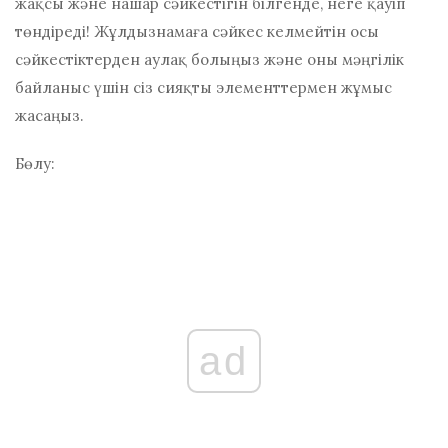
жақсы және нашар сәйкестігін білгенде, неге қауіп
төндіреді! Жұлдызнамаға сәйкес келмейтін осы
сәйкестіктерден аулақ болыңыз және оны мәңгілік
байланыс үшін сіз сияқты элементтермен жұмыс
жасаңыз.
Бөлу:
ad