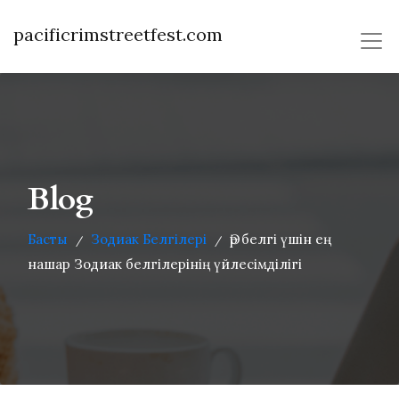
pacificrimstreetfest.com
Blog
Басты
Зодиак Белгілері
Әр белгі үшін ең
/
/
нашар Зодиак белгілерінің үйлесімділігі