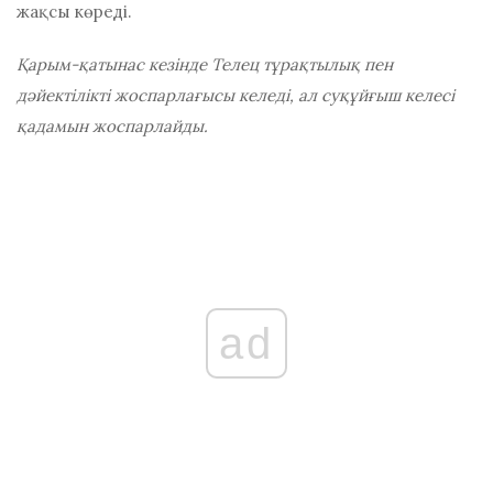
жақсы көреді.
Қарым-қатынас кезінде Телец тұрақтылық пен
дәйектілікті жоспарлағысы келеді, ал суқұйғыш келесі
қадамын жоспарлайды.
ad