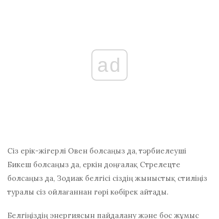
ad
Сіз ерік-жігерлі Овен болсаңыз да, тәрбиелеуші ​​
Бикеш болсаңыз да, еркін доңғалақ Стрелецте
болсаңыз да, Зодиак белгісі сіздің жыныстық стиліңіз
туралы сіз ойлағаннан гөрі көбірек айтады.
Белгіңіздің энергиясын пайдалану және бос жұмыс