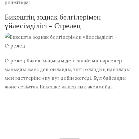
ренжітіңіз!
Бикештің зодиак белгілерімен
үйлесімділігі - Стрелец
Стрелец Бикеш маңызды деп санайтын нәрселер
маңызды емес деп ойлайды, тіпті олардың идеялары
мен әдеттеріне «пу пу» дейін жетеді. Бұл байсалды
және сезімтал Бикешке жақсылық әкелмейді.