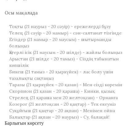
Осы мақалада
Тоқты (21 наурыз - 20 сәуір) - ережелерді бұзу
Телец (21 сәуір - 20 мамыр) - сән-салтанат тізгінде
Егіздер (21 мамыр - 20 маусым) - шытырманды
болыңыз
Қатерлі ісік (21 маусым - 20 шілде) - жайлы болыңыз
Арыстан (21 шілде - 20 тамыз) - Сіздің табынатын
көпшілік
Бикеш (21 тамыз - 20 қыркүйек) - лас болу үшін
тазалықты сақтаңыз
Таразы (21 қыркүйек - 20 қазан) - Мен сізді көремін
Скорпион (21 қазан - 20 қараша) - Кинки, қызық
Стрелец (21 қараша мен 20 желтоқсан) - Орманға
Козерог (21 желтоқсан - 20 қаңтар) - Тек екеуміз
Суқұйғыш (21 қаңтар - 20 ақпан) - Менімен ойна
Балықтар (21 ақпан - 20 наурыз) - Су, балақай!
Барлығын көрсету