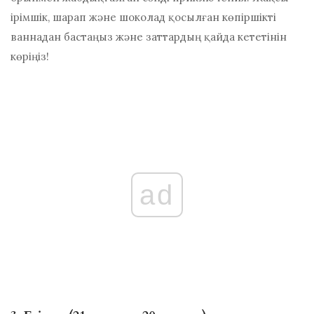
ірімшік, шарап және шоколад қосылған көпіршікті
ваннадан бастаңыз және заттардың қайда кететінін
көріңіз!
ad