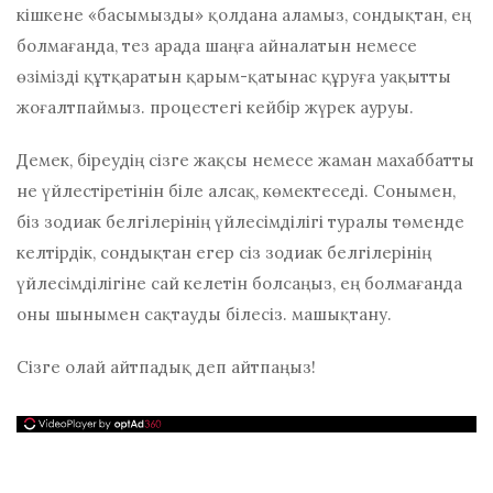
кішкене «басымызды» қолдана аламыз, сондықтан, ең
болмағанда, тез арада шаңға айналатын немесе
өзімізді құтқаратын қарым-қатынас құруға уақытты
жоғалтпаймыз. процестегі кейбір жүрек ауруы.
Демек, біреудің сізге жақсы немесе жаман махаббатты
не үйлестіретінін біле алсақ, көмектеседі. Сонымен,
біз зодиак белгілерінің үйлесімділігі туралы төменде
келтірдік, сондықтан егер сіз зодиак белгілерінің
үйлесімділігіне сай келетін болсаңыз, ең болмағанда
оны шынымен сақтауды білесіз. машықтану.
Сізге олай айтпадық деп айтпаңыз!