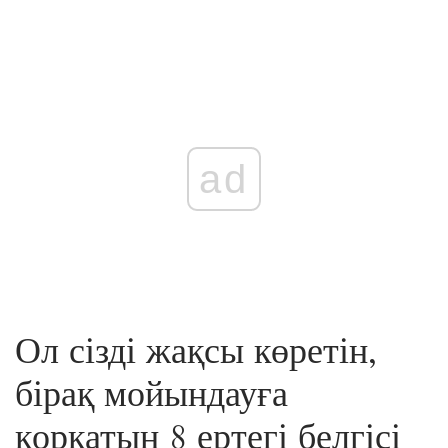
ad
Ол сізді жақсы көретін,
бірақ мойындауға
қорқатын 8 ертегі белгісі