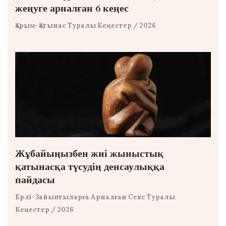
жеңуге арналған 6 кеңес
Қарым-Қатынас Туралы Кеңестер
/ 2026
Жұбайыңызбен жиі жыныстық
қатынасқа түсудің денсаулыққа
пайдасы
Ерлі-Зайыптыларға Арналған Секс Туралы
Кеңестер
/ 2026