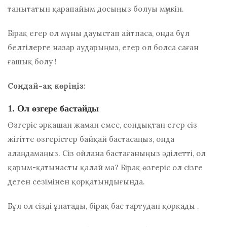
танытатын қарапайым досыңыз болуы мүмкін.
Бірақ егер ол мұны дауыстап айтпаса, онда бұл
белгілерге назар аударыңыз, егер ол болса
саған
ғашық болу
!
Сондай-ақ көріңіз:
1. Ол өзгере бастайды
Өзгеріс әрқашан жаман емес, сондықтан егер сіз
жігітте өзгерістер байқай бастасаңыз, онда
алаңдамаңыз. Сіз ойлана бастағаныңыз әділетті, ол
қарым-қатынасты қалай ма? Бірақ өзгеріс ол сізге
деген сезімінен қорқатындығында.
Бұл
ол сізді ұнатады, бірақ бас тартудан қорқады
.