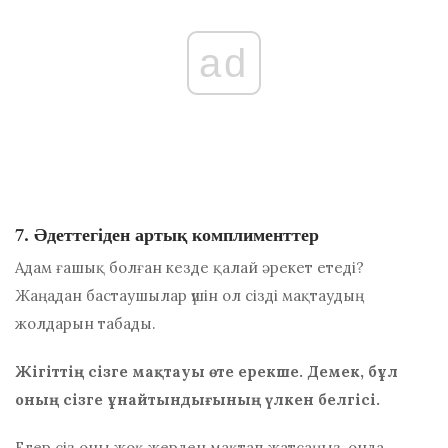
ad
7. Әдеттегіден артық комплименттер
Адам ғашық болған кезде қалай әрекет етеді?
Жаңадан бастаушылар үшін ол сізді мақтаудың
жолдарын табады.
Жігіттің сізге мақтауы өте ерекше. Демек, бұл
оның сізге ұнайтындығының үлкен белгісі.
Егер сіз оны жоқ жерден мақтап жатсаңыз, онда