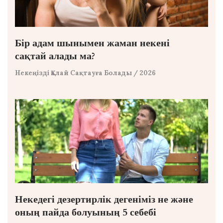
Бір адам шынымен жаман некені
сақтай алады ма?
Некеңізді Қалай Сақтауға Болады
/ 2026
Некедегі дезертирлік дегеніміз не және
оның пайда болуының 5 себебі