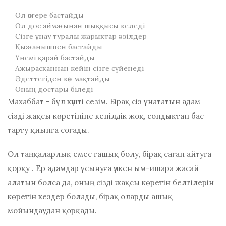
Ол өзгере бастайды
Ол дос аймағынан шыққысы келеді
Сізге ұнау туралы жарықтар әзілдер
Қызғанышпен бастайды
Үнемі қарай бастайды
Ажырасқаннан кейін сізге сүйенеді
Әдеттегіден көп мақтайды
Оның достары біледі
Махаббат - бұл күшті сезім. Бірақ сіз ұнататын адам
сізді жақсы көретініне кепілдік жоқ, сондықтан бас
тарту қиынға соғады.
Ол таңқаларлық емес
ғашық болу, бірақ саған айтуға
қорқу
. Ер адамдар ұсынуға үлкен ым-ишара жасай
алатын болса да, оның сізді жақсы көретін белгілерін
көретін кездер болады, бірақ оларды ашық
мойындаудан қорқады.