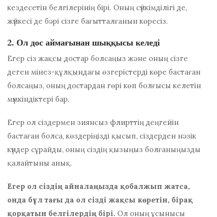
кездесетін белгілерінің бірі. Оның сүйкімділігі де,
жүйкесі де бәрі сізге бағытталғанын көресіз.
2. Ол дос аймағынан шыққысы келеді
Егер сіз жақсы достар болсаңыз және оның сізге
деген мінез-құлқындағы өзгерістерді көре бастаған
болсаңыз, оның достардан гөрі көп болғысы келетін
мүмкіндіктері бар.
Егер ол сіздермен зиянсыз флирттің деңгейін
бастаған болса, көздеріңізді қысып, сіздерден нәзік
күндер сұрайды, оның сіздің қызыңыз болғаныңызды
қалайтыны анық.
Егер ол сіздің айналаңызда қобалжып жатса,
онда бұл тағы да ол сізді жақсы көретін, бірақ
қорқатын белгілердің бірі.
Ол оның ұсынысы