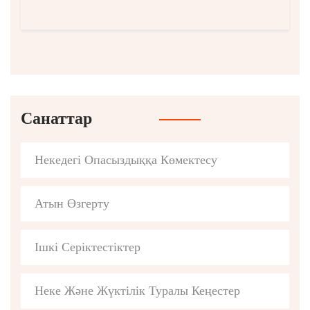
Санаттар
Некедегі Опасыздыққа Көмектесу
Атын Өзгерту
Ішкі Серіктестіктер
Неке Және Жүктілік Туралы Кеңестер