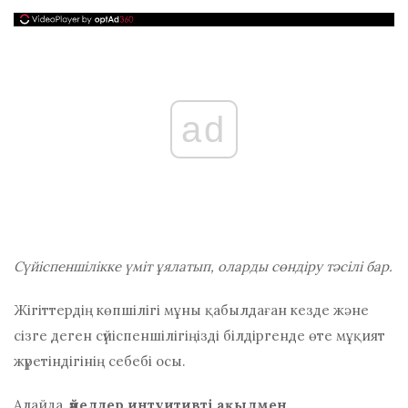
ad
Сүйіспеншілікке үміт ұялатып, оларды сөндіру тәсілі бар.
Жігіттердің көпшілігі мұны қабылдаған кезде және
сізге деген сүйіспеншілігіңізді білдіргенде өте мұқият
жүретіндігінің себебі осы.
Алайда,
әйелдер интуитивті ақылмен