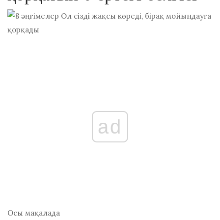
ad
Осы мақалада