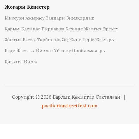
Жоғары Кеңестер
Миссури Ажырасу Заңдары Зинақорлық
Қарым-Қатынас Тырнақша Кезінде Жалғыз Әрекет
Жалғыз Басты Тәрбиенің Оң Және Теріс Жақтары
Егде Жастағы Әйелге Үйлену Проблемалары
Қатыгез Әйелі
Copyright © 2026 Барлық Құқықтар Сақталған
|
pacificrimstreetfest.com