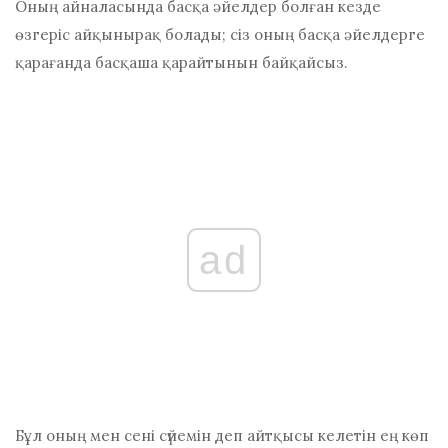
Оның айналасында басқа әйелдер болған кезде
өзгеріс айқынырақ болады; сіз оның басқа әйелдерге
қарағанда басқаша қарайтынын байқайсыз.
ad
Бұл оның мен сені сүйемін деп айтқысы келетін ең көп