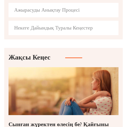
Ажырасуды Анықтау Процесі
Некеге Дайындық Туралы Кеңестер
Жақсы Кеңес
Сынған жүректен өлесің бе? Қайғыны