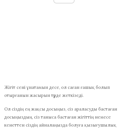
Жігіт сені ұнатамын десе, ол саған ғашық болып
отырғанын жасырын түрде жеткізеді.
Ол сіздің ең жақсы досыңыз, сіз араласуды бастаған
досыңыздың, сіз таныса бастаған жігіттің немесе
кенеттен сіздің айналаңызда болуға қызығушылық