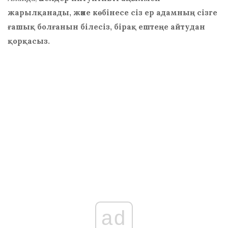
жарылқанады, және көбінесе сіз ер адамның сізге
ғашық болғанын білесіз, бірақ ештеңе айтудан
қорқасыз.
ad