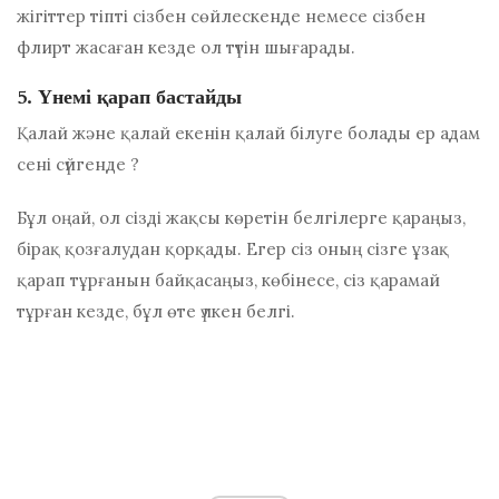
жігіттер тіпті сізбен сөйлескенде немесе сізбен
флирт жасаған кезде ол түтін шығарады.
5. Үнемі қарап бастайды
Қалай және қалай екенін қалай білуге ​​болады
ер адам
сені сүйгенде
?
Бұл оңай, ол сізді жақсы көретін белгілерге қараңыз,
бірақ қозғалудан қорқады. Егер сіз оның сізге ұзақ
қарап тұрғанын байқасаңыз, көбінесе, сіз қарамай
тұрған кезде, бұл өте үлкен белгі.