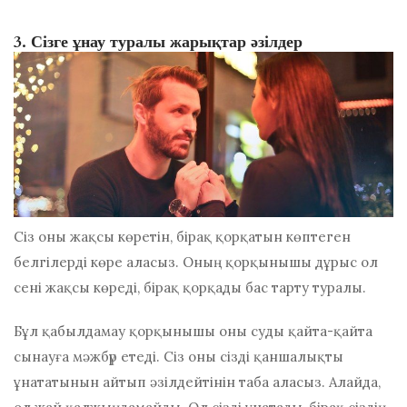
3. Сізге ұнау туралы жарықтар әзілдер
Сіз оны жақсы көретін, бірақ қорқатын көптеген
белгілерді көре аласыз. Оның қорқынышы дұрыс
ол
сені жақсы көреді, бірақ қорқады
бас тарту туралы.
Бұл қабылдамау қорқынышы оны суды қайта-қайта
сынауға мәжбүр етеді. Сіз оны сізді қаншалықты
ұнататынын айтып әзілдейтінін таба аласыз. Алайда,