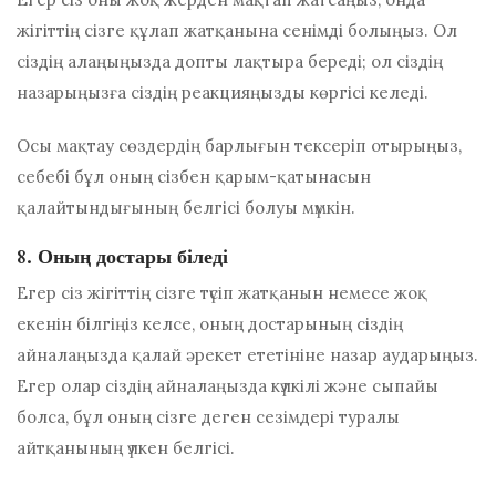
жігіттің сізге құлап жатқанына сенімді болыңыз. Ол
сіздің алаңыңызда допты лақтыра береді; ол сіздің
назарыңызға сіздің реакцияңызды көргісі келеді.
Осы мақтау сөздердің барлығын тексеріп отырыңыз,
себебі бұл оның сізбен қарым-қатынасын
қалайтындығының белгісі болуы мүмкін.
8. Оның достары біледі
Егер сіз жігіттің сізге түсіп жатқанын немесе жоқ
екенін білгіңіз келсе, оның достарының сіздің
айналаңызда қалай әрекет ететініне назар аударыңыз.
Егер олар сіздің айналаңызда күлкілі және сыпайы
болса, бұл оның сізге деген сезімдері туралы
айтқанының үлкен белгісі.