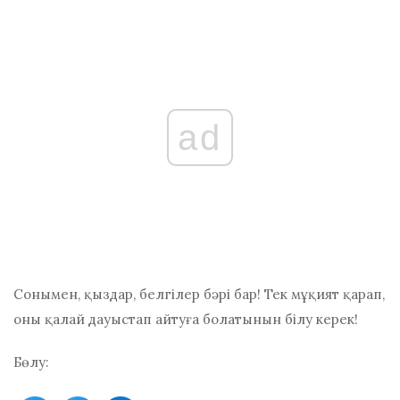
ad
Сонымен, қыздар, белгілер бәрі бар! Тек мұқият қарап,
оны қалай дауыстап айтуға болатынын білу керек!
Бөлу: