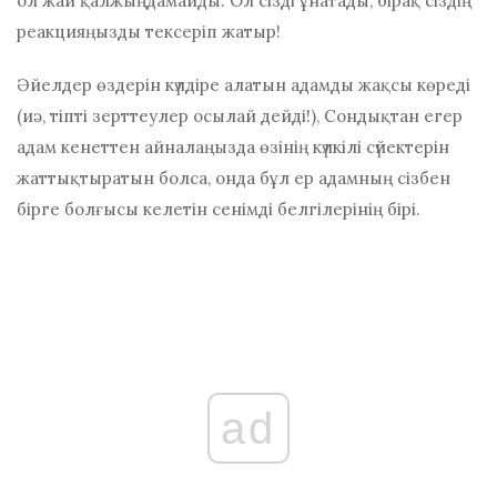
ол жай қалжыңдамайды. Ол сізді ұнатады, бірақ сіздің
реакцияңызды тексеріп жатыр!
Әйелдер өздерін күлдіре алатын адамды жақсы көреді
(иә, тіпті зерттеулер осылай дейді!), Сондықтан егер
адам кенеттен айналаңызда өзінің күлкілі сүйектерін
жаттықтыратын болса, онда бұл ер адамның сізбен
бірге болғысы келетін сенімді белгілерінің бірі.
ad