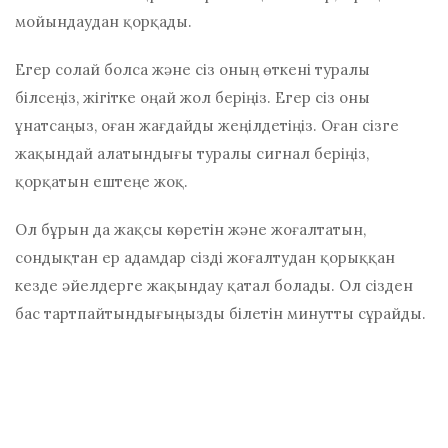
мойындаудан қорқады.
Егер солай болса және сіз оның өткені туралы
білсеңіз, жігітке оңай жол беріңіз. Егер сіз оны
ұнатсаңыз, оған жағдайды жеңілдетіңіз. Оған сізге
жақындай алатындығы туралы сигнал беріңіз,
қорқатын ештеңе жоқ.
Ол бұрын да жақсы көретін және жоғалтатын,
сондықтан ер адамдар сізді жоғалтудан қорыққан
кезде әйелдерге жақындау қатал болады. Ол сізден
бас тартпайтындығыңызды білетін минутты сұрайды.