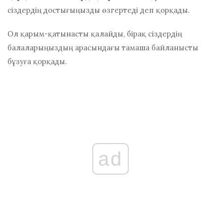
сіздердің достығыңызды өзгертеді деп қорқады.
Ол қарым-қатынасты қалайды, бірақ сіздердің
балаларыңыздың арасындағы тамаша байланысты
бұзуға қорқады.
ad