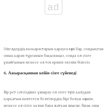
ad
Әйелдердің көзқарастарын қарауға күші бар, сондықтан
оның қарап тұрғанын бақылаңыз, сонда ол сізге
ұнайтынын немесе ол тек крипп екенін білесіз.
6. Ажырасқаннан кейін сізге сүйенеді
Бір рет сәтсіздікке ұшырау ол сізге түсіп қалудан
қорқатын көптеген белгілердің бірі болуы мүмкін,
немесе ол сізге құлап бара жатқан шығар, бірақ оны