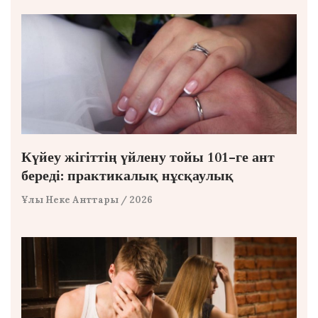
Күйеу жігіттің үйлену тойы 101-ге ант
береді: практикалық нұсқаулық
Ұлы Неке Анттары
/ 2026