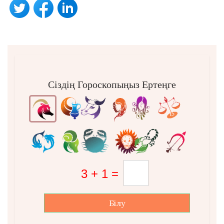
Сіздің Гороскопыңыз Ертеңге
Білу