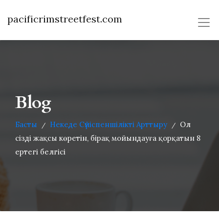
pacificrimstreetfest.com
Blog
Басты
Некеде Сүйіспеншілікті Арттыру
Ол
/
/
сізді жақсы көретін, бірақ мойындауға қорқатын 8
ертегі белгісі