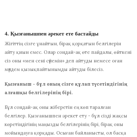
4. Қызғанышпен әрекет ете бастайды
Жігіттің сізге ұнайтын, бірақ қорқатын белгілерін
айту қиын емес. Олар сондай-ақ өте пайдалы, өйткені
сіз оны «мен сені сүйемін» деп айтуды немесе оған
мүлдем қызықпайтынымды айтуды білесіз.
Қызғаныш - бұл оның сізге құлап түсетіндігінің
алғашқы белгілерінің бірі.
Бұл сондай-ақ оны жіберетін ең көп таралған
белгілер. Қызғанышпен әрекет ету - бұл сізді жақсы
көретіндігінің маңызды белгілерінің бірі, бірақ оны
мойындауға қорқады. Осыған байланысты, ол басқа