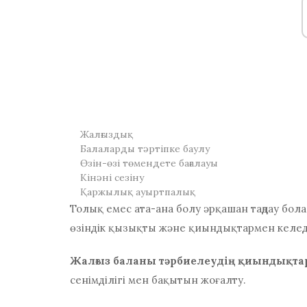
Жалғыздық
Балаларды тәртіпке баулу
Өзін-өзі төмендете бағалауы
Кінәні сезіну
Қаржылық ауыртпалық
Толық емес ата-ана болу әрқашан таңдау бола
өзіндік қызықты және қиындықтармен келед
Жалғыз баланы тәрбиелеудің қиындықт
сенімділігі мен бақытын жоғалту.