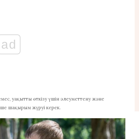
ad
мес, уақытты өткізу үшін әлеуметтену және
ше шақырым жүруі керек.