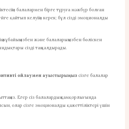
еріктесіңіз балалармен бірге тұруға мәжбүр болған
йге қайтып келуіңіз керек; бұл сізді эмоционалды
здің жұбайыңызбен және балаларыңызбен бөліскен
ндықтары сізді таң қалдырады.
озитивті ойлаумен ауыстырыңыз
сізге балалар
ттаңыз. Егер сіз балалардың қамқорлығында
 болсын, олар сізге эмоционалды қажеттіліктері үшін