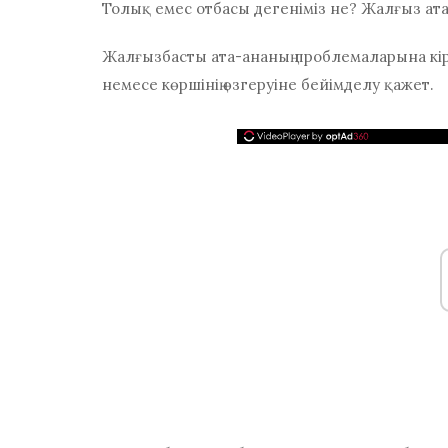
Толық емес отбасы дегеніміз не? Жалғыз ат
Жалғызбасты ата-ананың проблемаларына кіріс
немесе көршінің өзгеруіне бейімделу қажет.