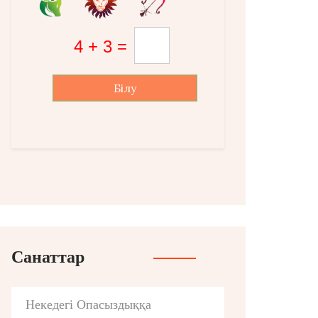
Білу
Санаттар
Некедегі Опасыздыққа