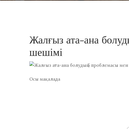
Жалғыз ата-ана болуд
шешімі
Осы мақалада