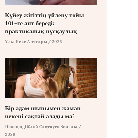
Күйеу жігіттің үйлену тойы
101-ге ант береді:
практикалық нұсқаулық
Ұлы Неке Анттары
/ 2026
Бір адам шынымен жаман
некені сақтай алады ма?
Некеңізді Қалай Сақтауға Болады
/
2026