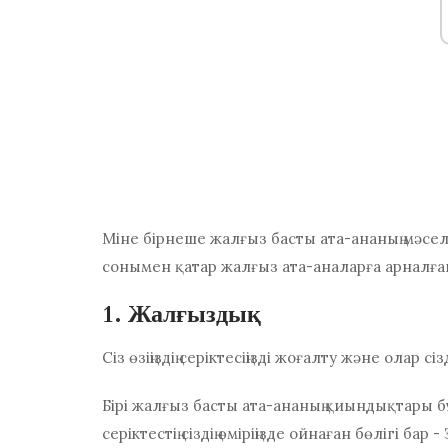
Міне бірнеше
жалғыз басты ата-ананың мәсел
сонымен қатар жалғыз ата-аналарға арналға
1. Жалғыздық
Сіз өзіңіздің серіктесіңізді жоғалту және олар сі
Бірі
жалғыз басты ата-ананың қиындықтары
б
серіктестің сіздің өміріңізде ойнаған бөлігі ба