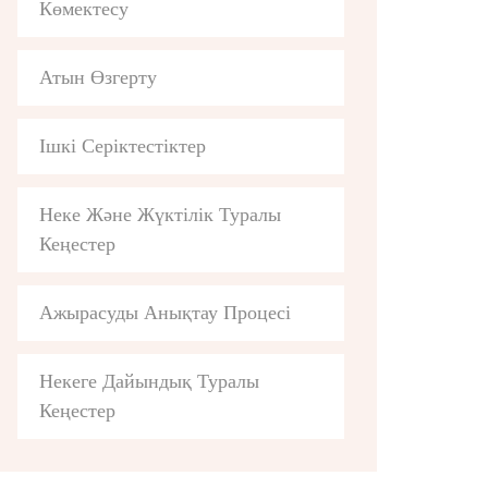
Көмектесу
Атын Өзгерту
Ішкі Серіктестіктер
Неке Және Жүктілік Туралы
Кеңестер
Ажырасуды Анықтау Процесі
Некеге Дайындық Туралы
Кеңестер