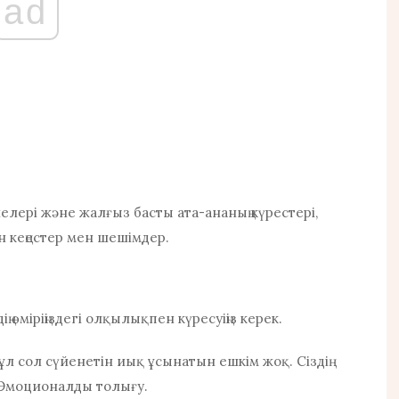
ad
елері және жалғыз басты ата-ананың күрестері,
н кеңестер мен шешімдер.
здің өміріңіздегі олқылықпен күресуіңіз керек.
ұл сол
сүйенетін иық ұсынатын ешкім жоқ.
Сіздің
р - Эмоционалды толығу.