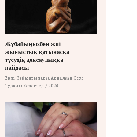
Жұбайыңызбен жиі
жыныстық қатынасқа
түсудің денсаулыққа
пайдасы
Ерлі-Зайыптыларға Арналған Секс
Туралы Кеңестер
/ 2026