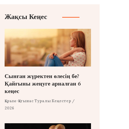
Жақсы Кеңес
Сынған жүректен өлесің бе?
Қайғыны жеңуге арналған 6
кеңес
Қарым-Қатынас Туралы Кеңестер
/
2026