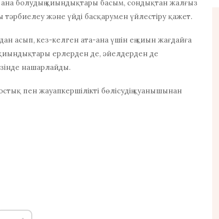
ы ана болудың қиындықтары басым, сондықтан жалғыз
ы тәрбиелеу және үйді басқарумен үйлестіру қажет.
н асып, кез-келген ата-ана үшін ең қиын жағдайға
 қиындықтары
ерлерден де, әйелдерден де
езінде нашарлайды.
остық пен жауапкершілікті бөлісудің қуанышынан