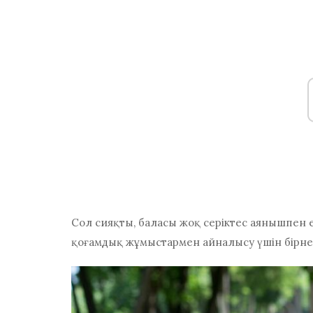
Сол сияқты, баласы жоқ серіктес аянышпен е
қоғамдық жұмыстармен айналысу үшін бірне