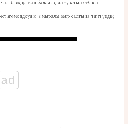
а-ана басқаратын балалардан тұратын отбасы.
тің төмендеуіне, ымыралы өмір салтына, тіпті үйдің
ad