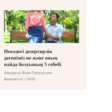
Некедегі дезертирлік
дегеніміз не және оның
пайда болуының 5 себебі
Ажырасу Және Татуласуға
Көмектесу
/ 2026