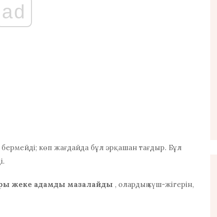
ad
 бермейді; көп жағдайда бұл әрқашан тағдыр. Бұл
і.
ары жеке адамды мазалайды
, олардың күш-жігерін,