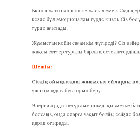
Екінші жағынан шөп те жасыл емес.
Сіздің с
кезде бұл эмоционалды түрде қиын. Сіз бос ү
түрде ағызады.
Жұмыстан кейін саған кім жүгіреді? Сіз өзіңі
жақсы сәттер туралы барлық естеліктердің шы
Шешім:
Сіздің ойыңыздағы жағымсыз ойларды п
үшін өзіңізді табуға орын беру.
Энергияңызды неғұрлым өнімді қызметке бағы
болсаңыз, онда оларға уақыт бөліңіз; есіңізде
қарап отырады.