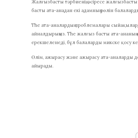
Жалғызбасты тәрбиенің, әсіресе жалғызбаст
басты ата-анадан екі адамның рөлін балалард
The
ата-аналардың проблемалары
сыйақыларда
айналдырыңыз. The
жалғыз басты ата-ананың
ерекшеленеді, бұл балаларды микске қосу к
Өлім, ажырасу және ажырасу ата-аналарды д
айырады.