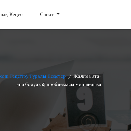
лық Кеңес
Санат
ені Теңестіру Туралы Кеңестер
Жалғыз ата-
/
ана болудың 5 проблемасы мен шешімі