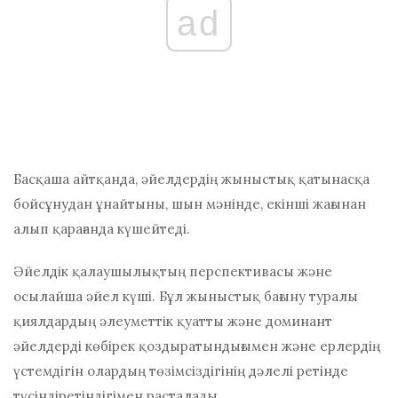
ad
Басқаша айтқанда, әйелдердің жыныстық қатынасқа
бойсұнудан ұнайтыны, шын мәнінде, екінші жағынан
алып қарағанда күшейтеді.
Әйелдік қалаушылықтың перспективасы және
осылайша әйел күші. Бұл жыныстық бағыну туралы
қиялдардың әлеуметтік қуатты және доминант
әйелдерді көбірек қоздыратындығымен және ерлердің
үстемдігін олардың төзімсіздігінің дәлелі ретінде
түсіндіретіндігімен расталады.