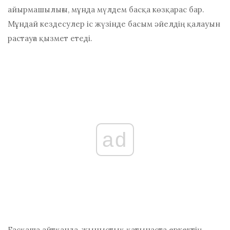
айырмашылығы, мұнда мүлдем басқа көзқарас бар.
Мұндай кездесулер іс жүзінде басым әйелдің қалауын
растауға қызмет етеді.
ad
Басқаша айтқанда, жыныстық қатынаста еркектің