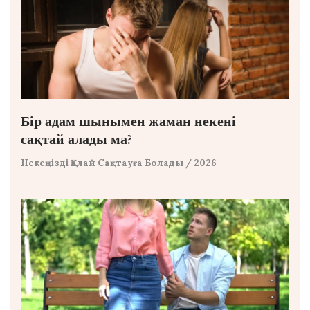
Бір адам шынымен жаман некені
сақтай алады ма?
Некеңізді Қалай Сақтауға Болады
/ 2026