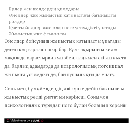
Ерлер мен әйелдердің қиялдары
Әйелдер және жыныстық қатынастағы бағынышты
рөлдер
Қуатты әйелдер және олар неге үстемдікті ұнатады
Жыныстық және феминизм
Әйелдер бойсұнғыш жыныстық қатынасты ұнатады
деген кең таралған пікір бар. Бұл тақырыпты келесі
мақалада қарастырғанымызбен, алдымен екі жыныста
да, барлық адамдарда да
неврологиялық потенциал
жыныста үстемдікті де, бағынушылықты да ұнату.
Сонымен, бұл әйелдердің әлі күнге дейін бағынышты
жыныстық рөлді ұнататын көрінеді. Сонымен,
психологиялық тұрғыдан неге бұлай болғанын көрейік.