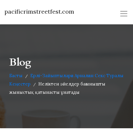
pacificrimstreetfest.com
Blog
Басты
Ерлі-Зайыптыларға Арналған Секс Туралы
/
Кеңестер
Неліктен әйелдер бағынышты
/
жыныстық қатынасты ұнатады