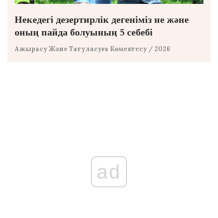
Некедегі дезертирлік дегеніміз не және
оның пайда болуының 5 себебі
Ажырасу Және Татуласуға Көмектесу
/ 2026
ad