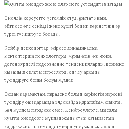
Әйелдің кереуетте үстемдік етуді ұнататынын,
әйтпесе өте сенімді және күшті болып көрінетінін әр
түрлі түсіндіруге болады.
Кейбір психологтар, әсіресе динамикалық
мектептердің психологтары, мұны өзін-өзі жоюға
деген күрделі подсознание тенденцияларды, пениске
қызғаныш сияқты нәрселерді енгізу арқылы
түсіндіруге бейім болуы мүмкін.
Осыған қарамастан, парадокс болып көрінетін нәрсені
түсіндіру оған қарағанда әлдеқайда қарапайым сияқты.
Бұл мүлдем парадокс емес. Кейбіреулерге, мысалы,
қуатты әйелдерге мұндай жыныстық қатынастың
қадір-қасиетін төмендету көрінуі мүмкін екенінен