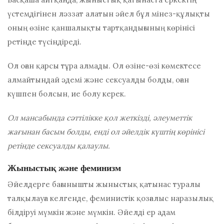
үстемдігінен ләззат алатын әйел бұл мінез-құлықты
оның өзіне қаншалықты тартқандығының көрінісі
ретінде түсіндіреді.
Ол оған қарсы тұра алмады. Ол өзіне-өзі көмектесе
алмайтындай әдемі және сексуалды болды, оған
күшпен болсын, ие болу керек.
Ол мансабында сәттілікке қол жеткізді, әлеуметтік
жағынан басым болды, енді ол әйелдік күштің көрінісі
ретінде сексуалды қалаулы.
Жыныстық және феминизм
Әйелдерге бағынышты жыныстық қатынас туралы
талқылауға келгенде, феминистік қозғалыс наразылық
білдіруі мүмкін және мүмкін. Әйелді ер адам