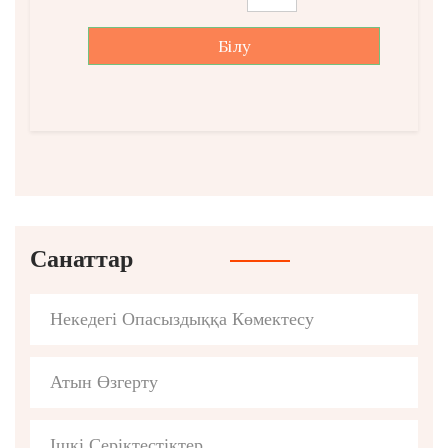
Білу
Санаттар
Некедегі Опасыздыққа Көмектесу
Атын Өзгерту
Ішкі Серіктестіктер