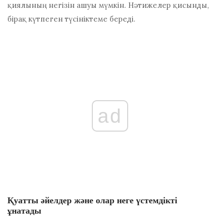
қиялының негізін ашуы мүмкін. Нәтижелер қисынды,
бірақ күтпеген түсініктеме береді.
ad
Қуатты әйелдер және олар неге үстемдікті
ұнатады