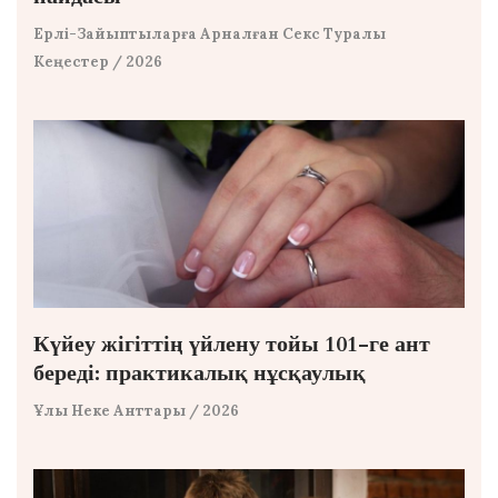
Ерлі-Зайыптыларға Арналған Секс Туралы
Кеңестер
/ 2026
Күйеу жігіттің үйлену тойы 101-ге ант
береді: практикалық нұсқаулық
Ұлы Неке Анттары
/ 2026