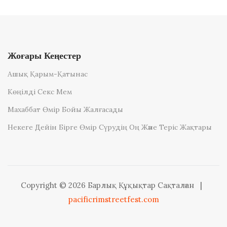
Жоғары Кеңестер
Ашық Қарым-Қатынас
Көңілді Секс Мем
Махаббат Өмір Бойы Жалғасады
Некеге Дейін Бірге Өмір Сүрудің Оң Және Теріс Жақтары
Copyright © 2026 Барлық Құқықтар Сақталған
|
pacificrimstreetfest.com