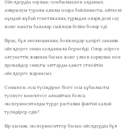
Әйелдердің зорлық-зомбылықпен алданып,
азғырылуы туралы қиялы өзара байланысты, өйткені
мұндай жұбай генетикалық тұрғыдан оларға дені сау
және мықты балалар сыйлауға бейім болар еді.
Бірақ, бұл эволюциялық болжамдар қазіргі заманғы
әйелдерге онша қолданыла бермейді. Олар әсіресе
әлеуметтік жағынан басым және үлкен қорғаушы мен
провайдер сияқты заттарды қажет етпейтін
әйелдерге жарамсыз.
Сонымен, осы түсіндірме бізге осы құбылысты
түсінуге көмектесе алмайтын болса,
эксперименталды түрде расталған фактіні қалай
түсіндірер едік?
Бір қызығы, эксперименттер басым әйелдердің бұл