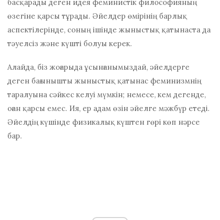
басқарады деген идея феминистік философияның
өзегіне қарсы тұрады. Әйелдер өмірінің барлық
аспектілерінде, соның ішінде жыныстық қатынаста да
тәуелсіз және күшті болуы керек.
Алайда, біз жоғарыда ұсынғанымыздай, әйелдерге
деген бағынышты жыныстық қатынас феминизмнің
таралуына сәйкес келуі мүмкін; немесе, кем дегенде,
оған қарсы емес. Ия, ер адам өзін әйелге мәжбүр етеді.
Әйелдің күшінде физикалық күштен гөрі көп нәрсе
бар.