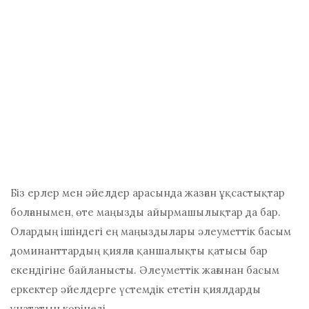
Біз ерлер мен әйелдер арасында жазған ұқсастықтар
болғанымен, өте маңызды айырмашылықтар да бар.
Олардың ішіндегі ең маңыздылары әлеуметтік басым
доминанттардың қиялға қаншалықты қатысы бар
екендігіне байланысты. Әлеуметтік жағынан басым
еркектер әйелдерге үстемдік ететін қиялдарды
ұнататын көрінеді.