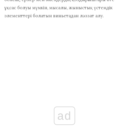
ұқсас болуы мүмкін, мысалы, жыныстық үстемдік
элементтері болатын виньетадан ләззат алу.
ad