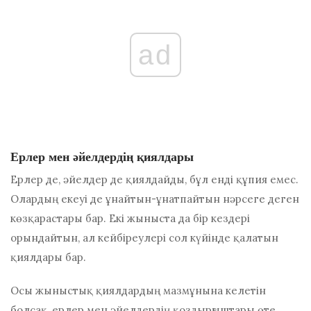
ad
Ерлер мен әйелдердің қиялдары
Ерлер де, әйелдер де қиялдайды, бұл енді құпия емес.
Олардың екеуі де ұнайтын-ұнатпайтын нәрсеге деген
көзқарастары бар. Екі жыныста да бір кездері
орындайтын, ал кейбіреулері сол күйінде қалатын
қиялдары бар.
Осы жыныстық қиялдардың мазмұнына келетін
болсақ, ерлер мен әйелдердің қоздырғыштары өте