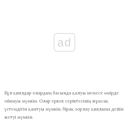
ad
Бұл қиялдар олардың басында қалуы немесе өмірде
ойнауы мүмкін. Олар еркек серіктесінің жұмсақ
үстемдігін қамтуы мүмкін, бірақ зорлау қиялына дейін
жетуі мүмкін.