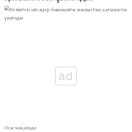
ad
Осы мақалада