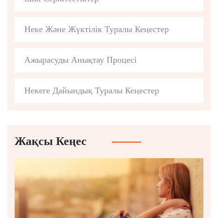
Неке Және Жүктілік Туралы Кеңестер
Ажырасуды Анықтау Процесі
Некеге Дайындық Туралы Кеңестер
Жақсы Кеңес