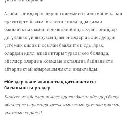
Алайда, әйелдер өздерінің әлеуметтік деңгейіне қарай
еркектерге басым болатын қиялдарды қалай
бағалайтындығымен ерекшеленбейді. Күшті әйелдер
де, ұялшақ үй шаруасындағы әйелдер де әйелдердің
үстемдік қиялын осылай бағалайтын еді. Бірақ,
олардың қиял-ғажайыптары туралы сөз болғанда,
әйелдер олардың қоғамдағы ықпалына байланысты
айтарлықтай айырмашылықты анықтайды.
Әйелдер және жыныстық қатынастағы
бағынышты рөлдер
Билікке ие әйелдер немесе әдетте басым әйелдер басқа
әйелдерге қарағанда қатты жыныстық қатынас қиялын
ұнататын көрінеді.