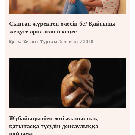
Сынған жүректен өлесің бе? Қайғыны
жеңуге арналған 6 кеңес
Қарым-Қатынас Туралы Кеңестер
/ 2026
Жұбайыңызбен жиі жыныстық
қатынасқа түсудің денсаулыққа
пайдасы