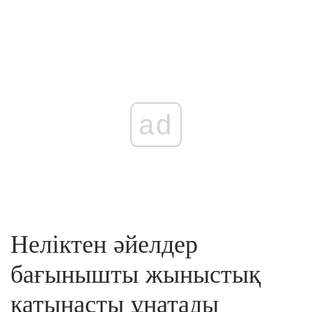
ad
Неліктен әйелдер
бағынышты жыныстық
қатынасты ұнатады