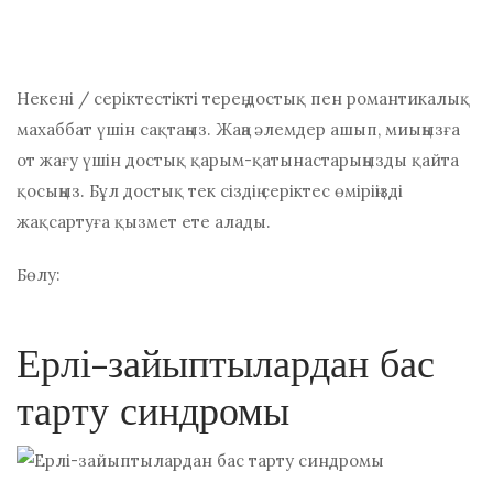
Некені / серіктестікті терең достық пен романтикалық
махаббат үшін сақтаңыз. Жаңа әлемдер ашып, миыңызға
от жағу үшін достық қарым-қатынастарыңызды қайта
қосыңыз. Бұл достық тек сіздің серіктес өміріңізді
жақсартуға қызмет ете алады.
Бөлу:
Ерлі-зайыптылардан бас
тарту синдромы