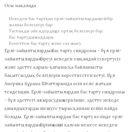
Осы мақалада
Некеден бас тартқан ерлі-зайыптылардың кейбір
жалпы белгілері бар:
Тастанды әйелдердің де ортақ белгілері бар:
Бас тартудың салдары
Кенеттен бас тарту және сау шығу
Ерлі-зайыптылардың бас тарту синдромы - бұл ерлі-
зайыптылардың біреуі некеден ешқандай ескертусіз
және әдетте қарым-қатынасқа байланысты
бақытсыздық белгілерін көрсетпестен кетуі. Бұл
Америка Құрама Штаттарында өсіп келе жатқан
тенденция. Ерлі-зайыптылардан бас тарту синдромы
- бұл әдеттегі ажырасудың керісінше, әдетте некеде
қиындықтарды шешуге тырысқаннан кейін пайда
болады. Ерлі-зайыптылардан бас тарту кезінде ерлі-
зайыптылардың бірінің көңілі қалған немесе некеден