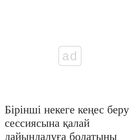
ad
Бірінші некеге кеңес беру
сессиясына қалай
дайындалуға болатыны