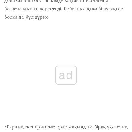
досымызбен болған кезде мидағы не белсенді
болатындығын көрсетеді. Бейтаныс адам бізге ұқсас
болса да, бұл дұрыс.
ad
«Барлық эксперименттерде жақындық, бірақ ұқсастық