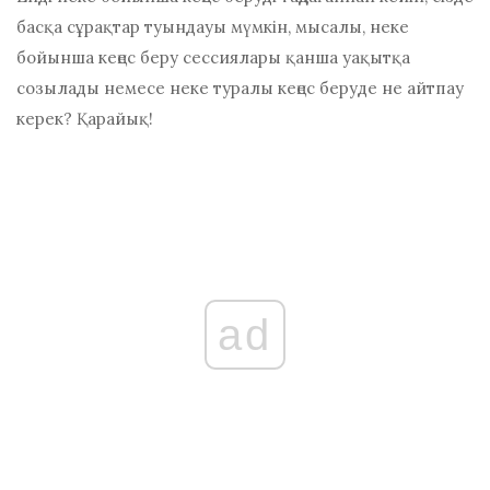
басқа сұрақтар туындауы мүмкін, мысалы, неке
бойынша кеңес беру сессиялары қанша уақытқа
созылады немесе неке туралы кеңес беруде не айтпау
керек? Қарайық!
ad