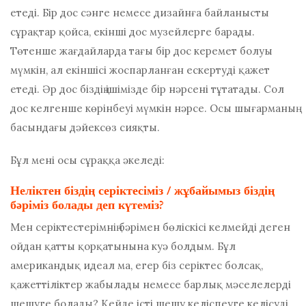
етеді. Бір дос сәнге немесе дизайнға байланысты
сұрақтар қойса, екінші дос музейлерге барады.
Төтенше жағдайларда тағы бір дос керемет болуы
мүмкін, ал екіншісі жоспарланған ескертуді қажет
етеді. Әр дос біздің ішімізде бір нәрсені тұтатады. Сол
дос келгенше көрінбеуі мүмкін нәрсе. Осы шығарманың
басындағы дәйексөз сияқты.
Бұл мені осы сұраққа әкеледі:
Неліктен біздің серіктесіміз / жұбайымыз біздің
бәріміз болады деп күтеміз?
Мен серіктестерімнің бәрімен бөліскісі келмейді деген
ойдан қатты қорқатынына куә болдым. Бұл
американдық идеал ма, егер біз серіктес болсақ,
қажеттіліктер жабылады немесе барлық мәселелерді
шешуге болады? Кейде істі шешу келіспеуге келісуді