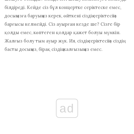
білдіреді. Кейде сіз бұл концертке серіктеске емес,
досыңызға баруыңыз керек, өйткені сіздің серіктесіңіз
барғысы келмейді. Сіз ауырған кезде ше? Сізге бір
қолды емес, көптеген қолдар қажет болуы мүмкін.
Жалғыз болу тым ауыр жүк. Ия, сіздің серіктесіңіз сіздің
басты досыңыз, бірақ сіздің жалғызыңыз емес.
ad