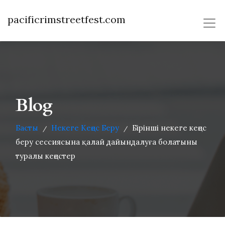
pacificrimstreetfest.com
Blog
Басты
Некеге Кеңес Беру
Бірінші некеге кеңес
/
/
беру сессиясына қалай дайындалуға болатыны
туралы кеңестер