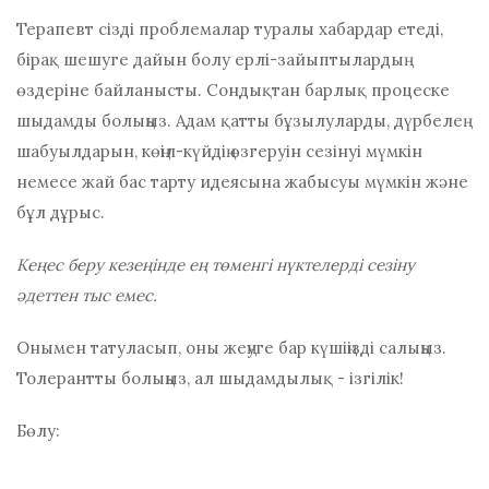
Терапевт сізді проблемалар туралы хабардар етеді,
бірақ шешуге дайын болу ерлі-зайыптылардың
өздеріне байланысты. Сондықтан барлық процеске
шыдамды болыңыз. Адам қатты бұзылуларды, дүрбелең
шабуылдарын, көңіл-күйдің өзгеруін сезінуі мүмкін
немесе жай бас тарту идеясына жабысуы мүмкін және
бұл дұрыс.
Кеңес беру кезеңінде ең төменгі нүктелерді сезіну
әдеттен тыс емес.
Онымен татуласып, оны жеңуге бар күшіңізді салыңыз.
Толерантты болыңыз, ал шыдамдылық - ізгілік!
Бөлу: