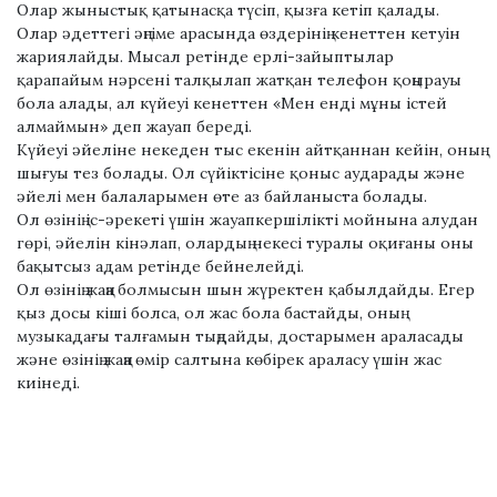
Олар жыныстық қатынасқа түсіп, қызға кетіп қалады.
Олар әдеттегі әңгіме арасында өздерінің кенеттен кетуін
жариялайды. Мысал ретінде ерлі-зайыптылар
қарапайым нәрсені талқылап жатқан телефон қоңырауы
бола алады, ал күйеуі кенеттен «Мен енді мұны істей
алмаймын» деп жауап береді.
Күйеуі әйеліне некеден тыс екенін айтқаннан кейін, оның
шығуы тез болады. Ол сүйіктісіне қоныс аударады және
әйелі мен балаларымен өте аз байланыста болады.
Ол өзінің іс-әрекеті үшін жауапкершілікті мойнына алудан
гөрі, әйелін кінәлап, олардың некесі туралы оқиғаны оны
бақытсыз адам ретінде бейнелейді.
Ол өзінің жаңа болмысын шын жүректен қабылдайды. Егер
қыз досы кіші болса, ол жас бола бастайды, оның
музыкадағы талғамын тыңдайды, достарымен араласады
және өзінің жаңа өмір салтына көбірек араласу үшін жас
киінеді.