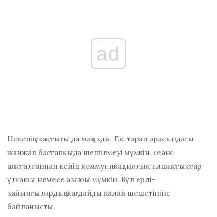
ad
Некенің ұзақтығы да маңызды. Екі тарап арасындағы
жанжал бастапқыда шешілмеуі мүмкін, сеанс
аяқталғаннан кейін коммуникациялық алшақтықтар
ұлғаюы немесе азаюы мүмкін. Бұл ерлі-
зайыптылардың жағдайды қалай шешетініне
байланысты.