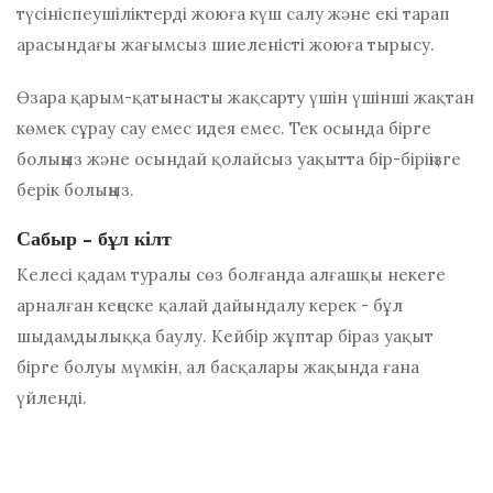
түсініспеушіліктерді жоюға күш салу және екі тарап
арасындағы жағымсыз шиеленісті жоюға тырысу.
Өзара қарым-қатынасты жақсарту үшін үшінші жақтан
көмек сұрау сау емес идея емес. Тек осында бірге
болыңыз және осындай қолайсыз уақытта бір-біріңізге
берік болыңыз.
Сабыр - бұл кілт
Келесі қадам туралы сөз болғанда
алғашқы некеге
арналған кеңеске қалай дайындалу керек - бұл
шыдамдылыққа баулу. Кейбір жұптар біраз уақыт
бірге болуы мүмкін, ал басқалары жақында ғана
үйленді.