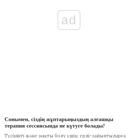
ad
Сонымен, сіздің жұптарыңыздың алғашқы
терапия сессиясында не күтуге болады?
Түсінікті және нақты болу үшін, ерлі-зайыптыларға