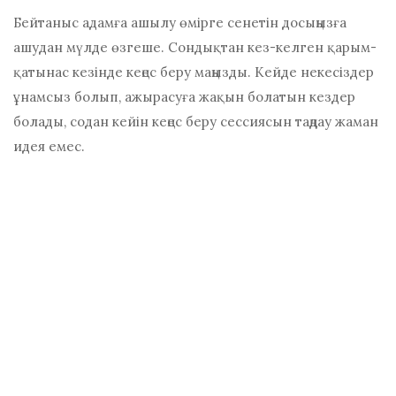
Бейтаныс адамға ашылу өмірге сенетін досыңызға
ашудан мүлде өзгеше. Сондықтан кез-келген қарым-
қатынас кезінде кеңес беру маңызды. Кейде некесіздер
ұнамсыз болып, ажырасуға жақын болатын кездер
болады, содан кейін кеңес беру сессиясын таңдау жаман
идея емес.