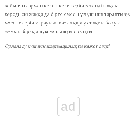
зайыптылармен кезек-кезек сөйлескенді жақсы
көреді, екі жаққа да бірге емес. Бұл үшінші тараптың өз
мәселелерін қарауына қатал қарау сияқты болуы
мүмкін, бірақ ашуы мен ашуы орынды.
Орналасу күш пен шыдамдылықты қажет етеді.
ad