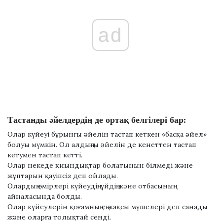
ad
Тастанды әйелдердің де ортақ белгілері бар:
Олар күйеуі бұрынғы әйелін тастап кеткен «басқа әйел»
болуы мүмкін. Ол алдыңғы әйелін де кенеттен тастап
кетумен тастап кетті.
Олар некеде қиындықтар болатынын білмеді және
жұптарын қауіпсіз деп ойлады.
Олардың өмірлері күйеудің, үйдің және отбасының
айналасында болды.
Олар күйеулерін қоғамның ең жақсы мүшелері деп санады
және оларға толықтай сенді.