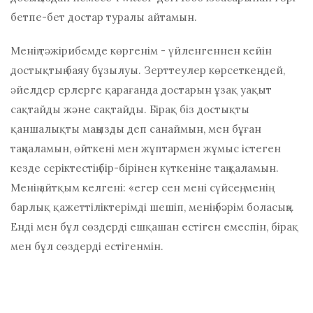
бетпе-бет достар туралы айтамын.
Менің тәжірибемде көргенім - үйленгеннен кейін
достықтың баяу бұзылуы. Зерттеулер көрсеткендей,
әйелдер ерлерге қарағанда достарын ұзақ уақыт
сақтайды және сақтайды. Бірақ біз достықты
қаншалықты маңызды деп санаймын, мен бұған
таңқаламын, өйткені мен жұптармен жұмыс істеген
кезде серіктестің бір-бірінен күткеніне таң қаламын.
Менің айтқым келгені: «егер сен мені сүйсең, менің
барлық қажеттіліктерімді шешіп, менің бәрім боласың».
Енді мен бұл сөздерді ешқашан естіген емеспін, бірақ
мен бұл сөздерді естігенмін.