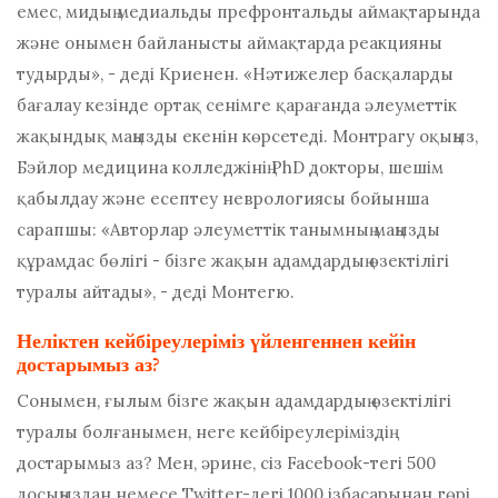
емес, мидың медиальды префронтальды аймақтарында
және онымен байланысты аймақтарда реакцияны
тудырды», - деді Криенен. «Нәтижелер басқаларды
бағалау кезінде ортақ сенімге қарағанда әлеуметтік
жақындық маңызды екенін көрсетеді. Монтрагу оқыңыз,
Бэйлор медицина колледжінің PhD докторы, шешім
қабылдау және есептеу неврологиясы бойынша
сарапшы: «Авторлар әлеуметтік танымның маңызды
құрамдас бөлігі - бізге жақын адамдардың өзектілігі
туралы айтады», - деді Монтегю.
Неліктен кейбіреулеріміз үйленгеннен кейін
достарымыз аз?
Сонымен, ғылым бізге жақын адамдардың өзектілігі
туралы болғанымен, неге кейбіреулеріміздің
достарымыз аз? Мен, әрине, сіз Facebook-тегі 500
досыңыздан немесе Twitter-дегі 1000 ізбасарынан гөрі