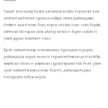
Уақыт пен күнді бөліп алғаннан кейін, терапевт қоя
алатын ықтимал сұраққа өзіңізді ойша дайындаңыз.
Өзіңізге ақыл-кеңес беру керек екенін еске сала беріңіз,
өйткені екі тарап оны аяқтау немесе бәрін сөйлесу
үшін дұрыс кеңістікте емес.
Ерлі-зайыптылар психикалық тұрғыдан өздерін
дайындауы керек немесе терапевттің некедегі кейбір
ыңғайсыз немесе ыңғайсыз сұрақтарына тап болу үшін
ерлі-зайыптыларға кеңес беруге дайындалудың
тәсілдерін табуы керек.