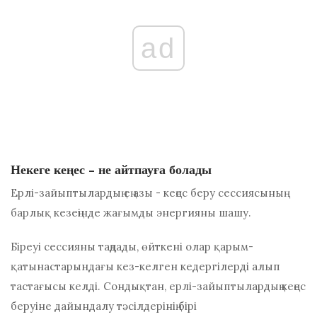
ad
Некеге кеңес - не айтпауға болады
Ерлі-зайыптылардың ең азы - кеңес беру сессиясының
барлық кезеңінде жағымды энергияны шашу.
Біреуі сессияны таңдады, өйткені олар қарым-
қатынастарындағы кез-келген кедергілерді алып
тастағысы келді. Сондықтан, ерлі-зайыптылардың кеңес
беруіне дайындалу тәсілдерінің бірі