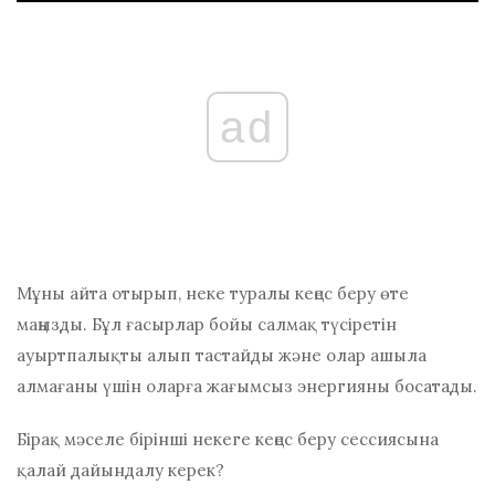
ad
Мұны айта отырып, неке туралы кеңес беру өте
маңызды. Бұл ғасырлар бойы салмақ түсіретін
ауыртпалықты алып тастайды және олар ашыла
алмағаны үшін оларға жағымсыз энергияны босатады.
Бірақ мәселе бірінші некеге кеңес беру сессиясына
қалай дайындалу керек?