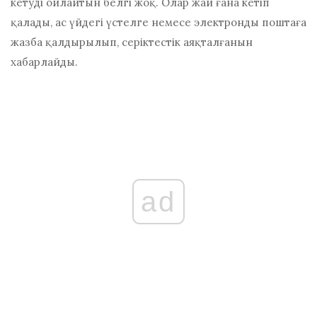
кетуді ойлайтын белгі жоқ. Олар жай ғана кетіп
қалады, ас үйдегі үстелге немесе электронды поштаға
жазба қалдырылып, серіктестік аяқталғанын
хабарлайды.
ad