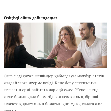
Өзіңізді ойша дайындаңыз
Өмір сізді қатал шешімдер қабылдауға мәжбүр ететін
жағдайларға итермелейді. Кеңес беру сессиясына
келісетін ерлі-зайыптылар оңай емес. Жекеше енді
жеке болып қала бермейді, ол кезек алып, бірінші
кезекте қорыту қиын болатын қоғамдық салаға жол
ашады.