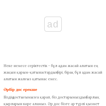
ad
Неке немесе серіктестік - бұл адам жасай алатын ең
жақын қарым-қатынастардың бірі, бірақ бұл адам жасай
алатын жалғыз қатынас емес.
Әрбір дос ерекше
Біздің достығымызға қарап, біз достарымыздың барлық
қырларын көре аламыз. Әр дос бізге әр түрлі қызмет