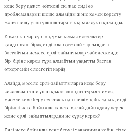
кеңес беру қажет, өйткені екі жақ енді өз
проблемаларын шеше алмайды және көмек көрсету
және шешу үшін үшінші тараптың араласуын қалайды.
Ең жақсы өмір сүрген, ұмытылмас естеліктер
қалдырған, бірақ енді олар өте оңай тарсылдата
бастайтын немесе ерлі-зайыптылар төбелескенде
бір-біріне қарсы тұра алмайтын уақытты бастан
өткергенін елестетіп көріңіз.
Алайда, мәселе ерлі-зайыптыларға кеңес беру
сессиясының не үшін қажет екендігі туралы емес,
мәселе кеңес беру сессиясында шешім қабылдады, енді
бірінші неке бойынша кеңеске қалай дайындалу керек
және ерлі-зайыптылардан не сұрау керек?
Енді неке бойынша кеңес беруді таңдағаннан кейін, сізде