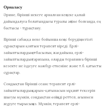
Орналасу
Әрине, бірінші некеге арналған кеңеске қалай
дайындалуға болатындығы туралы әңгіме болғанда, ең
бастысы - тұрақтану.
Бірінші сабаққа неке бойынша кеңес берудің негізгі
сұрақтарын қоятын терапевт кіреді. Ерлі-
зайыптылардың отбасылық жағдайына, ерлі-
зайыптылардың тарихына, оларды терапияға бірінші
кезекте не іздеуге мәжбүр еткеніне және т.б. қатысты
сұрақтар.
Сондықтан бірінші сеанс терапевт ерлі-
зайыптылардың қарым-қатынасын мұқият тексеріп
шығуы мүмкін, сондықтан өзіңізді реттеп, ағынмен
жүруге тырысыңыз. Мүмкін, терапевт ерлі-