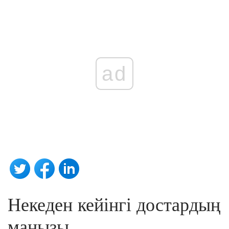
ad
Некеден кейінгі достардың
маңызы