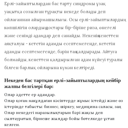
Ерлі-зайыптылардан бас тарту синдромы ұзақ
уақытқа созылған тұрақты некеде болады деп
ойлағаннан айырмашылығы. Осы ерлі-зайыптылардың
көпшілігін олардың достары бір-біріне риза, өнегелі
және сенімді адамдар деп санайды. Некенің кенеттен
аяқталуы - кететін адамды есептемегенде, кететін
адамды есептемегенде, бәрін таң қалдырады. Айтуға
болмайды, кенеттен қалдырылған адам күйеуі туралы
білген барлық ойларына күмән келтіреді.
Некеден бас тартқан ерлі-зайыптылардың кейбір
жалпы белгілері бар:
Олар әдетте ер адамдар.
Олар қоғам мақұлдаған кәсіптерде жұмыс істейді және өз
істерінде табысты: бизнес, шіркеу, медицина саласы, заң.
Олар некедегі наразылықтарын бәрі жақсы деп
сылтауратып, бірнеше жылдар бойы бөтелкеде ұстап
келген.