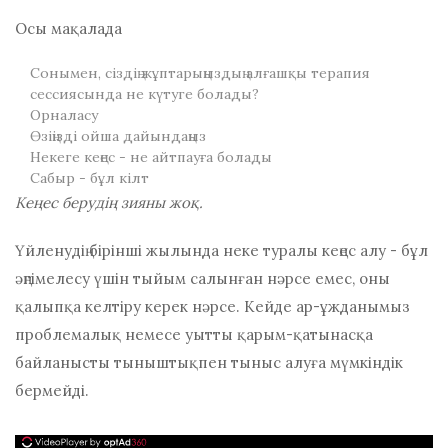
Осы мақалада
Сонымен, сіздің жұптарыңыздың алғашқы терапия
сессиясында не күтуге болады?
Орналасу
Өзіңізді ойша дайындаңыз
Некеге кеңес - не айтпауға болады
Сабыр - бұл кілт
Кеңес берудің зияны жоқ.
Үйленудің бірінші жылында неке туралы кеңес алу - бұл
әңгімелесу үшін тыйым салынған нәрсе емес, оны
қалыпқа келтіру керек нәрсе. Кейде ар-ұжданымыз
проблемалық немесе уытты қарым-қатынасқа
байланысты тыныштықпен тыныс алуға мүмкіндік
бермейді.