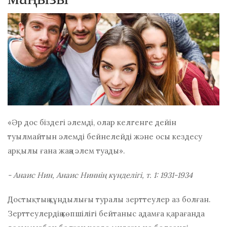
«Әр дос біздегі әлемді, олар келгенге дейін
туылмайтын әлемді бейнелейді және осы кездесу
арқылы ғана жаңа әлем туады».
- Анаис Нин, Анаис Ниннің күнделігі, т. 1: 1931-1934
Достықтың құндылығы туралы зерттеулер аз болған.
Зерттеулердің көпшілігі бейтаныс адамға қарағанда