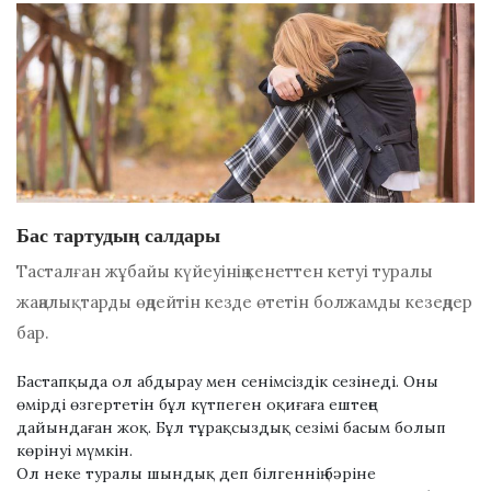
Бас тартудың салдары
Тасталған жұбайы күйеуінің кенеттен кетуі туралы
жаңалықтарды өңдейтін кезде өтетін болжамды кезеңдер
бар.
Бастапқыда ол абдырау мен сенімсіздік сезінеді. Оны
өмірді өзгертетін бұл күтпеген оқиғаға ештеңе
дайындаған жоқ. Бұл тұрақсыздық сезімі басым болып
көрінуі мүмкін.
Ол неке туралы шындық деп білгеннің бәріне