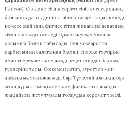
қарапайым вегетариандық рецепттер
(Эрин
Глисон). Сіз және сіздің серіктесіңіз вегетарианец
болсаңыз да, сіз денені табиғи тазартқыңыз келеді
немесе жай ғана фитнес кітап жинағына аспаздық
кітап қосқыңыз келеді,
Орман мерекесі
тамаша
қосымша болып табылады. Бұл моззарелла
қарбызының салатынан бастап, спаржа тәртіріне
дейінгі ерекше және дәмді рецепттердің барлық
түрлеріне толы. Сонымен қатар, суреттер мен
дайындық техникасы да бар. Тұтастай алғанда, бұл
кітап дұрыс тамақтану және физикалық шыңдық
жағдайына жету туралы толқудың керемет тәсілі.