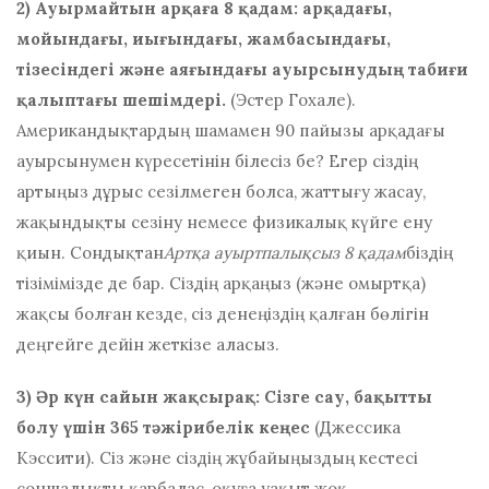
2) Ауырмайтын арқаға 8 қадам: арқадағы,
мойындағы, иығындағы, жамбасындағы,
тізесіндегі және аяғындағы ауырсынудың табиғи
қалыптағы шешімдері.
(Эстер Гохале).
Американдықтардың шамамен 90 пайызы арқадағы
ауырсынумен күресетінін білесіз бе? Егер сіздің
артыңыз дұрыс сезілмеген болса, жаттығу жасау,
жақындықты сезіну немесе физикалық күйге ену
қиын. Сондықтан
Артқа ауыртпалықсыз 8 қадам
біздің
тізімімізде де бар. Сіздің арқаңыз (және омыртқа)
жақсы болған кезде, сіз денеңіздің қалған бөлігін
деңгейге дейін жеткізе аласыз.
3) Әр күн сайын жақсырақ: Сізге сау, бақытты
болу үшін 365 тәжірибелік кеңес
(Джессика
Кэссити). Сіз және сіздің жұбайыңыздың кестесі
соншалықты қарбалас, оқуға уақыт жоқ