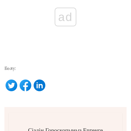
ad
Бөлу:
Сіздің Гороскопыңыз Ертеңге