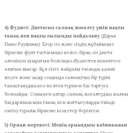
4) Фудист: Диетасыз салмақ жоғалту үшін нақты
тамақ пен нақты ғылымды пайдалану
(Дарья
Пино Раушаны). Егер сіз және сіздің жұбайыңыз
бірнеше фунт тастағыңыз келсе, бірақ сіз диета
әлемімен ауыратын болсаңыз,
Фудист
тек көмектесе
алатын шығар. Бұл сізге пайдалы тағамды қалай
жеуге және ақыр соңында салмақтың бір түрін
тамақтанудың кез-келген түрінен бас тартуға
болмайды. Сонымен қатар, салмақ жоғалтудың жалпы
бағдарламасына тамақ пен жаттығуларды тиімді
енгізу туралы бірнеше кеңестер берілген.
5) Орман мерекесі: Менің ормандағы кабинамнан