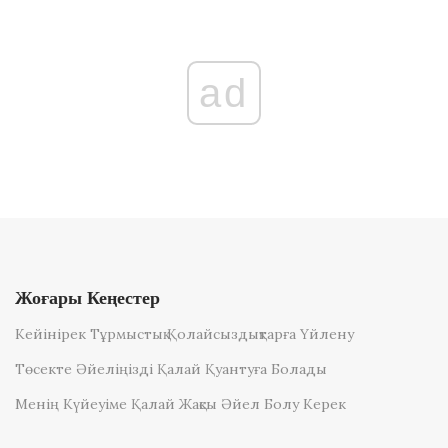
ad
Жоғары Кеңестер
Кейінірек Тұрмыстық Қолайсыздықтарға Үйлену
Төсекте Әйеліңізді Қалай Қуантуға Болады
Менің Күйеуіме Қалай Жақсы Әйел Болу Керек