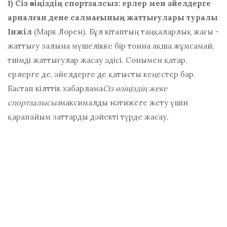
1) Сіз өзіңіздің спортзалсыз: ерлер мен әйелдерге
арналған дене салмағының жаттығулары туралы
Інжіл
(Марк Лорен). Бұл кітаптың таңқаларлық жағы -
жаттығу залына мүшелікке бір тонна ақша жұмсамай,
тиімді жаттығулар жасау әдісі. Сонымен қатар,
ерлерге де, әйелдерге де қатысты кеңестер бар.
Бастап кілттік хабарлама
Сіз өзіңіздің жеке
спортзалысыз
максималды нәтижеге жету үшін
қарапайым заттарды дәйекті түрде жасау.