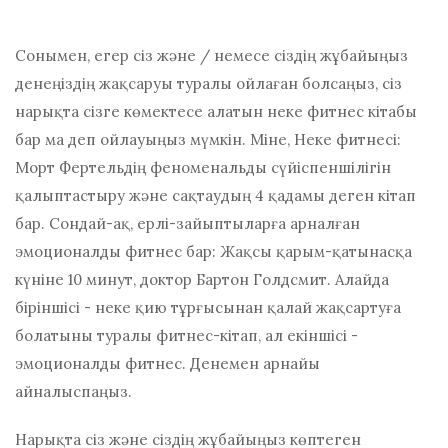
Сонымен, егер сіз және / немесе сіздің жұбайыңыз
денеңіздің жақсаруы туралы ойлаған болсаңыз, сіз
нарықта сізге көмектесе алатын неке фитнес кітабы
бар ма деп ойлауыңыз мүмкін. Міне, Неке фитнесі:
Морт Фертельдің феноменальды сүйіспеншілігін
қалыптастыру және сақтаудың 4 қадамы деген кітап
бар. Сондай-ақ, ерлі-зайыптыларға арналған
эмоционалды фитнес бар: Жақсы қарым-қатынасқа
күніне 10 минут, доктор Бартон Голдсмит. Алайда
біріншісі - неке қию тұрғысынан қалай жақсартуға
болатыны туралы фитнес-кітап, ал екіншісі -
эмоционалды фитнес. Денемен арнайы
айналыспаңыз.
Нарықта сіз және сіздің жұбайыңыз көптеген