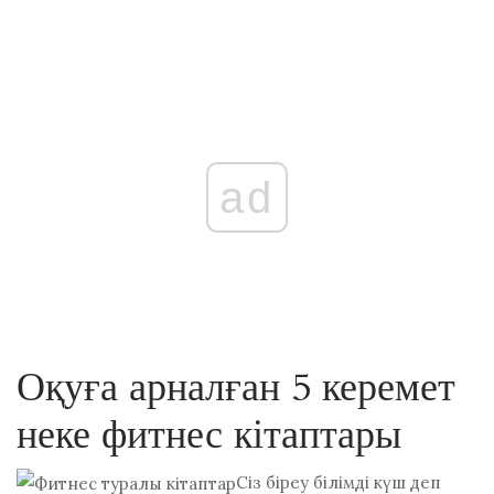
ad
Оқуға арналған 5 керемет
неке фитнес кітаптары
Сіз біреу білімді күш деп