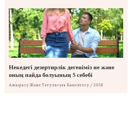
Некедегі дезертирлік дегеніміз не және
оның пайда болуының 5 себебі
Ажырасу Және Татуласуға Көмектесу
/ 2026