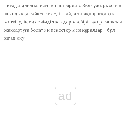
айтады дегенді естіген шығарсыз. Бұл тұжырым өте
шындыққа сәйкес келеді. Пайдалы ақпаратқа қол
жеткізудің ең сенімді тәсілдерінің бірі - өмір сапасын
жақсартуға болатын кеңестер мен құралдар - бұл
кітап оқу.
ad