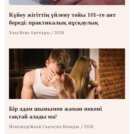
Күйеу жігіттің үйлену тойы 101-ге ант
береді: практикалық нұсқаулық
Ұлы Неке Анттары
/ 2026
Бір адам шынымен жаман некені
сақтай алады ма?
Некеңізді Қалай Сақтауға Болады
/ 2026