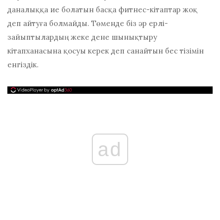
даналыққа ие болатын басқа фитнес-кітаптар жоқ
деп айтуға болмайды. Төменде біз әр ерлі-
зайыптылардың жеке дене шынықтыру
кітапханасына қосуы керек деп санайтын бес тізімін
енгіздік.
ad