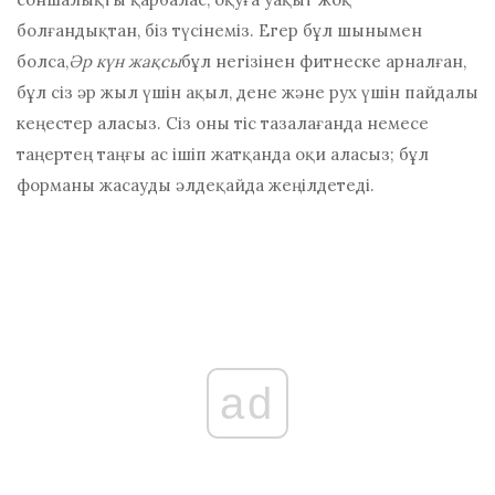
болғандықтан, біз түсінеміз. Егер бұл шынымен
болса,
Әр күн жақсы
бұл негізінен фитнеске арналған,
бұл сіз әр жыл үшін ақыл, дене және рух үшін пайдалы
кеңестер аласыз. Сіз оны тіс тазалағанда немесе
таңертең таңғы ас ішіп жатқанда оқи аласыз; бұл
форманы жасауды әлдеқайда жеңілдетеді.
ad