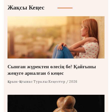
Жақсы Кеңес
Сынған жүректен өлесің бе? Қайғыны
жеңуге арналған 6 кеңес
Қарым-Қатынас Туралы Кеңестер
/ 2026