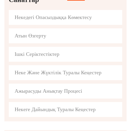
Некедегі Опасыздыққа Көмектесу
Атын Өзгерту
Ішкі Серіктестіктер
Неке Және Жүктілік Туралы Кеңестер
Ажырасуды Анықтау Процесі
Некеге Дайындық Туралы Кеңестер