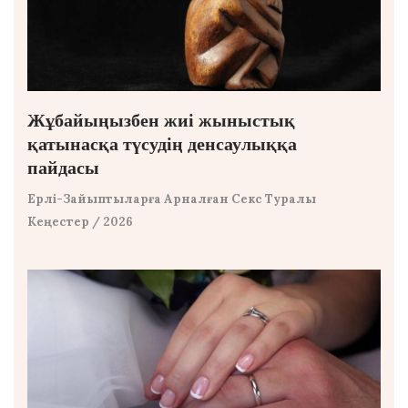
Жұбайыңызбен жиі жыныстық
қатынасқа түсудің денсаулыққа
пайдасы
Ерлі-Зайыптыларға Арналған Секс Туралы
Кеңестер
/ 2026