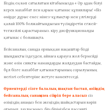
Біздің ең көп сатылатын кітабымызда «
Әр адам білуі
керек махаббат пен қарым-қатынас құпиялары!
«Біз
өмірде дұрыс емес мінез-құлықтар мен үлгілерді
қалай 100% болжайтындығын түсіндіретін егжей-
тегжейлі қарастырамыз.
кіру
дисфункционалды
қатынас
с
болашақта.
Бейсаналық санада орныққан нақыштар бізді
шындықты іздеуден, айнаға қарауға жол бермейді
және өзім сияқты мамандарды жалдаудан бастайды,
бұл бізге махаббат қатынастарының сорылуының
негізгі себептеріне жетуге көмектеседі.
Өрнектерді сізге балалық шақтан бастап, өзіңіздің
бейсаналық санаңызға сіңіріп бере аласыз
сіз
өзіңіздің анаңыз бен әкеңіздің шайқастарын көріп
отырып, дауласыңыз, бір-біріңізбен пассивті,