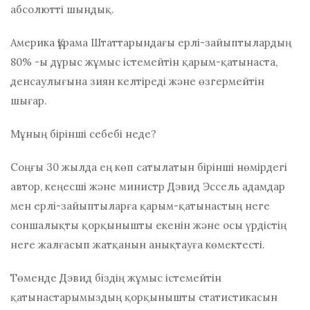
абсолютті шындық.
Америка Құрама Штаттарындағы ерлі-зайыптылардың
80% -ы дұрыс жұмыс істемейтін қарым-қатынаста,
денсаулығына зиян келтіреді және өзгермейтін
шығар.
Мұның бірінші себебі неде?
Соңғы 30 жылда ең көп сатылатын бірінші нөмірдегі
автор, кеңесші және министр Дэвид Эссель адамдар
мен ерлі-зайыптыларға қарым-қатынастың неге
соншалықты қорқынышты екенін және осы үрдістің
неге жалғасып жатқанын анықтауға көмектесті.
Төменде Дэвид біздің жұмыс істемейтін
қатынастарымыздың қорқынышты статистикасын