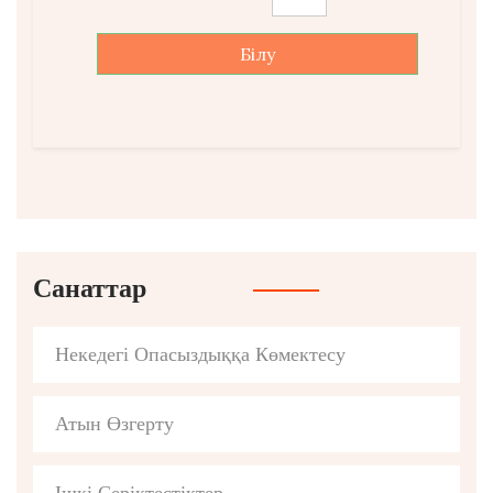
Білу
Санаттар
Некедегі Опасыздыққа Көмектесу
Атын Өзгерту