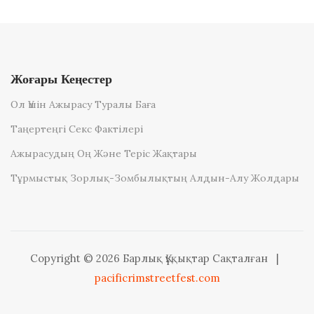
Жоғары Кеңестер
Ол Үшін Ажырасу Туралы Баға
Таңертеңгі Секс Фактілері
Ажырасудың Оң Және Теріс Жақтары
Тұрмыстық Зорлық-Зомбылықтың Алдын-Алу Жолдары
Copyright © 2026 Барлық Құқықтар Сақталған
|
pacificrimstreetfest.com