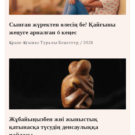
Сынған жүректен өлесің бе? Қайғыны
жеңуге арналған 6 кеңес
Қарым-Қатынас Туралы Кеңестер
/ 2026
Жұбайыңызбен жиі жыныстық
қатынасқа түсудің денсаулыққа
пайдасы