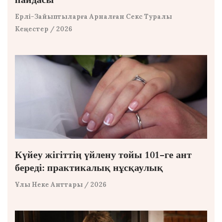
Ерлі-Зайыптыларға Арналған Секс Туралы
Кеңестер
/ 2026
Күйеу жігіттің үйлену тойы 101-ге ант
береді: практикалық нұсқаулық
Ұлы Неке Анттары
/ 2026