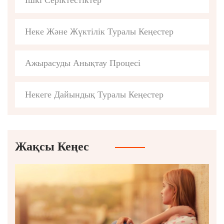
Ішкі Серіктестіктер
Неке Және Жүктілік Туралы Кеңестер
Ажырасуды Анықтау Процесі
Некеге Дайындық Туралы Кеңестер
Жақсы Кеңес