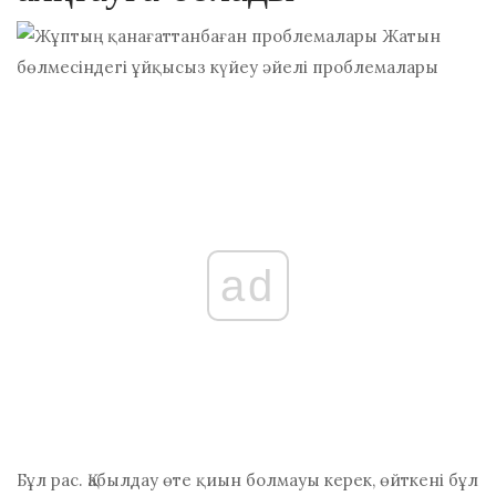
ad
Бұл рас. Қабылдау өте қиын болмауы керек, өйткені бұл