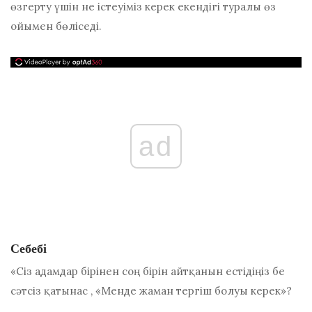
өзгерту үшін не істеуіміз керек екендігі туралы өз
ойымен бөліседі.
ad
Себебі
«Сіз адамдар бірінен соң бірін айтқанын естідіңіз бе
сәтсіз қатынас
, «Менде жаман тергіш болуы керек»?