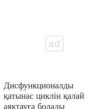
ad
Дисфункционалды
қатынас циклін қалай
аяқтауға болады