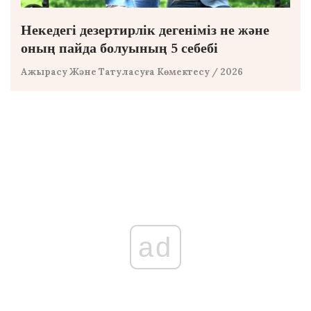
Некедегі дезертирлік дегеніміз не және
оның пайда болуының 5 себебі
Ажырасу Және Татуласуға Көмектесу
/ 2026
ad