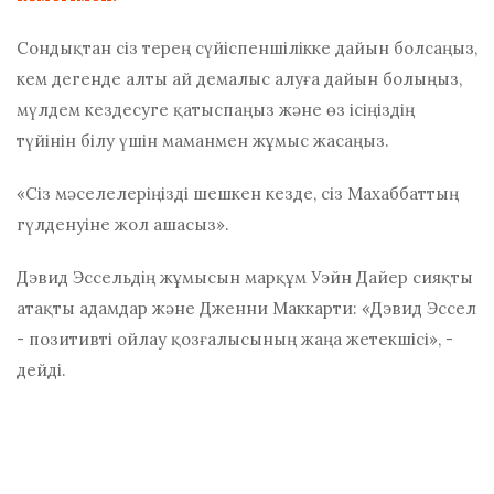
Сондықтан сіз терең сүйіспеншілікке дайын болсаңыз,
кем дегенде алты ай демалыс алуға дайын болыңыз,
мүлдем кездесуге қатыспаңыз және өз ісіңіздің
түйінін білу үшін маманмен жұмыс жасаңыз.
«Сіз мәселелеріңізді шешкен кезде, сіз Махаббаттың
гүлденуіне жол ашасыз».
Дэвид Эссельдің жұмысын марқұм Уэйн Дайер сияқты
атақты адамдар және Дженни Маккарти: «Дэвид Эссел
- позитивті ойлау қозғалысының жаңа жетекшісі», -
дейді.