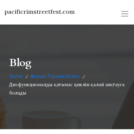
pacificrimstreetfest.com
Blog
Басты
Қатынас Туралы Кеңес
/
/
Дисфункционалды қатынас циклін қалай аяқтауға
болады