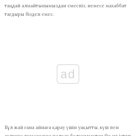
таңдай алмайтынымыздан емеспіз, немесе махаббат
тағдыры бізден емес.
ad
Бұл жай ғана айнаға қарау үшін уақытты, күш пен
ақшаны жұмсамауға жалқау болғандықтан
біз не істеп