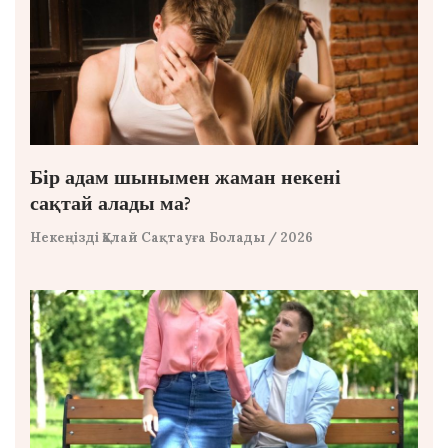
Бір адам шынымен жаман некені
сақтай алады ма?
Некеңізді Қалай Сақтауға Болады
/ 2026