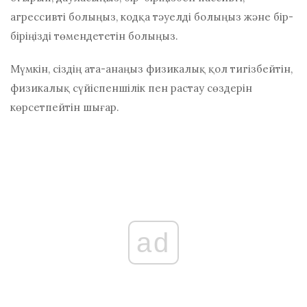
агрессивті болыңыз, кодқа тәуелді болыңыз және бір-
біріңізді төмендететін болыңыз.
Мүмкін, сіздің ата-анаңыз физикалық қол тигізбейтін,
физикалық сүйіспеншілік пен растау сөздерін
көрсетпейтін шығар.
ad