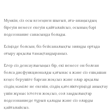
Мүмкін, сіз осы кезеңнен шығып, ата-анаңыздың
біреуін немесе екеуін қайталайсыз, осының бәрі
подсознание санасында болады.
Есіңізде болсын, біз бейсаналықты зиянды ортада
отыру арқылы тамақтандырамыз.
Егер сіз денсаулығыңыз бір, екі немесе он болған
болса
дисфункционалды қатынас
s және сіз ешқашан
кеңес берушіге барған жоқсыз және олар арқылы
сіздің мәміле не екенін, сіздің қателіктеріңізді анықтау
үшін жұмыс істеген жоқсыз, сол заңдылықтар
подсознаниеде тұрып қалады және сіз оларды
қайталайсыз.