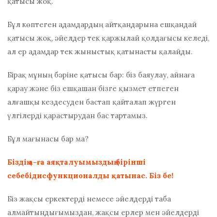
қатысы жоқ.
Бұл көптеген адамдардың айтқандарына ешқандай
қатысы жоқ, әйелдер тек қаржылай қолдағысы келеді,
ал ер адамдар тек жыныстық қатынасты қалайды.
Бірақ мұның бәріне қатысы бар: біз баяулау, айнаға
қарау және біз ешқашан бізге қызмет етпеген
алғашқы кездесуден бастап қайталап жүрген
үлгілерді қарастырудан бас тартамыз.
Бұл мағынасы бар ма?
Біздің а-ға аяқталуымыздың бірінші
себебі
дисфункционалды қатынас
. Біз бе!
Біз жақсы еркектерді немесе әйелдерді таба
алмайтындығымыздан, жақсы ерлер мен әйелдерді