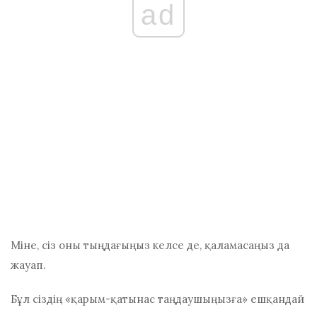
ad
Міне, сіз оны тыңдағыңыз келсе де, қаламасаңыз да
жауап.
Бұл сіздің «қарым-қатынас таңдаушыңызға» ешқандай