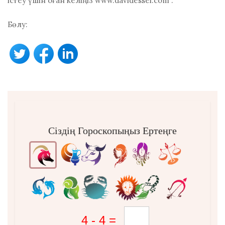
істеу үшін оған келіңіз
www.davidessel.com
.
Бөлу:
Сіздің Гороскопыңыз Ертеңге