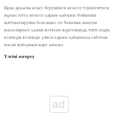
Бірақ арқылы
кеңес берушімен немесе терапевтпен
жұмыс істеу
немесе қарым-қатынас бойынша
жаттықтырушы болсаңыз, сіз балалық шақтан
жасөспірімге қалай жеткізіп жүргеніңізді, тіпті сіздің
колледж кезіңізде үлкен қарым-қатынасқа саботаж
жасап жатқанын көре аласыз.
Үлгіні өзгерту
ad