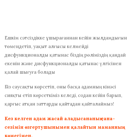
Ешкім сәтсіздікке ұшырағаннан кейін жылдамдығын
төмендетіп, уақыт алғысы келмейді
дисфункционалды қатынас
біздің рөліміздің қандай
екенін және
дисфункционалды қатынас үлгісінен
қалай шығуға болады
Біз саусақты көрсетіп, оны басқа адамның кінәсі
сияқты етіп көрсеткіміз келеді, содан кейін барып,
қарғыс атқан заттарды қайтадан қайталаймыз!
Кез келген адам жасай алады
сананың сана-
сезімін өзгерту
шынымен қалайтын маманның
көмегімен.