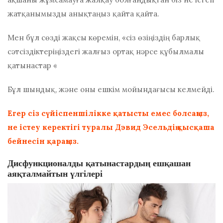
жатқанымызды анықтаңыз
қайта қайта.
Мен бұл сөзді жақсы көремін, «сіз өзіңіздің барлық
сәтсіздіктеріңіздегі жалғыз ортақ нәрсе
құбылмалы
қатынастар
«
Бұл шындық, және оны ешкім мойындағысы келмейді.
Егер сіз сүйіспеншілікке қатысты емес болсаңыз,
не істеу керектігі туралы Дэвид Эсельдің қысқаша
бейнесін қараңыз.
Дисфункционалды қатынастардың ешқашан
аяқталмайтын үлгілері