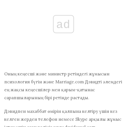
ad
Оның кеңесші және министр ретіндегі жұмысын
психология бүгін және
Marriage.com
Дэвидті әлемдегі
ең жақсы кеңесшілер мен қарым-қатынас
сарапшыларының бірі ретінде растады.
Дэвидпен махаббат өмірін қалпына келтіру үшін кез
келген жерден телефон немесе Skype арқылы жұмыс