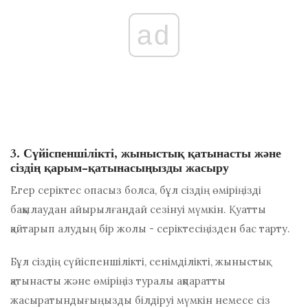
ad
3. Сүйіспеншілікті, жыныстық қатынасты және
сіздің қарым-қатынасыңызды жасыру
Егер серіктес опасыз болса, бұл сіздің өміріңізді
бақылаудан айырылғандай сезінуі мүмкін. Қуатты
қайтарып алудың бір жолы - серіктесіңізден бас тарту.
Бұл сіздің сүйіспеншілікті, сенімділікті, жыныстық
қатынасты және өміріңіз туралы ақпаратты
жасыратындығыңызды білдіруі мүмкін немесе сіз