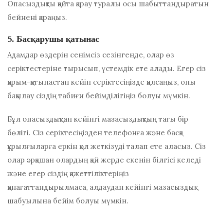
Опасыздықты қайта қарау туралы осы шабыттандыратын
бейнені қараңыз.
5. Басқарушы қатынас
Адамдар өздерін сенімсіз сезінгенде, олар өз
серіктестеріне тырысып, үстемдік ете алады. Егер сіз
қарым-қатынастан кейін серіктесіңізде қалсаңыз, оны
бақылау сіздің табиғи бейімділігіңіз болуы мүмкін.
Бұл опасыздықтан кейінгі мазасыздықтың тағы бір
бөлігі. Сіз серіктесіңізден телефонға және басқа
құрылғыларға еркін қол жеткізуді талап ете аласыз. Сіз
олар әрқашан олардың қай жерде екенін білгісі келеді
және егер сіздің қажеттіліктеріңіз
қанағаттандырылмаса, алдаудан кейінгі мазасыздық
шабуылына бейім болуы мүмкін.