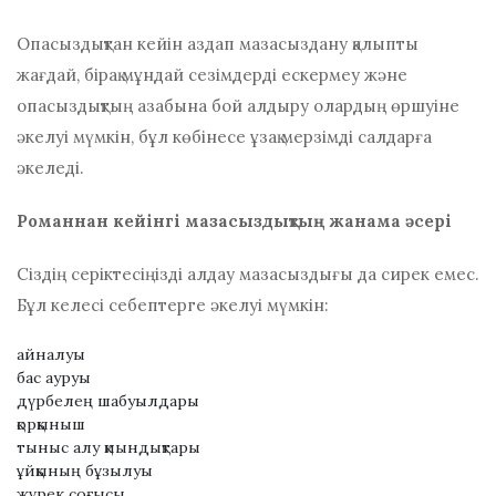
Опасыздықтан кейін аздап мазасыздану қалыпты
жағдай, бірақ мұндай сезімдерді ескермеу және
опасыздықтың азабына бой алдыру олардың өршуіне
әкелуі мүмкін, бұл көбінесе ұзақ мерзімді салдарға
әкеледі.
Романнан кейінгі мазасыздықтың жанама әсері
Сіздің серіктесіңізді алдау мазасыздығы да сирек емес.
Бұл келесі себептерге әкелуі мүмкін:
айналуы
бас ауруы
дүрбелең шабуылдары
қорқыныш
тыныс алу қиындықтары
ұйқының бұзылуы
жүрек соғысы