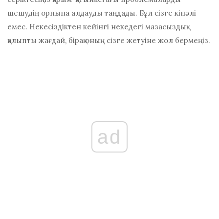
шешудің орнына алдауды таңдады. Бұл сізге кінәлі
емес. Некесіздіктен кейінгі некедегі мазасыздық
қалыпты жағдай, бірақ оның сізге жетуіне жол бермеңіз.
ad