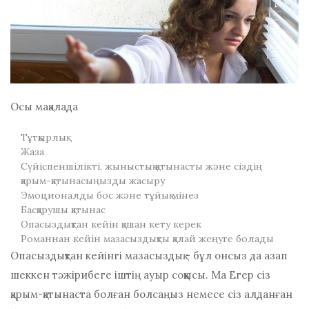
Осы мақалада
Тұтқырлық
Жаза
Сүйіспеншілікті, жыныстық қатынасты және сіздің
қарым-қатынасыңызды жасыру
Эмоционалды бос және тұйық мінез
Басқарушы қатынас
Опасыздықтан кейін қашан кету керек
Романнан кейін мазасыздықты қалай жеңуге болады
Опасыздықтан кейінгі мазасыздық - бұл онсыз да азап
шеккен тәжірибеге іштің ауыр соққысы. Ма
Егер сіз
қарым-қатынаста болған болсаңыз немесе сіз алданған