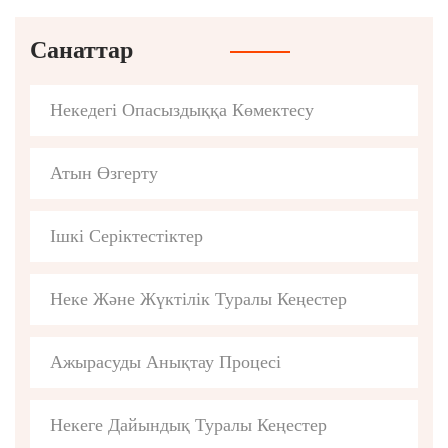
Санаттар
Некедегі Опасыздыққа Көмектесу
Атын Өзгерту
Ішкі Серіктестіктер
Неке Және Жүктілік Туралы Кеңестер
Ажырасуды Анықтау Процесі
Некеге Дайындық Туралы Кеңестер