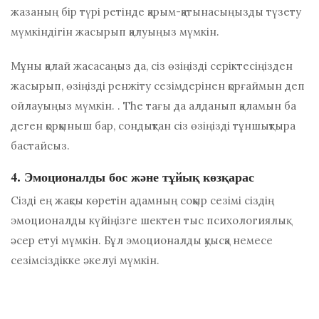
жазаның бір түрі ретінде қарым-қатынасыңызды түзету
мүмкіндігін жасырып қалуыңыз мүмкін.
Мұны қалай жасасаңыз да, сіз өзіңізді серіктесіңізден
жасырып, өзіңізді ренжіту сезімдерінен қорғаймын деп
ойлауыңыз мүмкін.
. The
тағы да алданып қаламын ба
деген қорқыныш бар, сондықтан сіз өзіңізді тұншықтыра
бастайсыз.
4. Эмоционалды бос және тұйық көзқарас
Сізді ең жақсы көретін адамның соқыр сезімі сіздің
эмоционалды күйіңізге шектен тыс психологиялық
әсер етуі мүмкін. Бұл эмоционалды қуысқа немесе
сезімсіздікке әкелуі мүмкін.