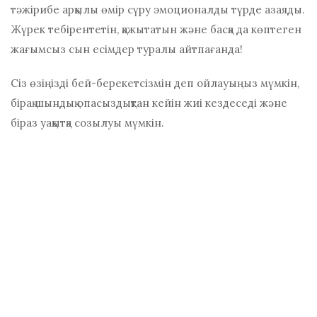
тәжірибе арқылы өмір сүру эмоционалды түрде азаяды.
Жүрек тебірентетін, қажытатын және басқа да көптеген
жағымсыз сын есімдер туралы айтпағанда!
Сіз өзіңізді бей-берекетсізмін деп ойлауыңыз мүмкін,
бірақ шындық опасыздықтан кейін жиі кездеседі және
біраз уақытқа созылуы мүмкін.