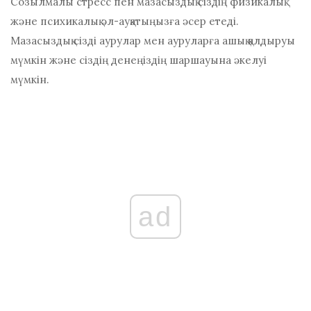
Созылмалы стресс пен мазасыздық сіздің физикалық
және психикалық әл-ауқатыңызға әсер етеді.
Мазасыздық сізді аурулар мен ауруларға ашық қалдыруы
мүмкін және сіздің денеңіздің шаршауына әкелуі
мүмкін.
ad