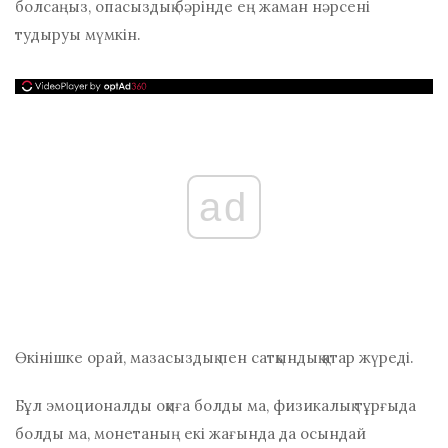
болсаңыз, опасыздық бәрінде ең жаман нәрсені
тудыруы мүмкін.
ad
Өкінішке орай, мазасыздық пен сатқындық қатар жүреді.
Бұл эмоционалды оқиға болды ма, физикалық тұрғыда
болды ма, монетаның екі жағында да осындай