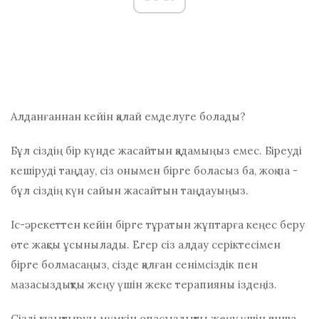
Алданғаннан кейін қалай емделуге болады?
Бұл сіздің бір күнде жасайтын қадамыңыз емес. Біреуді
кешіруді таңдау, сіз онымен бірге боласыз ба, жоқ па -
бұл сіздің күн сайын жасайтын таңдауыңыз.
Іс-әрекеттен кейін бірге тұратын жұптарға кеңес беру
өте жақсы ұсынылады. Егер сіз алдау серіктесімен
бірге болмасаңыз, сізде қалған сенімсіздік пен
мазасыздықты жеңу үшін жеке терапияны іздеңіз.
Сізді қызықтыруы мүмкін
опасыздықты жеңу үшін қанша