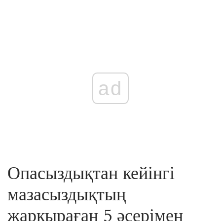
ad
Опасыздықтан кейінгі
мазасыздықтың
жарқыраған 5 әсерімен