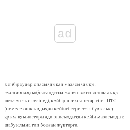
ad
Кейбіреулер опасыздықтан мазасыздықты,
эмоционалдық бостандықты және шокты соншалықты
шектен тыс сезінеді, кейбір психологтар тіпті ПТС
(немесе
опасыздықтан кейінгі стресстік бұзылыс)
қарым-қатынастарында опасыздықтан кейін мазасыздық
шабуылына тап болған жұптарға.