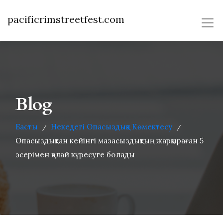
pacificrimstreetfest.com
Blog
Басты
Некедегі Опасыздыққа Көмектесу
/
/
Опасыздықтан кейінгі мазасыздықтың жарқыраған 5
әсерімен қалай күресуге болады