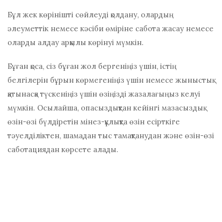
Бұл жек көрінішті сөйлеуді қолдану, олардың
әлеуметтік немесе кәсіби өміріне сабота жасау немесе
оларды алдау арқылы көрінуі мүмкін.
Бұған қоса, сіз бұған жол бергеніңіз үшін, істің
белгілерін бұрын көрмегеніңіз үшін немесе жыныстық
қатынасқа түскеніңіз үшін өзіңізді жазалағыңыз келуі
мүмкін. Осылайша,
опасыздықтан кейінгі мазасыздық
өзін-өзі бүлдіретін мінез-құлықта өзін есірткіге
тәуелділіктен, шамадан тыс тамақтанудан және өзін-өзі
саботациядан көрсете алады.