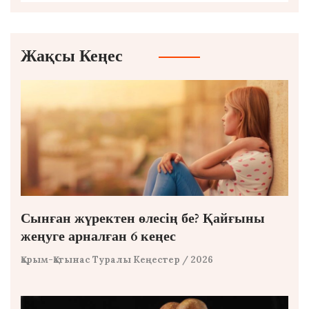
Жақсы Кеңес
Сынған жүректен өлесің бе? Қайғыны
жеңуге арналған 6 кеңес
Қарым-Қатынас Туралы Кеңестер
/ 2026