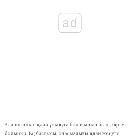
ad
Алданғаннан қалай құтылуға болатынын біліп, бірге
болыңыз. Ең бастысы, опасыздықты қалай жеңуге