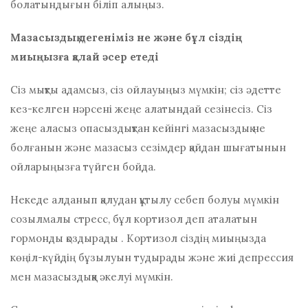
болатындығын біліп алыңыз.
Мазасыздық дегеніміз не және бұл сіздің
миыңызға қалай әсер етеді
Сіз мықты адамсыз, сіз ойлауыңыз мүмкін; сіз әдетте
кез-келген нәрсені жеңе алатындай сезінесіз. Сіз
жеңе аласыз
опасыздықтан кейінгі мазасыздық
не
болғанын және мазасыз сезімдер қайдан шығатынын
ойларыңызға түйген бойда.
Некеде алданып қалудан құтылу себеп болуы мүмкін
созылмалы стресс, бұл кортизол деп аталатын
гормонды қоздырады
.
Кортизол сіздің миыңызда
көңіл-күйдің бұзылуын тудырады және жиі депрессия
мен мазасыздыққа әкелуі мүмкін.