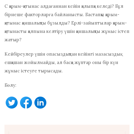
C
қарым-қатынас алдағаннан кейін қалыпқа келеді? Бұл
бірнеше факторларға байланысты. Бастапқы қарым-
қатынас қаншалықты бұзылды? Ерлі-зайыптылар қарым-
қатынасты қалпына келтіру үшін қаншалықты жұмыс істеп
жатыр?
Кейбіреулер үшін опасыздықтан кейінгі мазасыздық
ешқашан жойылмайды, ал басқа жұптар оны бір күн
жұмыс істеуге тырысады.
Бөлу: