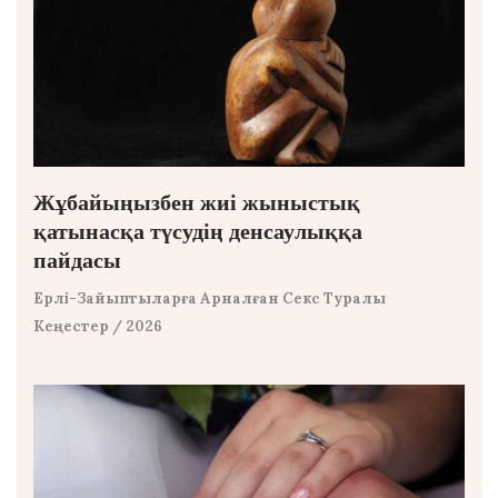
Жұбайыңызбен жиі жыныстық
қатынасқа түсудің денсаулыққа
пайдасы
Ерлі-Зайыптыларға Арналған Секс Туралы
Кеңестер
/ 2026