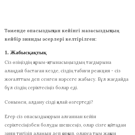
Төменде опасыздықтан кейінгі мазасыздықтың
кейбір зиянды әсерлері келтірілген:
1. Жабысқақтық
Сіз өзіңіздің қарым-қатынасыңыздың тағдырына
алаңдай бастаған кезде, сіздің табиғи реакция - сіз
жоғалттым деп сенген нәрсеге жабысу. Бұл жағдайда
бұл сіздің серіктесіңіз болар еді.
Сонымен, алдану сізді қалай өзгертеді?
Егер сіз опасыздық орын алғаннан кейін
серіктесіңізбен болуды шешсеңіз, олар сізге қайтадан
зиян тигізіп аламын деп қорқып, оларға тым жақын