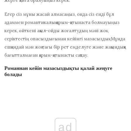
жерге қайта оралуыңыз керек.
Егер сіз мұны жасай алмасаңыз, онда сіз енді бұл
адаммен романтикалық қарым-қатынаста болмауыңыз
керек, өйткені ақыл-ойды жоғалтудың мәні жоқ
серіктестің опасыздығынан кейінгі мазасыздық. Мұнда
ешқандай мән жоқ
тағы бір рет емделуге және жақындыққа
бағытталмаған қарым-қатынасты сақтау.
Романнан кейін мазасыздықты қалай жеңуге
болады
ad