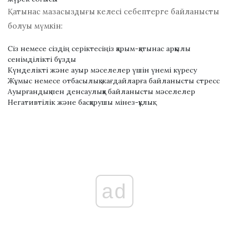
Қатынас мазасыздығы келесі себептерге байланысты
болуы мүмкін:
Сіз немесе сіздің серіктесіңіз қарым-қатынас арқылы
сенімділікті бұзды
Күнделікті және ауыр мәселелер үшін үнемі күресу
Жұмыс немесе отбасылық жағдайларға байланысты стресс
Ауырғандық пен денсаулыққа байланысты мәселелер
Негативтілік және басқарушы мінез-құлық
ad