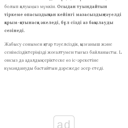
болып қалуыңыз мүмкін.
Осыдан туындайтын
тіркеме
опасыздықтан кейінгі мазасыздық тәуелді
қарым-қатынасқа әкеледі, бұл сізді аз бақылауды
сезінеді.
Жабысу сонымен қатар тәуелсіздік, қызғаныш және
сенімсіздіктеріңізді жоғалтумен тығыз байланысты. L
онсыз да адалдық серіктеске өз іс-әрекетіне
күмәндануды бастайтын дәрежеде әсер етеді.
ad