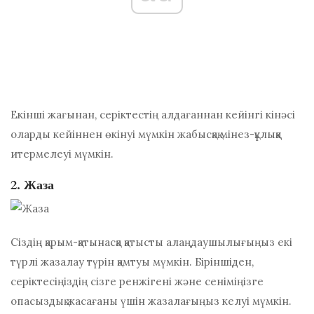
Екінші жағынан, серіктестің алдағаннан кейінгі кінәсі
оларды кейіннен өкінуі мүмкін жабысқақ мінез-құлыққа
итермелеуі мүмкін.
2. Жаза
Сіздің қарым-қатынасқа қатысты алаңдаушылығыңыз екі
түрлі жазалау түрін қамтуы мүмкін. Біріншіден,
серіктесіңіздің сізге ренжігені және сеніміңізге
опасыздық жасағаны үшін жазалағыңыз келуі мүмкін.