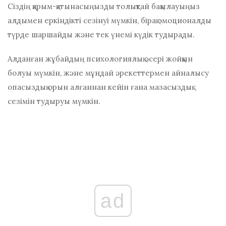
Сіздің қарым-қатынасыңызды толықтай бақылауыңыз
алдымен еркіндікті сезінуі мүмкін, бірақ эмоционалды
түрде шаршайды және тек үнемі күдік тудырады.
Алданған жұбайдың психологиялық әсері жойқын
болуы мүмкін, және мұндай әрекеттермен айналысу
опасыздық орын алғаннан кейін ғана мазасыздық
сезімін тудыруы мүмкін.
ad