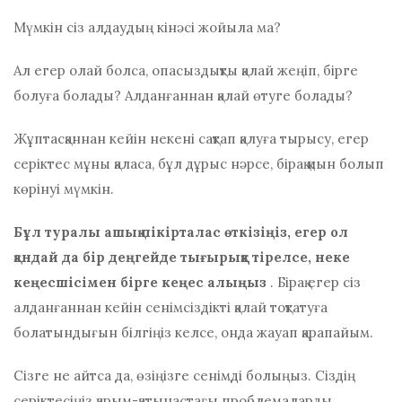
Мүмкін сіз алдаудың кінәсі жойыла ма?
Ал егер олай болса, опасыздықты қалай жеңіп, бірге
болуға болады? Алданғаннан қалай өтуге болады?
Жұптасқаннан кейін некені сақтап қалуға тырысу, егер
серіктес мұны қаласа, бұл дұрыс нәрсе, бірақ қиын болып
көрінуі мүмкін.
Бұл туралы ашық пікірталас өткізіңіз, егер ол
қандай да бір деңгейде тығырыққа тірелсе, неке
кеңесшісімен бірге кеңес алыңыз
. Бірақ егер сіз
алданғаннан кейін сенімсіздікті қалай тоқтатуға
болатындығын білгіңіз келсе, онда жауап қарапайым.
Сізге не айтса да, өзіңізге сенімді болыңыз. Сіздің
серіктесіңіз қарым-қатынастағы проблемаларды