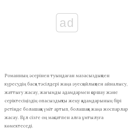
ad
Романның әсерінен туындаған мазасыздықпен
күресудің басқа тәсілдері
жаңа әуесқойлықпен айналысу,
жаттығу жасау, жағымды адамдармен қоршау және
серіктесіңіздің опасыздықты жеңу қадамдарының бірі
ретінде болашаққа үміт артып, болашаққа жаңа жоспарлар
жасау. Бұл сізге оң мақсатпен алға ұмтылуға
көмектеседі.