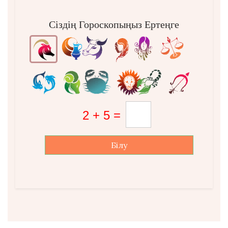
Сіздің Гороскопыңыз Ертеңге
Білу