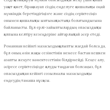
уақыт қажет, бірақ жауап сіздің емделуге қаншалықты оңай
мүмкіндік беретіндігіңізге және сіздің серіктесіңіз
онымен қаншалықты ынтымақтастықта болатындығына
байланысты. Бұл ерлі-зайыптылардың опасыздықты
қалпына келтіру кезеңдеріне айтарлықтай әсер етеді.
Романнан кейінгі мазасыздық қалыпты жағдай болса да,
бұл оның өзін жақсы сезінетінін немесе бастан кешкен
азапты жеңуге көмектесетінін білдірмейді. Кеңес алу,
әсіресе серіктесіңізде қалуды таңдаған болсаңыз, бұл
опасыздықтан кейінгі созылмалы мазасыздықты
емдеудің тамаша нұсқасы.