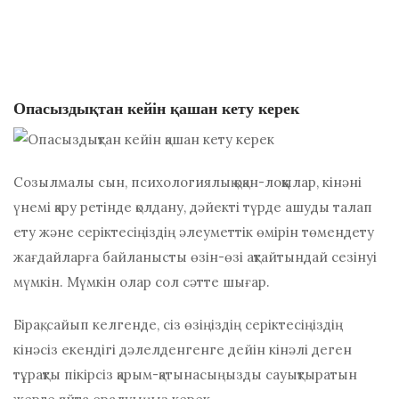
Опасыздықтан кейін қашан кету керек
Созылмалы сын, психологиялық қоқан-лоққылар, кінәні
үнемі қару ретінде қолдану, дәйекті түрде ашуды талап
ету және серіктесіңіздің әлеуметтік өмірін төмендету
жағдайларға байланысты өзін-өзі ақтайтындай сезінуі
мүмкін. Мүмкін олар сол сәтте шығар.
Бірақ, сайып келгенде, сіз өзіңіздің серіктесіңіздің
кінәсіз екендігі дәлелденгенге дейін кінәлі деген
тұрақты пікірсіз қарым-қатынасыңызды сауықтыратын