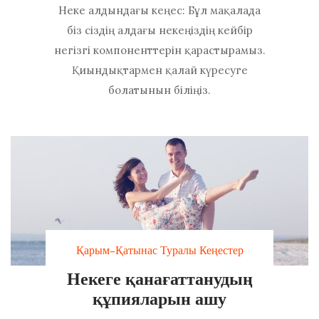
Неке алдындағы кеңес: Бұл мақалада
біз сіздің алдағы некеңіздің кейбір
негізгі компоненттерін қарастырамыз.
Қиындықтармен қалай күресуге
болатынын біліңіз.
Қарым-Қатынас Туралы Кеңестер
Некеге қанағаттанудың
құпияларын ашу