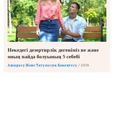
Некедегі дезертирлік дегеніміз не және
оның пайда болуының 5 себебі
Ажырасу Және Татуласуға Көмектесу
/ 2026