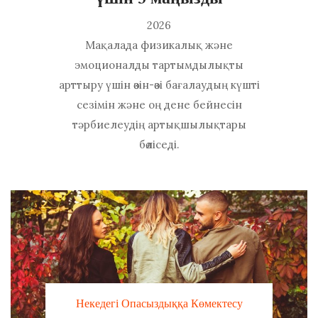
2026
Мақалада физикалық және
эмоционалды тартымдылықты
арттыру үшін өзін-өзі бағалаудың күшті
сезімін және оң дене бейнесін
тәрбиелеудің артықшылықтары
бөліседі.
Некедегі Опасыздыққа Көмектесу