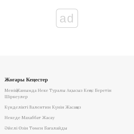
ad
Жоғары Кеңестер
Менің Жанымда Неке Туралы Ақысыз Кеңес Беретін
Шіркеулер
Күнделікті Валентин Күнін Жасаңыз
Некеде Махаббат Жасау
Әйелі Өзін Төмен Бағалайды