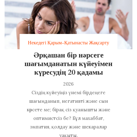
Некедегі Қарым-Қатынасты Жақсарту
Әрқашан бір нәрсеге
шағымданатын күйеуімен
күресудің 20 қадамы
2026
Сіздің күйеуіңіз үнемі бірдеңеге
шағымданып, негативті және сын
көрсете ме; бірақ сіз қуанышты және
оптимистсіз бе? Бұл махаббат,
эмпатия, қолдау және шекаралар
уақыты.