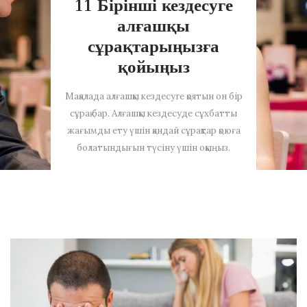
11 Бірінші кездесуге
алғашқы
сұрақтарыңызға
қойыңыз
Мақалада алғашқы кездесуге қоятын он бір
сұрақ бар. Алғашқы кездесуде сұхбатты
жағымды ету үшін қандай сұрақтар қоюға
болатындығын түсіну үшін оқыңыз.