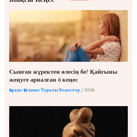
Сынған жүректен өлесің бе? Қайғыны
жеңуге арналған 6 кеңес
Қарым-Қатынас Туралы Кеңестер
/ 2026