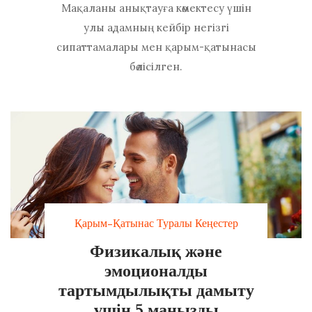
Мақаланы анықтауға көмектесу үшін
улы адамның кейбір негізгі
сипаттамалары мен қарым-қатынасы
бөлісілген.
Қарым-Қатынас Туралы Кеңестер
Физикалық және
эмоционалды
тартымдылықты дамыту
үшін 5 маңызды