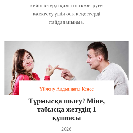
кейін істерді қалпына келтіруге
көмектесу үшін осы кеңестерді
пайдаланыңыз.
Үйлену Алдындағы Кеңес
Тұрмысқа шығу? Міне,
табысқа жетудің 1
құпиясы
2026