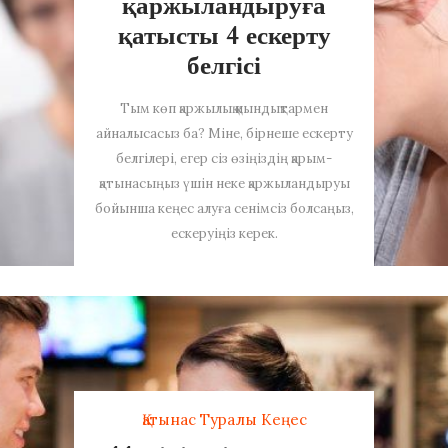
қаржыландыруға
қатысты 4 ескерту
белгісі
Тым көп қаржылық қиындықтармен
айналысасыз ба? Міне, бірнеше ескерту
белгілері, егер сіз өзіңіздің қарым-
қатынасыңыз үшін неке қаржыландыруы
бойынша кеңес алуға сенімсіз болсаңыз,
ескеруіңіз керек.
Қатынас Туралы Кеңес