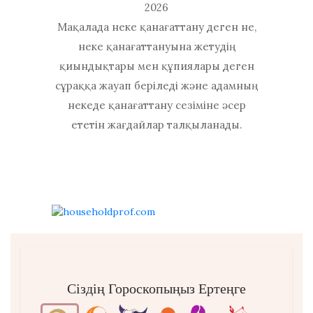
2026
Мақалада неке қанағаттану деген не,
неке қанағаттануына жетудің
қиындықтары мен құпиялары деген
сұраққа жауап беріледі және адамның
некеде қанағаттану сезіміне әсер
ететін жағдайлар талқыланады.
Сіздің Гороскопыңыз Ертеңге