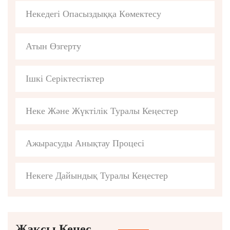
Некедегі Опасыздыққа Көмектесу
Атын Өзгерту
Ішкі Серіктестіктер
Неке Және Жүктілік Туралы Кеңестер
Ажырасуды Анықтау Процесі
Некеге Дайындық Туралы Кеңестер
Жақсы Кеңес