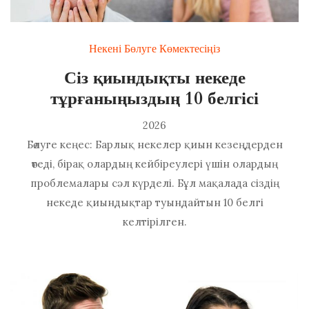
Некені Бөлуге Көмектесіңіз
Сіз қиындықты некеде
тұрғаныңыздың 10 белгісі
2026
Бөлуге кеңес: Барлық некелер қиын кезеңдерден
өтеді, бірақ олардың кейбіреулері үшін олардың
проблемалары сәл күрделі. Бұл мақалада сіздің
некеде қиындықтар туындайтын 10 белгі
келтірілген.