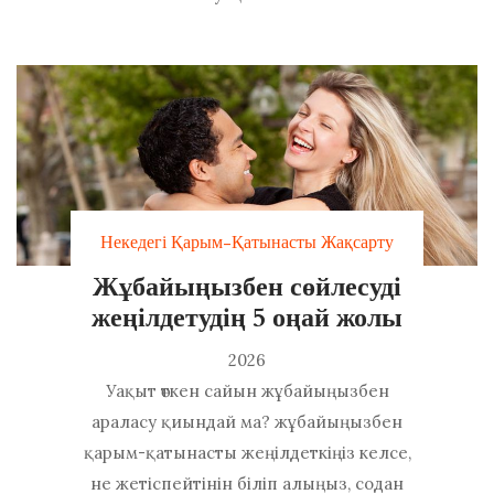
Некедегі Қарым-Қатынасты Жақсарту
Жұбайыңызбен сөйлесуді
жеңілдетудің 5 оңай жолы
2026
Уақыт өткен сайын жұбайыңызбен
араласу қиындай ма? жұбайыңызбен
қарым-қатынасты жеңілдеткіңіз келсе,
не жетіспейтінін біліп алыңыз, содан