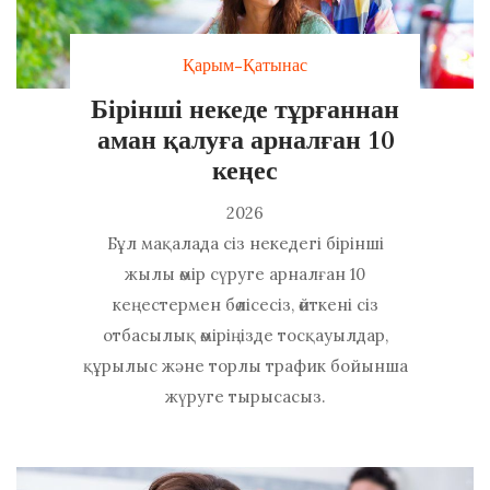
Қарым-Қатынас
Бірінші некеде тұрғаннан
аман қалуға арналған 10
кеңес
2026
Бұл мақалада сіз некедегі бірінші
жылы өмір сүруге арналған 10
кеңестермен бөлісесіз, өйткені сіз
отбасылық өміріңізде тосқауылдар,
құрылыс және торлы трафик бойынша
жүруге тырысасыз.