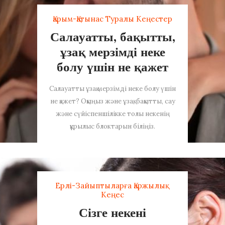
Қарым-Қатынас Туралы Кеңестер
Салауатты, бақытты,
ұзақ мерзімді неке
болу үшін не қажет
Салауатты ұзақ мерзімді неке болу үшін
не қажет? Оқыңыз және ұзақ, бақытты, сау
және сүйіспеншілікке толы некенің
құрылыс блоктарын біліңіз.
Ерлі-Зайыптыларға Қаржылық
Кеңес
Сізге некені