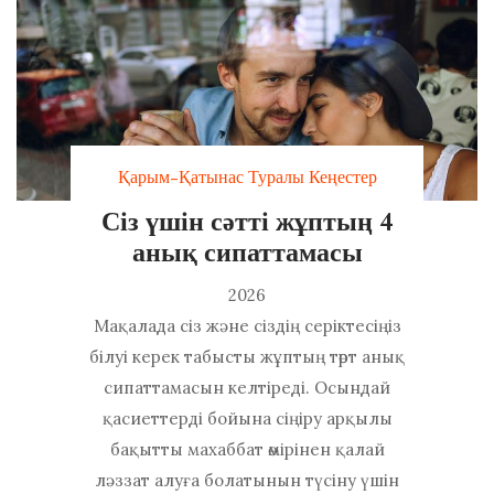
Қарым-Қатынас Туралы Кеңестер
Сіз үшін сәтті жұптың 4
анық сипаттамасы
2026
Мақалада сіз және сіздің серіктесіңіз
білуі керек табысты жұптың төрт анық
сипаттамасын келтіреді. Осындай
қасиеттерді бойына сіңіру арқылы
бақытты махаббат өмірінен қалай
ләззат алуға болатынын түсіну үшін