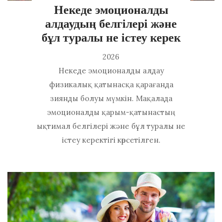
Некеде эмоционалды
алдаудың белгілері және
бұл туралы не істеу керек
2026
Некеде эмоционалды алдау
физикалық қатынасқа қарағанда
зиянды болуы мүмкін. Мақалада
эмоционалды қарым-қатынастың
ықтимал белгілері және бұл туралы не
істеу керектігі көрсетілген.