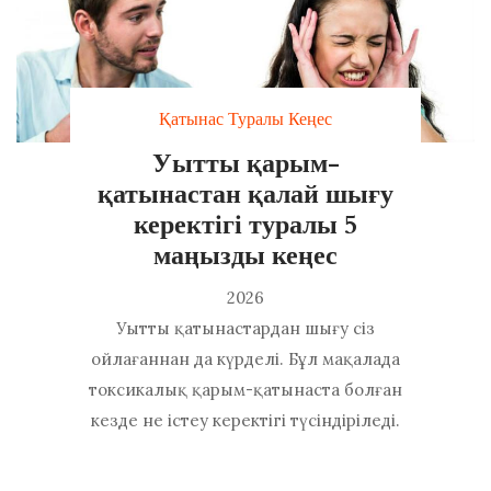
Қатынас Туралы Кеңес
Уытты қарым-
қатынастан қалай шығу
керектігі туралы 5
маңызды кеңес
2026
Уытты қатынастардан шығу сіз
ойлағаннан да күрделі. Бұл мақалада
токсикалық қарым-қатынаста болған
кезде не істеу керектігі түсіндіріледі.