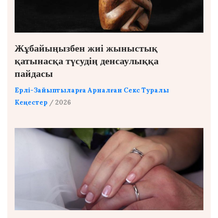
Жұбайыңызбен жиі жыныстық
қатынасқа түсудің денсаулыққа
пайдасы
Ерлі-Зайыптыларға Арналған Секс Туралы
Кеңестер
/ 2026