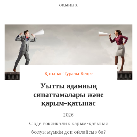
оқыңыз.
Қатынас Туралы Кеңес
Уытты адамның
сипаттамалары және
қарым-қатынас
2026
Сізде токсикалық қарым-қатынас
болуы мүмкін деп ойлайсыз ба?