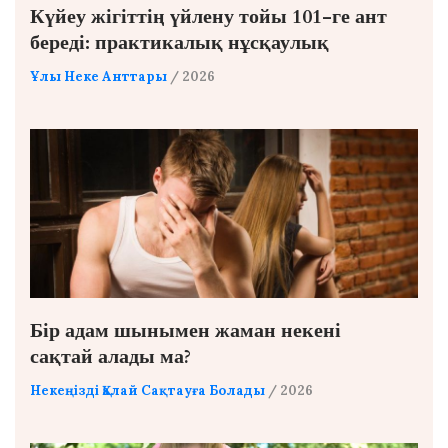
Күйеу жігіттің үйлену тойы 101-ге ант
береді: практикалық нұсқаулық
Ұлы Неке Анттары
/ 2026
Бір адам шынымен жаман некені
сақтай алады ма?
Некеңізді Қалай Сақтауға Болады
/ 2026