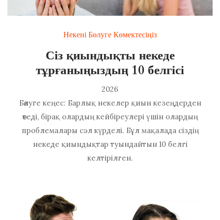
Некені Бөлуге Көмектесіңіз
Сіз қиындықты некеде
тұрғаныңыздың 10 белгісі
2026
Бөлуге кеңес: Барлық некелер қиын кезеңдерден
өтеді, бірақ олардың кейбіреулері үшін олардың
проблемалары сәл күрделі. Бұл мақалада сіздің
некеде қиындықтар туындайтын 10 белгі
келтірілген.