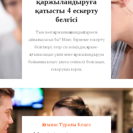
қаржыландыруға
қатысты 4 ескерту
белгісі
Тым көп қаржылық қиындықтармен
айналысасыз ба? Міне, бірнеше ескерту
белгілері, егер сіз өзіңіздің қарым-
қатынасыңыз үшін неке қаржыландыруы
бойынша кеңес алуға сенімсіз болсаңыз,
ескеруіңіз керек.
Қатынас Туралы Кеңес