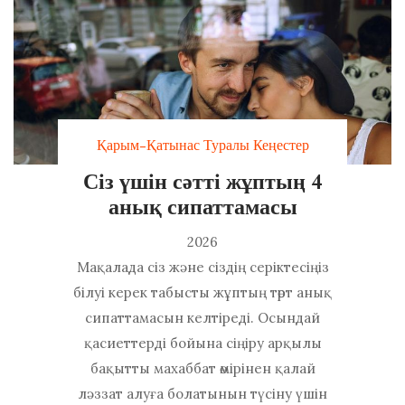
Қарым-Қатынас Туралы Кеңестер
Сіз үшін сәтті жұптың 4
анық сипаттамасы
2026
Мақалада сіз және сіздің серіктесіңіз
білуі керек табысты жұптың төрт анық
сипаттамасын келтіреді. Осындай
қасиеттерді бойына сіңіру арқылы
бақытты махаббат өмірінен қалай
ләззат алуға болатынын түсіну үшін