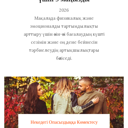
2026
Мақалада физикалық және
эмоционалды тартымдылықты
арттыру үшін өзін-өзі бағалаудың күшті
сезімін және оң дене бейнесін
тәрбиелеудің артықшылықтары
бөліседі.
Некедегі Опасыздыққа Көмектесу