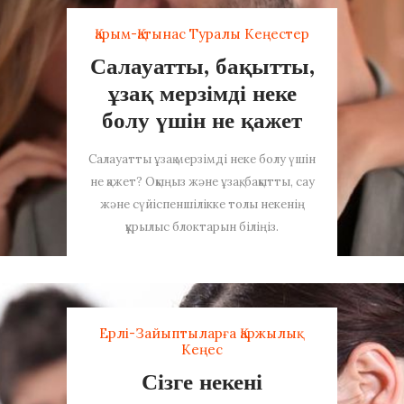
Қарым-Қатынас Туралы Кеңестер
Салауатты, бақытты,
ұзақ мерзімді неке
болу үшін не қажет
Салауатты ұзақ мерзімді неке болу үшін
не қажет? Оқыңыз және ұзақ, бақытты, сау
және сүйіспеншілікке толы некенің
құрылыс блоктарын біліңіз.
Ерлі-Зайыптыларға Қаржылық
Кеңес
Сізге некені