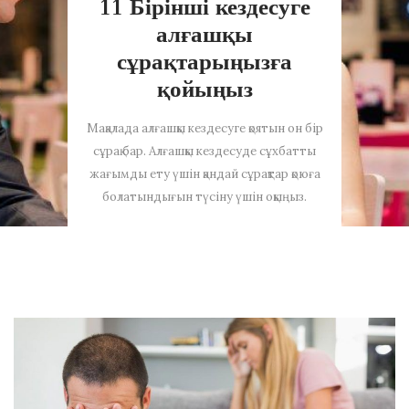
11 Бірінші кездесуге
алғашқы
сұрақтарыңызға
қойыңыз
Мақалада алғашқы кездесуге қоятын он бір
сұрақ бар. Алғашқы кездесуде сұхбатты
жағымды ету үшін қандай сұрақтар қоюға
болатындығын түсіну үшін оқыңыз.