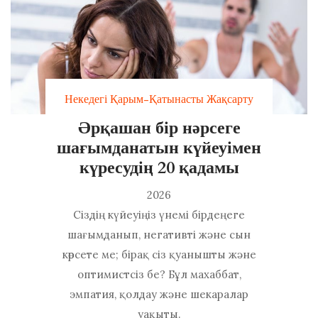
Некедегі Қарым-Қатынасты Жақсарту
Әрқашан бір нәрсеге
шағымданатын күйеуімен
күресудің 20 қадамы
2026
Сіздің күйеуіңіз үнемі бірдеңеге
шағымданып, негативті және сын
көрсете ме; бірақ сіз қуанышты және
оптимистсіз бе? Бұл махаббат,
эмпатия, қолдау және шекаралар
уақыты.