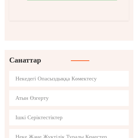
Санаттар
Некедегі Опасыздыққа Көмектесу
Атын Өзгерту
Ішкі Серіктестіктер
Неке Және Жүктілік Туралы Кеңестер