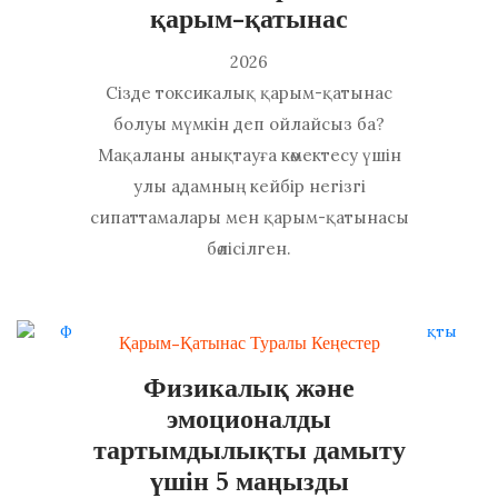
қарым-қатынас
2026
Сізде токсикалық қарым-қатынас
болуы мүмкін деп ойлайсыз ба?
Мақаланы анықтауға көмектесу үшін
улы адамның кейбір негізгі
сипаттамалары мен қарым-қатынасы
бөлісілген.
Қарым-Қатынас Туралы Кеңестер
Физикалық және
эмоционалды
тартымдылықты дамыту
үшін 5 маңызды