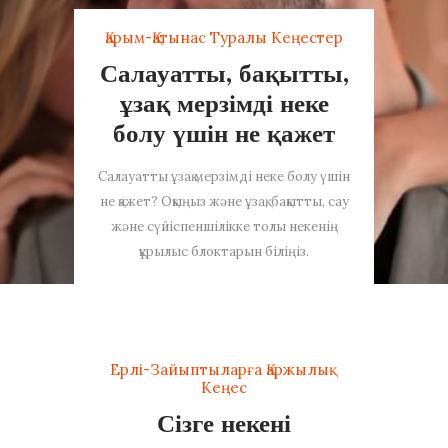
Қарым-Қатынас Туралы Кеңестер
Салауатты, бақытты,
ұзақ мерзімді неке
болу үшін не қажет
Салауатты ұзақ мерзімді неке болу үшін
не қажет? Оқыңыз және ұзақ, бақытты, сау
және сүйіспеншілікке толы некенің
құрылыс блоктарын біліңіз.
Ерлі-Зайыптыларға Қаржылық
Кеңес
Сізге некені