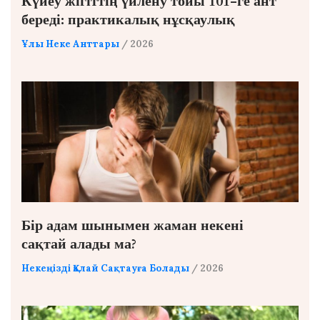
Күйеу жігіттің үйлену тойы 101-ге ант
береді: практикалық нұсқаулық
Ұлы Неке Анттары
/ 2026
Бір адам шынымен жаман некені
сақтай алады ма?
Некеңізді Қалай Сақтауға Болады
/ 2026