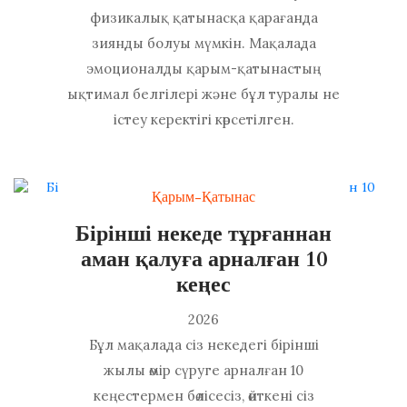
физикалық қатынасқа қарағанда
зиянды болуы мүмкін. Мақалада
эмоционалды қарым-қатынастың
ықтимал белгілері және бұл туралы не
істеу керектігі көрсетілген.
Қарым-Қатынас
Бірінші некеде тұрғаннан
аман қалуға арналған 10
кеңес
2026
Бұл мақалада сіз некедегі бірінші
жылы өмір сүруге арналған 10
кеңестермен бөлісесіз, өйткені сіз