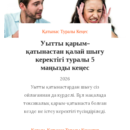
Қатынас Туралы Кеңес
Уытты қарым-
қатынастан қалай шығу
керектігі туралы 5
маңызды кеңес
2026
Уытты қатынастардан шығу сіз
ойлағаннан да күрделі. Бұл мақалада
токсикалық қарым-қатынаста болған
кезде не істеу керектігі түсіндіріледі.