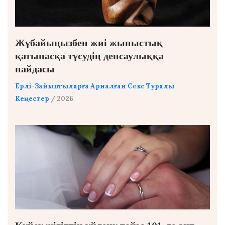
Жұбайыңызбен жиі жыныстық
қатынасқа түсудің денсаулыққа
пайдасы
Ерлі-Зайыптыларға Арналған Секс Туралы
Кеңестер
/ 2026