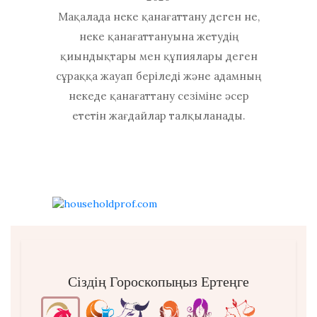
Мақалада неке қанағаттану деген не,
неке қанағаттануына жетудің
қиындықтары мен құпиялары деген
сұраққа жауап беріледі және адамның
некеде қанағаттану сезіміне әсер
ететін жағдайлар талқыланады.
Сіздің Гороскопыңыз Ертеңге