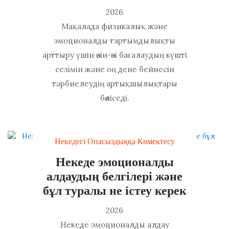
2026
Мақалада физикалық және
эмоционалды тартымдылықты
арттыру үшін өзін-өзі бағалаудың күшті
сезімін және оң дене бейнесін
тәрбиелеудің артықшылықтары
бөліседі.
Некедегі Опасыздыққа Көмектесу
Некеде эмоционалды
алдаудың белгілері және
бұл туралы не істеу керек
2026
Некеде эмоционалды алдау