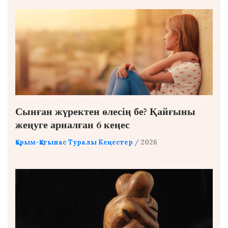
Сынған жүректен өлесің бе? Қайғыны
жеңуге арналған 6 кеңес
Қарым-Қатынас Туралы Кеңестер
/ 2026