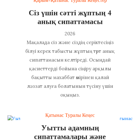
Қарым-Қатынас Туралы Кеңестер
Сіз үшін сәтті жұптың 4
анық сипаттамасы
2026
Мақалада сіз және сіздің серіктесіңіз
білуі керек табысты жұптың төрт анық
сипаттамасын келтіреді. Осындай
қасиеттерді бойына сіңіру арқылы
бақытты махаббат өмірінен қалай
ләззат алуға болатынын түсіну үшін
оқыңыз.
Қатынас Туралы Кеңес
Уытты адамның
сипаттамалары және