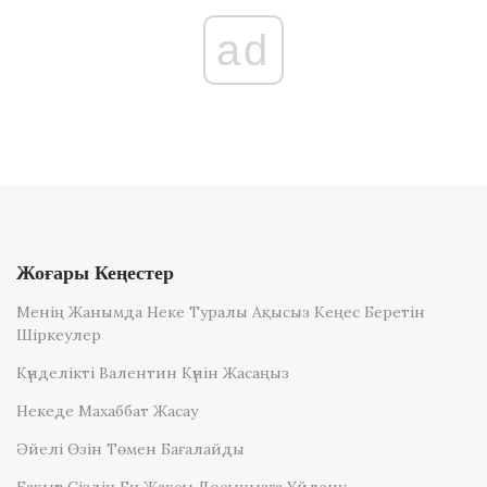
ad
Жоғары Кеңестер
Менің Жанымда Неке Туралы Ақысыз Кеңес Беретін
Шіркеулер
Күнделікті Валентин Күнін Жасаңыз
Некеде Махаббат Жасау
Әйелі Өзін Төмен Бағалайды
Бақыт Сіздің Ең Жақсы Досыңызға Үйлену