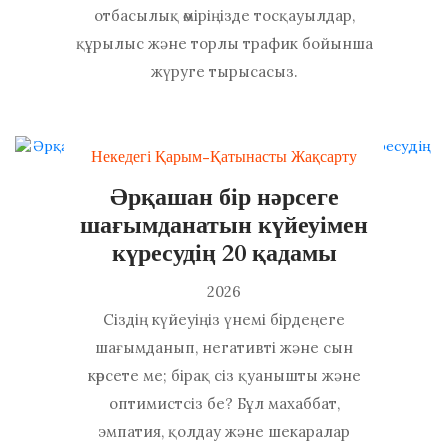
отбасылық өміріңізде тосқауылдар,
құрылыс және торлы трафик бойынша
жүруге тырысасыз.
Некедегі Қарым-Қатынасты Жақсарту
Әрқашан бір нәрсеге
шағымданатын күйеуімен
күресудің 20 қадамы
2026
Сіздің күйеуіңіз үнемі бірдеңеге
шағымданып, негативті және сын
көрсете ме; бірақ сіз қуанышты және
оптимистсіз бе? Бұл махаббат,
эмпатия, қолдау және шекаралар