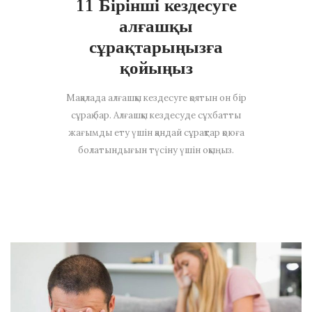
11 Бірінші кездесуге
алғашқы
сұрақтарыңызға
қойыңыз
Мақалада алғашқы кездесуге қоятын он бір
сұрақ бар. Алғашқы кездесуде сұхбатты
жағымды ету үшін қандай сұрақтар қоюға
болатындығын түсіну үшін оқыңыз.