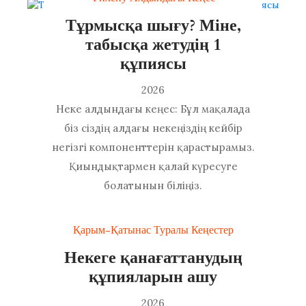
Тұрмысқа шығу? Міне,
табысқа жетудің 1
құпиясы
2026
Неке алдындағы кеңес: Бұл мақалада
біз сіздің алдағы некеңіздің кейбір
негізгі компоненттерін қарастырамыз.
Қиындықтармен қалай күресуге
болатынын біліңіз.
Қарым-Қатынас Туралы Кеңестер
Некеге қанағаттанудың
құпияларын ашу
2026