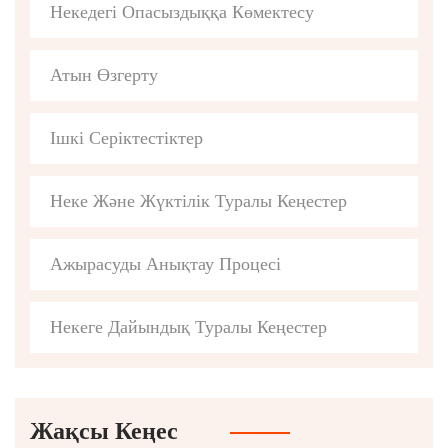
Некедегі Опасыздыққа Көмектесу
Атын Өзгерту
Ішкі Серіктестіктер
Неке Және Жүктілік Туралы Кеңестер
Ажырасуды Анықтау Процесі
Некеге Дайындық Туралы Кеңестер
Жақсы Кеңес