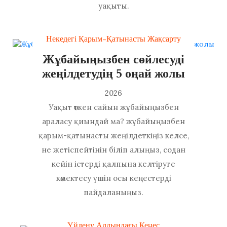
уақыты.
Некедегі Қарым-Қатынасты Жақсарту
Жұбайыңызбен сөйлесуді
жеңілдетудің 5 оңай жолы
2026
Уақыт өткен сайын жұбайыңызбен
араласу қиындай ма? жұбайыңызбен
қарым-қатынасты жеңілдеткіңіз келсе,
не жетіспейтінін біліп алыңыз, содан
кейін істерді қалпына келтіруге
көмектесу үшін осы кеңестерді
пайдаланыңыз.
Үйлену Алдындағы Кеңес