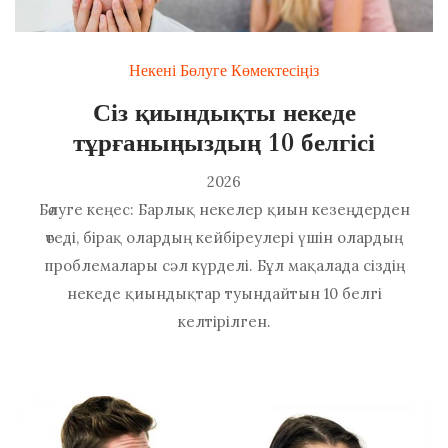
Некені Бөлуге Көмектесіңіз
Сіз қиындықты некеде
тұрғаныңыздың 10 белгісі
2026
Бөлуге кеңес: Барлық некелер қиын кезеңдерден
өтеді, бірақ олардың кейбіреулері үшін олардың
проблемалары сәл күрделі. Бұл мақалада сіздің
некеде қиындықтар туындайтын 10 белгі
келтірілген.