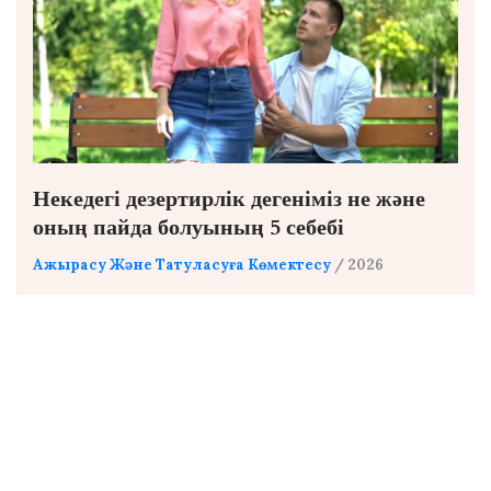
Некедегі дезертирлік дегеніміз не және
оның пайда болуының 5 себебі
Ажырасу Және Татуласуға Көмектесу
/ 2026