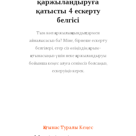
қаржыландыруға
қатысты 4 ескерту
белгісі
Тым көп қаржылық қиындықтармен
айналысасыз ба? Міне, бірнеше ескерту
белгілері, егер сіз өзіңіздің қарым-
қатынасыңыз үшін неке қаржыландыруы
бойынша кеңес алуға сенімсіз болсаңыз,
ескеруіңіз керек.
Қатынас Туралы Кеңес