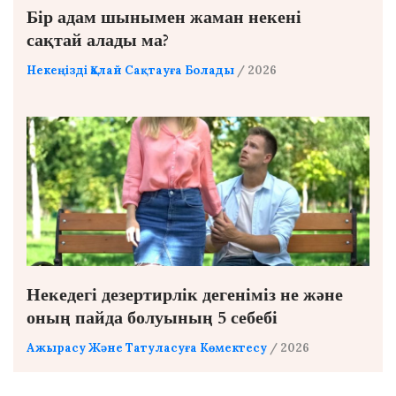
Бір адам шынымен жаман некені
сақтай алады ма?
Некеңізді Қалай Сақтауға Болады
/ 2026
Некедегі дезертирлік дегеніміз не және
оның пайда болуының 5 себебі
Ажырасу Және Татуласуға Көмектесу
/ 2026