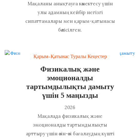
Мақаланы анықтауға көмектесу үшін
улы адамның кейбір негізгі
сипаттамалары мен қарым-қатынасы
бөлісілген.
Қарым-Қатынас Туралы Кеңестер
Физикалық және
эмоционалды
тартымдылықты дамыту
үшін 5 маңызды
2026
Мақалада физикалық және
эмоционалды тартымдылықты
арттыру үшін өзін-өзі бағалаудың күшті