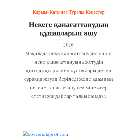
Қарым-Қатынас Туралы Кеңестер
Некеге қанағаттанудың
құпияларын ашу
2026
Мақалада неке қанағаттану деген не,
неке қанағаттануына жетудің
қиындықтары мен құпиялары деген
сұраққа жауап беріледі және адамның
некеде қанағаттану сезіміне әсер
ететін жағдайлар талқыланады.