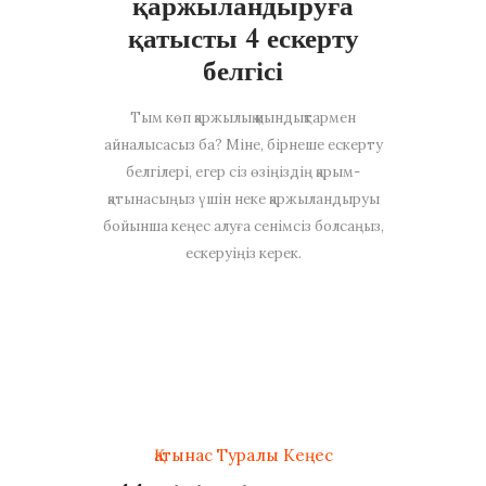
қаржыландыруға
қатысты 4 ескерту
белгісі
Тым көп қаржылық қиындықтармен
айналысасыз ба? Міне, бірнеше ескерту
белгілері, егер сіз өзіңіздің қарым-
қатынасыңыз үшін неке қаржыландыруы
бойынша кеңес алуға сенімсіз болсаңыз,
ескеруіңіз керек.
Қатынас Туралы Кеңес