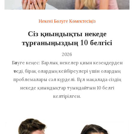
Некені Бөлуге Көмектесіңіз
Сіз қиындықты некеде
тұрғаныңыздың 10 белгісі
2026
Бөлуге кеңес: Барлық некелер қиын кезеңдерден
өтеді, бірақ олардың кейбіреулері үшін олардың
проблемалары сәл күрделі. Бұл мақалада сіздің
некеде қиындықтар туындайтын 10 белгі
келтірілген.