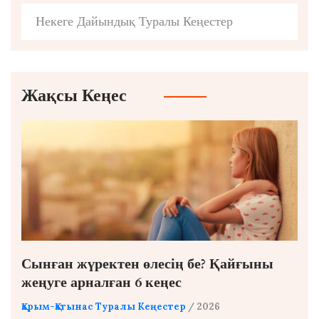
Некеге Дайындық Туралы Кеңестер
Жақсы Кеңес
Сынған жүректен өлесің бе? Қайғыны
жеңуге арналған 6 кеңес
Қарым-Қатынас Туралы Кеңестер
/ 2026