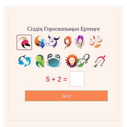
Сіздің Гороскопыңыз Ертеңге
Білу