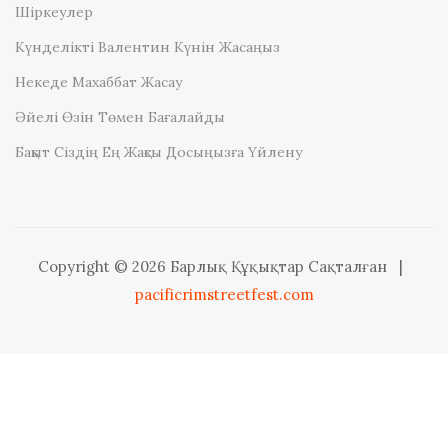
Шіркеулер
Күнделікті Валентин Күнін Жасаңыз
Некеде Махаббат Жасау
Әйелі Өзін Төмен Бағалайды
Бақыт Сіздің Ең Жақсы Досыңызға Үйлену
Copyright © 2026 Барлық Құқықтар Сақталған
|
pacificrimstreetfest.com