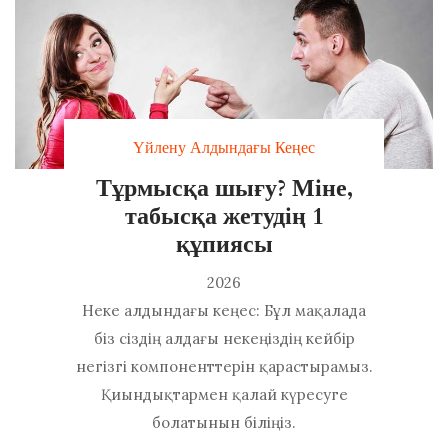
Үйлену Алдындағы Кеңес
Тұрмысқа шығу? Міне,
табысқа жетудің 1
құпиясы
2026
Неке алдындағы кеңес: Бұл мақалада
біз сіздің алдағы некеңіздің кейбір
негізгі компоненттерін қарастырамыз.
Қиындықтармен қалай күресуге
болатынын біліңіз.