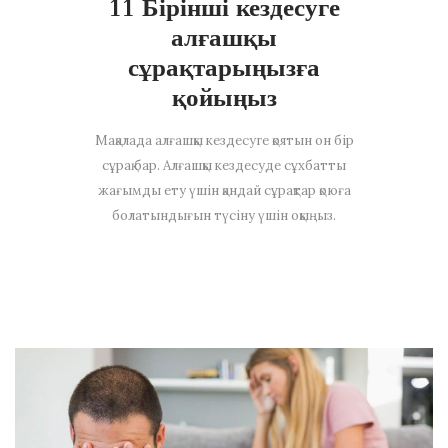
11 Бірінші кездесуге
алғашқы
сұрақтарыңызға
қойыңыз
Мақалада алғашқы кездесуге қоятын он бір
сұрақ бар. Алғашқы кездесуде сұхбатты
жағымды ету үшін қандай сұрақтар қоюға
болатындығын түсіну үшін оқыңыз.