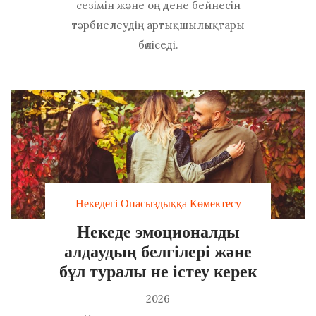
сезімін және оң дене бейнесін
тәрбиелеудің артықшылықтары
бөліседі.
Некедегі Опасыздыққа Көмектесу
Некеде эмоционалды
алдаудың белгілері және
бұл туралы не істеу керек
2026