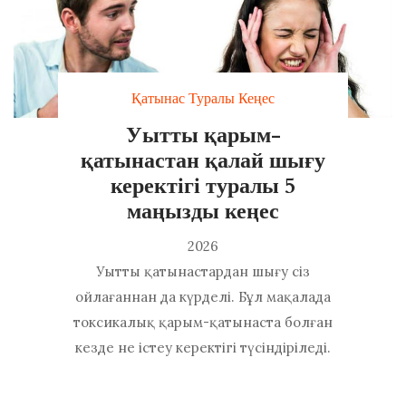
Қатынас Туралы Кеңес
Уытты қарым-
қатынастан қалай шығу
керектігі туралы 5
маңызды кеңес
2026
Уытты қатынастардан шығу сіз
ойлағаннан да күрделі. Бұл мақалада
токсикалық қарым-қатынаста болған
кезде не істеу керектігі түсіндіріледі.