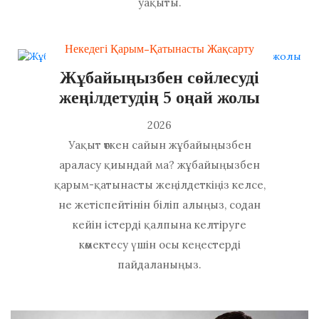
уақыты.
Некедегі Қарым-Қатынасты Жақсарту
Жұбайыңызбен сөйлесуді
жеңілдетудің 5 оңай жолы
2026
Уақыт өткен сайын жұбайыңызбен
араласу қиындай ма? жұбайыңызбен
қарым-қатынасты жеңілдеткіңіз келсе,
не жетіспейтінін біліп алыңыз, содан
кейін істерді қалпына келтіруге
көмектесу үшін осы кеңестерді
пайдаланыңыз.