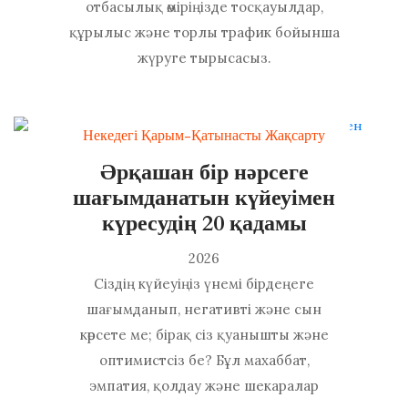
отбасылық өміріңізде тосқауылдар,
құрылыс және торлы трафик бойынша
жүруге тырысасыз.
Некедегі Қарым-Қатынасты Жақсарту
Әрқашан бір нәрсеге
шағымданатын күйеуімен
күресудің 20 қадамы
2026
Сіздің күйеуіңіз үнемі бірдеңеге
шағымданып, негативті және сын
көрсете ме; бірақ сіз қуанышты және
оптимистсіз бе? Бұл махаббат,
эмпатия, қолдау және шекаралар