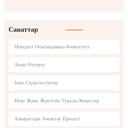
Санаттар
Некедегі Опасыздыққа Көмектесу
Атын Өзгерту
Ішкі Серіктестіктер
Неке Және Жүктілік Туралы Кеңестер
Ажырасуды Анықтау Процесі