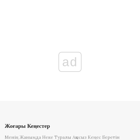
ad
Жоғары Кеңестер
Менің Жанымда Неке Туралы Ақысыз Кеңес Беретін