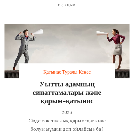
оқыңыз.
Қатынас Туралы Кеңес
Уытты адамның
сипаттамалары және
қарым-қатынас
2026
Сізде токсикалық қарым-қатынас
болуы мүмкін деп ойлайсыз ба?