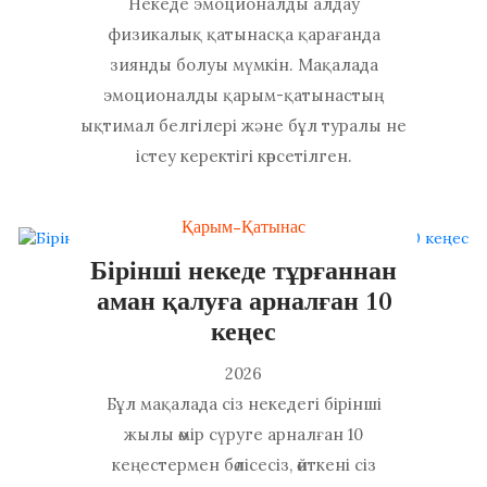
Некеде эмоционалды алдау
физикалық қатынасқа қарағанда
зиянды болуы мүмкін. Мақалада
эмоционалды қарым-қатынастың
ықтимал белгілері және бұл туралы не
істеу керектігі көрсетілген.
Қарым-Қатынас
Бірінші некеде тұрғаннан
аман қалуға арналған 10
кеңес
2026
Бұл мақалада сіз некедегі бірінші
жылы өмір сүруге арналған 10
кеңестермен бөлісесіз, өйткені сіз