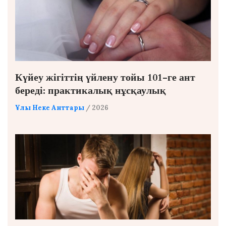
Күйеу жігіттің үйлену тойы 101-ге ант
береді: практикалық нұсқаулық
Ұлы Неке Анттары
/ 2026