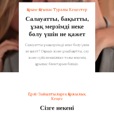
Қарым-Қатынас Туралы Кеңестер
Салауатты, бақытты,
ұзақ мерзімді неке
болу үшін не қажет
Салауатты ұзақ мерзімді неке болу үшін
не қажет? Оқыңыз және ұзақ, бақытты, сау
және сүйіспеншілікке толы некенің
құрылыс блоктарын біліңіз.
Ерлі-Зайыптыларға Қаржылық
Кеңес
Сізге некені