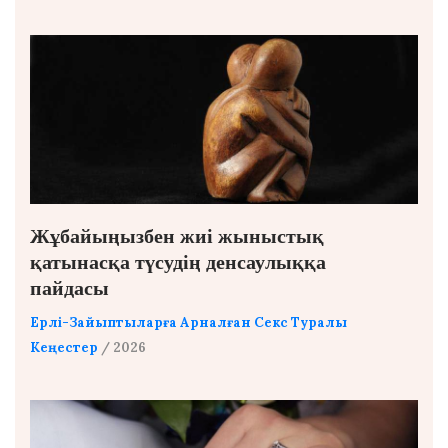
Жұбайыңызбен жиі жыныстық
қатынасқа түсудің денсаулыққа
пайдасы
Ерлі-Зайыптыларға Арналған Секс Туралы
Кеңестер
/ 2026