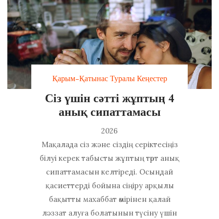
Қарым-Қатынас Туралы Кеңестер
Сіз үшін сәтті жұптың 4
анық сипаттамасы
2026
Мақалада сіз және сіздің серіктесіңіз
білуі керек табысты жұптың төрт анық
сипаттамасын келтіреді. Осындай
қасиеттерді бойына сіңіру арқылы
бақытты махаббат өмірінен қалай
ләззат алуға болатынын түсіну үшін